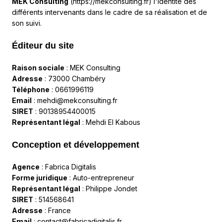
MEK Consulting
(https://mekconsulting.fr) l'identité des
différents intervenants dans le cadre de sa réalisation et de
son suivi.
Éditeur du site
Raison sociale
: MEK Consulting
Adresse
: 73000 Chambéry
Téléphone
: 0661996119
Email
:
mehdi@mekconsulting.fr
SIRET
: 90138954400015
Représentant légal
: Mehdi El Kabous
Conception et développement
Agence
:
Fabrica Digitalis
Forme juridique
: Auto-entrepreneur
Représentant légal
: Philippe Jondet
SIRET
: 514568641
Adresse
: France
Email
:
contact@fabricadigitalis.fr