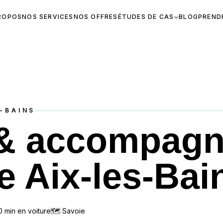
ROPOS
NOS SERVICES
NOS OFFRES
ÉTUDES DE CAS
BLOG
PREND
-BAINS
 & accompag
e Aix-les-Bai
0
min en voiture
🗺
Savoie