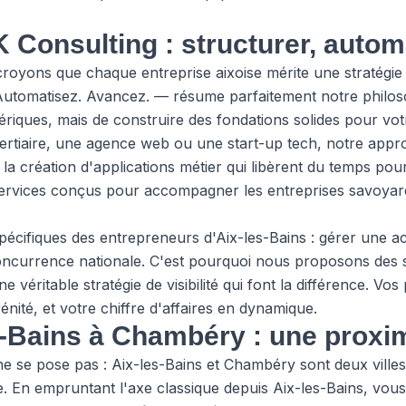
Consulting : structurer, autom
oyons que chaque entreprise aixoise mérite une stratégie 
utomatisez. Avancez. — résume parfaitement notre philosoph
nériques, mais de construire des fondations solides pour v
tertiaire, une agence web ou une start-up tech, notre app
et la création d'applications métier qui libèrent du temps po
ervices
conçus pour accompagner les entreprises savoyard
cifiques des entrepreneurs d'Aix-les-Bains : gérer une act
 concurrence nationale. C'est pourquoi nous proposons des 
e véritable stratégie de visibilité qui font la différence. V
rénité, et votre chiffre d'affaires en dynamique.
s-Bains à Chambéry : une proxim
é ne se pose pas : Aix-les-Bains et Chambéry sont deux ville
e. En empruntant l'axe classique depuis Aix-les-Bains, vou