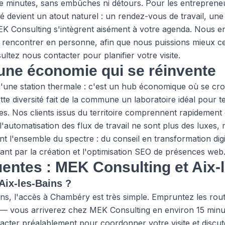
minutes, sans embûches ni détours. Pour les entrepreneurs
ité devient un atout naturel : un rendez-vous de travail, un
K Consulting s'intègrent aisément à votre agenda. Nous en
us rencontrer en personne, afin que nous puissions mieux c
sultez
nous contacter
pour planifier votre visite.
 une économie qui se réinvente
u'une station thermale : c'est un hub économique où se cro
tte diversité fait de la commune un laboratoire idéal pour t
. Nos clients issus du territoire comprennent rapidement que
'automatisation des flux de travail ne sont plus des luxes, 
t l'ensemble du spectre : du conseil en transformation dig
sant par la création et l'optimisation SEO de présences web
entes : MEK Consulting et Aix-
ix-les-Bains ?
ins, l'accès à Chambéry est très simple. Empruntez les route
 vous arriverez chez MEK Consulting en environ 15 minu
ter préalablement pour coordonner votre visite et discut