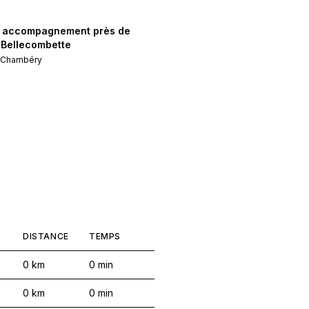
& accompagnement près de
Bellecombette
e
Chambéry
DISTANCE
TEMPS
0
km
0
min
0
km
0
min