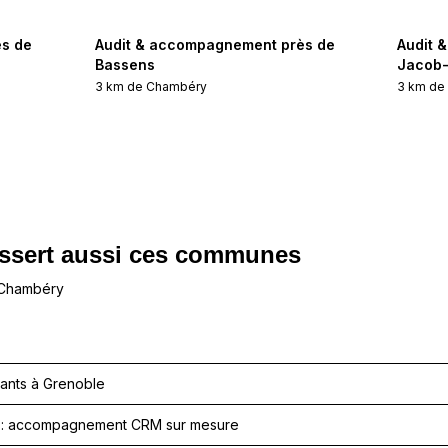
s de
Audit & accompagnement près de
Audit 
Bassens
Jacob-
3
km de
Chambéry
3
km d
ssert aussi ces communes
 Chambéry
eants à Grenoble
es : accompagnement CRM sur mesure