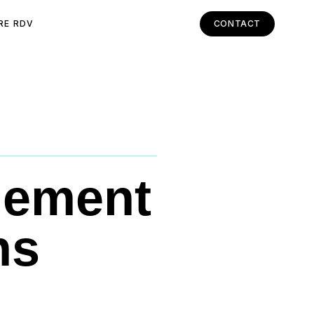
RE RDV
CONTACT
nement
ns