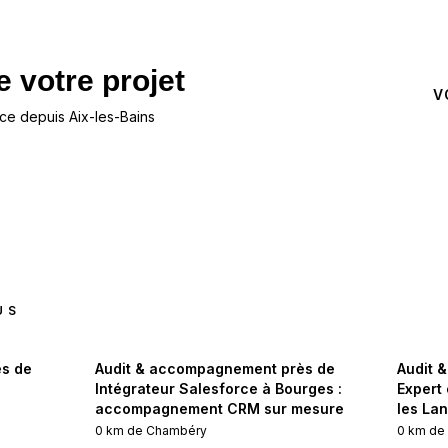
 votre projet
NOUS CONTACTER
V
e depuis Aix-les-Bains
US
s de
Audit & accompagnement près de
Audit 
Intégrateur Salesforce à Bourges :
Expert
accompagnement CRM sur mesure
les La
0
km de
Chambéry
0
km d