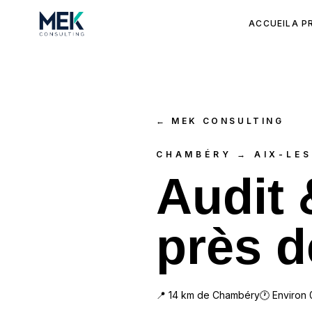
ACCUEIL
A P
←
MEK CONSULTING
CHAMBÉRY → AIX-LES
Audit
près d
📍
14
km de
Chambéry
🕐 Environ