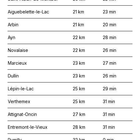
Aiguebelette-le-Lac
21
km
23
min
Arbin
21
km
20
min
Ayn
22
km
28
min
Novalaise
22
km
26
min
Marcieux
23
km
27
min
Dullin
23
km
26
min
Lépin-le-Lac
25
km
29
min
Verthemex
25
km
31
min
Attignat-Oncin
27
km
31
min
Entremont-le-Vieux
28
km
31
min
Rumilly
32
km
0
min