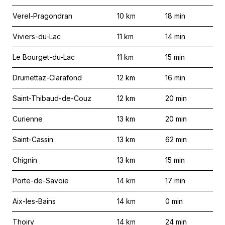
Verel-Pragondran
10
km
18
min
Viviers-du-Lac
11
km
14
min
Le Bourget-du-Lac
11
km
15
min
Drumettaz-Clarafond
12
km
16
min
Saint-Thibaud-de-Couz
12
km
20
min
Curienne
13
km
20
min
Saint-Cassin
13
km
62
min
Chignin
13
km
15
min
Porte-de-Savoie
14
km
17
min
Aix-les-Bains
14
km
0
min
Thoiry
14
km
24
min