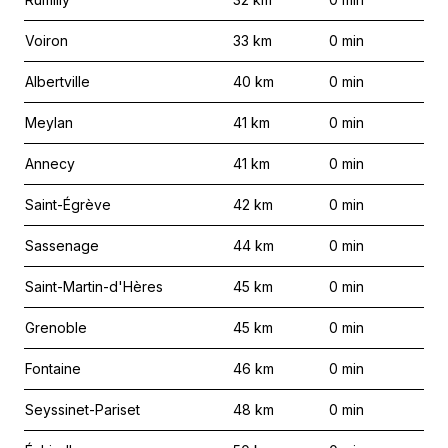
Voiron
33
km
0
min
Albertville
40
km
0
min
Meylan
41
km
0
min
Annecy
41
km
0
min
Saint-Égrève
42
km
0
min
Sassenage
44
km
0
min
Saint-Martin-d'Hères
45
km
0
min
Grenoble
45
km
0
min
Fontaine
46
km
0
min
Seyssinet-Pariset
48
km
0
min