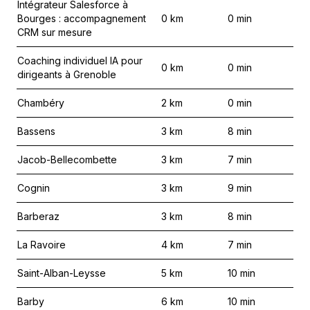
Intégrateur Salesforce à
Bourges : accompagnement
0
km
0
min
CRM sur mesure
Coaching individuel IA pour
0
km
0
min
dirigeants à Grenoble
Chambéry
2
km
0
min
Bassens
3
km
8
min
Jacob-Bellecombette
3
km
7
min
Cognin
3
km
9
min
Barberaz
3
km
8
min
La Ravoire
4
km
7
min
Saint-Alban-Leysse
5
km
10
min
Barby
6
km
10
min