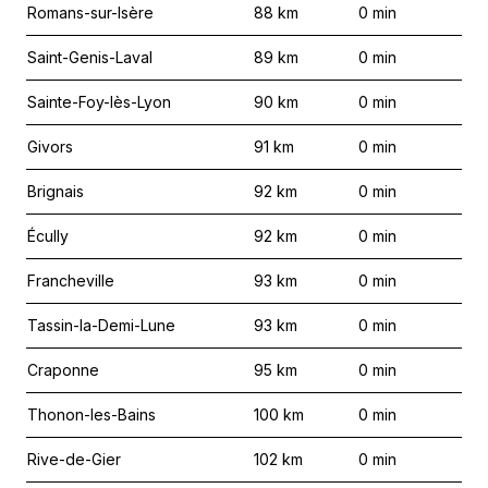
Romans-sur-Isère
88
km
0
min
Saint-Genis-Laval
89
km
0
min
Sainte-Foy-lès-Lyon
90
km
0
min
Givors
91
km
0
min
Brignais
92
km
0
min
Écully
92
km
0
min
Francheville
93
km
0
min
Tassin-la-Demi-Lune
93
km
0
min
Craponne
95
km
0
min
Thonon-les-Bains
100
km
0
min
Rive-de-Gier
102
km
0
min