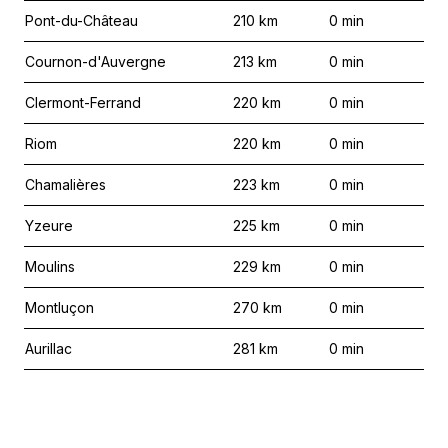
Pont-du-Château
210
km
0
min
Cournon-d'Auvergne
213
km
0
min
Clermont-Ferrand
220
km
0
min
Riom
220
km
0
min
Chamalières
223
km
0
min
Yzeure
225
km
0
min
Moulins
229
km
0
min
Montluçon
270
km
0
min
Aurillac
281
km
0
min