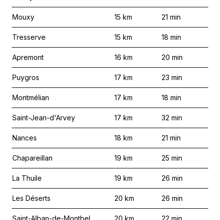
Mouxy
15
km
21
min
Tresserve
15
km
18
min
Apremont
16
km
20
min
Puygros
17
km
23
min
Montmélian
17
km
18
min
Saint-Jean-d'Arvey
17
km
32
min
Nances
18
km
21
min
Chapareillan
19
km
25
min
La Thuile
19
km
26
min
Les Déserts
20
km
26
min
Saint-Alban-de-Montbel
20
km
22
min