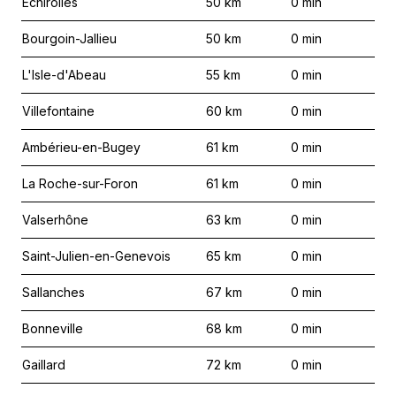
Échirolles
50
km
0
min
Bourgoin-Jallieu
50
km
0
min
L'Isle-d'Abeau
55
km
0
min
Villefontaine
60
km
0
min
Ambérieu-en-Bugey
61
km
0
min
La Roche-sur-Foron
61
km
0
min
Valserhône
63
km
0
min
Saint-Julien-en-Genevois
65
km
0
min
Sallanches
67
km
0
min
Bonneville
68
km
0
min
Gaillard
72
km
0
min