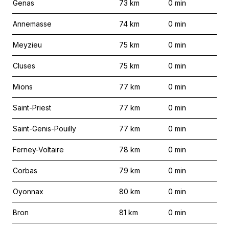
Genas
73
km
0
min
Annemasse
74
km
0
min
Meyzieu
75
km
0
min
Cluses
75
km
0
min
Mions
77
km
0
min
Saint-Priest
77
km
0
min
Saint-Genis-Pouilly
77
km
0
min
Ferney-Voltaire
78
km
0
min
Corbas
79
km
0
min
Oyonnax
80
km
0
min
Bron
81
km
0
min