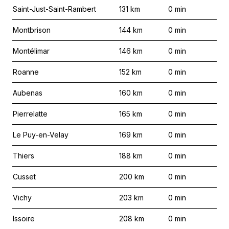
Saint-Just-Saint-Rambert
131
km
0
min
Montbrison
144
km
0
min
Montélimar
146
km
0
min
Roanne
152
km
0
min
Aubenas
160
km
0
min
Pierrelatte
165
km
0
min
Le Puy-en-Velay
169
km
0
min
Thiers
188
km
0
min
Cusset
200
km
0
min
Vichy
203
km
0
min
Issoire
208
km
0
min