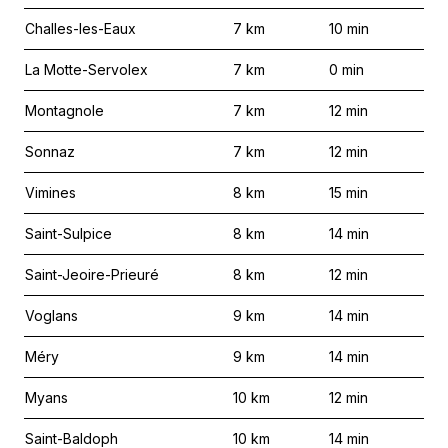
Challes-les-Eaux
7
km
10
min
La Motte-Servolex
7
km
0
min
Montagnole
7
km
12
min
Sonnaz
7
km
12
min
Vimines
8
km
15
min
Saint-Sulpice
8
km
14
min
Saint-Jeoire-Prieuré
8
km
12
min
Voglans
9
km
14
min
Méry
9
km
14
min
Myans
10
km
12
min
Saint-Baldoph
10
km
14
min