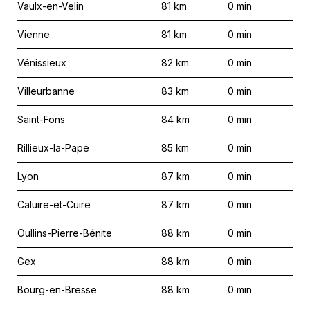
Vaulx-en-Velin
81
km
0
min
Vienne
81
km
0
min
Vénissieux
82
km
0
min
Villeurbanne
83
km
0
min
Saint-Fons
84
km
0
min
Rillieux-la-Pape
85
km
0
min
Lyon
87
km
0
min
Caluire-et-Cuire
87
km
0
min
Oullins-Pierre-Bénite
88
km
0
min
Gex
88
km
0
min
Bourg-en-Bresse
88
km
0
min