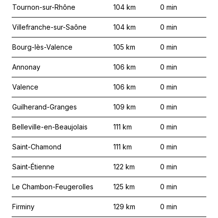
Tournon-sur-Rhône
104
km
0
min
Villefranche-sur-Saône
104
km
0
min
Bourg-lès-Valence
105
km
0
min
Annonay
106
km
0
min
Valence
106
km
0
min
Guilherand-Granges
109
km
0
min
Belleville-en-Beaujolais
111
km
0
min
Saint-Chamond
111
km
0
min
Saint-Étienne
122
km
0
min
Le Chambon-Feugerolles
125
km
0
min
Firminy
129
km
0
min