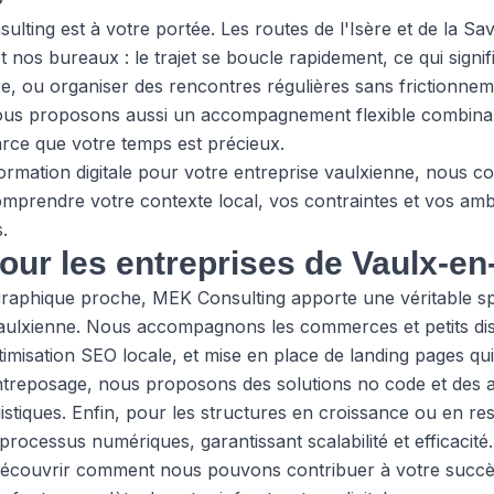
ing est à votre portée. Les routes de l'Isère et de la Savoi
et nos bureaux : le trajet se boucle rapidement, ce qui sign
ire, ou organiser des rencontres régulières sans frictionnem
nous proposons aussi un accompagnement flexible combina
arce que votre temps est précieux.
rmation digitale pour votre entreprise vaulxienne,
nous co
prendre votre contexte local, vos contraintes et vos amb
.
our les entreprises de Vaulx-en
aphique proche, MEK Consulting apporte une véritable spé
aulxienne. Nous accompagnons les commerces et petits distr
ptimisation SEO locale, et mise en place de landing pages qu
entreposage, nous proposons des solutions no code et des 
istiques. Enfin, pour les structures en croissance ou en re
 processus numériques, garantissant scalabilité et efficacité.
couvrir comment nous pouvons contribuer à votre succès — 