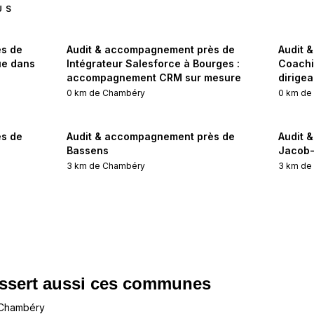
US
s de
Audit & accompagnement près de
Audit 
ue dans
Intégrateur Salesforce à Bourges :
Coachi
accompagnement CRM sur mesure
dirige
0
km de
Chambéry
0
km d
s de
Audit & accompagnement près de
Audit 
Bassens
Jacob-
3
km de
Chambéry
3
km d
ssert aussi ces communes
 Chambéry