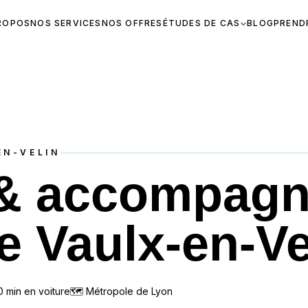
ROPOS
NOS SERVICES
NOS OFFRES
ÉTUDES DE CAS
BLOG
PREND
EN-VELIN
 & accompag
e Vaulx-en-Ve
0
min en voiture
🗺
Métropole de Lyon