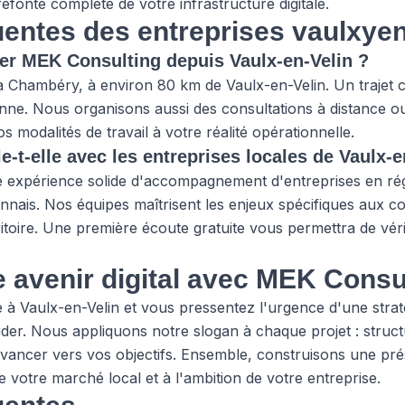
efonte complète de votre infrastructure digitale.
uentes des entreprises vaulxye
er MEK Consulting depuis Vaulx-en-Velin ?
 à Chambéry, à environ 80 km de Vaulx-en-Velin. Un trajet 
ne. Nous organisons aussi des consultations à distance o
 modalités de travail à votre réalité opérationnelle.
e-t-elle avec les entreprises locales de Vaulx-e
 expérience solide d'accompagnement d'entreprises en r
onnais. Nos équipes maîtrisent les enjeux spécifiques aux 
ritoire. Une première écoute gratuite vous permettra de véri
e avenir digital avec MEK Consu
 à Vaulx-en-Velin et vous pressentez l'urgence d'une strat
ider. Nous appliquons notre slogan à chaque projet : struc
vancer vers vos objectifs. Ensemble, construisons une pr
votre marché local et à l'ambition de votre entreprise.