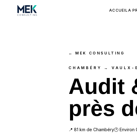
ACCUEIL
A P
←
MEK CONSULTING
CHAMBÉRY → VAULX-
Audit
près d
📍
81
km de
Chambéry
🕐 Environ