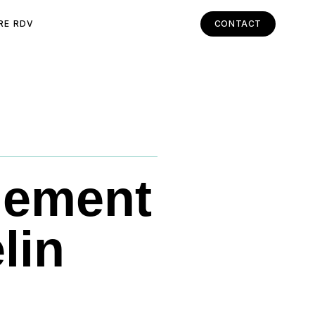
RE RDV
CONTACT
nement
lin