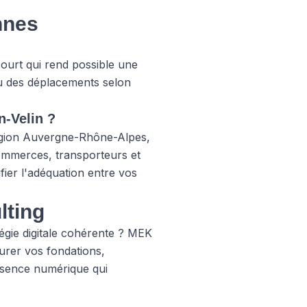
nnes
court qui rend possible une
u des déplacements selon
n-Velin ?
égion Auvergne-Rhône-Alpes,
commerces, transporteurs et
fier l'adéquation entre vos
lting
égie digitale cohérente ? MEK
turer vos fondations,
ésence numérique qui