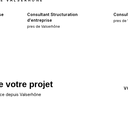
DE
VALSERHÔNE
se
Consultant Structuration
Consult
d'entreprise
pres de
pres de
Valserhône
 votre projet
NOUS CONTACTER
V
ce depuis Valserhône