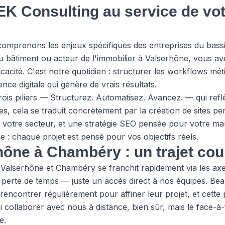
K Consulting au service de vot
omprenons les enjeux spécifiques des entreprises du bass
bâtiment ou acteur de l'immobilier à Valserhône, vous avez 
icacité. C'est notre quotidien : structurer les workflows mét
ence digitale qui génère de vrais résultats.
ois piliers — Structurez. Automatisez. Avancez. — qui refl
es, cela se traduit concrètement par la création de sites p
 votre secteur, et une stratégie SEO pensée pour votre ma
 : chaque projet est pensé pour vos objectifs réels.
ône à Chambéry : un trajet court
Valserhône et Chambéry se franchit rapidement via les axes
e perte de temps — juste un accès direct à nos équipes. Be
rencontrer régulièrement pour affiner leur projet, et cette pr
 collaborer avec nous à distance, bien sûr, mais le face-à
e.