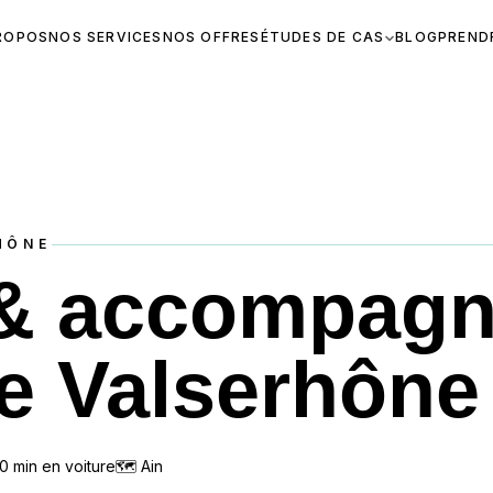
ROPOS
NOS SERVICES
NOS OFFRES
ÉTUDES DE CAS
BLOG
PREND
HÔNE
 & accompag
e Valserhône
0
min en voiture
🗺
Ain