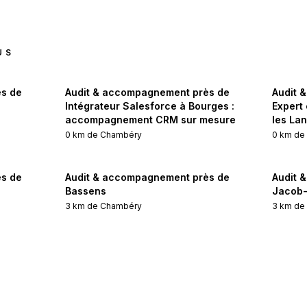
US
s de
Audit & accompagnement près de
Audit 
Intégrateur Salesforce à Bourges :
Expert
accompagnement CRM sur mesure
les La
0
km de
Chambéry
0
km d
s de
Audit & accompagnement près de
Audit 
Bassens
Jacob-
3
km de
Chambéry
3
km d