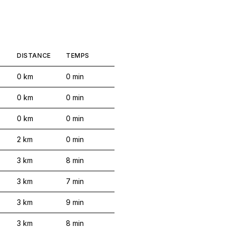
DISTANCE
TEMPS
0
km
0
min
0
km
0
min
0
km
0
min
2
km
0
min
3
km
8
min
3
km
7
min
3
km
9
min
3
km
8
min