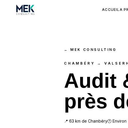
ACCUEIL
A P
←
MEK CONSULTING
CHAMBÉRY → VALSER
Audit
près d
📍
63
km de
Chambéry
🕐 Environ