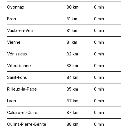
Oyonnax
80
km
0
min
Bron
81
km
0
min
Vaulx-en-Velin
81
km
0
min
Vienne
81
km
0
min
Vénissieux
82
km
0
min
Villeurbanne
83
km
0
min
Saint-Fons
84
km
0
min
Rillieux-la-Pape
85
km
0
min
Lyon
87
km
0
min
Caluire-et-Cuire
87
km
0
min
Oullins-Pierre-Bénite
88
km
0
min