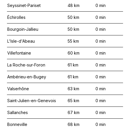
Seyssinet-Pariset
48
km
0
min
Échirolles
50
km
0
min
Bourgoin-Jallieu
50
km
0
min
L'Isle-d'Abeau
55
km
0
min
Villefontaine
60
km
0
min
La Roche-sur-Foron
61
km
0
min
Ambérieu-en-Bugey
61
km
0
min
Valserhône
63
km
0
min
Saint-Julien-en-Genevois
65
km
0
min
Sallanches
67
km
0
min
Bonneville
68
km
0
min