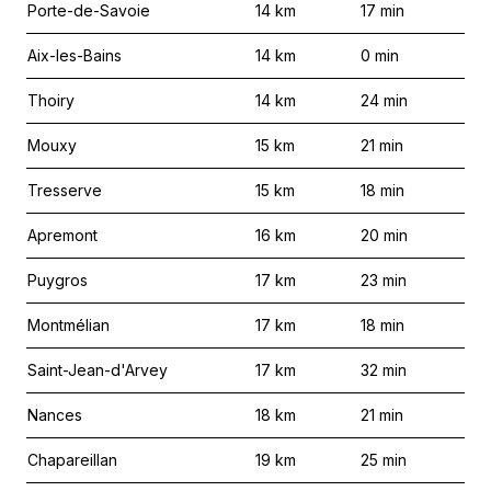
Porte-de-Savoie
14
km
17
min
Aix-les-Bains
14
km
0
min
Thoiry
14
km
24
min
Mouxy
15
km
21
min
Tresserve
15
km
18
min
Apremont
16
km
20
min
Puygros
17
km
23
min
Montmélian
17
km
18
min
Saint-Jean-d'Arvey
17
km
32
min
Nances
18
km
21
min
Chapareillan
19
km
25
min