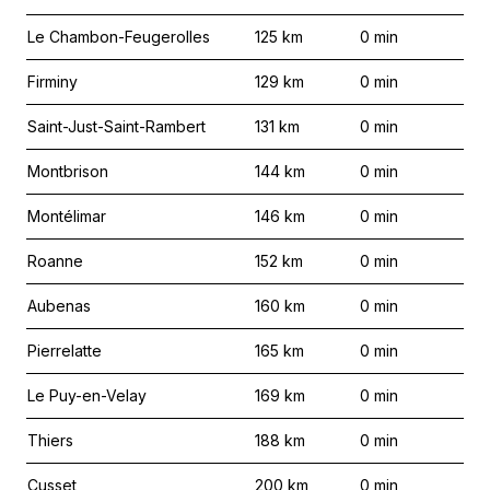
Le Chambon-Feugerolles
125
km
0
min
Firminy
129
km
0
min
Saint-Just-Saint-Rambert
131
km
0
min
Montbrison
144
km
0
min
Montélimar
146
km
0
min
Roanne
152
km
0
min
Aubenas
160
km
0
min
Pierrelatte
165
km
0
min
Le Puy-en-Velay
169
km
0
min
Thiers
188
km
0
min
Cusset
200
km
0
min