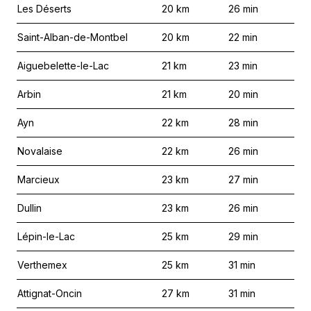
Les Déserts
20
km
26
min
Saint-Alban-de-Montbel
20
km
22
min
Aiguebelette-le-Lac
21
km
23
min
Arbin
21
km
20
min
Ayn
22
km
28
min
Novalaise
22
km
26
min
Marcieux
23
km
27
min
Dullin
23
km
26
min
Lépin-le-Lac
25
km
29
min
Verthemex
25
km
31
min
Attignat-Oncin
27
km
31
min