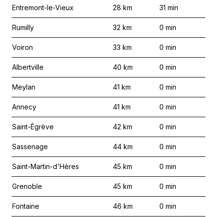
Entremont-le-Vieux
28
km
31
min
Rumilly
32
km
0
min
Voiron
33
km
0
min
Albertville
40
km
0
min
Meylan
41
km
0
min
Annecy
41
km
0
min
Saint-Égrève
42
km
0
min
Sassenage
44
km
0
min
Saint-Martin-d'Hères
45
km
0
min
Grenoble
45
km
0
min
Fontaine
46
km
0
min