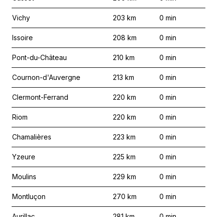
Vichy
203
km
0
min
Issoire
208
km
0
min
Pont-du-Château
210
km
0
min
Cournon-d'Auvergne
213
km
0
min
Clermont-Ferrand
220
km
0
min
Riom
220
km
0
min
Chamalières
223
km
0
min
Yzeure
225
km
0
min
Moulins
229
km
0
min
Montluçon
270
km
0
min
Aurillac
281
km
0
min