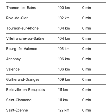
Thonon-les-Bains
100
km
0
min
Rive-de-Gier
102
km
0
min
Tournon-sur-Rhône
104
km
0
min
Villefranche-sur-Saône
104
km
0
min
Bourg-lès-Valence
105
km
0
min
Annonay
106
km
0
min
Valence
106
km
0
min
Guilherand-Granges
109
km
0
min
Belleville-en-Beaujolais
111
km
0
min
Saint-Chamond
111
km
0
min
Saint-Étienne
122
km
0
min