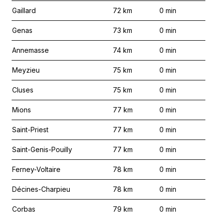
Gaillard
72
km
0
min
Genas
73
km
0
min
Annemasse
74
km
0
min
Meyzieu
75
km
0
min
Cluses
75
km
0
min
Mions
77
km
0
min
Saint-Priest
77
km
0
min
Saint-Genis-Pouilly
77
km
0
min
Ferney-Voltaire
78
km
0
min
Décines-Charpieu
78
km
0
min
Corbas
79
km
0
min