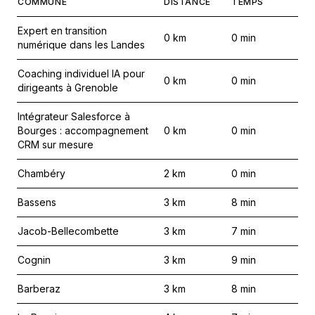
COMMUNE
DISTANCE
TEMPS
Expert en transition
0
km
0
min
numérique dans les Landes
Coaching individuel IA pour
0
km
0
min
dirigeants à Grenoble
Intégrateur Salesforce à
Bourges : accompagnement
0
km
0
min
CRM sur mesure
Chambéry
2
km
0
min
Bassens
3
km
8
min
Jacob-Bellecombette
3
km
7
min
Cognin
3
km
9
min
Barberaz
3
km
8
min