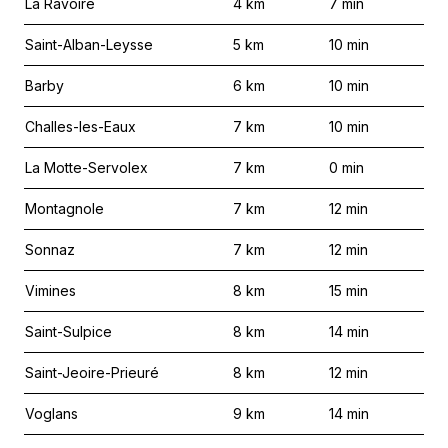
La Ravoire
4
km
7
min
Saint-Alban-Leysse
5
km
10
min
Barby
6
km
10
min
Challes-les-Eaux
7
km
10
min
La Motte-Servolex
7
km
0
min
Montagnole
7
km
12
min
Sonnaz
7
km
12
min
Vimines
8
km
15
min
Saint-Sulpice
8
km
14
min
Saint-Jeoire-Prieuré
8
km
12
min
Voglans
9
km
14
min