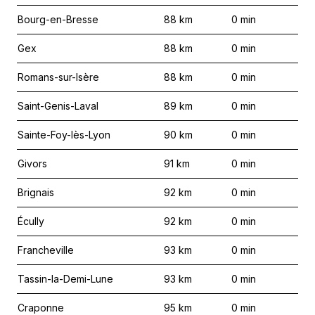
Bourg-en-Bresse
88
km
0
min
Gex
88
km
0
min
Romans-sur-Isère
88
km
0
min
Saint-Genis-Laval
89
km
0
min
Sainte-Foy-lès-Lyon
90
km
0
min
Givors
91
km
0
min
Brignais
92
km
0
min
Écully
92
km
0
min
Francheville
93
km
0
min
Tassin-la-Demi-Lune
93
km
0
min
Craponne
95
km
0
min