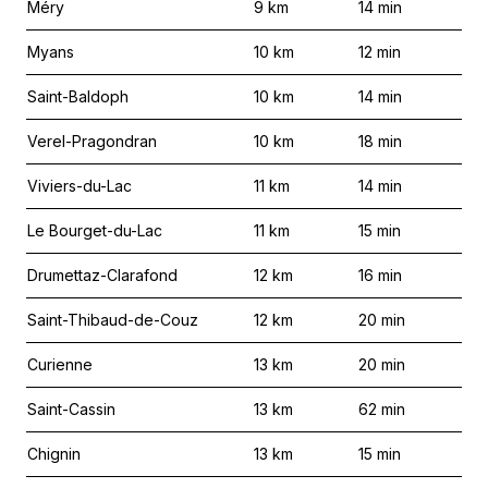
Méry
9
km
14
min
Myans
10
km
12
min
Saint-Baldoph
10
km
14
min
Verel-Pragondran
10
km
18
min
Viviers-du-Lac
11
km
14
min
Le Bourget-du-Lac
11
km
15
min
Drumettaz-Clarafond
12
km
16
min
Saint-Thibaud-de-Couz
12
km
20
min
Curienne
13
km
20
min
Saint-Cassin
13
km
62
min
Chignin
13
km
15
min