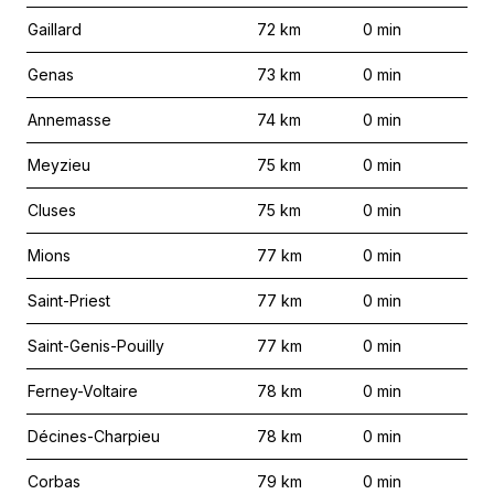
Gaillard
72
km
0
min
Genas
73
km
0
min
Annemasse
74
km
0
min
Meyzieu
75
km
0
min
Cluses
75
km
0
min
Mions
77
km
0
min
Saint-Priest
77
km
0
min
Saint-Genis-Pouilly
77
km
0
min
Ferney-Voltaire
78
km
0
min
Décines-Charpieu
78
km
0
min
Corbas
79
km
0
min