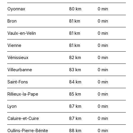
Oyonnax
80
km
0
min
Bron
81
km
0
min
Vaulx-en-Velin
81
km
0
min
Vienne
81
km
0
min
Vénissieux
82
km
0
min
Villeurbanne
83
km
0
min
Saint-Fons
84
km
0
min
Rillieux-la-Pape
85
km
0
min
Lyon
87
km
0
min
Caluire-et-Cuire
87
km
0
min
Oullins-Pierre-Bénite
88
km
0
min