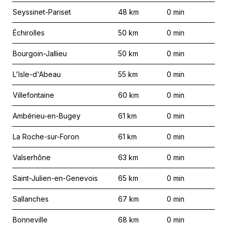
Seyssinet-Pariset
48
km
0
min
Échirolles
50
km
0
min
Bourgoin-Jallieu
50
km
0
min
L'Isle-d'Abeau
55
km
0
min
Villefontaine
60
km
0
min
Ambérieu-en-Bugey
61
km
0
min
La Roche-sur-Foron
61
km
0
min
Valserhône
63
km
0
min
Saint-Julien-en-Genevois
65
km
0
min
Sallanches
67
km
0
min
Bonneville
68
km
0
min