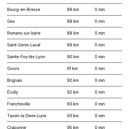
Bourg-en-Bresse
88
km
0
min
Gex
88
km
0
min
Romans-sur-Isère
88
km
0
min
Saint-Genis-Laval
89
km
0
min
Sainte-Foy-lès-Lyon
90
km
0
min
Givors
91
km
0
min
Brignais
92
km
0
min
Écully
92
km
0
min
Francheville
93
km
0
min
Tassin-la-Demi-Lune
93
km
0
min
Craponne
95
km
0
min