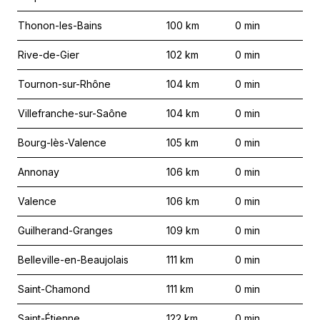
Thonon-les-Bains
100
km
0
min
Rive-de-Gier
102
km
0
min
Tournon-sur-Rhône
104
km
0
min
Villefranche-sur-Saône
104
km
0
min
Bourg-lès-Valence
105
km
0
min
Annonay
106
km
0
min
Valence
106
km
0
min
Guilherand-Granges
109
km
0
min
Belleville-en-Beaujolais
111
km
0
min
Saint-Chamond
111
km
0
min
Saint-Étienne
122
km
0
min