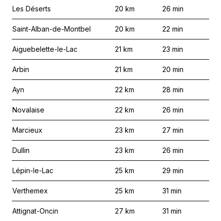
Les Déserts
20
km
26
min
Saint-Alban-de-Montbel
20
km
22
min
Aiguebelette-le-Lac
21
km
23
min
Arbin
21
km
20
min
Ayn
22
km
28
min
Novalaise
22
km
26
min
Marcieux
23
km
27
min
Dullin
23
km
26
min
Lépin-le-Lac
25
km
29
min
Verthemex
25
km
31
min
Attignat-Oncin
27
km
31
min