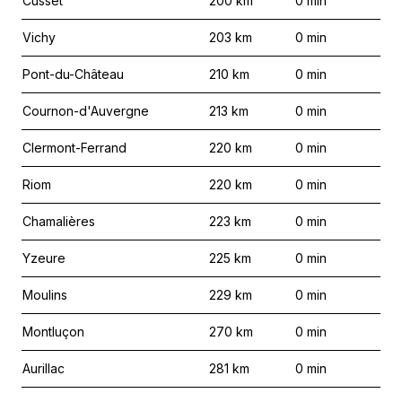
Cusset
200
km
0
min
Vichy
203
km
0
min
Pont-du-Château
210
km
0
min
Cournon-d'Auvergne
213
km
0
min
Clermont-Ferrand
220
km
0
min
Riom
220
km
0
min
Chamalières
223
km
0
min
Yzeure
225
km
0
min
Moulins
229
km
0
min
Montluçon
270
km
0
min
Aurillac
281
km
0
min