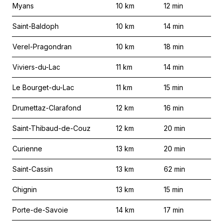
Myans
10
km
12
min
Saint-Baldoph
10
km
14
min
Verel-Pragondran
10
km
18
min
Viviers-du-Lac
11
km
14
min
Le Bourget-du-Lac
11
km
15
min
Drumettaz-Clarafond
12
km
16
min
Saint-Thibaud-de-Couz
12
km
20
min
Curienne
13
km
20
min
Saint-Cassin
13
km
62
min
Chignin
13
km
15
min
Porte-de-Savoie
14
km
17
min