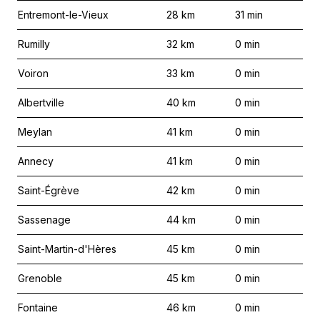
Entremont-le-Vieux
28
km
31
min
Rumilly
32
km
0
min
Voiron
33
km
0
min
Albertville
40
km
0
min
Meylan
41
km
0
min
Annecy
41
km
0
min
Saint-Égrève
42
km
0
min
Sassenage
44
km
0
min
Saint-Martin-d'Hères
45
km
0
min
Grenoble
45
km
0
min
Fontaine
46
km
0
min