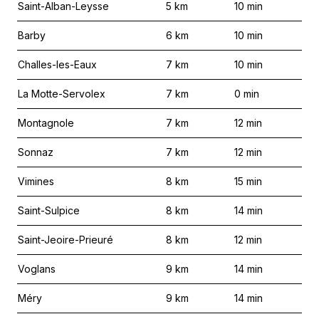
Saint-Alban-Leysse
5
km
10
min
Barby
6
km
10
min
Challes-les-Eaux
7
km
10
min
La Motte-Servolex
7
km
0
min
Montagnole
7
km
12
min
Sonnaz
7
km
12
min
Vimines
8
km
15
min
Saint-Sulpice
8
km
14
min
Saint-Jeoire-Prieuré
8
km
12
min
Voglans
9
km
14
min
Méry
9
km
14
min