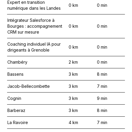
Expert en transition
0
km
0
min
numérique dans les Landes
Intégrateur Salesforce à
Bourges : accompagnement
0
km
0
min
CRM sur mesure
Coaching individuel IA pour
0
km
0
min
dirigeants à Grenoble
Chambéry
2
km
0
min
Bassens
3
km
8
min
Jacob-Bellecombette
3
km
7
min
Cognin
3
km
9
min
Barberaz
3
km
8
min
La Ravoire
4
km
7
min