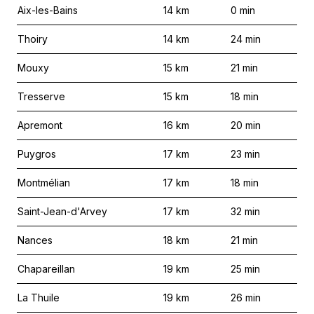
Aix-les-Bains
14
km
0
min
Thoiry
14
km
24
min
Mouxy
15
km
21
min
Tresserve
15
km
18
min
Apremont
16
km
20
min
Puygros
17
km
23
min
Montmélian
17
km
18
min
Saint-Jean-d'Arvey
17
km
32
min
Nances
18
km
21
min
Chapareillan
19
km
25
min
La Thuile
19
km
26
min