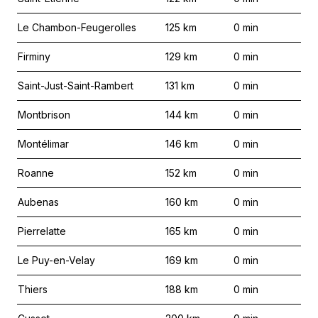
Le Chambon-Feugerolles
125
km
0
min
Firminy
129
km
0
min
Saint-Just-Saint-Rambert
131
km
0
min
Montbrison
144
km
0
min
Montélimar
146
km
0
min
Roanne
152
km
0
min
Aubenas
160
km
0
min
Pierrelatte
165
km
0
min
Le Puy-en-Velay
169
km
0
min
Thiers
188
km
0
min