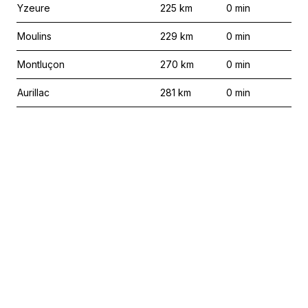
Yzeure
225
km
0
min
Moulins
229
km
0
min
Montluçon
270
km
0
min
Aurillac
281
km
0
min