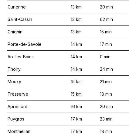
Curienne
13
km
20
min
Saint-Cassin
13
km
62
min
Chignin
13
km
15
min
Porte-de-Savoie
14
km
17
min
Aix-les-Bains
14
km
0
min
Thoiry
14
km
24
min
Mouxy
15
km
21
min
Tresserve
15
km
18
min
Apremont
16
km
20
min
Puygros
17
km
23
min
Montmélian
17
km
18
min