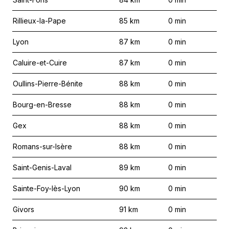
Rillieux-la-Pape
85
km
0
min
Lyon
87
km
0
min
Caluire-et-Cuire
87
km
0
min
Oullins-Pierre-Bénite
88
km
0
min
Bourg-en-Bresse
88
km
0
min
Gex
88
km
0
min
Romans-sur-Isère
88
km
0
min
Saint-Genis-Laval
89
km
0
min
Sainte-Foy-lès-Lyon
90
km
0
min
Givors
91
km
0
min