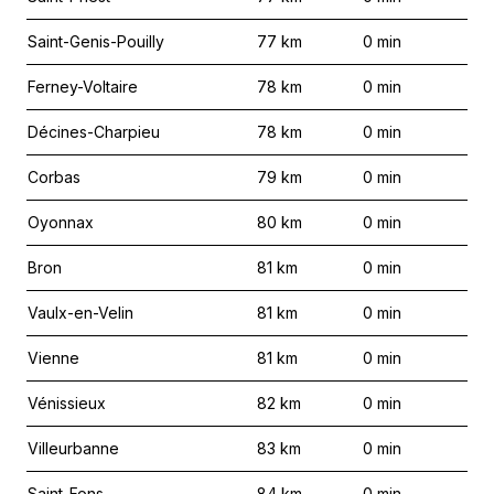
Saint-Genis-Pouilly
77
km
0
min
Ferney-Voltaire
78
km
0
min
Décines-Charpieu
78
km
0
min
Corbas
79
km
0
min
Oyonnax
80
km
0
min
Bron
81
km
0
min
Vaulx-en-Velin
81
km
0
min
Vienne
81
km
0
min
Vénissieux
82
km
0
min
Villeurbanne
83
km
0
min
Saint-Fons
84
km
0
min