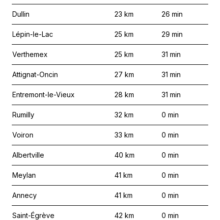
Dullin
23
km
26
min
Lépin-le-Lac
25
km
29
min
Verthemex
25
km
31
min
Attignat-Oncin
27
km
31
min
Entremont-le-Vieux
28
km
31
min
Rumilly
32
km
0
min
Voiron
33
km
0
min
Albertville
40
km
0
min
Meylan
41
km
0
min
Annecy
41
km
0
min
Saint-Égrève
42
km
0
min