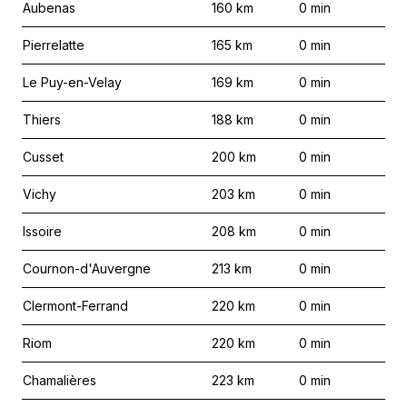
Aubenas
160
km
0
min
Pierrelatte
165
km
0
min
Le Puy-en-Velay
169
km
0
min
Thiers
188
km
0
min
Cusset
200
km
0
min
Vichy
203
km
0
min
Issoire
208
km
0
min
Cournon-d'Auvergne
213
km
0
min
Clermont-Ferrand
220
km
0
min
Riom
220
km
0
min
Chamalières
223
km
0
min