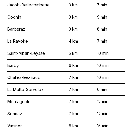
Jacob-Bellecombette
3
km
7
min
Cognin
3
km
9
min
Barberaz
3
km
8
min
La Ravoire
4
km
7
min
Saint-Alban-Leysse
5
km
10
min
Barby
6
km
10
min
Challes-les-Eaux
7
km
10
min
La Motte-Servolex
7
km
0
min
Montagnole
7
km
12
min
Sonnaz
7
km
12
min
Vimines
8
km
15
min