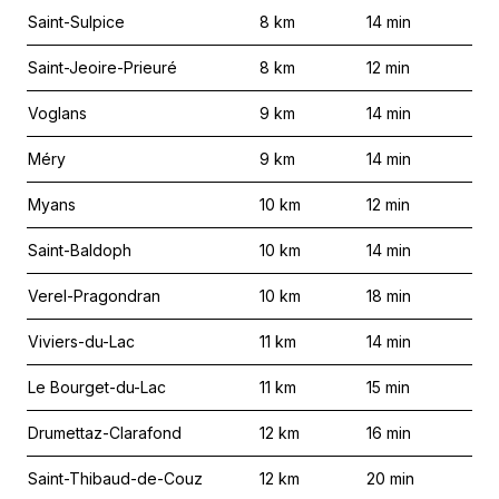
Saint-Sulpice
8
km
14
min
Saint-Jeoire-Prieuré
8
km
12
min
Voglans
9
km
14
min
Méry
9
km
14
min
Myans
10
km
12
min
Saint-Baldoph
10
km
14
min
Verel-Pragondran
10
km
18
min
Viviers-du-Lac
11
km
14
min
Le Bourget-du-Lac
11
km
15
min
Drumettaz-Clarafond
12
km
16
min
Saint-Thibaud-de-Couz
12
km
20
min