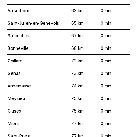
Valserhône
63
km
0
min
Saint-Julien-en-Genevois
65
km
0
min
Sallanches
67
km
0
min
Bonneville
68
km
0
min
Gaillard
72
km
0
min
Genas
73
km
0
min
Annemasse
74
km
0
min
Meyzieu
75
km
0
min
Cluses
75
km
0
min
Mions
77
km
0
min
Saint-Priest
77
km
0
min