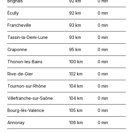
Brignais
92
km
0
min
Écully
92
km
0
min
Francheville
93
km
0
min
Tassin-la-Demi-Lune
93
km
0
min
Craponne
95
km
0
min
Thonon-les-Bains
100
km
0
min
Rive-de-Gier
102
km
0
min
Tournon-sur-Rhône
104
km
0
min
Villefranche-sur-Saône
104
km
0
min
Bourg-lès-Valence
105
km
0
min
Annonay
106
km
0
min