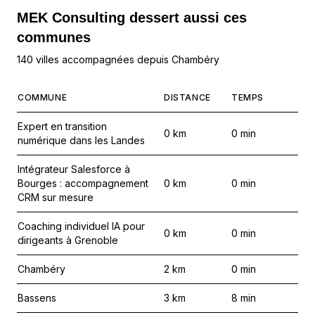
MEK Consulting
dessert aussi ces
communes
140 villes accompagnées depuis Chambéry
COMMUNE
DISTANCE
TEMPS
Expert en transition
0
km
0
min
numérique dans les Landes
Intégrateur Salesforce à
Bourges : accompagnement
0
km
0
min
CRM sur mesure
Coaching individuel IA pour
0
km
0
min
dirigeants à Grenoble
Chambéry
2
km
0
min
Bassens
3
km
8
min