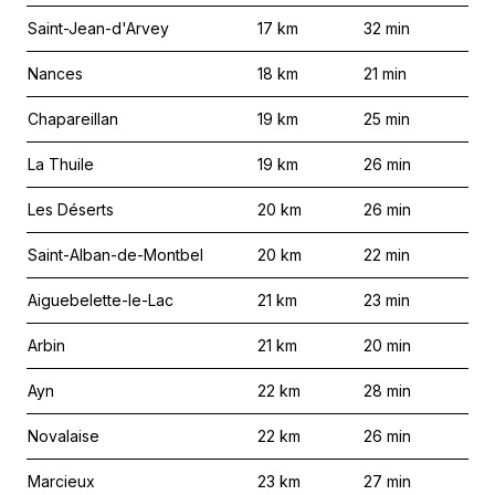
Saint-Jean-d'Arvey
17
km
32
min
Nances
18
km
21
min
Chapareillan
19
km
25
min
La Thuile
19
km
26
min
Les Déserts
20
km
26
min
Saint-Alban-de-Montbel
20
km
22
min
Aiguebelette-le-Lac
21
km
23
min
Arbin
21
km
20
min
Ayn
22
km
28
min
Novalaise
22
km
26
min
Marcieux
23
km
27
min