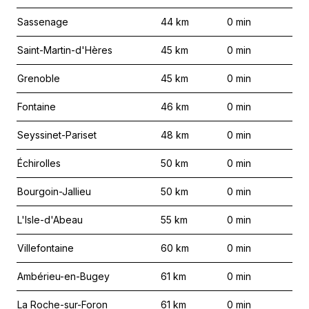
Sassenage
44
km
0
min
Saint-Martin-d'Hères
45
km
0
min
Grenoble
45
km
0
min
Fontaine
46
km
0
min
Seyssinet-Pariset
48
km
0
min
Échirolles
50
km
0
min
Bourgoin-Jallieu
50
km
0
min
L'Isle-d'Abeau
55
km
0
min
Villefontaine
60
km
0
min
Ambérieu-en-Bugey
61
km
0
min
La Roche-sur-Foron
61
km
0
min