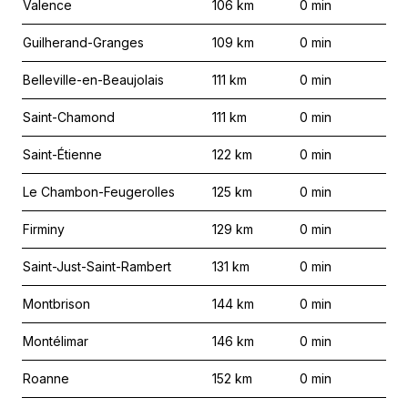
Valence
106
km
0
min
Guilherand-Granges
109
km
0
min
Belleville-en-Beaujolais
111
km
0
min
Saint-Chamond
111
km
0
min
Saint-Étienne
122
km
0
min
Le Chambon-Feugerolles
125
km
0
min
Firminy
129
km
0
min
Saint-Just-Saint-Rambert
131
km
0
min
Montbrison
144
km
0
min
Montélimar
146
km
0
min
Roanne
152
km
0
min