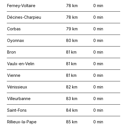
Ferney-Voltaire
78
km
0
min
Décines-Charpieu
78
km
0
min
Corbas
79
km
0
min
Oyonnax
80
km
0
min
Bron
81
km
0
min
Vaulx-en-Velin
81
km
0
min
Vienne
81
km
0
min
Vénissieux
82
km
0
min
Villeurbanne
83
km
0
min
Saint-Fons
84
km
0
min
Rillieux-la-Pape
85
km
0
min