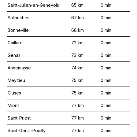
Saint-Julien-en-Genevois
65
km
0
min
Sallanches
67
km
0
min
Bonneville
68
km
0
min
Gaillard
72
km
0
min
Genas
73
km
0
min
Annemasse
74
km
0
min
Meyzieu
75
km
0
min
Cluses
75
km
0
min
Mions
77
km
0
min
Saint-Priest
77
km
0
min
Saint-Genis-Pouilly
77
km
0
min