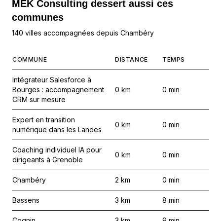
MEK Consulting
dessert aussi ces
communes
140 villes accompagnées depuis Chambéry
COMMUNE
DISTANCE
TEMPS
Intégrateur Salesforce à
Bourges : accompagnement
0
km
0
min
CRM sur mesure
Expert en transition
0
km
0
min
numérique dans les Landes
Coaching individuel IA pour
0
km
0
min
dirigeants à Grenoble
Chambéry
2
km
0
min
Bassens
3
km
8
min
Cognin
3
km
9
min