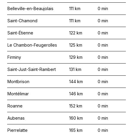
Belleville-en-Beaujolais
111
km
0
min
Saint-Chamond
111
km
0
min
Saint-Étienne
122
km
0
min
Le Chambon-Feugerolles
125
km
0
min
Firminy
129
km
0
min
Saint-Just-Saint-Rambert
131
km
0
min
Montbrison
144
km
0
min
Montélimar
146
km
0
min
Roanne
152
km
0
min
Aubenas
160
km
0
min
Pierrelatte
165
km
0
min