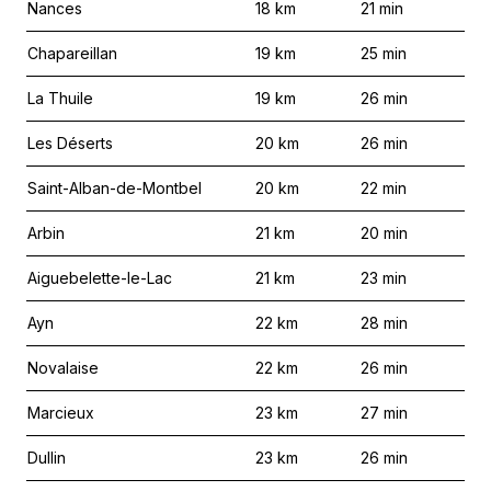
Nances
18
km
21
min
Chapareillan
19
km
25
min
La Thuile
19
km
26
min
Les Déserts
20
km
26
min
Saint-Alban-de-Montbel
20
km
22
min
Arbin
21
km
20
min
Aiguebelette-le-Lac
21
km
23
min
Ayn
22
km
28
min
Novalaise
22
km
26
min
Marcieux
23
km
27
min
Dullin
23
km
26
min