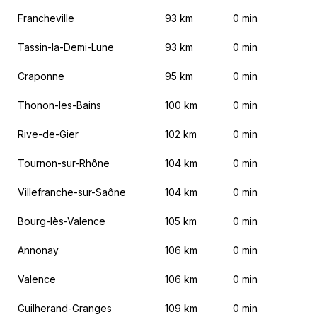
Francheville
93
km
0
min
Tassin-la-Demi-Lune
93
km
0
min
Craponne
95
km
0
min
Thonon-les-Bains
100
km
0
min
Rive-de-Gier
102
km
0
min
Tournon-sur-Rhône
104
km
0
min
Villefranche-sur-Saône
104
km
0
min
Bourg-lès-Valence
105
km
0
min
Annonay
106
km
0
min
Valence
106
km
0
min
Guilherand-Granges
109
km
0
min