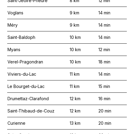
Saint-Jeoire-Prieuré
8
km
12
min
Voglans
9
km
14
min
Méry
9
km
14
min
Saint-Baldoph
10
km
14
min
Myans
10
km
12
min
Verel-Pragondran
10
km
18
min
Viviers-du-Lac
11
km
14
min
Le Bourget-du-Lac
11
km
15
min
Drumettaz-Clarafond
12
km
16
min
Saint-Thibaud-de-Couz
12
km
20
min
Curienne
13
km
20
min