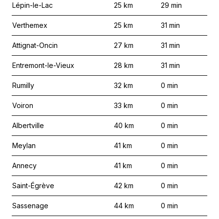
Lépin-le-Lac
25
km
29
min
Verthemex
25
km
31
min
Attignat-Oncin
27
km
31
min
Entremont-le-Vieux
28
km
31
min
Rumilly
32
km
0
min
Voiron
33
km
0
min
Albertville
40
km
0
min
Meylan
41
km
0
min
Annecy
41
km
0
min
Saint-Égrève
42
km
0
min
Sassenage
44
km
0
min