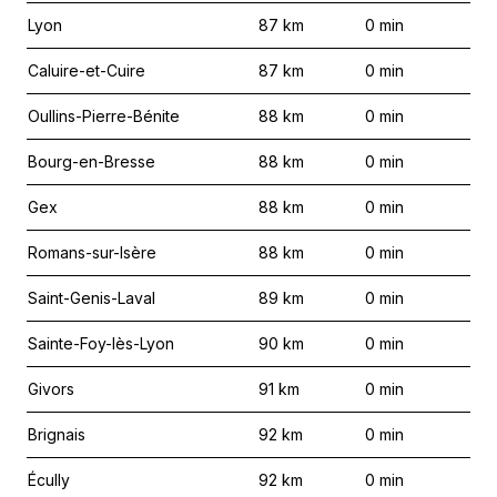
Lyon
87
km
0
min
Caluire-et-Cuire
87
km
0
min
Oullins-Pierre-Bénite
88
km
0
min
Bourg-en-Bresse
88
km
0
min
Gex
88
km
0
min
Romans-sur-Isère
88
km
0
min
Saint-Genis-Laval
89
km
0
min
Sainte-Foy-lès-Lyon
90
km
0
min
Givors
91
km
0
min
Brignais
92
km
0
min
Écully
92
km
0
min