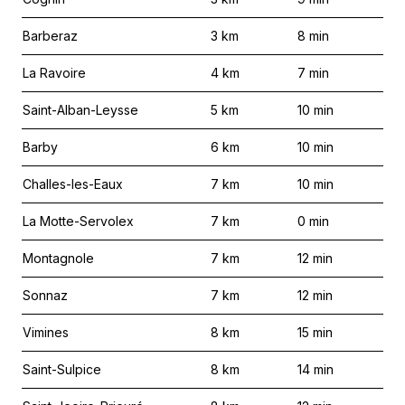
Barberaz
3
km
8
min
La Ravoire
4
km
7
min
Saint-Alban-Leysse
5
km
10
min
Barby
6
km
10
min
Challes-les-Eaux
7
km
10
min
La Motte-Servolex
7
km
0
min
Montagnole
7
km
12
min
Sonnaz
7
km
12
min
Vimines
8
km
15
min
Saint-Sulpice
8
km
14
min