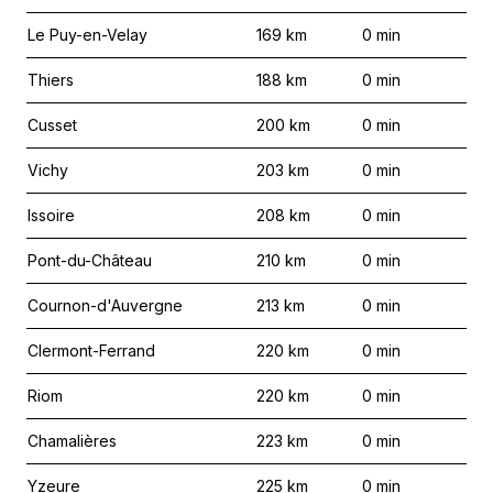
Le Puy-en-Velay
169
km
0
min
Thiers
188
km
0
min
Cusset
200
km
0
min
Vichy
203
km
0
min
Issoire
208
km
0
min
Pont-du-Château
210
km
0
min
Cournon-d'Auvergne
213
km
0
min
Clermont-Ferrand
220
km
0
min
Riom
220
km
0
min
Chamalières
223
km
0
min
Yzeure
225
km
0
min