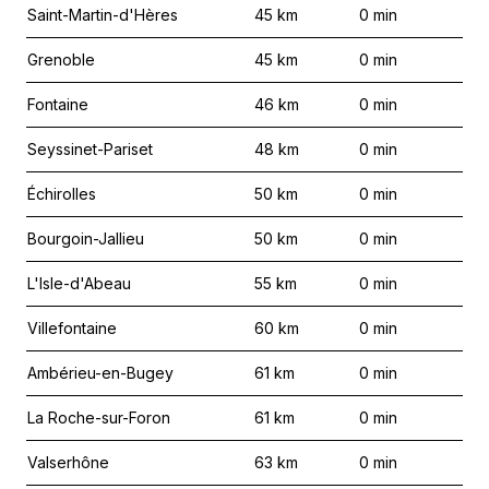
Saint-Martin-d'Hères
45
km
0
min
Grenoble
45
km
0
min
Fontaine
46
km
0
min
Seyssinet-Pariset
48
km
0
min
Échirolles
50
km
0
min
Bourgoin-Jallieu
50
km
0
min
L'Isle-d'Abeau
55
km
0
min
Villefontaine
60
km
0
min
Ambérieu-en-Bugey
61
km
0
min
La Roche-sur-Foron
61
km
0
min
Valserhône
63
km
0
min