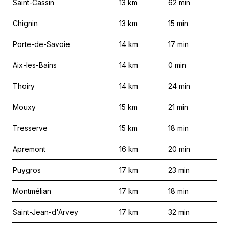
Saint-Cassin
13
km
62
min
Chignin
13
km
15
min
Porte-de-Savoie
14
km
17
min
Aix-les-Bains
14
km
0
min
Thoiry
14
km
24
min
Mouxy
15
km
21
min
Tresserve
15
km
18
min
Apremont
16
km
20
min
Puygros
17
km
23
min
Montmélian
17
km
18
min
Saint-Jean-d'Arvey
17
km
32
min