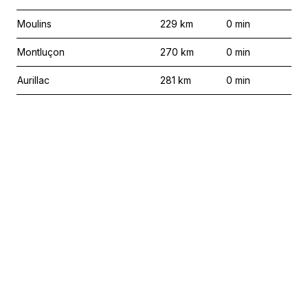
Moulins
229
km
0
min
Montluçon
270
km
0
min
Aurillac
281
km
0
min