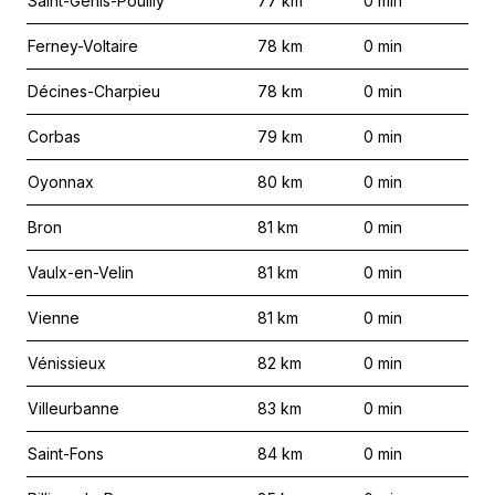
Saint-Genis-Pouilly
77
km
0
min
Ferney-Voltaire
78
km
0
min
Décines-Charpieu
78
km
0
min
Corbas
79
km
0
min
Oyonnax
80
km
0
min
Bron
81
km
0
min
Vaulx-en-Velin
81
km
0
min
Vienne
81
km
0
min
Vénissieux
82
km
0
min
Villeurbanne
83
km
0
min
Saint-Fons
84
km
0
min