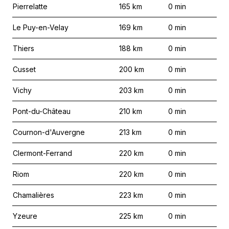
Pierrelatte
165
km
0
min
Le Puy-en-Velay
169
km
0
min
Thiers
188
km
0
min
Cusset
200
km
0
min
Vichy
203
km
0
min
Pont-du-Château
210
km
0
min
Cournon-d'Auvergne
213
km
0
min
Clermont-Ferrand
220
km
0
min
Riom
220
km
0
min
Chamalières
223
km
0
min
Yzeure
225
km
0
min