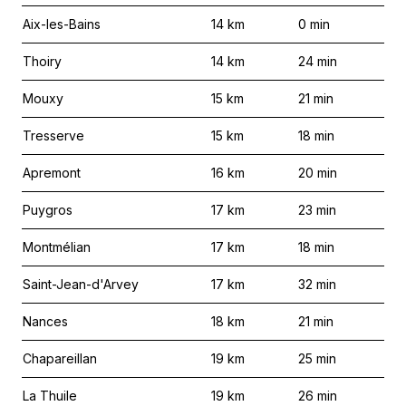
Aix-les-Bains
14
km
0
min
Thoiry
14
km
24
min
Mouxy
15
km
21
min
Tresserve
15
km
18
min
Apremont
16
km
20
min
Puygros
17
km
23
min
Montmélian
17
km
18
min
Saint-Jean-d'Arvey
17
km
32
min
Nances
18
km
21
min
Chapareillan
19
km
25
min
La Thuile
19
km
26
min