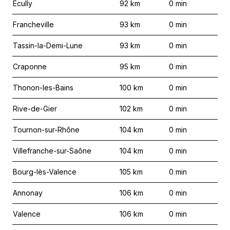
Écully
92
km
0
min
Francheville
93
km
0
min
Tassin-la-Demi-Lune
93
km
0
min
Craponne
95
km
0
min
Thonon-les-Bains
100
km
0
min
Rive-de-Gier
102
km
0
min
Tournon-sur-Rhône
104
km
0
min
Villefranche-sur-Saône
104
km
0
min
Bourg-lès-Valence
105
km
0
min
Annonay
106
km
0
min
Valence
106
km
0
min