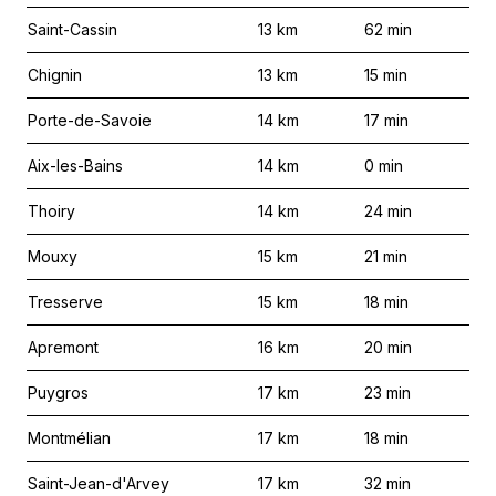
Saint-Cassin
13
km
62
min
Chignin
13
km
15
min
Porte-de-Savoie
14
km
17
min
Aix-les-Bains
14
km
0
min
Thoiry
14
km
24
min
Mouxy
15
km
21
min
Tresserve
15
km
18
min
Apremont
16
km
20
min
Puygros
17
km
23
min
Montmélian
17
km
18
min
Saint-Jean-d'Arvey
17
km
32
min