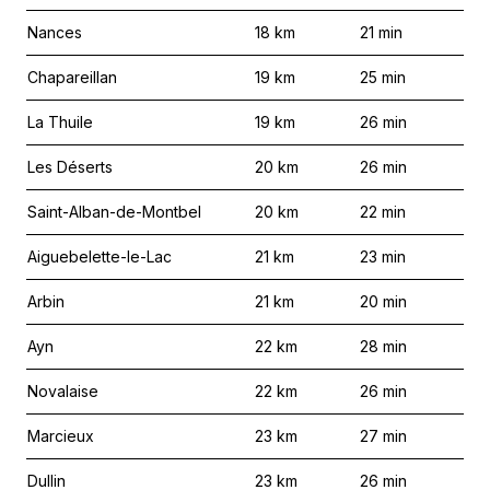
Nances
18
km
21
min
Chapareillan
19
km
25
min
La Thuile
19
km
26
min
Les Déserts
20
km
26
min
Saint-Alban-de-Montbel
20
km
22
min
Aiguebelette-le-Lac
21
km
23
min
Arbin
21
km
20
min
Ayn
22
km
28
min
Novalaise
22
km
26
min
Marcieux
23
km
27
min
Dullin
23
km
26
min