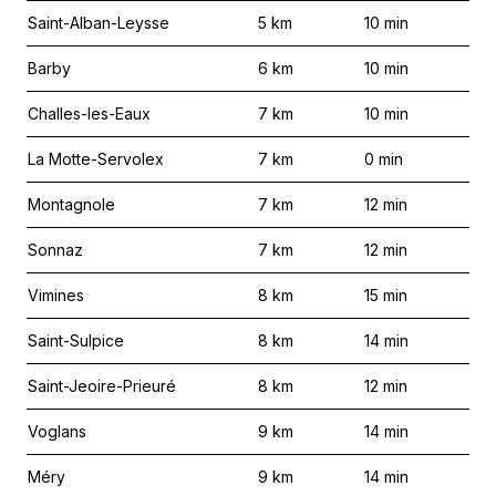
Saint-Alban-Leysse
5
km
10
min
Barby
6
km
10
min
Challes-les-Eaux
7
km
10
min
La Motte-Servolex
7
km
0
min
Montagnole
7
km
12
min
Sonnaz
7
km
12
min
Vimines
8
km
15
min
Saint-Sulpice
8
km
14
min
Saint-Jeoire-Prieuré
8
km
12
min
Voglans
9
km
14
min
Méry
9
km
14
min