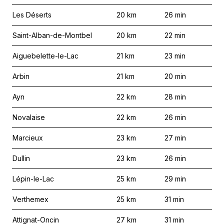
Les Déserts
20
km
26
min
Saint-Alban-de-Montbel
20
km
22
min
Aiguebelette-le-Lac
21
km
23
min
Arbin
21
km
20
min
Ayn
22
km
28
min
Novalaise
22
km
26
min
Marcieux
23
km
27
min
Dullin
23
km
26
min
Lépin-le-Lac
25
km
29
min
Verthemex
25
km
31
min
Attignat-Oncin
27
km
31
min