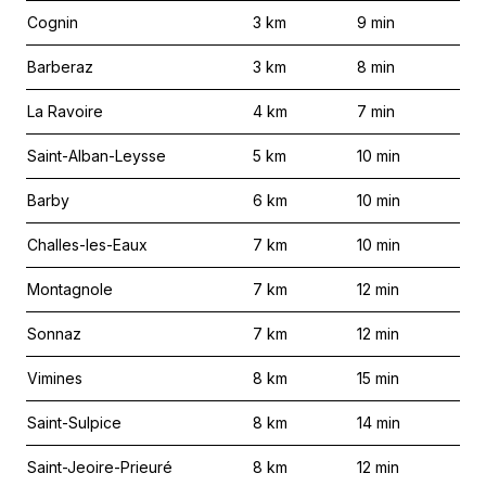
Cognin
3
km
9
min
Barberaz
3
km
8
min
La Ravoire
4
km
7
min
Saint-Alban-Leysse
5
km
10
min
Barby
6
km
10
min
Challes-les-Eaux
7
km
10
min
Montagnole
7
km
12
min
Sonnaz
7
km
12
min
Vimines
8
km
15
min
Saint-Sulpice
8
km
14
min
Saint-Jeoire-Prieuré
8
km
12
min