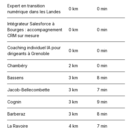
Expert en transition
0
km
0
min
numérique dans les Landes
Intégrateur Salesforce à
Bourges : accompagnement
0
km
0
min
CRM sur mesure
Coaching individuel IA pour
0
km
0
min
dirigeants à Grenoble
Chambéry
2
km
0
min
Bassens
3
km
8
min
Jacob-Bellecombette
3
km
7
min
Cognin
3
km
9
min
Barberaz
3
km
8
min
La Ravoire
4
km
7
min