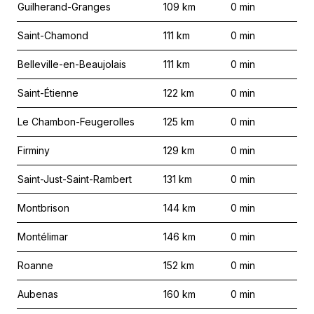
Guilherand-Granges
109
km
0
min
Saint-Chamond
111
km
0
min
Belleville-en-Beaujolais
111
km
0
min
Saint-Étienne
122
km
0
min
Le Chambon-Feugerolles
125
km
0
min
Firminy
129
km
0
min
Saint-Just-Saint-Rambert
131
km
0
min
Montbrison
144
km
0
min
Montélimar
146
km
0
min
Roanne
152
km
0
min
Aubenas
160
km
0
min