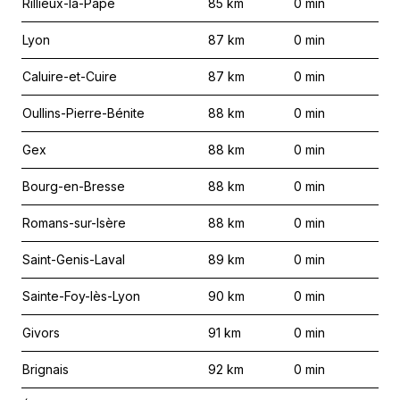
Rillieux-la-Pape
85
km
0
min
Lyon
87
km
0
min
Caluire-et-Cuire
87
km
0
min
Oullins-Pierre-Bénite
88
km
0
min
Gex
88
km
0
min
Bourg-en-Bresse
88
km
0
min
Romans-sur-Isère
88
km
0
min
Saint-Genis-Laval
89
km
0
min
Sainte-Foy-lès-Lyon
90
km
0
min
Givors
91
km
0
min
Brignais
92
km
0
min