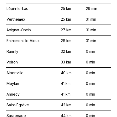
Lépin-le-Lac
25
km
29
min
Verthemex
25
km
31
min
Attignat-Oncin
27
km
31
min
Entremont-le-Vieux
28
km
31
min
Rumilly
32
km
0
min
Voiron
33
km
0
min
Albertville
40
km
0
min
Meylan
41
km
0
min
Annecy
41
km
0
min
Saint-Égrève
42
km
0
min
Sassenage
44
km
0
min