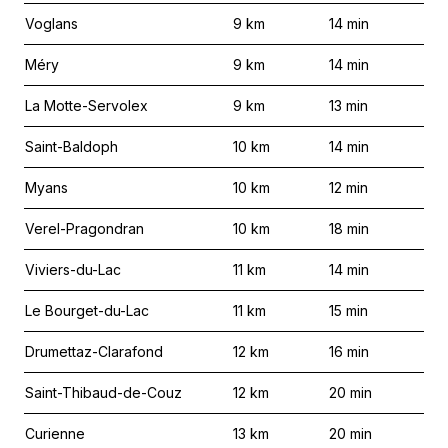
Voglans
9
km
14
min
Méry
9
km
14
min
La Motte-Servolex
9
km
13
min
Saint-Baldoph
10
km
14
min
Myans
10
km
12
min
Verel-Pragondran
10
km
18
min
Viviers-du-Lac
11
km
14
min
Le Bourget-du-Lac
11
km
15
min
Drumettaz-Clarafond
12
km
16
min
Saint-Thibaud-de-Couz
12
km
20
min
Curienne
13
km
20
min