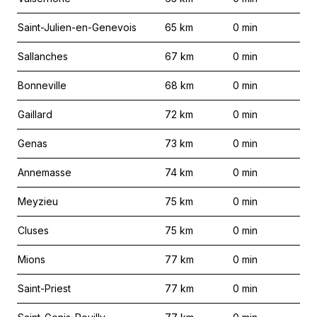
Saint-Julien-en-Genevois
65
km
0
min
Sallanches
67
km
0
min
Bonneville
68
km
0
min
Gaillard
72
km
0
min
Genas
73
km
0
min
Annemasse
74
km
0
min
Meyzieu
75
km
0
min
Cluses
75
km
0
min
Mions
77
km
0
min
Saint-Priest
77
km
0
min