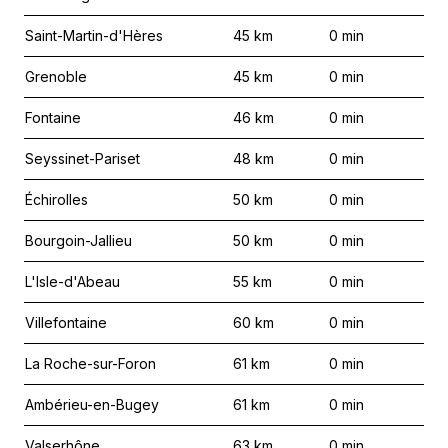
Saint-Martin-d'Hères
45
km
0
min
Grenoble
45
km
0
min
Fontaine
46
km
0
min
Seyssinet-Pariset
48
km
0
min
Échirolles
50
km
0
min
Bourgoin-Jallieu
50
km
0
min
L'Isle-d'Abeau
55
km
0
min
Villefontaine
60
km
0
min
La Roche-sur-Foron
61
km
0
min
Ambérieu-en-Bugey
61
km
0
min
Valserhône
63
km
0
min