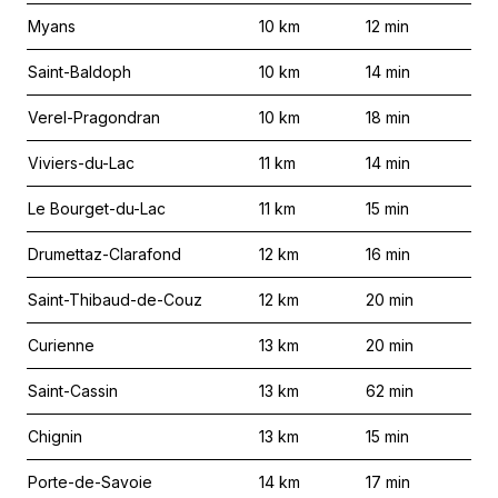
Myans
10
km
12
min
Saint-Baldoph
10
km
14
min
Verel-Pragondran
10
km
18
min
Viviers-du-Lac
11
km
14
min
Le Bourget-du-Lac
11
km
15
min
Drumettaz-Clarafond
12
km
16
min
Saint-Thibaud-de-Couz
12
km
20
min
Curienne
13
km
20
min
Saint-Cassin
13
km
62
min
Chignin
13
km
15
min
Porte-de-Savoie
14
km
17
min