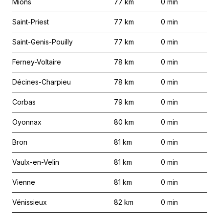
Mions
77
km
0
min
Saint-Priest
77
km
0
min
Saint-Genis-Pouilly
77
km
0
min
Ferney-Voltaire
78
km
0
min
Décines-Charpieu
78
km
0
min
Corbas
79
km
0
min
Oyonnax
80
km
0
min
Bron
81
km
0
min
Vaulx-en-Velin
81
km
0
min
Vienne
81
km
0
min
Vénissieux
82
km
0
min