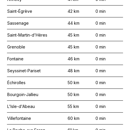
Saint-Égrève
42
km
0
min
Sassenage
44
km
0
min
Saint-Martin-d'Hères
45
km
0
min
Grenoble
45
km
0
min
Fontaine
46
km
0
min
Seyssinet-Pariset
48
km
0
min
Échirolles
50
km
0
min
Bourgoin-Jallieu
50
km
0
min
L'Isle-d'Abeau
55
km
0
min
Villefontaine
60
km
0
min