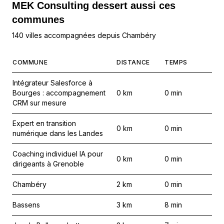
MEK Consulting
dessert aussi ces
communes
140 villes accompagnées depuis Chambéry
COMMUNE
DISTANCE
TEMPS
Intégrateur Salesforce à
Bourges : accompagnement
0
km
0
min
CRM sur mesure
Expert en transition
0
km
0
min
numérique dans les Landes
Coaching individuel IA pour
0
km
0
min
dirigeants à Grenoble
Chambéry
2
km
0
min
Bassens
3
km
8
min