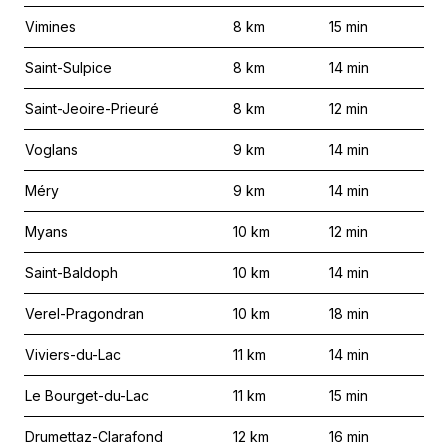
Vimines
8
km
15
min
Saint-Sulpice
8
km
14
min
Saint-Jeoire-Prieuré
8
km
12
min
Voglans
9
km
14
min
Méry
9
km
14
min
Myans
10
km
12
min
Saint-Baldoph
10
km
14
min
Verel-Pragondran
10
km
18
min
Viviers-du-Lac
11
km
14
min
Le Bourget-du-Lac
11
km
15
min
Drumettaz-Clarafond
12
km
16
min