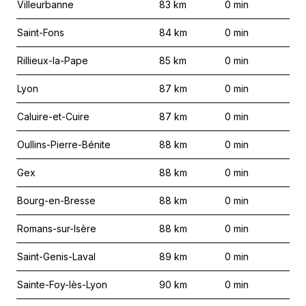
Villeurbanne
83
km
0
min
Saint-Fons
84
km
0
min
Rillieux-la-Pape
85
km
0
min
Lyon
87
km
0
min
Caluire-et-Cuire
87
km
0
min
Oullins-Pierre-Bénite
88
km
0
min
Gex
88
km
0
min
Bourg-en-Bresse
88
km
0
min
Romans-sur-Isère
88
km
0
min
Saint-Genis-Laval
89
km
0
min
Sainte-Foy-lès-Lyon
90
km
0
min