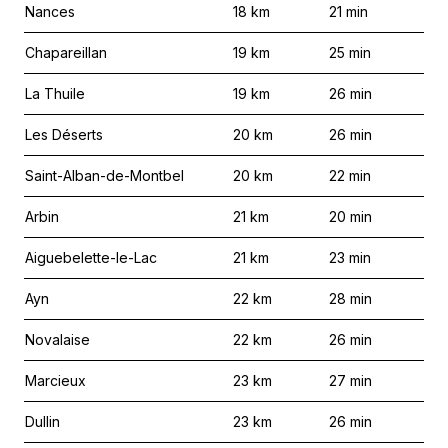
Nances
18
km
21
min
Chapareillan
19
km
25
min
La Thuile
19
km
26
min
Les Déserts
20
km
26
min
Saint-Alban-de-Montbel
20
km
22
min
Arbin
21
km
20
min
Aiguebelette-le-Lac
21
km
23
min
Ayn
22
km
28
min
Novalaise
22
km
26
min
Marcieux
23
km
27
min
Dullin
23
km
26
min