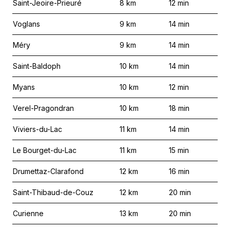
Saint-Jeoire-Prieuré
8
km
12
min
Voglans
9
km
14
min
Méry
9
km
14
min
Saint-Baldoph
10
km
14
min
Myans
10
km
12
min
Verel-Pragondran
10
km
18
min
Viviers-du-Lac
11
km
14
min
Le Bourget-du-Lac
11
km
15
min
Drumettaz-Clarafond
12
km
16
min
Saint-Thibaud-de-Couz
12
km
20
min
Curienne
13
km
20
min