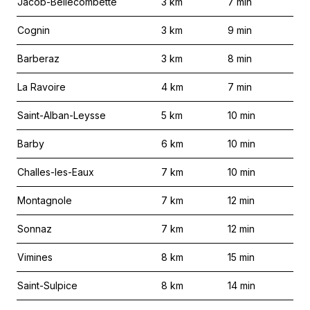
Jacob-Bellecombette
3
km
7
min
Cognin
3
km
9
min
Barberaz
3
km
8
min
La Ravoire
4
km
7
min
Saint-Alban-Leysse
5
km
10
min
Barby
6
km
10
min
Challes-les-Eaux
7
km
10
min
Montagnole
7
km
12
min
Sonnaz
7
km
12
min
Vimines
8
km
15
min
Saint-Sulpice
8
km
14
min