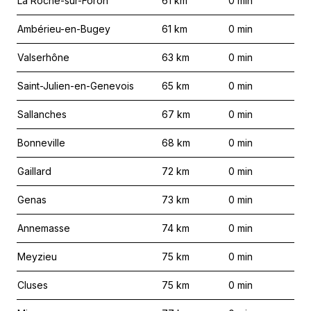
La Roche-sur-Foron
61
km
0
min
Ambérieu-en-Bugey
61
km
0
min
Valserhône
63
km
0
min
Saint-Julien-en-Genevois
65
km
0
min
Sallanches
67
km
0
min
Bonneville
68
km
0
min
Gaillard
72
km
0
min
Genas
73
km
0
min
Annemasse
74
km
0
min
Meyzieu
75
km
0
min
Cluses
75
km
0
min