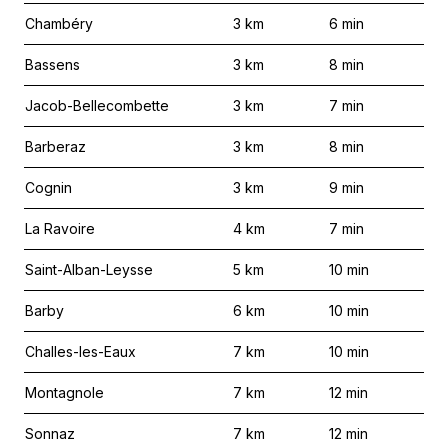
Chambéry
3
km
6
min
Bassens
3
km
8
min
Jacob-Bellecombette
3
km
7
min
Barberaz
3
km
8
min
Cognin
3
km
9
min
La Ravoire
4
km
7
min
Saint-Alban-Leysse
5
km
10
min
Barby
6
km
10
min
Challes-les-Eaux
7
km
10
min
Montagnole
7
km
12
min
Sonnaz
7
km
12
min