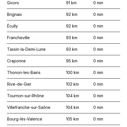
Givors
91
km
0
min
Brignais
92
km
0
min
Écully
92
km
0
min
Francheville
93
km
0
min
Tassin-la-Demi-Lune
93
km
0
min
Craponne
95
km
0
min
Thonon-les-Bains
100
km
0
min
Rive-de-Gier
102
km
0
min
Tournon-sur-Rhône
104
km
0
min
Villefranche-sur-Saône
104
km
0
min
Bourg-lès-Valence
105
km
0
min