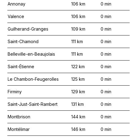
Annonay
106
km
0
min
Valence
106
km
0
min
Guilherand-Granges
109
km
0
min
Saint-Chamond
111
km
0
min
Belleville-en-Beaujolais
111
km
0
min
Saint-Étienne
122
km
0
min
Le Chambon-Feugerolles
125
km
0
min
Firminy
129
km
0
min
Saint-Just-Saint-Rambert
131
km
0
min
Montbrison
144
km
0
min
Montélimar
146
km
0
min