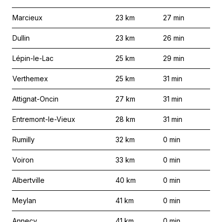
Marcieux
23
km
27
min
Dullin
23
km
26
min
Lépin-le-Lac
25
km
29
min
Verthemex
25
km
31
min
Attignat-Oncin
27
km
31
min
Entremont-le-Vieux
28
km
31
min
Rumilly
32
km
0
min
Voiron
33
km
0
min
Albertville
40
km
0
min
Meylan
41
km
0
min
Annecy
41
km
0
min