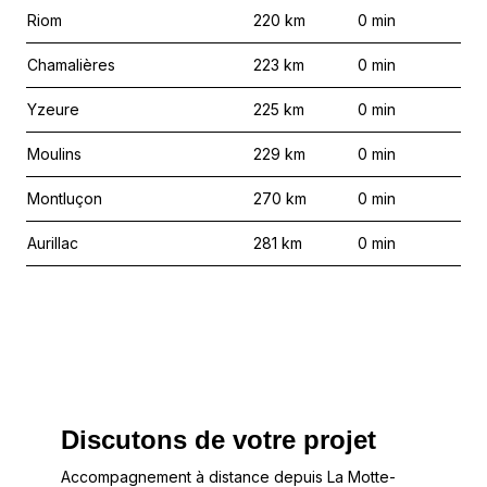
Riom
220
km
0
min
Chamalières
223
km
0
min
Yzeure
225
km
0
min
Moulins
229
km
0
min
Montluçon
270
km
0
min
Aurillac
281
km
0
min
Discutons de votre projet
Accompagnement à distance depuis La Motte-