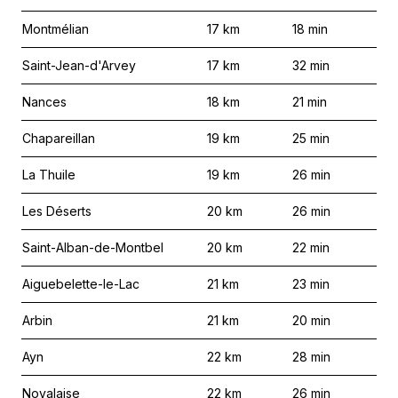
Montmélian
17
km
18
min
Saint-Jean-d'Arvey
17
km
32
min
Nances
18
km
21
min
Chapareillan
19
km
25
min
La Thuile
19
km
26
min
Les Déserts
20
km
26
min
Saint-Alban-de-Montbel
20
km
22
min
Aiguebelette-le-Lac
21
km
23
min
Arbin
21
km
20
min
Ayn
22
km
28
min
Novalaise
22
km
26
min