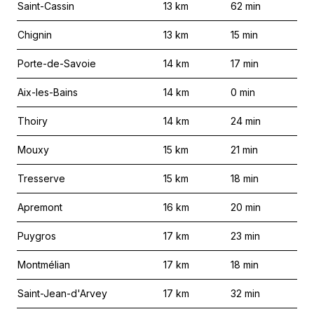
Saint-Cassin
13
km
62
min
Chignin
13
km
15
min
Porte-de-Savoie
14
km
17
min
Aix-les-Bains
14
km
0
min
Thoiry
14
km
24
min
Mouxy
15
km
21
min
Tresserve
15
km
18
min
Apremont
16
km
20
min
Puygros
17
km
23
min
Montmélian
17
km
18
min
Saint-Jean-d'Arvey
17
km
32
min