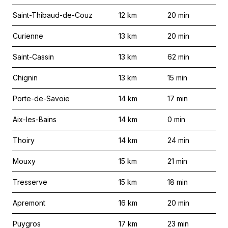
Saint-Thibaud-de-Couz
12
km
20
min
Curienne
13
km
20
min
Saint-Cassin
13
km
62
min
Chignin
13
km
15
min
Porte-de-Savoie
14
km
17
min
Aix-les-Bains
14
km
0
min
Thoiry
14
km
24
min
Mouxy
15
km
21
min
Tresserve
15
km
18
min
Apremont
16
km
20
min
Puygros
17
km
23
min