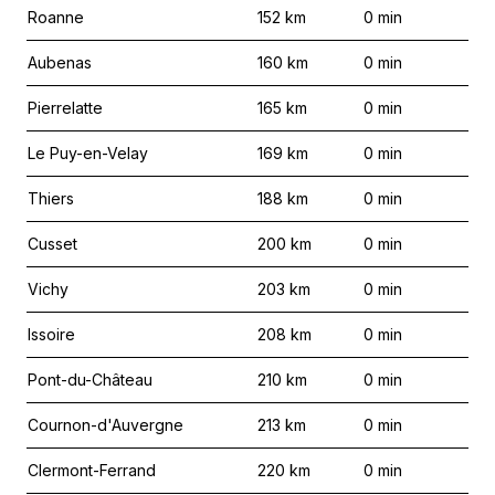
Roanne
152
km
0
min
Aubenas
160
km
0
min
Pierrelatte
165
km
0
min
Le Puy-en-Velay
169
km
0
min
Thiers
188
km
0
min
Cusset
200
km
0
min
Vichy
203
km
0
min
Issoire
208
km
0
min
Pont-du-Château
210
km
0
min
Cournon-d'Auvergne
213
km
0
min
Clermont-Ferrand
220
km
0
min