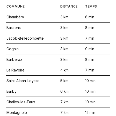
COMMUNE
DISTANCE
TEMPS
Chambéry
3
km
6
min
Bassens
3
km
8
min
Jacob-Bellecombette
3
km
7
min
Cognin
3
km
9
min
Barberaz
3
km
8
min
La Ravoire
4
km
7
min
Saint-Alban-Leysse
5
km
10
min
Barby
6
km
10
min
Challes-les-Eaux
7
km
10
min
Montagnole
7
km
12
min