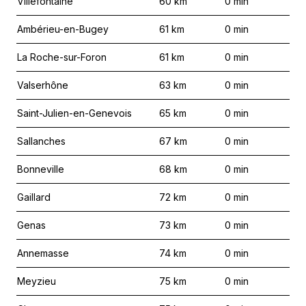
Villefontaine
60
km
0
min
Ambérieu-en-Bugey
61
km
0
min
La Roche-sur-Foron
61
km
0
min
Valserhône
63
km
0
min
Saint-Julien-en-Genevois
65
km
0
min
Sallanches
67
km
0
min
Bonneville
68
km
0
min
Gaillard
72
km
0
min
Genas
73
km
0
min
Annemasse
74
km
0
min
Meyzieu
75
km
0
min