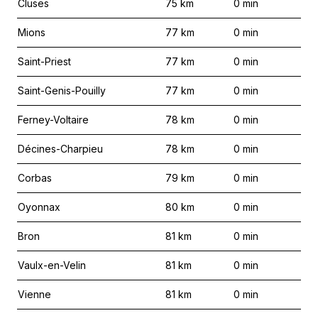
Cluses
75
km
0
min
Mions
77
km
0
min
Saint-Priest
77
km
0
min
Saint-Genis-Pouilly
77
km
0
min
Ferney-Voltaire
78
km
0
min
Décines-Charpieu
78
km
0
min
Corbas
79
km
0
min
Oyonnax
80
km
0
min
Bron
81
km
0
min
Vaulx-en-Velin
81
km
0
min
Vienne
81
km
0
min