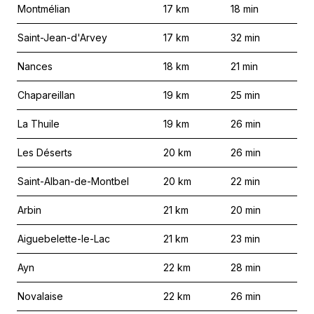
Montmélian
17
km
18
min
Saint-Jean-d'Arvey
17
km
32
min
Nances
18
km
21
min
Chapareillan
19
km
25
min
La Thuile
19
km
26
min
Les Déserts
20
km
26
min
Saint-Alban-de-Montbel
20
km
22
min
Arbin
21
km
20
min
Aiguebelette-le-Lac
21
km
23
min
Ayn
22
km
28
min
Novalaise
22
km
26
min