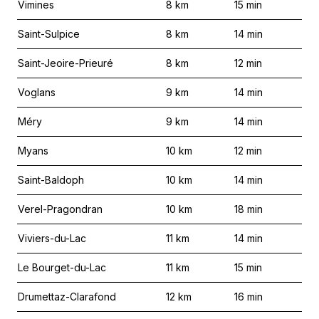
Vimines
8
km
15
min
Saint-Sulpice
8
km
14
min
Saint-Jeoire-Prieuré
8
km
12
min
Voglans
9
km
14
min
Méry
9
km
14
min
Myans
10
km
12
min
Saint-Baldoph
10
km
14
min
Verel-Pragondran
10
km
18
min
Viviers-du-Lac
11
km
14
min
Le Bourget-du-Lac
11
km
15
min
Drumettaz-Clarafond
12
km
16
min