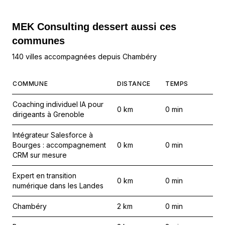
MEK Consulting
dessert aussi ces
communes
140 villes accompagnées depuis Chambéry
COMMUNE
DISTANCE
TEMPS
Coaching individuel IA pour
0
km
0
min
dirigeants à Grenoble
Intégrateur Salesforce à
Bourges : accompagnement
0
km
0
min
CRM sur mesure
Expert en transition
0
km
0
min
numérique dans les Landes
Chambéry
2
km
0
min