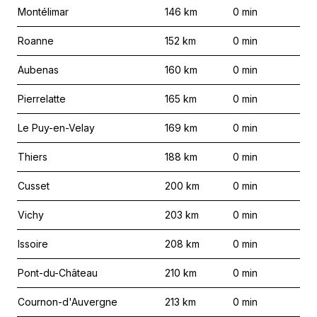
Montélimar
146
km
0
min
Roanne
152
km
0
min
Aubenas
160
km
0
min
Pierrelatte
165
km
0
min
Le Puy-en-Velay
169
km
0
min
Thiers
188
km
0
min
Cusset
200
km
0
min
Vichy
203
km
0
min
Issoire
208
km
0
min
Pont-du-Château
210
km
0
min
Cournon-d'Auvergne
213
km
0
min