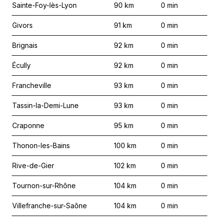
Sainte-Foy-lès-Lyon
90
km
0
min
Givors
91
km
0
min
Brignais
92
km
0
min
Écully
92
km
0
min
Francheville
93
km
0
min
Tassin-la-Demi-Lune
93
km
0
min
Craponne
95
km
0
min
Thonon-les-Bains
100
km
0
min
Rive-de-Gier
102
km
0
min
Tournon-sur-Rhône
104
km
0
min
Villefranche-sur-Saône
104
km
0
min