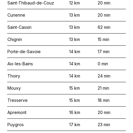
Saint-Thibaud-de-Couz
12
km
20
min
Curienne
13
km
20
min
Saint-Cassin
13
km
62
min
Chignin
13
km
15
min
Porte-de-Savoie
14
km
17
min
Aix-les-Bains
14
km
0
min
Thoiry
14
km
24
min
Mouxy
15
km
21
min
Tresserve
15
km
18
min
Apremont
16
km
20
min
Puygros
17
km
23
min