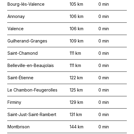
Bourg-lès-Valence
105
km
0
min
Annonay
106
km
0
min
Valence
106
km
0
min
Guilherand-Granges
109
km
0
min
Saint-Chamond
111
km
0
min
Belleville-en-Beaujolais
111
km
0
min
Saint-Étienne
122
km
0
min
Le Chambon-Feugerolles
125
km
0
min
Firminy
129
km
0
min
Saint-Just-Saint-Rambert
131
km
0
min
Montbrison
144
km
0
min