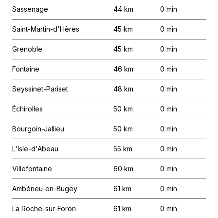
Sassenage
44
km
0
min
Saint-Martin-d'Hères
45
km
0
min
Grenoble
45
km
0
min
Fontaine
46
km
0
min
Seyssinet-Pariset
48
km
0
min
Échirolles
50
km
0
min
Bourgoin-Jallieu
50
km
0
min
L'Isle-d'Abeau
55
km
0
min
Villefontaine
60
km
0
min
Ambérieu-en-Bugey
61
km
0
min
La Roche-sur-Foron
61
km
0
min