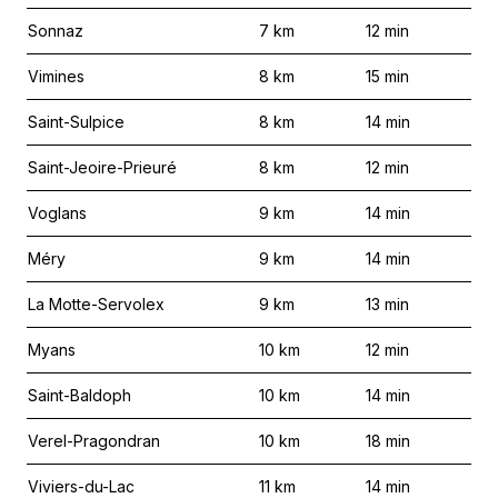
Sonnaz
7
km
12
min
Vimines
8
km
15
min
Saint-Sulpice
8
km
14
min
Saint-Jeoire-Prieuré
8
km
12
min
Voglans
9
km
14
min
Méry
9
km
14
min
La Motte-Servolex
9
km
13
min
Myans
10
km
12
min
Saint-Baldoph
10
km
14
min
Verel-Pragondran
10
km
18
min
Viviers-du-Lac
11
km
14
min