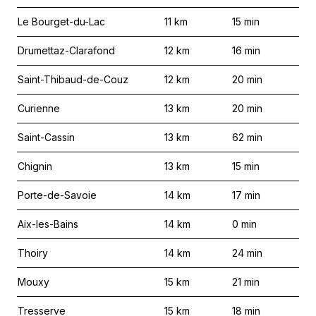
Le Bourget-du-Lac
11
km
15
min
Drumettaz-Clarafond
12
km
16
min
Saint-Thibaud-de-Couz
12
km
20
min
Curienne
13
km
20
min
Saint-Cassin
13
km
62
min
Chignin
13
km
15
min
Porte-de-Savoie
14
km
17
min
Aix-les-Bains
14
km
0
min
Thoiry
14
km
24
min
Mouxy
15
km
21
min
Tresserve
15
km
18
min