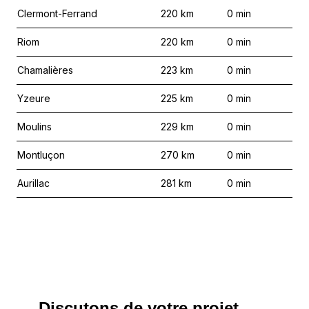
Clermont-Ferrand
220
km
0
min
Riom
220
km
0
min
Chamalières
223
km
0
min
Yzeure
225
km
0
min
Moulins
229
km
0
min
Montluçon
270
km
0
min
Aurillac
281
km
0
min
Discutons de votre projet