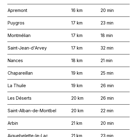
Apremont
16
km
20
min
Puygros
17
km
23
min
Montmélian
17
km
18
min
Saint-Jean-d'Arvey
17
km
32
min
Nances
18
km
21
min
Chapareillan
19
km
25
min
La Thuile
19
km
26
min
Les Déserts
20
km
26
min
Saint-Alban-de-Montbel
20
km
22
min
Arbin
21
km
20
min
Aiguebelette-le-Lac
21
km
23
min