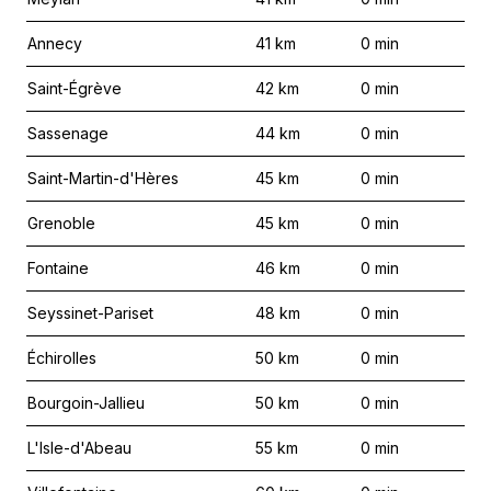
Annecy
41
km
0
min
Saint-Égrève
42
km
0
min
Sassenage
44
km
0
min
Saint-Martin-d'Hères
45
km
0
min
Grenoble
45
km
0
min
Fontaine
46
km
0
min
Seyssinet-Pariset
48
km
0
min
Échirolles
50
km
0
min
Bourgoin-Jallieu
50
km
0
min
L'Isle-d'Abeau
55
km
0
min