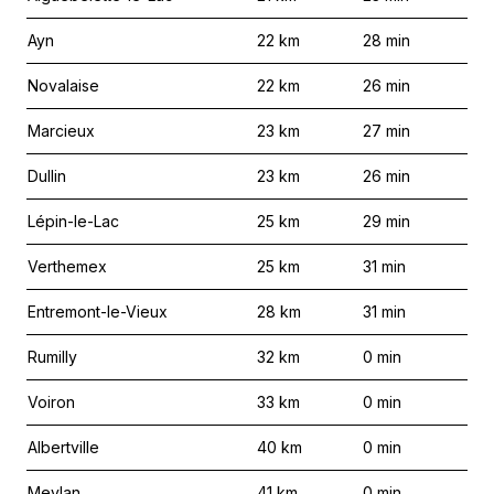
Ayn
22
km
28
min
Novalaise
22
km
26
min
Marcieux
23
km
27
min
Dullin
23
km
26
min
Lépin-le-Lac
25
km
29
min
Verthemex
25
km
31
min
Entremont-le-Vieux
28
km
31
min
Rumilly
32
km
0
min
Voiron
33
km
0
min
Albertville
40
km
0
min
Meylan
41
km
0
min