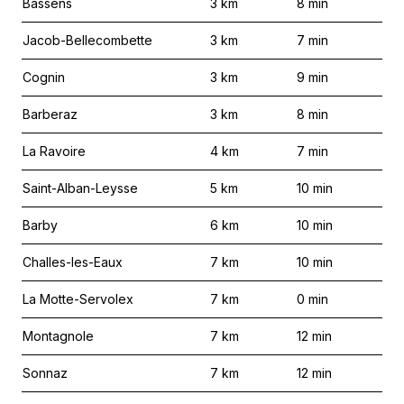
Bassens
3
km
8
min
Jacob-Bellecombette
3
km
7
min
Cognin
3
km
9
min
Barberaz
3
km
8
min
La Ravoire
4
km
7
min
Saint-Alban-Leysse
5
km
10
min
Barby
6
km
10
min
Challes-les-Eaux
7
km
10
min
La Motte-Servolex
7
km
0
min
Montagnole
7
km
12
min
Sonnaz
7
km
12
min