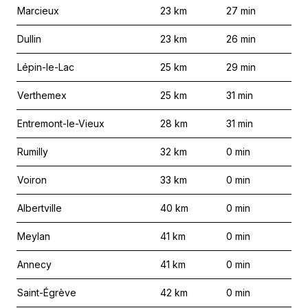
Marcieux
23
km
27
min
Dullin
23
km
26
min
Lépin-le-Lac
25
km
29
min
Verthemex
25
km
31
min
Entremont-le-Vieux
28
km
31
min
Rumilly
32
km
0
min
Voiron
33
km
0
min
Albertville
40
km
0
min
Meylan
41
km
0
min
Annecy
41
km
0
min
Saint-Égrève
42
km
0
min