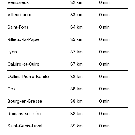
Vénissieux
82
km
0
min
Villeurbanne
83
km
0
min
Saint-Fons
84
km
0
min
Rillieux-la-Pape
85
km
0
min
Lyon
87
km
0
min
Caluire-et-Cuire
87
km
0
min
Oullins-Pierre-Bénite
88
km
0
min
Gex
88
km
0
min
Bourg-en-Bresse
88
km
0
min
Romans-sur-Isère
88
km
0
min
Saint-Genis-Laval
89
km
0
min