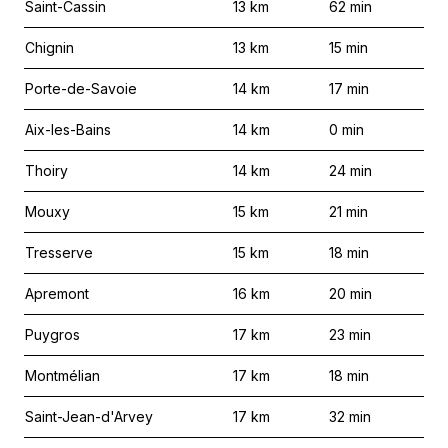
Saint-Cassin
13
km
62
min
Chignin
13
km
15
min
Porte-de-Savoie
14
km
17
min
Aix-les-Bains
14
km
0
min
Thoiry
14
km
24
min
Mouxy
15
km
21
min
Tresserve
15
km
18
min
Apremont
16
km
20
min
Puygros
17
km
23
min
Montmélian
17
km
18
min
Saint-Jean-d'Arvey
17
km
32
min