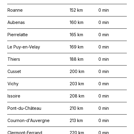
Roanne
152
km
0
min
Aubenas
160
km
0
min
Pierrelatte
165
km
0
min
Le Puy-en-Velay
169
km
0
min
Thiers
188
km
0
min
Cusset
200
km
0
min
Vichy
203
km
0
min
Issoire
208
km
0
min
Pont-du-Château
210
km
0
min
Cournon-d'Auvergne
213
km
0
min
Clermont-Ferrand
220
km
0
min