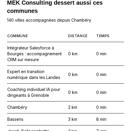
MEK Consulting
dessert aussi ces
communes
140 villes accompagnées depuis Chambéry
COMMUNE
DISTANCE
TEMPS
Intégrateur Salesforce à
Bourges : accompagnement
0
km
0
min
CRM sur mesure
Expert en transition
0
km
0
min
numérique dans les Landes
Coaching individuel IA pour
0
km
0
min
dirigeants à Grenoble
Chambéry
2
km
0
min
Bassens
3
km
8
min