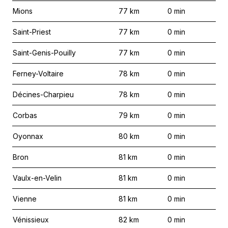
Mions
77
km
0
min
Saint-Priest
77
km
0
min
Saint-Genis-Pouilly
77
km
0
min
Ferney-Voltaire
78
km
0
min
Décines-Charpieu
78
km
0
min
Corbas
79
km
0
min
Oyonnax
80
km
0
min
Bron
81
km
0
min
Vaulx-en-Velin
81
km
0
min
Vienne
81
km
0
min
Vénissieux
82
km
0
min