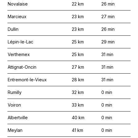
Novalaise
22
km
26
min
Marcieux
23
km
27
min
Dullin
23
km
26
min
Lépin-le-Lac
25
km
29
min
Verthemex
25
km
31
min
Attignat-Oncin
27
km
31
min
Entremont-le-Vieux
28
km
31
min
Rumilly
32
km
0
min
Voiron
33
km
0
min
Albertville
40
km
0
min
Meylan
41
km
0
min