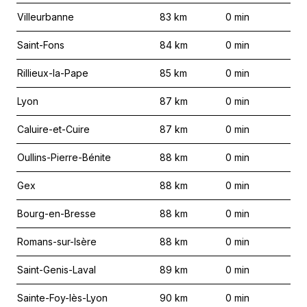
Villeurbanne
83
km
0
min
Saint-Fons
84
km
0
min
Rillieux-la-Pape
85
km
0
min
Lyon
87
km
0
min
Caluire-et-Cuire
87
km
0
min
Oullins-Pierre-Bénite
88
km
0
min
Gex
88
km
0
min
Bourg-en-Bresse
88
km
0
min
Romans-sur-Isère
88
km
0
min
Saint-Genis-Laval
89
km
0
min
Sainte-Foy-lès-Lyon
90
km
0
min