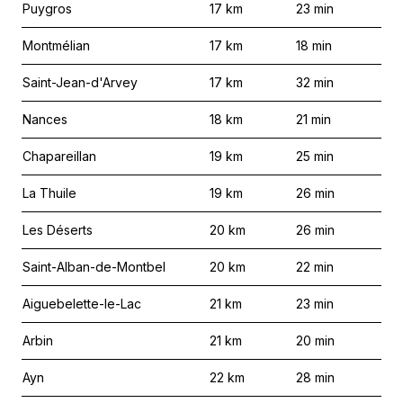
Puygros
17
km
23
min
Montmélian
17
km
18
min
Saint-Jean-d'Arvey
17
km
32
min
Nances
18
km
21
min
Chapareillan
19
km
25
min
La Thuile
19
km
26
min
Les Déserts
20
km
26
min
Saint-Alban-de-Montbel
20
km
22
min
Aiguebelette-le-Lac
21
km
23
min
Arbin
21
km
20
min
Ayn
22
km
28
min