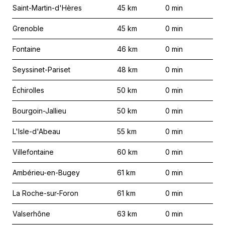
Saint-Martin-d'Hères
45
km
0
min
Grenoble
45
km
0
min
Fontaine
46
km
0
min
Seyssinet-Pariset
48
km
0
min
Échirolles
50
km
0
min
Bourgoin-Jallieu
50
km
0
min
L'Isle-d'Abeau
55
km
0
min
Villefontaine
60
km
0
min
Ambérieu-en-Bugey
61
km
0
min
La Roche-sur-Foron
61
km
0
min
Valserhône
63
km
0
min