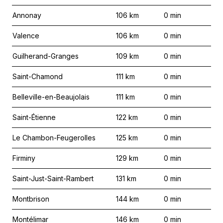
Annonay
106
km
0
min
Valence
106
km
0
min
Guilherand-Granges
109
km
0
min
Saint-Chamond
111
km
0
min
Belleville-en-Beaujolais
111
km
0
min
Saint-Étienne
122
km
0
min
Le Chambon-Feugerolles
125
km
0
min
Firminy
129
km
0
min
Saint-Just-Saint-Rambert
131
km
0
min
Montbrison
144
km
0
min
Montélimar
146
km
0
min