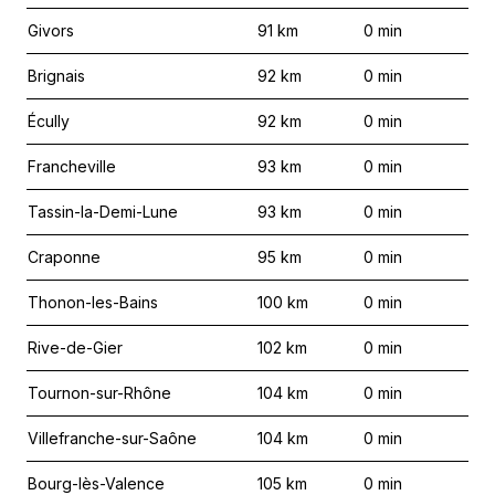
Givors
91
km
0
min
Brignais
92
km
0
min
Écully
92
km
0
min
Francheville
93
km
0
min
Tassin-la-Demi-Lune
93
km
0
min
Craponne
95
km
0
min
Thonon-les-Bains
100
km
0
min
Rive-de-Gier
102
km
0
min
Tournon-sur-Rhône
104
km
0
min
Villefranche-sur-Saône
104
km
0
min
Bourg-lès-Valence
105
km
0
min