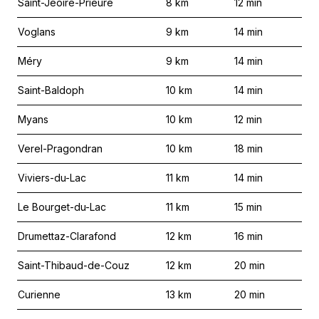
Saint-Jeoire-Prieuré
8
km
12
min
Voglans
9
km
14
min
Méry
9
km
14
min
Saint-Baldoph
10
km
14
min
Myans
10
km
12
min
Verel-Pragondran
10
km
18
min
Viviers-du-Lac
11
km
14
min
Le Bourget-du-Lac
11
km
15
min
Drumettaz-Clarafond
12
km
16
min
Saint-Thibaud-de-Couz
12
km
20
min
Curienne
13
km
20
min