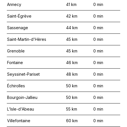
Annecy
41
km
0
min
Saint-Égrève
42
km
0
min
Sassenage
44
km
0
min
Saint-Martin-d'Hères
45
km
0
min
Grenoble
45
km
0
min
Fontaine
46
km
0
min
Seyssinet-Pariset
48
km
0
min
Échirolles
50
km
0
min
Bourgoin-Jallieu
50
km
0
min
L'Isle-d'Abeau
55
km
0
min
Villefontaine
60
km
0
min