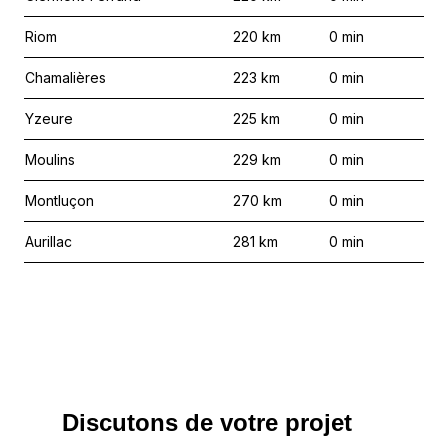
Riom
220
km
0
min
Chamalières
223
km
0
min
Yzeure
225
km
0
min
Moulins
229
km
0
min
Montluçon
270
km
0
min
Aurillac
281
km
0
min
Discutons de votre projet