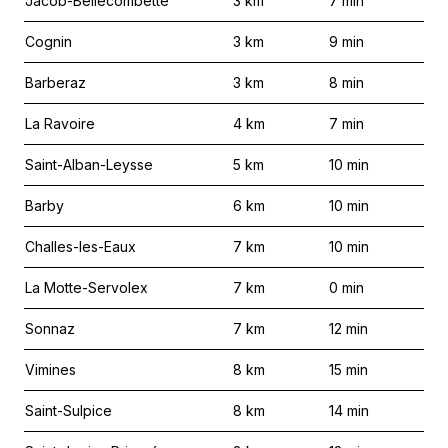
Jacob-Bellecombette
3
km
7
min
Cognin
3
km
9
min
Barberaz
3
km
8
min
La Ravoire
4
km
7
min
Saint-Alban-Leysse
5
km
10
min
Barby
6
km
10
min
Challes-les-Eaux
7
km
10
min
La Motte-Servolex
7
km
0
min
Sonnaz
7
km
12
min
Vimines
8
km
15
min
Saint-Sulpice
8
km
14
min