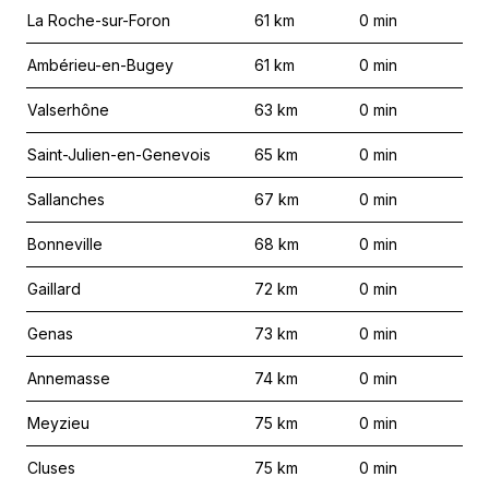
La Roche-sur-Foron
61
km
0
min
Ambérieu-en-Bugey
61
km
0
min
Valserhône
63
km
0
min
Saint-Julien-en-Genevois
65
km
0
min
Sallanches
67
km
0
min
Bonneville
68
km
0
min
Gaillard
72
km
0
min
Genas
73
km
0
min
Annemasse
74
km
0
min
Meyzieu
75
km
0
min
Cluses
75
km
0
min