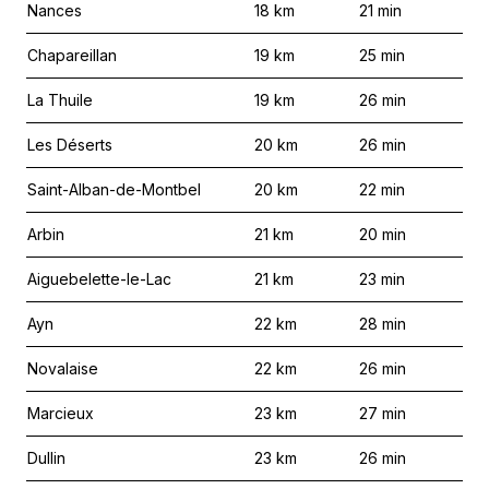
Nances
18
km
21
min
Chapareillan
19
km
25
min
La Thuile
19
km
26
min
Les Déserts
20
km
26
min
Saint-Alban-de-Montbel
20
km
22
min
Arbin
21
km
20
min
Aiguebelette-le-Lac
21
km
23
min
Ayn
22
km
28
min
Novalaise
22
km
26
min
Marcieux
23
km
27
min
Dullin
23
km
26
min