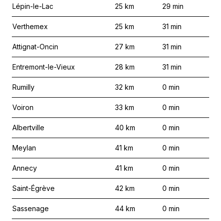
Lépin-le-Lac
25
km
29
min
Verthemex
25
km
31
min
Attignat-Oncin
27
km
31
min
Entremont-le-Vieux
28
km
31
min
Rumilly
32
km
0
min
Voiron
33
km
0
min
Albertville
40
km
0
min
Meylan
41
km
0
min
Annecy
41
km
0
min
Saint-Égrève
42
km
0
min
Sassenage
44
km
0
min