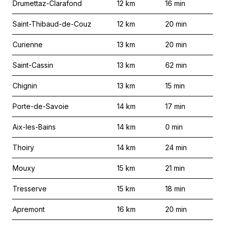
Drumettaz-Clarafond
12
km
16
min
Saint-Thibaud-de-Couz
12
km
20
min
Curienne
13
km
20
min
Saint-Cassin
13
km
62
min
Chignin
13
km
15
min
Porte-de-Savoie
14
km
17
min
Aix-les-Bains
14
km
0
min
Thoiry
14
km
24
min
Mouxy
15
km
21
min
Tresserve
15
km
18
min
Apremont
16
km
20
min