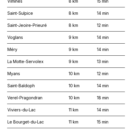
Vimines
8
km
15
min
Saint-Sulpice
8
km
14
min
Saint-Jeoire-Prieuré
8
km
12
min
Voglans
9
km
14
min
Méry
9
km
14
min
La Motte-Servolex
9
km
13
min
Myans
10
km
12
min
Saint-Baldoph
10
km
14
min
Verel-Pragondran
10
km
18
min
Viviers-du-Lac
11
km
14
min
Le Bourget-du-Lac
11
km
15
min