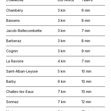
COMMUNE
DISTANCE
TEMPS
Chambéry
3
km
6
min
Bassens
3
km
8
min
Jacob-Bellecombette
3
km
7
min
Barberaz
3
km
8
min
Cognin
3
km
9
min
La Ravoire
4
km
7
min
Saint-Alban-Leysse
5
km
10
min
Barby
6
km
10
min
Challes-les-Eaux
7
km
10
min
Sonnaz
7
km
12
min