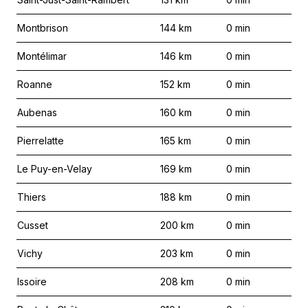
Montbrison
144
km
0
min
Montélimar
146
km
0
min
Roanne
152
km
0
min
Aubenas
160
km
0
min
Pierrelatte
165
km
0
min
Le Puy-en-Velay
169
km
0
min
Thiers
188
km
0
min
Cusset
200
km
0
min
Vichy
203
km
0
min
Issoire
208
km
0
min