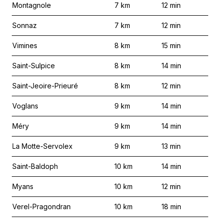
Montagnole
7
km
12
min
Sonnaz
7
km
12
min
Vimines
8
km
15
min
Saint-Sulpice
8
km
14
min
Saint-Jeoire-Prieuré
8
km
12
min
Voglans
9
km
14
min
Méry
9
km
14
min
La Motte-Servolex
9
km
13
min
Saint-Baldoph
10
km
14
min
Myans
10
km
12
min
Verel-Pragondran
10
km
18
min