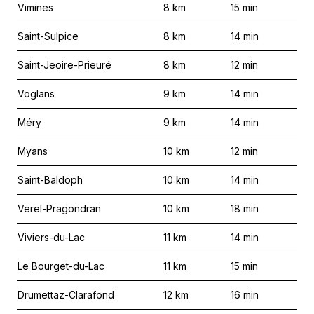
Vimines
8
km
15
min
Saint-Sulpice
8
km
14
min
Saint-Jeoire-Prieuré
8
km
12
min
Voglans
9
km
14
min
Méry
9
km
14
min
Myans
10
km
12
min
Saint-Baldoph
10
km
14
min
Verel-Pragondran
10
km
18
min
Viviers-du-Lac
11
km
14
min
Le Bourget-du-Lac
11
km
15
min
Drumettaz-Clarafond
12
km
16
min