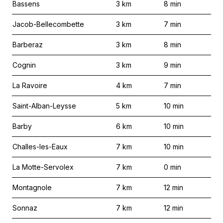
Bassens
3
km
8
min
Jacob-Bellecombette
3
km
7
min
Barberaz
3
km
8
min
Cognin
3
km
9
min
La Ravoire
4
km
7
min
Saint-Alban-Leysse
5
km
10
min
Barby
6
km
10
min
Challes-les-Eaux
7
km
10
min
La Motte-Servolex
7
km
0
min
Montagnole
7
km
12
min
Sonnaz
7
km
12
min