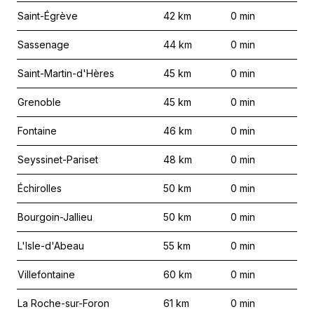
Saint-Égrève
42
km
0
min
Sassenage
44
km
0
min
Saint-Martin-d'Hères
45
km
0
min
Grenoble
45
km
0
min
Fontaine
46
km
0
min
Seyssinet-Pariset
48
km
0
min
Échirolles
50
km
0
min
Bourgoin-Jallieu
50
km
0
min
L'Isle-d'Abeau
55
km
0
min
Villefontaine
60
km
0
min
La Roche-sur-Foron
61
km
0
min