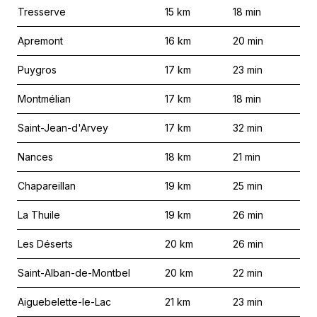
Tresserve
15
km
18
min
Apremont
16
km
20
min
Puygros
17
km
23
min
Montmélian
17
km
18
min
Saint-Jean-d'Arvey
17
km
32
min
Nances
18
km
21
min
Chapareillan
19
km
25
min
La Thuile
19
km
26
min
Les Déserts
20
km
26
min
Saint-Alban-de-Montbel
20
km
22
min
Aiguebelette-le-Lac
21
km
23
min