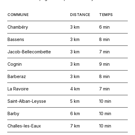
COMMUNE
DISTANCE
TEMPS
Chambéry
3
km
6
min
Bassens
3
km
8
min
Jacob-Bellecombette
3
km
7
min
Cognin
3
km
9
min
Barberaz
3
km
8
min
La Ravoire
4
km
7
min
Saint-Alban-Leysse
5
km
10
min
Barby
6
km
10
min
Challes-les-Eaux
7
km
10
min