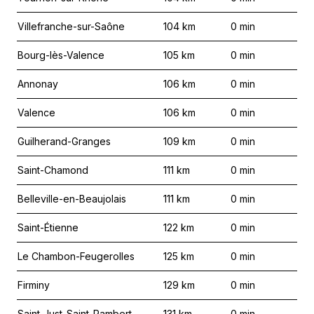
Villefranche-sur-Saône
104
km
0
min
Bourg-lès-Valence
105
km
0
min
Annonay
106
km
0
min
Valence
106
km
0
min
Guilherand-Granges
109
km
0
min
Saint-Chamond
111
km
0
min
Belleville-en-Beaujolais
111
km
0
min
Saint-Étienne
122
km
0
min
Le Chambon-Feugerolles
125
km
0
min
Firminy
129
km
0
min
Saint-Just-Saint-Rambert
131
km
0
min