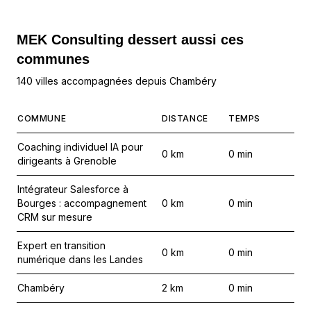
MEK Consulting
dessert aussi ces
communes
140 villes accompagnées depuis Chambéry
COMMUNE
DISTANCE
TEMPS
Coaching individuel IA pour
0
km
0
min
dirigeants à Grenoble
Intégrateur Salesforce à
Bourges : accompagnement
0
km
0
min
CRM sur mesure
Expert en transition
0
km
0
min
numérique dans les Landes
Chambéry
2
km
0
min