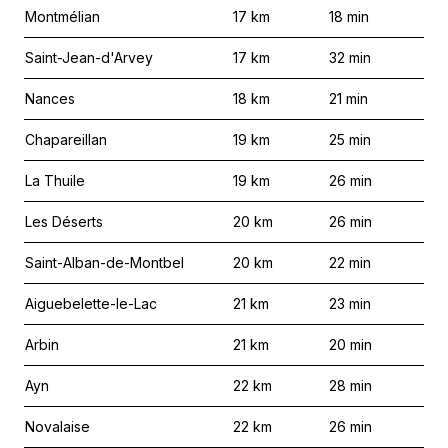
Montmélian
17
km
18
min
Saint-Jean-d'Arvey
17
km
32
min
Nances
18
km
21
min
Chapareillan
19
km
25
min
La Thuile
19
km
26
min
Les Déserts
20
km
26
min
Saint-Alban-de-Montbel
20
km
22
min
Aiguebelette-le-Lac
21
km
23
min
Arbin
21
km
20
min
Ayn
22
km
28
min
Novalaise
22
km
26
min