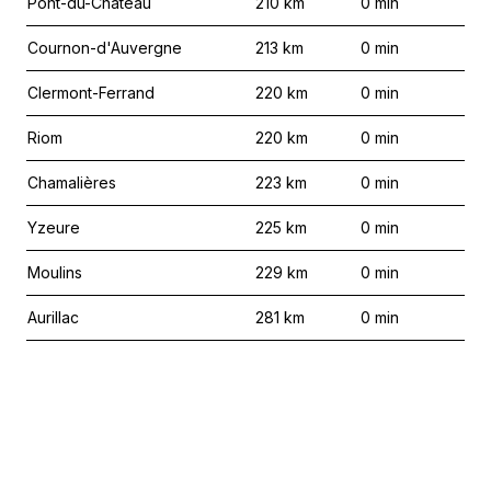
Pont-du-Château
210
km
0
min
Cournon-d'Auvergne
213
km
0
min
Clermont-Ferrand
220
km
0
min
Riom
220
km
0
min
Chamalières
223
km
0
min
Yzeure
225
km
0
min
Moulins
229
km
0
min
Aurillac
281
km
0
min