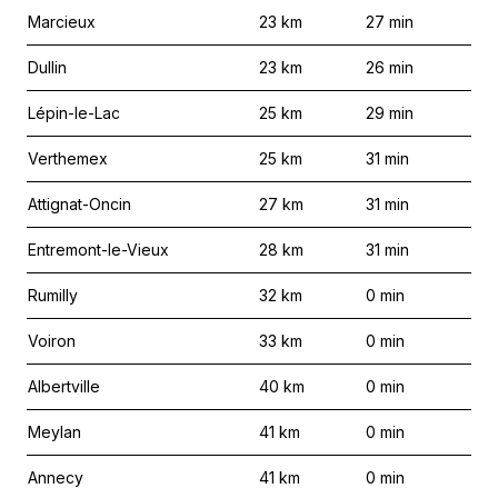
Marcieux
23
km
27
min
Dullin
23
km
26
min
Lépin-le-Lac
25
km
29
min
Verthemex
25
km
31
min
Attignat-Oncin
27
km
31
min
Entremont-le-Vieux
28
km
31
min
Rumilly
32
km
0
min
Voiron
33
km
0
min
Albertville
40
km
0
min
Meylan
41
km
0
min
Annecy
41
km
0
min