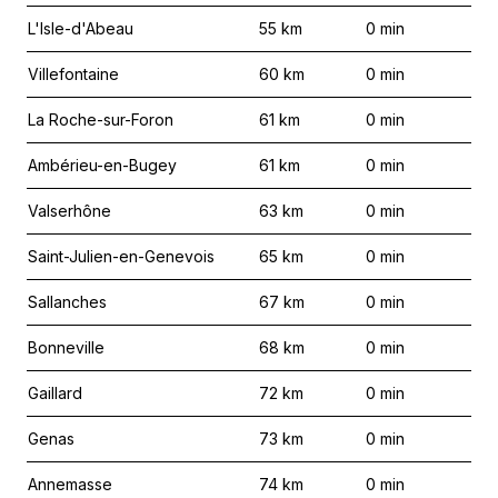
L'Isle-d'Abeau
55
km
0
min
Villefontaine
60
km
0
min
La Roche-sur-Foron
61
km
0
min
Ambérieu-en-Bugey
61
km
0
min
Valserhône
63
km
0
min
Saint-Julien-en-Genevois
65
km
0
min
Sallanches
67
km
0
min
Bonneville
68
km
0
min
Gaillard
72
km
0
min
Genas
73
km
0
min
Annemasse
74
km
0
min