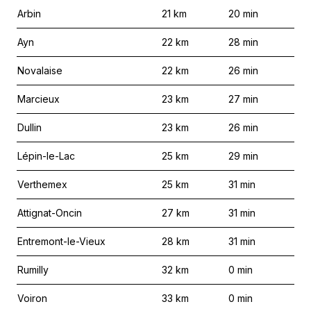
Arbin
21
km
20
min
Ayn
22
km
28
min
Novalaise
22
km
26
min
Marcieux
23
km
27
min
Dullin
23
km
26
min
Lépin-le-Lac
25
km
29
min
Verthemex
25
km
31
min
Attignat-Oncin
27
km
31
min
Entremont-le-Vieux
28
km
31
min
Rumilly
32
km
0
min
Voiron
33
km
0
min