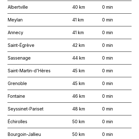
Albertville
40
km
0
min
Meylan
41
km
0
min
Annecy
41
km
0
min
Saint-Égrève
42
km
0
min
Sassenage
44
km
0
min
Saint-Martin-d'Hères
45
km
0
min
Grenoble
45
km
0
min
Fontaine
46
km
0
min
Seyssinet-Pariset
48
km
0
min
Échirolles
50
km
0
min
Bourgoin-Jallieu
50
km
0
min