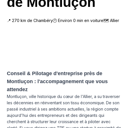
de Montluçon
📍
270
km de
Chambéry
🕐 Environ
0
min en voiture
🗺
Allier
Conseil & Pilotage d'entreprise près de
Montluçon : l'accompagnement que vous
attendez
Montluçon, ville historique du cœur de l'Allier, a su traverser
les décennies en réinventant son tissu économique. De son
passé industriel à ses ambitions actuelles, la région compte
aujourd'hui des entrepreneurs et des dirigeants qui
cherchent à structurer leur croissance et à piloter avec
clarté. Si vous dirigez une TPE ou une startup à proximité de