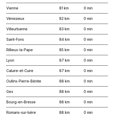
Vienne
81
km
0
min
Vénissieux
82
km
0
min
Villeurbanne
83
km
0
min
Saint-Fons
84
km
0
min
Rillieux-la-Pape
85
km
0
min
Lyon
87
km
0
min
Caluire-et-Cuire
87
km
0
min
Oullins-Pierre-Bénite
88
km
0
min
Gex
88
km
0
min
Bourg-en-Bresse
88
km
0
min
Romans-sur-Isère
88
km
0
min