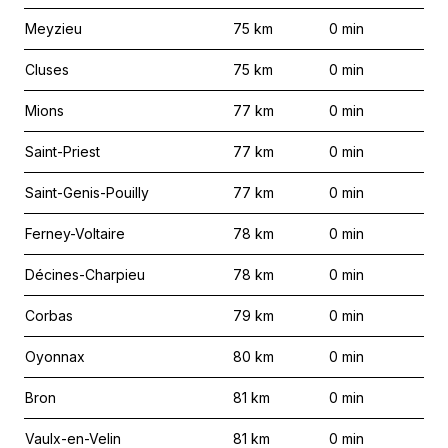
Meyzieu
75
km
0
min
Cluses
75
km
0
min
Mions
77
km
0
min
Saint-Priest
77
km
0
min
Saint-Genis-Pouilly
77
km
0
min
Ferney-Voltaire
78
km
0
min
Décines-Charpieu
78
km
0
min
Corbas
79
km
0
min
Oyonnax
80
km
0
min
Bron
81
km
0
min
Vaulx-en-Velin
81
km
0
min