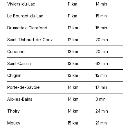
Viviers-du-Lac
11
km
14
min
Le Bourget-du-Lac
11
km
15
min
Drumettaz-Clarafond
12
km
16
min
Saint-Thibaud-de-Couz
12
km
20
min
Curienne
13
km
20
min
Saint-Cassin
13
km
62
min
Chignin
13
km
15
min
Porte-de-Savoie
14
km
17
min
Aix-les-Bains
14
km
0
min
Thoiry
14
km
24
min
Mouxy
15
km
21
min