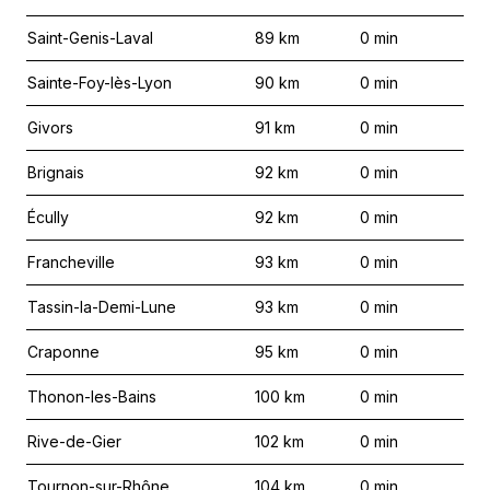
Saint-Genis-Laval
89
km
0
min
Sainte-Foy-lès-Lyon
90
km
0
min
Givors
91
km
0
min
Brignais
92
km
0
min
Écully
92
km
0
min
Francheville
93
km
0
min
Tassin-la-Demi-Lune
93
km
0
min
Craponne
95
km
0
min
Thonon-les-Bains
100
km
0
min
Rive-de-Gier
102
km
0
min
Tournon-sur-Rhône
104
km
0
min