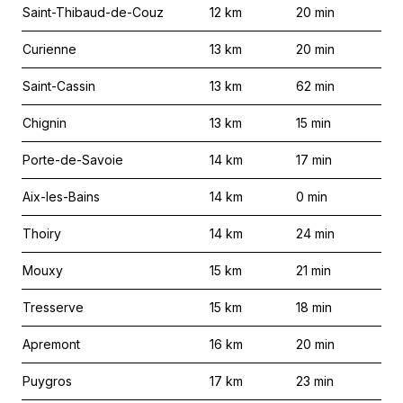
Saint-Thibaud-de-Couz
12
km
20
min
Curienne
13
km
20
min
Saint-Cassin
13
km
62
min
Chignin
13
km
15
min
Porte-de-Savoie
14
km
17
min
Aix-les-Bains
14
km
0
min
Thoiry
14
km
24
min
Mouxy
15
km
21
min
Tresserve
15
km
18
min
Apremont
16
km
20
min
Puygros
17
km
23
min