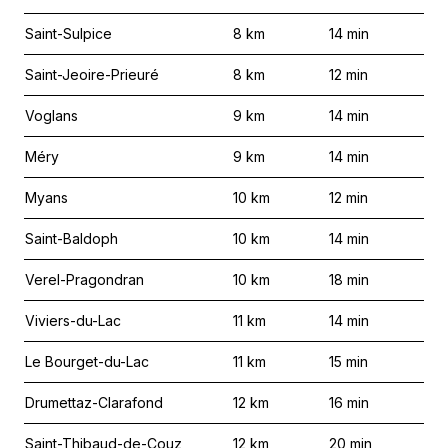
Saint-Sulpice
8
km
14
min
Saint-Jeoire-Prieuré
8
km
12
min
Voglans
9
km
14
min
Méry
9
km
14
min
Myans
10
km
12
min
Saint-Baldoph
10
km
14
min
Verel-Pragondran
10
km
18
min
Viviers-du-Lac
11
km
14
min
Le Bourget-du-Lac
11
km
15
min
Drumettaz-Clarafond
12
km
16
min
Saint-Thibaud-de-Couz
12
km
20
min