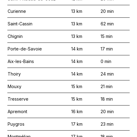
Curienne
13
km
20
min
Saint-Cassin
13
km
62
min
Chignin
13
km
15
min
Porte-de-Savoie
14
km
17
min
Aix-les-Bains
14
km
0
min
Thoiry
14
km
24
min
Mouxy
15
km
21
min
Tresserve
15
km
18
min
Apremont
16
km
20
min
Puygros
17
km
23
min
Montmélian
17
km
18
min