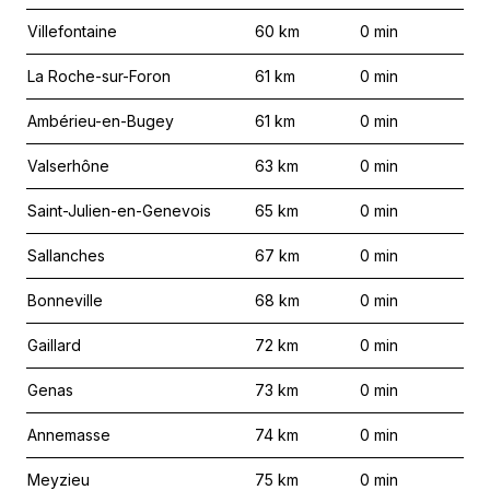
Villefontaine
60
km
0
min
La Roche-sur-Foron
61
km
0
min
Ambérieu-en-Bugey
61
km
0
min
Valserhône
63
km
0
min
Saint-Julien-en-Genevois
65
km
0
min
Sallanches
67
km
0
min
Bonneville
68
km
0
min
Gaillard
72
km
0
min
Genas
73
km
0
min
Annemasse
74
km
0
min
Meyzieu
75
km
0
min