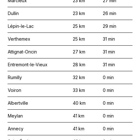
Marcieux
23
km
27
min
Dullin
23
km
26
min
Lépin-le-Lac
25
km
29
min
Verthemex
25
km
31
min
Attignat-Oncin
27
km
31
min
Entremont-le-Vieux
28
km
31
min
Rumilly
32
km
0
min
Voiron
33
km
0
min
Albertville
40
km
0
min
Meylan
41
km
0
min
Annecy
41
km
0
min