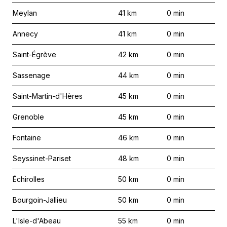
Meylan
41
km
0
min
Annecy
41
km
0
min
Saint-Égrève
42
km
0
min
Sassenage
44
km
0
min
Saint-Martin-d'Hères
45
km
0
min
Grenoble
45
km
0
min
Fontaine
46
km
0
min
Seyssinet-Pariset
48
km
0
min
Échirolles
50
km
0
min
Bourgoin-Jallieu
50
km
0
min
L'Isle-d'Abeau
55
km
0
min