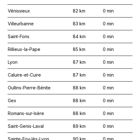
Vénissieux
82
km
0
min
Villeurbanne
83
km
0
min
Saint-Fons
84
km
0
min
Rillieux-la-Pape
85
km
0
min
Lyon
87
km
0
min
Caluire-et-Cuire
87
km
0
min
Oullins-Pierre-Bénite
88
km
0
min
Gex
88
km
0
min
Romans-sur-Isère
88
km
0
min
Saint-Genis-Laval
89
km
0
min
Sainte-Foy-lès-Lyon
90
km
0
min