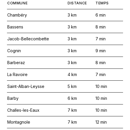
COMMUNE
DISTANCE
TEMPS
Chambéry
3
km
6
min
Bassens
3
km
8
min
Jacob-Bellecombette
3
km
7
min
Cognin
3
km
9
min
Barberaz
3
km
8
min
La Ravoire
4
km
7
min
Saint-Alban-Leysse
5
km
10
min
Barby
6
km
10
min
Challes-les-Eaux
7
km
10
min
Montagnole
7
km
12
min