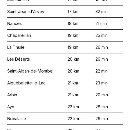
Saint-Jean-d'Arvey
17
km
32
min
Nances
18
km
21
min
Chapareillan
19
km
25
min
La Thuile
19
km
26
min
Les Déserts
20
km
26
min
Saint-Alban-de-Montbel
20
km
22
min
Aiguebelette-le-Lac
21
km
23
min
Arbin
21
km
20
min
Ayn
22
km
28
min
Novalaise
22
km
26
min