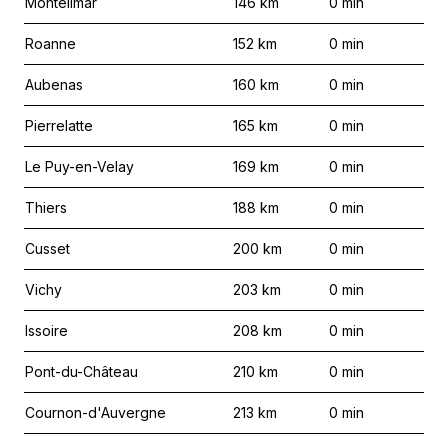
Montélimar
146
km
0
min
Roanne
152
km
0
min
Aubenas
160
km
0
min
Pierrelatte
165
km
0
min
Le Puy-en-Velay
169
km
0
min
Thiers
188
km
0
min
Cusset
200
km
0
min
Vichy
203
km
0
min
Issoire
208
km
0
min
Pont-du-Château
210
km
0
min
Cournon-d'Auvergne
213
km
0
min