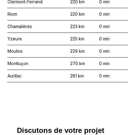
Clermont-Ferrand
220
km
0
min
Riom
220
km
0
min
Chamalières
223
km
0
min
Yzeure
225
km
0
min
Moulins
229
km
0
min
Montluçon
270
km
0
min
Aurillac
281
km
0
min
Discutons de votre projet