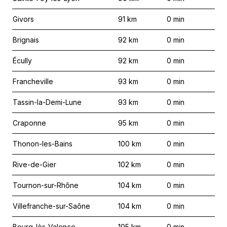
Givors
91
km
0
min
Brignais
92
km
0
min
Écully
92
km
0
min
Francheville
93
km
0
min
Tassin-la-Demi-Lune
93
km
0
min
Craponne
95
km
0
min
Thonon-les-Bains
100
km
0
min
Rive-de-Gier
102
km
0
min
Tournon-sur-Rhône
104
km
0
min
Villefranche-sur-Saône
104
km
0
min
Bourg-lès-Valence
105
km
0
min