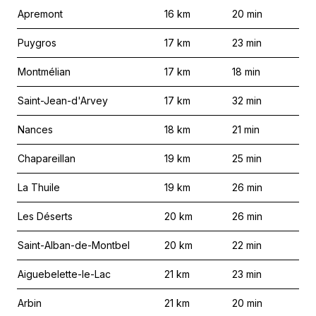
Apremont
16
km
20
min
Puygros
17
km
23
min
Montmélian
17
km
18
min
Saint-Jean-d'Arvey
17
km
32
min
Nances
18
km
21
min
Chapareillan
19
km
25
min
La Thuile
19
km
26
min
Les Déserts
20
km
26
min
Saint-Alban-de-Montbel
20
km
22
min
Aiguebelette-le-Lac
21
km
23
min
Arbin
21
km
20
min