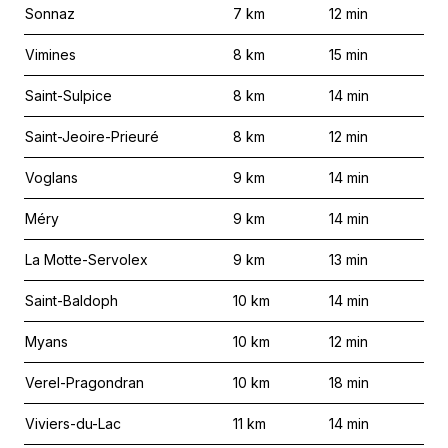
Sonnaz
7
km
12
min
Vimines
8
km
15
min
Saint-Sulpice
8
km
14
min
Saint-Jeoire-Prieuré
8
km
12
min
Voglans
9
km
14
min
Méry
9
km
14
min
La Motte-Servolex
9
km
13
min
Saint-Baldoph
10
km
14
min
Myans
10
km
12
min
Verel-Pragondran
10
km
18
min
Viviers-du-Lac
11
km
14
min