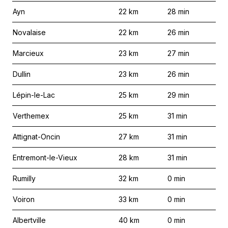
Ayn
22
km
28
min
Novalaise
22
km
26
min
Marcieux
23
km
27
min
Dullin
23
km
26
min
Lépin-le-Lac
25
km
29
min
Verthemex
25
km
31
min
Attignat-Oncin
27
km
31
min
Entremont-le-Vieux
28
km
31
min
Rumilly
32
km
0
min
Voiron
33
km
0
min
Albertville
40
km
0
min