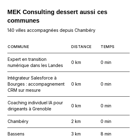
MEK Consulting
dessert aussi ces
communes
140 villes accompagnées depuis Chambéry
COMMUNE
DISTANCE
TEMPS
Expert en transition
0
km
0
min
numérique dans les Landes
Intégrateur Salesforce à
Bourges : accompagnement
0
km
0
min
CRM sur mesure
Coaching individuel IA pour
0
km
0
min
dirigeants à Grenoble
Chambéry
2
km
0
min
Bassens
3
km
8
min