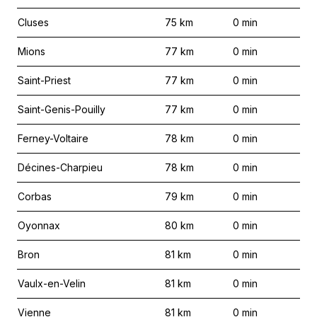
Cluses
75
km
0
min
Mions
77
km
0
min
Saint-Priest
77
km
0
min
Saint-Genis-Pouilly
77
km
0
min
Ferney-Voltaire
78
km
0
min
Décines-Charpieu
78
km
0
min
Corbas
79
km
0
min
Oyonnax
80
km
0
min
Bron
81
km
0
min
Vaulx-en-Velin
81
km
0
min
Vienne
81
km
0
min