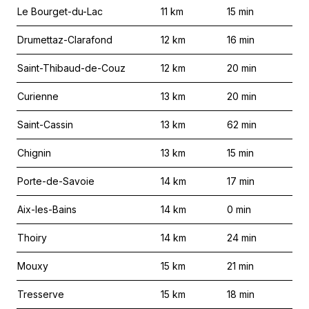
Le Bourget-du-Lac
11
km
15
min
Drumettaz-Clarafond
12
km
16
min
Saint-Thibaud-de-Couz
12
km
20
min
Curienne
13
km
20
min
Saint-Cassin
13
km
62
min
Chignin
13
km
15
min
Porte-de-Savoie
14
km
17
min
Aix-les-Bains
14
km
0
min
Thoiry
14
km
24
min
Mouxy
15
km
21
min
Tresserve
15
km
18
min