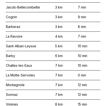
Jacob-Bellecombette
3
km
7
min
Cognin
3
km
9
min
Barberaz
3
km
8
min
La Ravoire
4
km
7
min
Saint-Alban-Leysse
5
km
10
min
Barby
6
km
10
min
Challes-les-Eaux
7
km
10
min
La Motte-Servolex
7
km
0
min
Montagnole
7
km
12
min
Sonnaz
7
km
12
min
Vimines
8
km
15
min