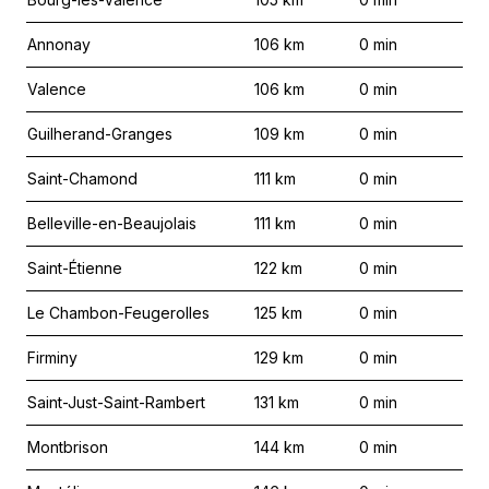
Annonay
106
km
0
min
Valence
106
km
0
min
Guilherand-Granges
109
km
0
min
Saint-Chamond
111
km
0
min
Belleville-en-Beaujolais
111
km
0
min
Saint-Étienne
122
km
0
min
Le Chambon-Feugerolles
125
km
0
min
Firminy
129
km
0
min
Saint-Just-Saint-Rambert
131
km
0
min
Montbrison
144
km
0
min