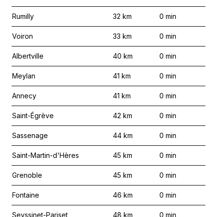
Rumilly
32
km
0
min
Voiron
33
km
0
min
Albertville
40
km
0
min
Meylan
41
km
0
min
Annecy
41
km
0
min
Saint-Égrève
42
km
0
min
Sassenage
44
km
0
min
Saint-Martin-d'Hères
45
km
0
min
Grenoble
45
km
0
min
Fontaine
46
km
0
min
Seyssinet-Pariset
48
km
0
min