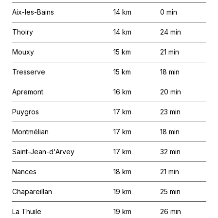
Aix-les-Bains
14
km
0
min
Thoiry
14
km
24
min
Mouxy
15
km
21
min
Tresserve
15
km
18
min
Apremont
16
km
20
min
Puygros
17
km
23
min
Montmélian
17
km
18
min
Saint-Jean-d'Arvey
17
km
32
min
Nances
18
km
21
min
Chapareillan
19
km
25
min
La Thuile
19
km
26
min