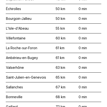
Échirolles
50
km
0
min
Bourgoin-Jallieu
50
km
0
min
L'Isle-d'Abeau
55
km
0
min
Villefontaine
60
km
0
min
La Roche-sur-Foron
61
km
0
min
Ambérieu-en-Bugey
61
km
0
min
Valserhône
63
km
0
min
Saint-Julien-en-Genevois
65
km
0
min
Sallanches
67
km
0
min
Bonneville
68
km
0
min
Gaillard
72
km
0
min