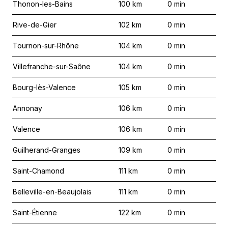
Thonon-les-Bains
100
km
0
min
Rive-de-Gier
102
km
0
min
Tournon-sur-Rhône
104
km
0
min
Villefranche-sur-Saône
104
km
0
min
Bourg-lès-Valence
105
km
0
min
Annonay
106
km
0
min
Valence
106
km
0
min
Guilherand-Granges
109
km
0
min
Saint-Chamond
111
km
0
min
Belleville-en-Beaujolais
111
km
0
min
Saint-Étienne
122
km
0
min