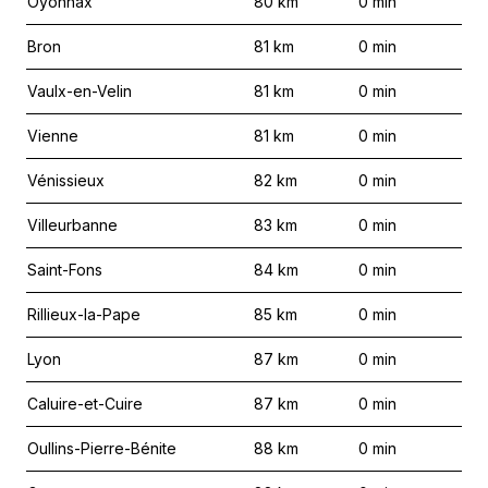
Oyonnax
80
km
0
min
Bron
81
km
0
min
Vaulx-en-Velin
81
km
0
min
Vienne
81
km
0
min
Vénissieux
82
km
0
min
Villeurbanne
83
km
0
min
Saint-Fons
84
km
0
min
Rillieux-la-Pape
85
km
0
min
Lyon
87
km
0
min
Caluire-et-Cuire
87
km
0
min
Oullins-Pierre-Bénite
88
km
0
min