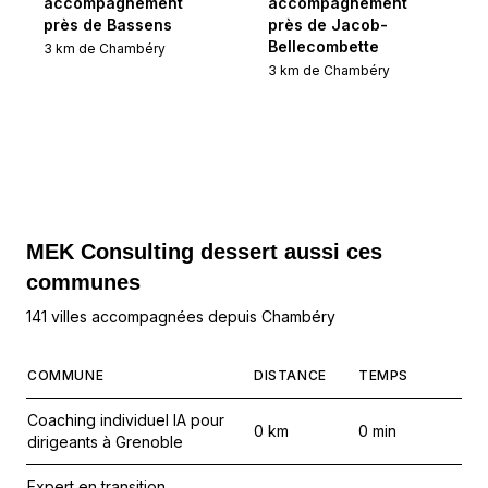
accompagnement
accompagnement
près de Bassens
près de Jacob-
Bellecombette
3
km de
Chambéry
3
km de
Chambéry
MEK Consulting
dessert aussi ces
communes
141 villes accompagnées depuis Chambéry
COMMUNE
DISTANCE
TEMPS
Coaching individuel IA pour
0
km
0
min
dirigeants à Grenoble
Expert en transition