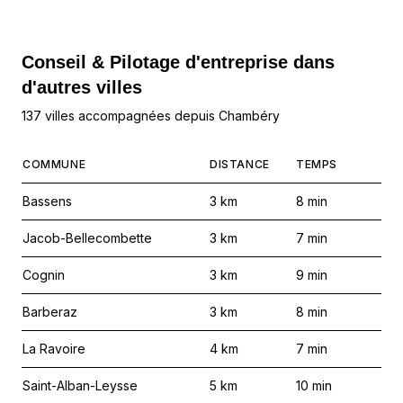
Conseil & Pilotage d'entreprise dans
d'autres villes
137 villes accompagnées depuis Chambéry
COMMUNE
DISTANCE
TEMPS
Bassens
3
km
8
min
Jacob-Bellecombette
3
km
7
min
Cognin
3
km
9
min
Barberaz
3
km
8
min
La Ravoire
4
km
7
min
Saint-Alban-Leysse
5
km
10
min