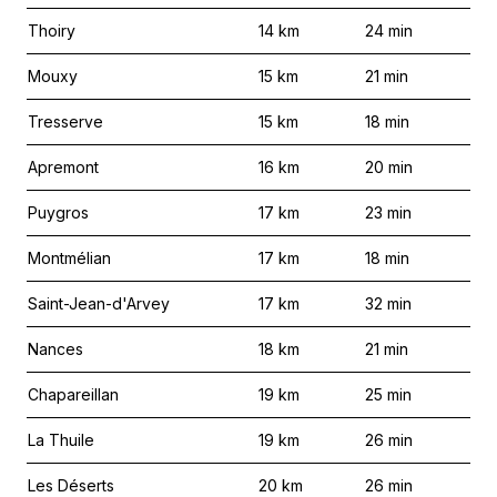
Thoiry
14
km
24
min
Mouxy
15
km
21
min
Tresserve
15
km
18
min
Apremont
16
km
20
min
Puygros
17
km
23
min
Montmélian
17
km
18
min
Saint-Jean-d'Arvey
17
km
32
min
Nances
18
km
21
min
Chapareillan
19
km
25
min
La Thuile
19
km
26
min
Les Déserts
20
km
26
min