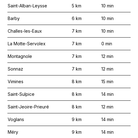
Saint-Alban-Leysse
5
km
10
min
Barby
6
km
10
min
Challes-les-Eaux
7
km
10
min
La Motte-Servolex
7
km
0
min
Montagnole
7
km
12
min
Sonnaz
7
km
12
min
Vimines
8
km
15
min
Saint-Sulpice
8
km
14
min
Saint-Jeoire-Prieuré
8
km
12
min
Voglans
9
km
14
min
Méry
9
km
14
min