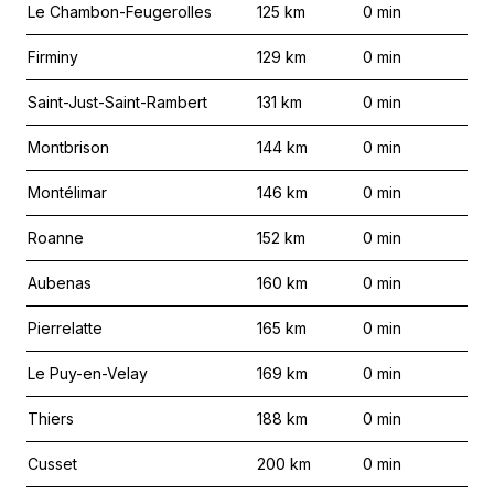
Le Chambon-Feugerolles
125
km
0
min
Firminy
129
km
0
min
Saint-Just-Saint-Rambert
131
km
0
min
Montbrison
144
km
0
min
Montélimar
146
km
0
min
Roanne
152
km
0
min
Aubenas
160
km
0
min
Pierrelatte
165
km
0
min
Le Puy-en-Velay
169
km
0
min
Thiers
188
km
0
min
Cusset
200
km
0
min