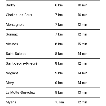
Barby
6
km
10
min
Challes-les-Eaux
7
km
10
min
Montagnole
7
km
12
min
Sonnaz
7
km
12
min
Vimines
8
km
15
min
Saint-Sulpice
8
km
14
min
Saint-Jeoire-Prieuré
8
km
12
min
Voglans
9
km
14
min
Méry
9
km
14
min
La Motte-Servolex
9
km
13
min
Myans
10
km
12
min