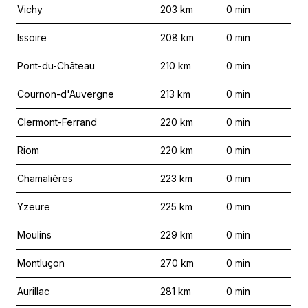
Vichy
203
km
0
min
Issoire
208
km
0
min
Pont-du-Château
210
km
0
min
Cournon-d'Auvergne
213
km
0
min
Clermont-Ferrand
220
km
0
min
Riom
220
km
0
min
Chamalières
223
km
0
min
Yzeure
225
km
0
min
Moulins
229
km
0
min
Montluçon
270
km
0
min
Aurillac
281
km
0
min