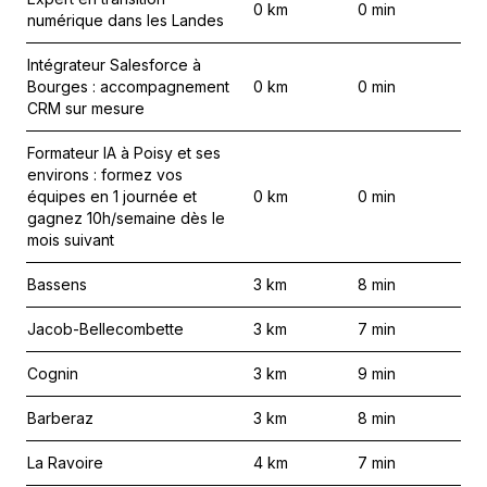
0
km
0
min
numérique dans les Landes
Intégrateur Salesforce à
Bourges : accompagnement
0
km
0
min
CRM sur mesure
Formateur IA à Poisy et ses
environs : formez vos
équipes en 1 journée et
0
km
0
min
gagnez 10h/semaine dès le
mois suivant
Bassens
3
km
8
min
Jacob-Bellecombette
3
km
7
min
Cognin
3
km
9
min
Barberaz
3
km
8
min
La Ravoire
4
km
7
min