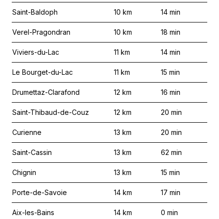
Saint-Baldoph
10
km
14
min
Verel-Pragondran
10
km
18
min
Viviers-du-Lac
11
km
14
min
Le Bourget-du-Lac
11
km
15
min
Drumettaz-Clarafond
12
km
16
min
Saint-Thibaud-de-Couz
12
km
20
min
Curienne
13
km
20
min
Saint-Cassin
13
km
62
min
Chignin
13
km
15
min
Porte-de-Savoie
14
km
17
min
Aix-les-Bains
14
km
0
min