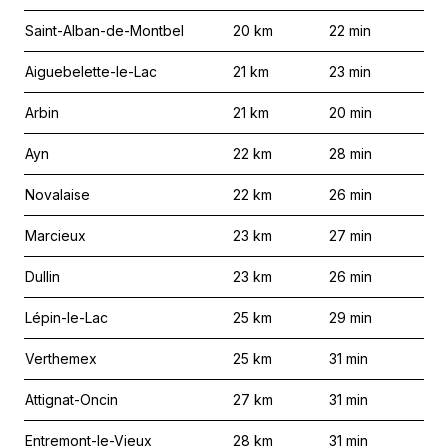
Saint-Alban-de-Montbel
20
km
22
min
Aiguebelette-le-Lac
21
km
23
min
Arbin
21
km
20
min
Ayn
22
km
28
min
Novalaise
22
km
26
min
Marcieux
23
km
27
min
Dullin
23
km
26
min
Lépin-le-Lac
25
km
29
min
Verthemex
25
km
31
min
Attignat-Oncin
27
km
31
min
Entremont-le-Vieux
28
km
31
min