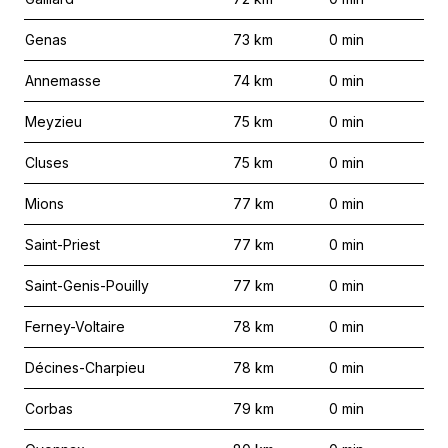
Genas
73
km
0
min
Annemasse
74
km
0
min
Meyzieu
75
km
0
min
Cluses
75
km
0
min
Mions
77
km
0
min
Saint-Priest
77
km
0
min
Saint-Genis-Pouilly
77
km
0
min
Ferney-Voltaire
78
km
0
min
Décines-Charpieu
78
km
0
min
Corbas
79
km
0
min