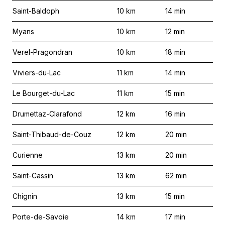
Saint-Baldoph
10
km
14
min
Myans
10
km
12
min
Verel-Pragondran
10
km
18
min
Viviers-du-Lac
11
km
14
min
Le Bourget-du-Lac
11
km
15
min
Drumettaz-Clarafond
12
km
16
min
Saint-Thibaud-de-Couz
12
km
20
min
Curienne
13
km
20
min
Saint-Cassin
13
km
62
min
Chignin
13
km
15
min
Porte-de-Savoie
14
km
17
min