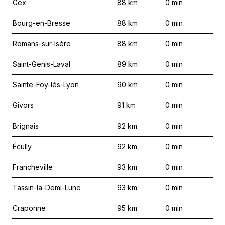
Gex
88
km
0
min
Bourg-en-Bresse
88
km
0
min
Romans-sur-Isère
88
km
0
min
Saint-Genis-Laval
89
km
0
min
Sainte-Foy-lès-Lyon
90
km
0
min
Givors
91
km
0
min
Brignais
92
km
0
min
Écully
92
km
0
min
Francheville
93
km
0
min
Tassin-la-Demi-Lune
93
km
0
min
Craponne
95
km
0
min