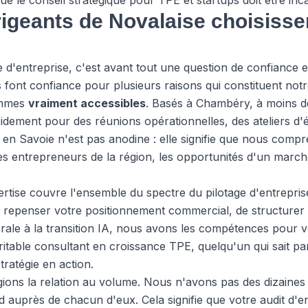
ue le conseil stratégique pour TPE et startups doit être inc
rigeants de Novalaise choisiss
e d'entreprise, c'est avant tout une question de confiance e
font confiance pour plusieurs raisons qui constituent notre
ommes
vraiment accessibles
. Basés à Chambéry, à moins d
idement pour des réunions opérationnelles, des ateliers d
 en Savoie n'est pas anodine : elle signifie que nous comp
des entrepreneurs de la région, les opportunités d'un mar
rtise couvre l'ensemble du spectre du pilotage d'entreprise.
de repenser votre positionnement commercial, de structure
rale à la transition IA, nous avons les compétences pour v
table consultant en croissance TPE, quelqu'un qui sait par
tratégie en action.
gions la relation au volume. Nous n'avons pas des dizaines
 auprès de chacun d'eux. Cela signifie que votre audit d'e