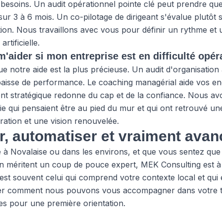
besoins. Un audit opérationnel pointe clé peut prendre que
sur 3 à 6 mois. Un co-pilotage de dirigeant s'évalue plutôt 
on. Nous travaillons avec vous pour définir un rythme et u
tificielle.
aider si mon entreprise est en difficulté opér
e notre aide est la plus précieuse. Un audit d'organisation 
aisse de performance. Le coaching managérial aide vos enc
ent stratégique redonne du cap et de la confiance. Nous 
 qui pensaient être au pied du mur et qui ont retrouvé une
ration et une vision renouvelée.
er, automatiser et vraiment avan
e à Novalaise ou dans les environs, et que vous sentez que 
ion méritent un coup de pouce expert, MEK Consulting est à
il est souvent celui qui comprend votre contexte local et qui
rer comment nous pouvons vous accompagner
dans votre 
es
pour une première orientation.