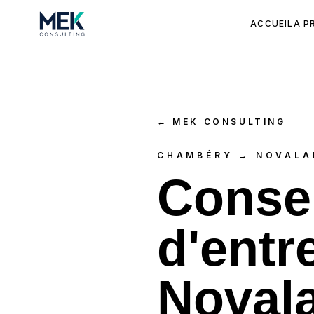
ACCUEIL
A P
←
MEK CONSULTING
CHAMBÉRY → NOVALA
Consei
d'entr
Novala