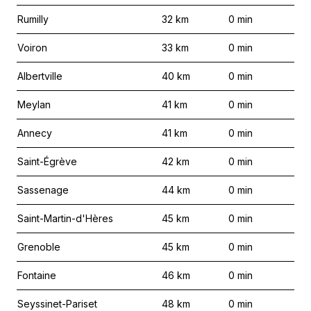
Rumilly
32
km
0
min
Voiron
33
km
0
min
Albertville
40
km
0
min
Meylan
41
km
0
min
Annecy
41
km
0
min
Saint-Égrève
42
km
0
min
Sassenage
44
km
0
min
Saint-Martin-d'Hères
45
km
0
min
Grenoble
45
km
0
min
Fontaine
46
km
0
min
Seyssinet-Pariset
48
km
0
min