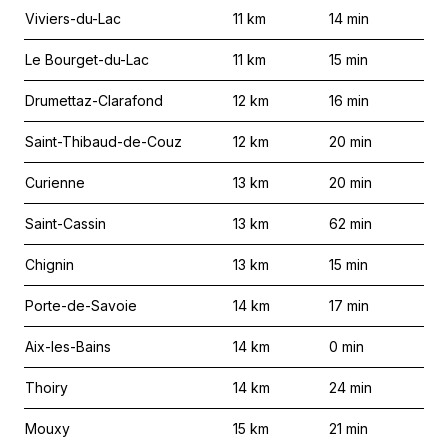
Viviers-du-Lac
11
km
14
min
Le Bourget-du-Lac
11
km
15
min
Drumettaz-Clarafond
12
km
16
min
Saint-Thibaud-de-Couz
12
km
20
min
Curienne
13
km
20
min
Saint-Cassin
13
km
62
min
Chignin
13
km
15
min
Porte-de-Savoie
14
km
17
min
Aix-les-Bains
14
km
0
min
Thoiry
14
km
24
min
Mouxy
15
km
21
min