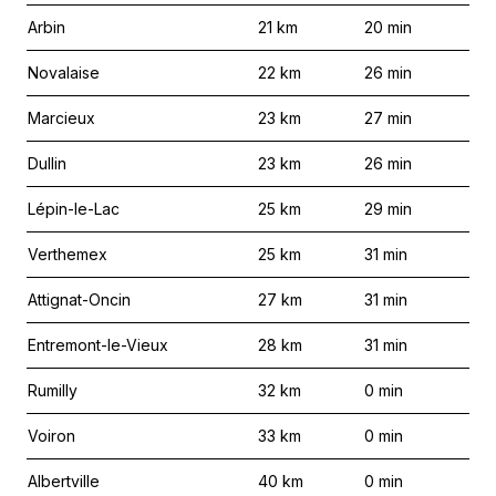
Arbin
21
km
20
min
Novalaise
22
km
26
min
Marcieux
23
km
27
min
Dullin
23
km
26
min
Lépin-le-Lac
25
km
29
min
Verthemex
25
km
31
min
Attignat-Oncin
27
km
31
min
Entremont-le-Vieux
28
km
31
min
Rumilly
32
km
0
min
Voiron
33
km
0
min
Albertville
40
km
0
min