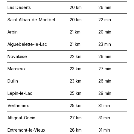
Les Déserts
20
km
26
min
Saint-Alban-de-Montbel
20
km
22
min
Arbin
21
km
20
min
Aiguebelette-le-Lac
21
km
23
min
Novalaise
22
km
26
min
Marcieux
23
km
27
min
Dullin
23
km
26
min
Lépin-le-Lac
25
km
29
min
Verthemex
25
km
31
min
Attignat-Oncin
27
km
31
min
Entremont-le-Vieux
28
km
31
min