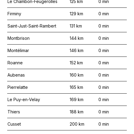
Le Chambon-Feugerolles
125
km
0
min
Firminy
129
km
0
min
Saint-Just-Saint-Rambert
131
km
0
min
Montbrison
144
km
0
min
Montélimar
146
km
0
min
Roanne
152
km
0
min
Aubenas
160
km
0
min
Pierrelatte
165
km
0
min
Le Puy-en-Velay
169
km
0
min
Thiers
188
km
0
min
Cusset
200
km
0
min