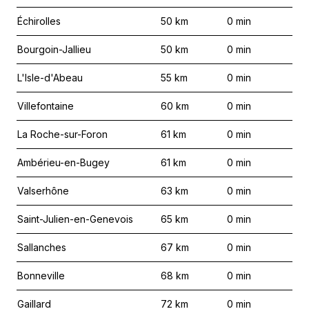
Échirolles
50
km
0
min
Bourgoin-Jallieu
50
km
0
min
L'Isle-d'Abeau
55
km
0
min
Villefontaine
60
km
0
min
La Roche-sur-Foron
61
km
0
min
Ambérieu-en-Bugey
61
km
0
min
Valserhône
63
km
0
min
Saint-Julien-en-Genevois
65
km
0
min
Sallanches
67
km
0
min
Bonneville
68
km
0
min
Gaillard
72
km
0
min