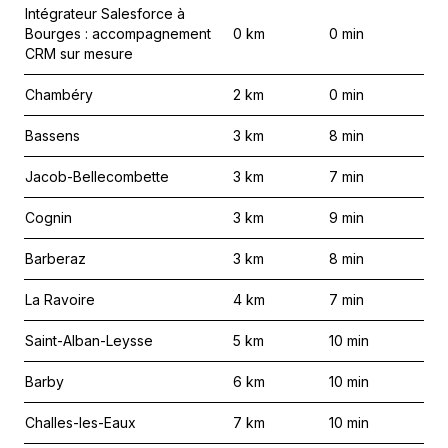
Intégrateur Salesforce à
Bourges : accompagnement
0
km
0
min
CRM sur mesure
Chambéry
2
km
0
min
Bassens
3
km
8
min
Jacob-Bellecombette
3
km
7
min
Cognin
3
km
9
min
Barberaz
3
km
8
min
La Ravoire
4
km
7
min
Saint-Alban-Leysse
5
km
10
min
Barby
6
km
10
min
Challes-les-Eaux
7
km
10
min