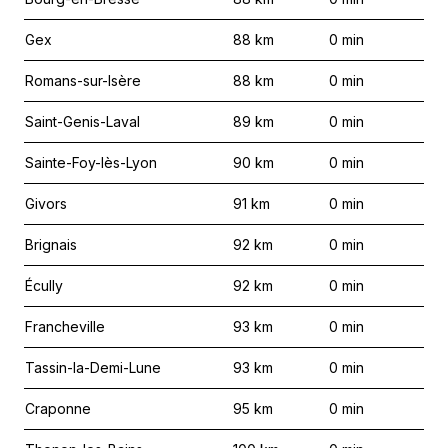
Gex
88
km
0
min
Romans-sur-Isère
88
km
0
min
Saint-Genis-Laval
89
km
0
min
Sainte-Foy-lès-Lyon
90
km
0
min
Givors
91
km
0
min
Brignais
92
km
0
min
Écully
92
km
0
min
Francheville
93
km
0
min
Tassin-la-Demi-Lune
93
km
0
min
Craponne
95
km
0
min