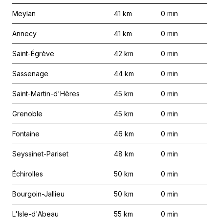
Meylan
41
km
0
min
Annecy
41
km
0
min
Saint-Égrève
42
km
0
min
Sassenage
44
km
0
min
Saint-Martin-d'Hères
45
km
0
min
Grenoble
45
km
0
min
Fontaine
46
km
0
min
Seyssinet-Pariset
48
km
0
min
Échirolles
50
km
0
min
Bourgoin-Jallieu
50
km
0
min
L'Isle-d'Abeau
55
km
0
min