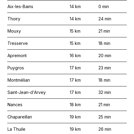
Aix-les-Bains
14
km
0
min
Thoiry
14
km
24
min
Mouxy
15
km
21
min
Tresserve
15
km
18
min
Apremont
16
km
20
min
Puygros
17
km
23
min
Montmélian
17
km
18
min
Saint-Jean-d'Arvey
17
km
32
min
Nances
18
km
21
min
Chapareillan
19
km
25
min
La Thuile
19
km
26
min