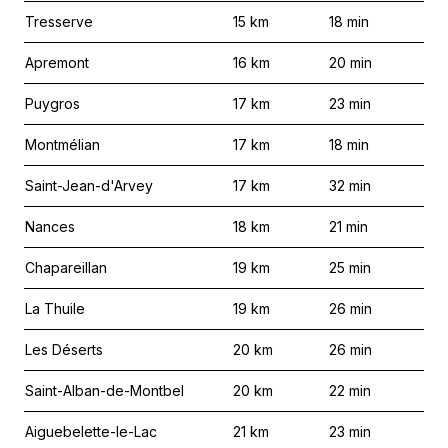
Tresserve
15
km
18
min
Apremont
16
km
20
min
Puygros
17
km
23
min
Montmélian
17
km
18
min
Saint-Jean-d'Arvey
17
km
32
min
Nances
18
km
21
min
Chapareillan
19
km
25
min
La Thuile
19
km
26
min
Les Déserts
20
km
26
min
Saint-Alban-de-Montbel
20
km
22
min
Aiguebelette-le-Lac
21
km
23
min