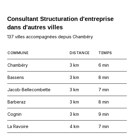
Consultant Structuration d'entreprise
dans d'autres villes
137 villes accompagnées depuis Chambéry
COMMUNE
DISTANCE
TEMPS
Chambéry
3
km
6
min
Bassens
3
km
8
min
Jacob-Bellecombette
3
km
7
min
Barberaz
3
km
8
min
Cognin
3
km
9
min
La Ravoire
4
km
7
min