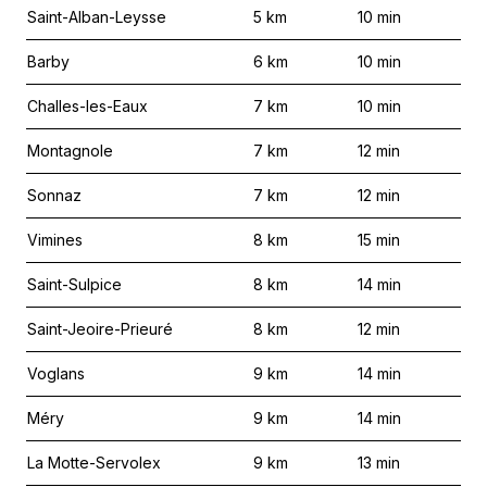
Saint-Alban-Leysse
5
km
10
min
Barby
6
km
10
min
Challes-les-Eaux
7
km
10
min
Montagnole
7
km
12
min
Sonnaz
7
km
12
min
Vimines
8
km
15
min
Saint-Sulpice
8
km
14
min
Saint-Jeoire-Prieuré
8
km
12
min
Voglans
9
km
14
min
Méry
9
km
14
min
La Motte-Servolex
9
km
13
min