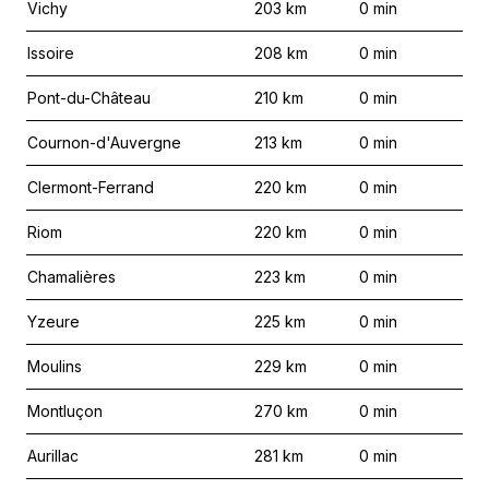
Vichy
203
km
0
min
Issoire
208
km
0
min
Pont-du-Château
210
km
0
min
Cournon-d'Auvergne
213
km
0
min
Clermont-Ferrand
220
km
0
min
Riom
220
km
0
min
Chamalières
223
km
0
min
Yzeure
225
km
0
min
Moulins
229
km
0
min
Montluçon
270
km
0
min
Aurillac
281
km
0
min