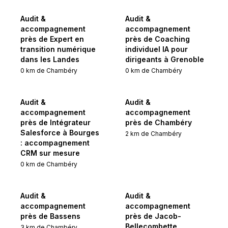
Audit &
Audit &
accompagnement
accompagnement
près de Expert en
près de Coaching
transition numérique
individuel IA pour
dans les Landes
dirigeants à Grenoble
0
km de
Chambéry
0
km de
Chambéry
Audit &
Audit &
accompagnement
accompagnement
près de Intégrateur
près de Chambéry
Salesforce à Bourges
2
km de
Chambéry
: accompagnement
CRM sur mesure
0
km de
Chambéry
Audit &
Audit &
accompagnement
accompagnement
près de Bassens
près de Jacob-
Bellecombette
3
km de
Chambéry