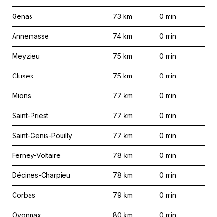
Genas
73
km
0
min
Annemasse
74
km
0
min
Meyzieu
75
km
0
min
Cluses
75
km
0
min
Mions
77
km
0
min
Saint-Priest
77
km
0
min
Saint-Genis-Pouilly
77
km
0
min
Ferney-Voltaire
78
km
0
min
Décines-Charpieu
78
km
0
min
Corbas
79
km
0
min
Oyonnax
80
km
0
min