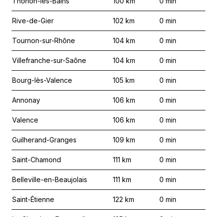
Thonon-les-Bains
100
km
0
min
Rive-de-Gier
102
km
0
min
Tournon-sur-Rhône
104
km
0
min
Villefranche-sur-Saône
104
km
0
min
Bourg-lès-Valence
105
km
0
min
Annonay
106
km
0
min
Valence
106
km
0
min
Guilherand-Granges
109
km
0
min
Saint-Chamond
111
km
0
min
Belleville-en-Beaujolais
111
km
0
min
Saint-Étienne
122
km
0
min