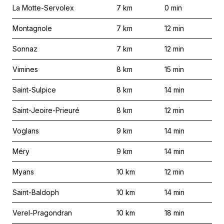
La Motte-Servolex
7
km
0
min
Montagnole
7
km
12
min
Sonnaz
7
km
12
min
Vimines
8
km
15
min
Saint-Sulpice
8
km
14
min
Saint-Jeoire-Prieuré
8
km
12
min
Voglans
9
km
14
min
Méry
9
km
14
min
Myans
10
km
12
min
Saint-Baldoph
10
km
14
min
Verel-Pragondran
10
km
18
min