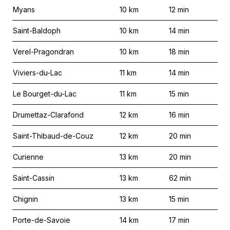
Myans
10
km
12
min
Saint-Baldoph
10
km
14
min
Verel-Pragondran
10
km
18
min
Viviers-du-Lac
11
km
14
min
Le Bourget-du-Lac
11
km
15
min
Drumettaz-Clarafond
12
km
16
min
Saint-Thibaud-de-Couz
12
km
20
min
Curienne
13
km
20
min
Saint-Cassin
13
km
62
min
Chignin
13
km
15
min
Porte-de-Savoie
14
km
17
min