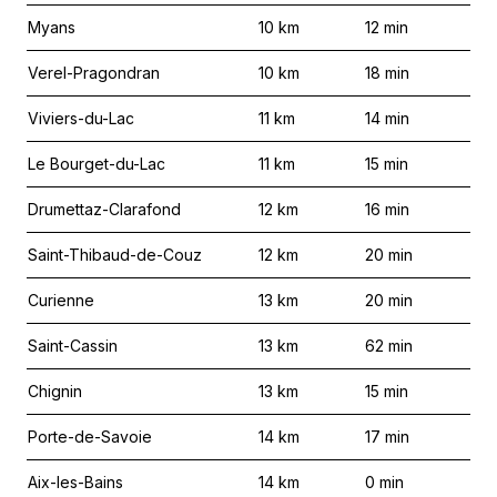
Myans
10
km
12
min
Verel-Pragondran
10
km
18
min
Viviers-du-Lac
11
km
14
min
Le Bourget-du-Lac
11
km
15
min
Drumettaz-Clarafond
12
km
16
min
Saint-Thibaud-de-Couz
12
km
20
min
Curienne
13
km
20
min
Saint-Cassin
13
km
62
min
Chignin
13
km
15
min
Porte-de-Savoie
14
km
17
min
Aix-les-Bains
14
km
0
min