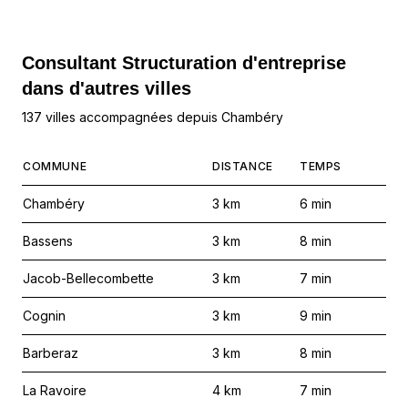
Consultant Structuration d'entreprise
dans d'autres villes
137 villes accompagnées depuis Chambéry
COMMUNE
DISTANCE
TEMPS
Chambéry
3
km
6
min
Bassens
3
km
8
min
Jacob-Bellecombette
3
km
7
min
Cognin
3
km
9
min
Barberaz
3
km
8
min
La Ravoire
4
km
7
min