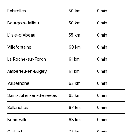
Échirolles
50
km
0
min
Bourgoin-Jallieu
50
km
0
min
L'Isle-d'Abeau
55
km
0
min
Villefontaine
60
km
0
min
La Roche-sur-Foron
61
km
0
min
Ambérieu-en-Bugey
61
km
0
min
Valserhône
63
km
0
min
Saint-Julien-en-Genevois
65
km
0
min
Sallanches
67
km
0
min
Bonneville
68
km
0
min
Gaillard
72
km
0
min