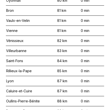
Oyonnax
80
km
0
min
Bron
81
km
0
min
Vaulx-en-Velin
81
km
0
min
Vienne
81
km
0
min
Vénissieux
82
km
0
min
Villeurbanne
83
km
0
min
Saint-Fons
84
km
0
min
Rillieux-la-Pape
85
km
0
min
Lyon
87
km
0
min
Caluire-et-Cuire
87
km
0
min
Oullins-Pierre-Bénite
88
km
0
min