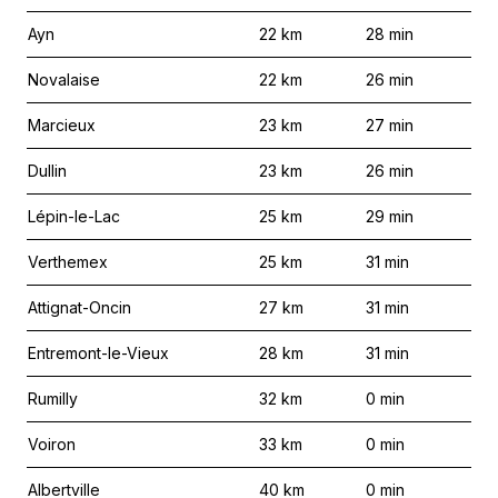
Ayn
22
km
28
min
Novalaise
22
km
26
min
Marcieux
23
km
27
min
Dullin
23
km
26
min
Lépin-le-Lac
25
km
29
min
Verthemex
25
km
31
min
Attignat-Oncin
27
km
31
min
Entremont-le-Vieux
28
km
31
min
Rumilly
32
km
0
min
Voiron
33
km
0
min
Albertville
40
km
0
min