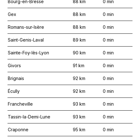
Bourg-en-Bresse
88
km
0
min
Gex
88
km
0
min
Romans-sur-Isère
88
km
0
min
Saint-Genis-Laval
89
km
0
min
Sainte-Foy-lès-Lyon
90
km
0
min
Givors
91
km
0
min
Brignais
92
km
0
min
Écully
92
km
0
min
Francheville
93
km
0
min
Tassin-la-Demi-Lune
93
km
0
min
Craponne
95
km
0
min