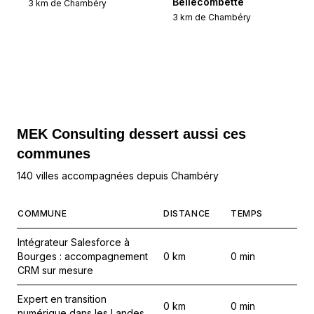
Bellecombette
3
km de
Chambéry
3
km de
Chambéry
MEK Consulting
dessert aussi ces
communes
140 villes accompagnées depuis Chambéry
COMMUNE
DISTANCE
TEMPS
Intégrateur Salesforce à
Bourges : accompagnement
0
km
0
min
CRM sur mesure
Expert en transition
0
km
0
min
numérique dans les Landes