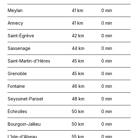
Meylan
41
km
0
min
Annecy
41
km
0
min
Saint-Égrève
42
km
0
min
Sassenage
44
km
0
min
Saint-Martin-d'Hères
45
km
0
min
Grenoble
45
km
0
min
Fontaine
46
km
0
min
Seyssinet-Pariset
48
km
0
min
Échirolles
50
km
0
min
Bourgoin-Jallieu
50
km
0
min
L'Isle-d'Abeau
55
km
0
min