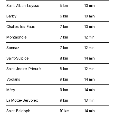
Saint-Alban-Leysse
5
km
10
min
Barby
6
km
10
min
Challes-les-Eaux
7
km
10
min
Montagnole
7
km
12
min
Sonnaz
7
km
12
min
Saint-Sulpice
8
km
14
min
Saint-Jeoire-Prieuré
8
km
12
min
Voglans
9
km
14
min
Méry
9
km
14
min
La Motte-Servolex
9
km
13
min
Saint-Baldoph
10
km
14
min