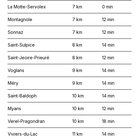
La Motte-Servolex
7
km
0
min
Montagnole
7
km
12
min
Sonnaz
7
km
12
min
Saint-Sulpice
8
km
14
min
Saint-Jeoire-Prieuré
8
km
12
min
Voglans
9
km
14
min
Méry
9
km
14
min
Saint-Baldoph
10
km
14
min
Myans
10
km
12
min
Verel-Pragondran
10
km
18
min
Viviers-du-Lac
11
km
14
min