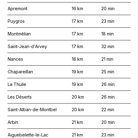
Apremont
16
km
20
min
Puygros
17
km
23
min
Montmélian
17
km
18
min
Saint-Jean-d'Arvey
17
km
32
min
Nances
18
km
21
min
Chapareillan
19
km
25
min
La Thuile
19
km
26
min
Les Déserts
20
km
26
min
Saint-Alban-de-Montbel
20
km
22
min
Arbin
21
km
20
min
Aiguebelette-le-Lac
21
km
23
min