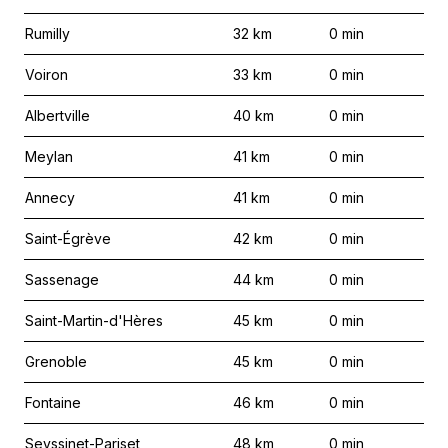
Rumilly
32
km
0
min
Voiron
33
km
0
min
Albertville
40
km
0
min
Meylan
41
km
0
min
Annecy
41
km
0
min
Saint-Égrève
42
km
0
min
Sassenage
44
km
0
min
Saint-Martin-d'Hères
45
km
0
min
Grenoble
45
km
0
min
Fontaine
46
km
0
min
Seyssinet-Pariset
48
km
0
min