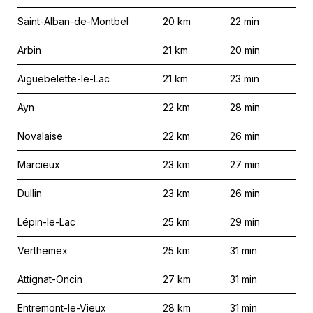
Saint-Alban-de-Montbel
20
km
22
min
Arbin
21
km
20
min
Aiguebelette-le-Lac
21
km
23
min
Ayn
22
km
28
min
Novalaise
22
km
26
min
Marcieux
23
km
27
min
Dullin
23
km
26
min
Lépin-le-Lac
25
km
29
min
Verthemex
25
km
31
min
Attignat-Oncin
27
km
31
min
Entremont-le-Vieux
28
km
31
min