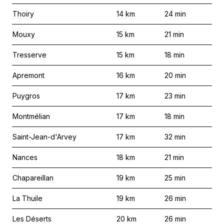
Thoiry
14
km
24
min
Mouxy
15
km
21
min
Tresserve
15
km
18
min
Apremont
16
km
20
min
Puygros
17
km
23
min
Montmélian
17
km
18
min
Saint-Jean-d'Arvey
17
km
32
min
Nances
18
km
21
min
Chapareillan
19
km
25
min
La Thuile
19
km
26
min
Les Déserts
20
km
26
min