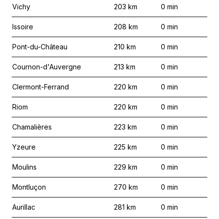
Vichy
203
km
0
min
Issoire
208
km
0
min
Pont-du-Château
210
km
0
min
Cournon-d'Auvergne
213
km
0
min
Clermont-Ferrand
220
km
0
min
Riom
220
km
0
min
Chamalières
223
km
0
min
Yzeure
225
km
0
min
Moulins
229
km
0
min
Montluçon
270
km
0
min
Aurillac
281
km
0
min