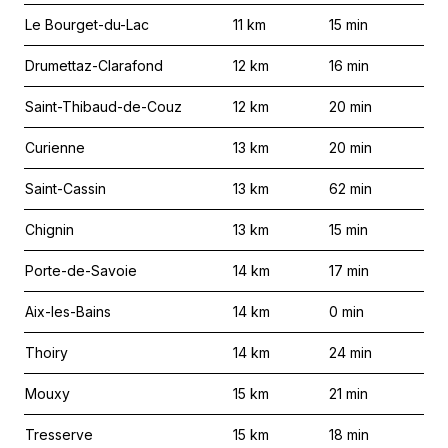
Le Bourget-du-Lac
11
km
15
min
Drumettaz-Clarafond
12
km
16
min
Saint-Thibaud-de-Couz
12
km
20
min
Curienne
13
km
20
min
Saint-Cassin
13
km
62
min
Chignin
13
km
15
min
Porte-de-Savoie
14
km
17
min
Aix-les-Bains
14
km
0
min
Thoiry
14
km
24
min
Mouxy
15
km
21
min
Tresserve
15
km
18
min