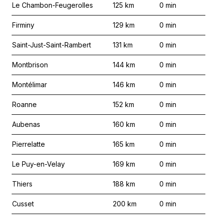
Le Chambon-Feugerolles
125
km
0
min
Firminy
129
km
0
min
Saint-Just-Saint-Rambert
131
km
0
min
Montbrison
144
km
0
min
Montélimar
146
km
0
min
Roanne
152
km
0
min
Aubenas
160
km
0
min
Pierrelatte
165
km
0
min
Le Puy-en-Velay
169
km
0
min
Thiers
188
km
0
min
Cusset
200
km
0
min