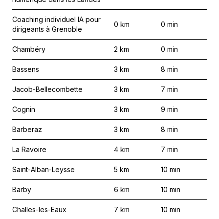
Coaching individuel IA pour
0
km
0
min
dirigeants à Grenoble
Chambéry
2
km
0
min
Bassens
3
km
8
min
Jacob-Bellecombette
3
km
7
min
Cognin
3
km
9
min
Barberaz
3
km
8
min
La Ravoire
4
km
7
min
Saint-Alban-Leysse
5
km
10
min
Barby
6
km
10
min
Challes-les-Eaux
7
km
10
min