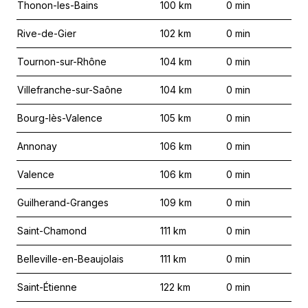
Thonon-les-Bains
100
km
0
min
Rive-de-Gier
102
km
0
min
Tournon-sur-Rhône
104
km
0
min
Villefranche-sur-Saône
104
km
0
min
Bourg-lès-Valence
105
km
0
min
Annonay
106
km
0
min
Valence
106
km
0
min
Guilherand-Granges
109
km
0
min
Saint-Chamond
111
km
0
min
Belleville-en-Beaujolais
111
km
0
min
Saint-Étienne
122
km
0
min