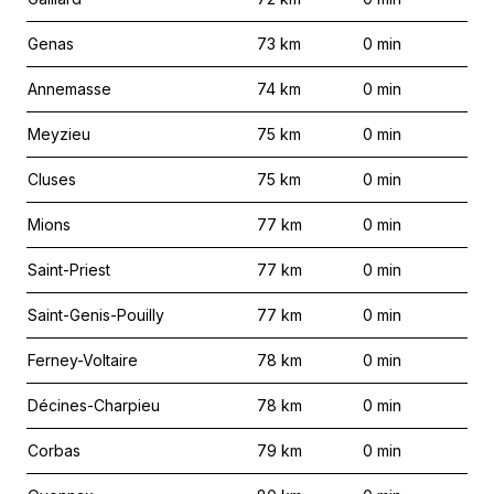
Genas
73
km
0
min
Annemasse
74
km
0
min
Meyzieu
75
km
0
min
Cluses
75
km
0
min
Mions
77
km
0
min
Saint-Priest
77
km
0
min
Saint-Genis-Pouilly
77
km
0
min
Ferney-Voltaire
78
km
0
min
Décines-Charpieu
78
km
0
min
Corbas
79
km
0
min