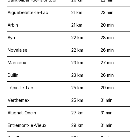
Aiguebelette-le-Lac
21
km
23
min
Arbin
21
km
20
min
Ayn
22
km
28
min
Novalaise
22
km
26
min
Marcieux
23
km
27
min
Dullin
23
km
26
min
Lépin-le-Lac
25
km
29
min
Verthemex
25
km
31
min
Attignat-Oncin
27
km
31
min
Entremont-le-Vieux
28
km
31
min