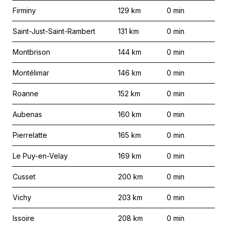
Firminy
129
km
0
min
Saint-Just-Saint-Rambert
131
km
0
min
Montbrison
144
km
0
min
Montélimar
146
km
0
min
Roanne
152
km
0
min
Aubenas
160
km
0
min
Pierrelatte
165
km
0
min
Le Puy-en-Velay
169
km
0
min
Cusset
200
km
0
min
Vichy
203
km
0
min
Issoire
208
km
0
min