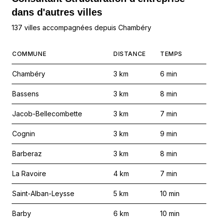
dans d'autres villes
137 villes accompagnées depuis Chambéry
COMMUNE
DISTANCE
TEMPS
Chambéry
3
km
6
min
Bassens
3
km
8
min
Jacob-Bellecombette
3
km
7
min
Cognin
3
km
9
min
Barberaz
3
km
8
min
La Ravoire
4
km
7
min
Saint-Alban-Leysse
5
km
10
min
Barby
6
km
10
min