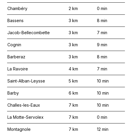
Chambéry
2
km
0
min
Bassens
3
km
8
min
Jacob-Bellecombette
3
km
7
min
Cognin
3
km
9
min
Barberaz
3
km
8
min
La Ravoire
4
km
7
min
Saint-Alban-Leysse
5
km
10
min
Barby
6
km
10
min
Challes-les-Eaux
7
km
10
min
La Motte-Servolex
7
km
0
min
Montagnole
7
km
12
min