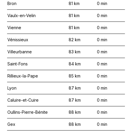
Bron
81
km
0
min
Vaulx-en-Velin
81
km
0
min
Vienne
81
km
0
min
Vénissieux
82
km
0
min
Villeurbanne
83
km
0
min
Saint-Fons
84
km
0
min
Rillieux-la-Pape
85
km
0
min
Lyon
87
km
0
min
Caluire-et-Cuire
87
km
0
min
Oullins-Pierre-Bénite
88
km
0
min
Gex
88
km
0
min