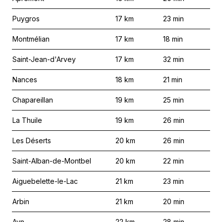
Puygros
17
km
23
min
Montmélian
17
km
18
min
Saint-Jean-d'Arvey
17
km
32
min
Nances
18
km
21
min
Chapareillan
19
km
25
min
La Thuile
19
km
26
min
Les Déserts
20
km
26
min
Saint-Alban-de-Montbel
20
km
22
min
Aiguebelette-le-Lac
21
km
23
min
Arbin
21
km
20
min
Ayn
22
km
28
min