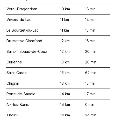
Verel-Pragondran
10
km
18
min
Viviers-du-Lac
11
km
14
min
Le Bourget-du-Lac
11
km
15
min
Drumettaz-Clarafond
12
km
16
min
Saint-Thibaud-de-Couz
12
km
20
min
Curienne
13
km
20
min
Saint-Cassin
13
km
62
min
Chignin
13
km
15
min
Porte-de-Savoie
14
km
17
min
Aix-les-Bains
14
km
0
min
Thoiry
14
km
24
min