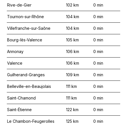
Rive-de-Gier
102
km
0
min
Tournon-sur-Rhône
104
km
0
min
Villefranche-sur-Saône
104
km
0
min
Bourg-lès-Valence
105
km
0
min
Annonay
106
km
0
min
Valence
106
km
0
min
Guilherand-Granges
109
km
0
min
Belleville-en-Beaujolais
111
km
0
min
Saint-Chamond
111
km
0
min
Saint-Étienne
122
km
0
min
Le Chambon-Feugerolles
125
km
0
min