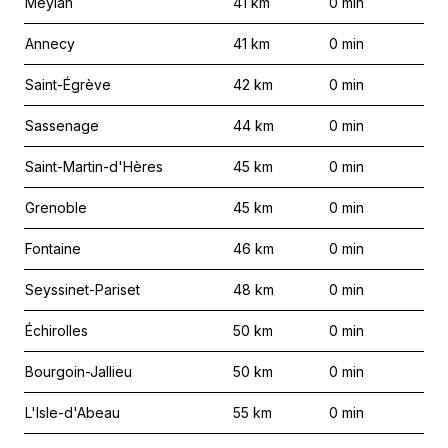
Meylan
41
km
0
min
Annecy
41
km
0
min
Saint-Égrève
42
km
0
min
Sassenage
44
km
0
min
Saint-Martin-d'Hères
45
km
0
min
Grenoble
45
km
0
min
Fontaine
46
km
0
min
Seyssinet-Pariset
48
km
0
min
Échirolles
50
km
0
min
Bourgoin-Jallieu
50
km
0
min
L'Isle-d'Abeau
55
km
0
min