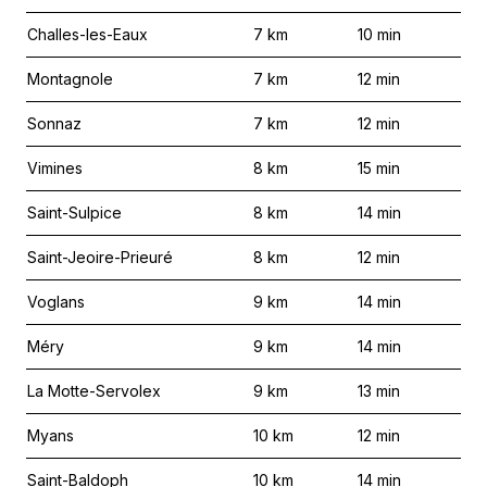
Challes-les-Eaux
7
km
10
min
Montagnole
7
km
12
min
Sonnaz
7
km
12
min
Vimines
8
km
15
min
Saint-Sulpice
8
km
14
min
Saint-Jeoire-Prieuré
8
km
12
min
Voglans
9
km
14
min
Méry
9
km
14
min
La Motte-Servolex
9
km
13
min
Myans
10
km
12
min
Saint-Baldoph
10
km
14
min