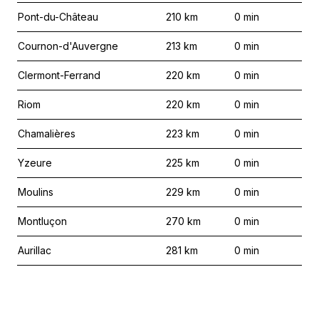
Pont-du-Château
210
km
0
min
Cournon-d'Auvergne
213
km
0
min
Clermont-Ferrand
220
km
0
min
Riom
220
km
0
min
Chamalières
223
km
0
min
Yzeure
225
km
0
min
Moulins
229
km
0
min
Montluçon
270
km
0
min
Aurillac
281
km
0
min