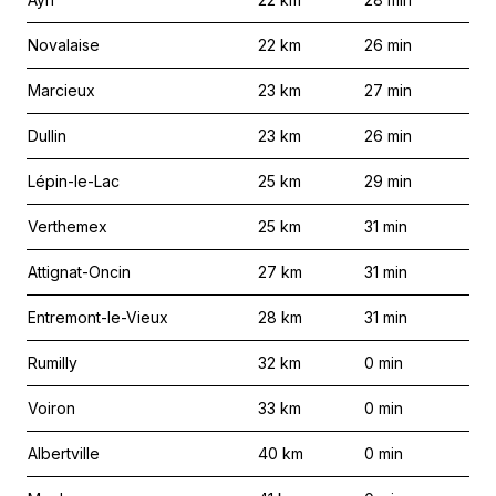
Novalaise
22
km
26
min
Marcieux
23
km
27
min
Dullin
23
km
26
min
Lépin-le-Lac
25
km
29
min
Verthemex
25
km
31
min
Attignat-Oncin
27
km
31
min
Entremont-le-Vieux
28
km
31
min
Rumilly
32
km
0
min
Voiron
33
km
0
min
Albertville
40
km
0
min