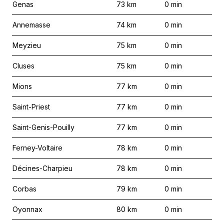
Genas
73
km
0
min
Annemasse
74
km
0
min
Meyzieu
75
km
0
min
Cluses
75
km
0
min
Mions
77
km
0
min
Saint-Priest
77
km
0
min
Saint-Genis-Pouilly
77
km
0
min
Ferney-Voltaire
78
km
0
min
Décines-Charpieu
78
km
0
min
Corbas
79
km
0
min
Oyonnax
80
km
0
min