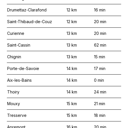
Drumettaz-Clarafond
12
km
16
min
Saint-Thibaud-de-Couz
12
km
20
min
Curienne
13
km
20
min
Saint-Cassin
13
km
62
min
Chignin
13
km
15
min
Porte-de-Savoie
14
km
17
min
Aix-les-Bains
14
km
0
min
Thoiry
14
km
24
min
Mouxy
15
km
21
min
Tresserve
15
km
18
min
Apremont
16
km
20
min