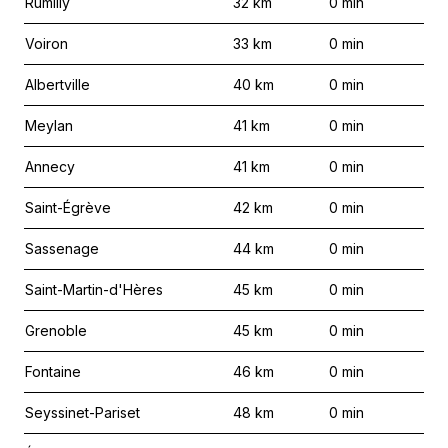
Rumilly
32
km
0
min
Voiron
33
km
0
min
Albertville
40
km
0
min
Meylan
41
km
0
min
Annecy
41
km
0
min
Saint-Égrève
42
km
0
min
Sassenage
44
km
0
min
Saint-Martin-d'Hères
45
km
0
min
Grenoble
45
km
0
min
Fontaine
46
km
0
min
Seyssinet-Pariset
48
km
0
min