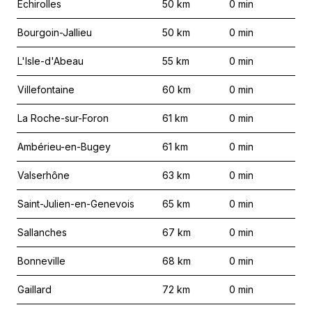
Échirolles
50
km
0
min
Bourgoin-Jallieu
50
km
0
min
L'Isle-d'Abeau
55
km
0
min
Villefontaine
60
km
0
min
La Roche-sur-Foron
61
km
0
min
Ambérieu-en-Bugey
61
km
0
min
Valserhône
63
km
0
min
Saint-Julien-en-Genevois
65
km
0
min
Sallanches
67
km
0
min
Bonneville
68
km
0
min
Gaillard
72
km
0
min