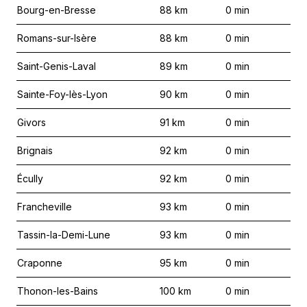
Bourg-en-Bresse
88
km
0
min
Romans-sur-Isère
88
km
0
min
Saint-Genis-Laval
89
km
0
min
Sainte-Foy-lès-Lyon
90
km
0
min
Givors
91
km
0
min
Brignais
92
km
0
min
Écully
92
km
0
min
Francheville
93
km
0
min
Tassin-la-Demi-Lune
93
km
0
min
Craponne
95
km
0
min
Thonon-les-Bains
100
km
0
min