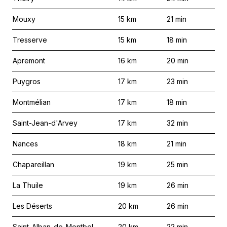
Mouxy
15
km
21
min
Tresserve
15
km
18
min
Apremont
16
km
20
min
Puygros
17
km
23
min
Montmélian
17
km
18
min
Saint-Jean-d'Arvey
17
km
32
min
Nances
18
km
21
min
Chapareillan
19
km
25
min
La Thuile
19
km
26
min
Les Déserts
20
km
26
min
Saint-Alban-de-Montbel
20
km
22
min