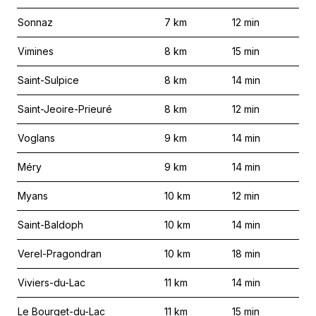
Sonnaz
7
km
12
min
Vimines
8
km
15
min
Saint-Sulpice
8
km
14
min
Saint-Jeoire-Prieuré
8
km
12
min
Voglans
9
km
14
min
Méry
9
km
14
min
Myans
10
km
12
min
Saint-Baldoph
10
km
14
min
Verel-Pragondran
10
km
18
min
Viviers-du-Lac
11
km
14
min
Le Bourget-du-Lac
11
km
15
min