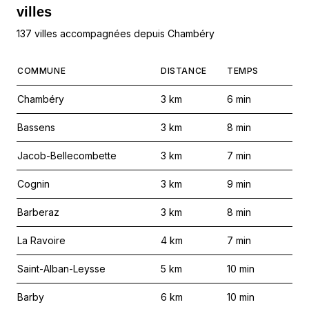
villes
137 villes accompagnées depuis Chambéry
COMMUNE
DISTANCE
TEMPS
Chambéry
3
km
6
min
Bassens
3
km
8
min
Jacob-Bellecombette
3
km
7
min
Cognin
3
km
9
min
Barberaz
3
km
8
min
La Ravoire
4
km
7
min
Saint-Alban-Leysse
5
km
10
min
Barby
6
km
10
min