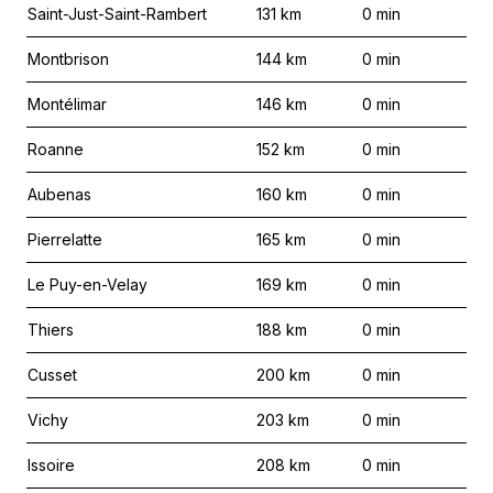
Saint-Just-Saint-Rambert
131
km
0
min
Montbrison
144
km
0
min
Montélimar
146
km
0
min
Roanne
152
km
0
min
Aubenas
160
km
0
min
Pierrelatte
165
km
0
min
Le Puy-en-Velay
169
km
0
min
Thiers
188
km
0
min
Cusset
200
km
0
min
Vichy
203
km
0
min
Issoire
208
km
0
min