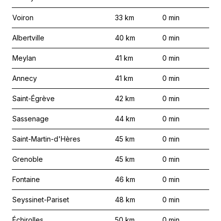
Voiron
33
km
0
min
Albertville
40
km
0
min
Meylan
41
km
0
min
Annecy
41
km
0
min
Saint-Égrève
42
km
0
min
Sassenage
44
km
0
min
Saint-Martin-d'Hères
45
km
0
min
Grenoble
45
km
0
min
Fontaine
46
km
0
min
Seyssinet-Pariset
48
km
0
min
Échirolles
50
km
0
min