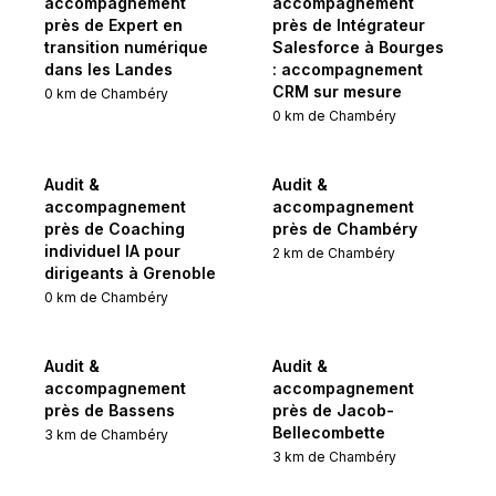
accompagnement
accompagnement
près de Expert en
près de Intégrateur
transition numérique
Salesforce à Bourges
dans les Landes
: accompagnement
CRM sur mesure
0
km de
Chambéry
0
km de
Chambéry
Audit &
Audit &
accompagnement
accompagnement
près de Coaching
près de Chambéry
individuel IA pour
2
km de
Chambéry
dirigeants à Grenoble
0
km de
Chambéry
Audit &
Audit &
accompagnement
accompagnement
près de Bassens
près de Jacob-
Bellecombette
3
km de
Chambéry
3
km de
Chambéry