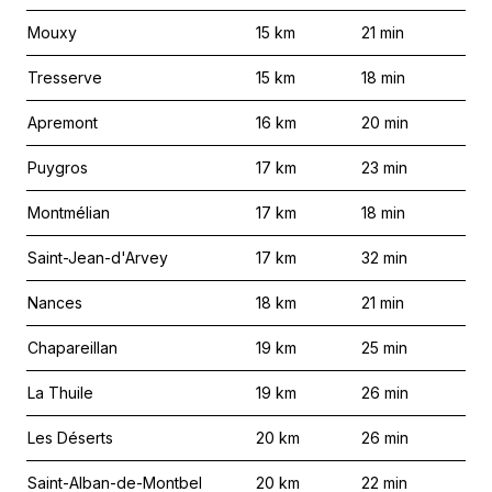
Mouxy
15
km
21
min
Tresserve
15
km
18
min
Apremont
16
km
20
min
Puygros
17
km
23
min
Montmélian
17
km
18
min
Saint-Jean-d'Arvey
17
km
32
min
Nances
18
km
21
min
Chapareillan
19
km
25
min
La Thuile
19
km
26
min
Les Déserts
20
km
26
min
Saint-Alban-de-Montbel
20
km
22
min