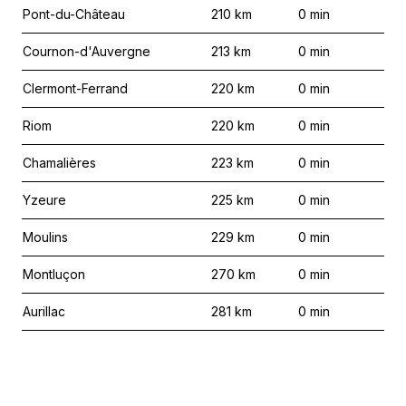
Pont-du-Château
210
km
0
min
Cournon-d'Auvergne
213
km
0
min
Clermont-Ferrand
220
km
0
min
Riom
220
km
0
min
Chamalières
223
km
0
min
Yzeure
225
km
0
min
Moulins
229
km
0
min
Montluçon
270
km
0
min
Aurillac
281
km
0
min