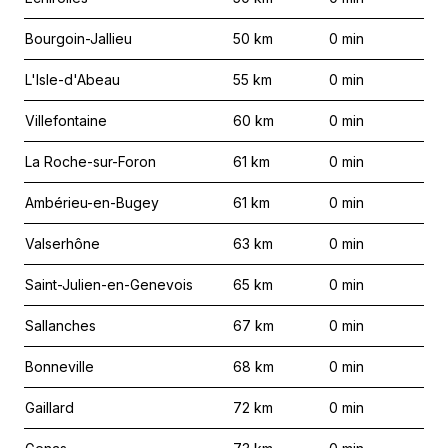
Bourgoin-Jallieu
50
km
0
min
L'Isle-d'Abeau
55
km
0
min
Villefontaine
60
km
0
min
La Roche-sur-Foron
61
km
0
min
Ambérieu-en-Bugey
61
km
0
min
Valserhône
63
km
0
min
Saint-Julien-en-Genevois
65
km
0
min
Sallanches
67
km
0
min
Bonneville
68
km
0
min
Gaillard
72
km
0
min