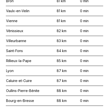
Bron
81
km
0
min
Vaulx-en-Velin
81
km
0
min
Vienne
81
km
0
min
Vénissieux
82
km
0
min
Villeurbanne
83
km
0
min
Saint-Fons
84
km
0
min
Rillieux-la-Pape
85
km
0
min
Lyon
87
km
0
min
Caluire-et-Cuire
87
km
0
min
Oullins-Pierre-Bénite
88
km
0
min
Bourg-en-Bresse
88
km
0
min