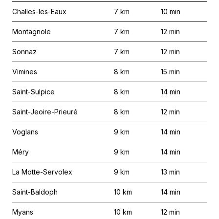
Challes-les-Eaux
7
km
10
min
Montagnole
7
km
12
min
Sonnaz
7
km
12
min
Vimines
8
km
15
min
Saint-Sulpice
8
km
14
min
Saint-Jeoire-Prieuré
8
km
12
min
Voglans
9
km
14
min
Méry
9
km
14
min
La Motte-Servolex
9
km
13
min
Saint-Baldoph
10
km
14
min
Myans
10
km
12
min