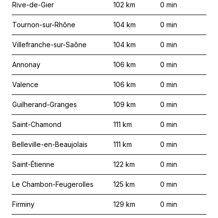
Rive-de-Gier
102
km
0
min
Tournon-sur-Rhône
104
km
0
min
Villefranche-sur-Saône
104
km
0
min
Annonay
106
km
0
min
Valence
106
km
0
min
Guilherand-Granges
109
km
0
min
Saint-Chamond
111
km
0
min
Belleville-en-Beaujolais
111
km
0
min
Saint-Étienne
122
km
0
min
Le Chambon-Feugerolles
125
km
0
min
Firminy
129
km
0
min