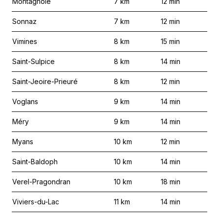
Montagnole
7
km
12
min
Sonnaz
7
km
12
min
Vimines
8
km
15
min
Saint-Sulpice
8
km
14
min
Saint-Jeoire-Prieuré
8
km
12
min
Voglans
9
km
14
min
Méry
9
km
14
min
Myans
10
km
12
min
Saint-Baldoph
10
km
14
min
Verel-Pragondran
10
km
18
min
Viviers-du-Lac
11
km
14
min