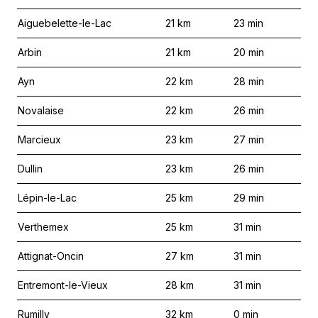
Aiguebelette-le-Lac
21
km
23
min
Arbin
21
km
20
min
Ayn
22
km
28
min
Novalaise
22
km
26
min
Marcieux
23
km
27
min
Dullin
23
km
26
min
Lépin-le-Lac
25
km
29
min
Verthemex
25
km
31
min
Attignat-Oncin
27
km
31
min
Entremont-le-Vieux
28
km
31
min
Rumilly
32
km
0
min