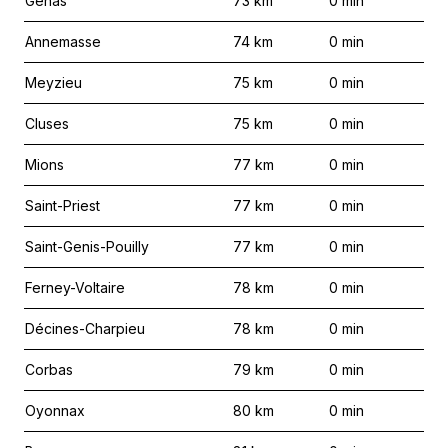
Genas
73
km
0
min
Annemasse
74
km
0
min
Meyzieu
75
km
0
min
Cluses
75
km
0
min
Mions
77
km
0
min
Saint-Priest
77
km
0
min
Saint-Genis-Pouilly
77
km
0
min
Ferney-Voltaire
78
km
0
min
Décines-Charpieu
78
km
0
min
Corbas
79
km
0
min
Oyonnax
80
km
0
min