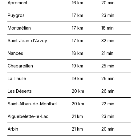
Apremont
16
km
20
min
Puygros
17
km
23
min
Montmélian
17
km
18
min
Saint-Jean-d'Arvey
17
km
32
min
Nances
18
km
21
min
Chapareillan
19
km
25
min
La Thuile
19
km
26
min
Les Déserts
20
km
26
min
Saint-Alban-de-Montbel
20
km
22
min
Aiguebelette-le-Lac
21
km
23
min
Arbin
21
km
20
min