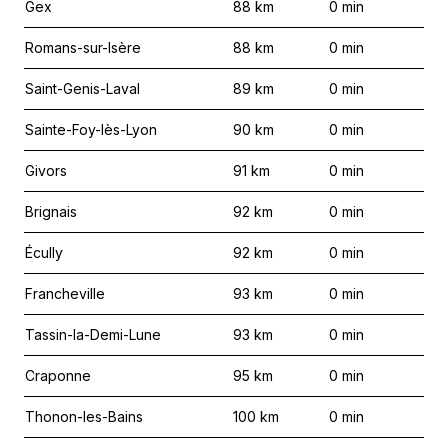
Gex
88
km
0
min
Romans-sur-Isère
88
km
0
min
Saint-Genis-Laval
89
km
0
min
Sainte-Foy-lès-Lyon
90
km
0
min
Givors
91
km
0
min
Brignais
92
km
0
min
Écully
92
km
0
min
Francheville
93
km
0
min
Tassin-la-Demi-Lune
93
km
0
min
Craponne
95
km
0
min
Thonon-les-Bains
100
km
0
min