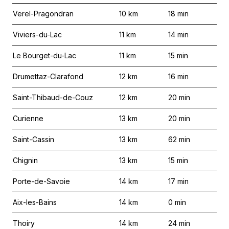
Verel-Pragondran
10
km
18
min
Viviers-du-Lac
11
km
14
min
Le Bourget-du-Lac
11
km
15
min
Drumettaz-Clarafond
12
km
16
min
Saint-Thibaud-de-Couz
12
km
20
min
Curienne
13
km
20
min
Saint-Cassin
13
km
62
min
Chignin
13
km
15
min
Porte-de-Savoie
14
km
17
min
Aix-les-Bains
14
km
0
min
Thoiry
14
km
24
min