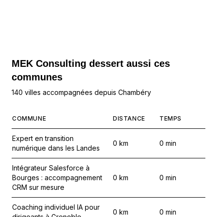
MEK Consulting
dessert aussi ces
communes
140 villes accompagnées depuis Chambéry
COMMUNE
DISTANCE
TEMPS
Expert en transition
0
km
0
min
numérique dans les Landes
Intégrateur Salesforce à
Bourges : accompagnement
0
km
0
min
CRM sur mesure
Coaching individuel IA pour
0
km
0
min
dirigeants à Grenoble