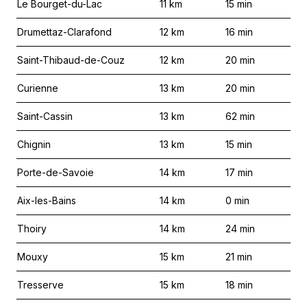
Le Bourget-du-Lac
11
km
15
min
Drumettaz-Clarafond
12
km
16
min
Saint-Thibaud-de-Couz
12
km
20
min
Curienne
13
km
20
min
Saint-Cassin
13
km
62
min
Chignin
13
km
15
min
Porte-de-Savoie
14
km
17
min
Aix-les-Bains
14
km
0
min
Thoiry
14
km
24
min
Mouxy
15
km
21
min
Tresserve
15
km
18
min