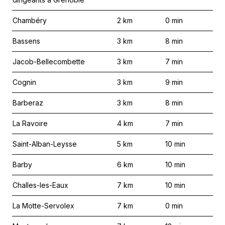
Chambéry
2
km
0
min
Bassens
3
km
8
min
Jacob-Bellecombette
3
km
7
min
Cognin
3
km
9
min
Barberaz
3
km
8
min
La Ravoire
4
km
7
min
Saint-Alban-Leysse
5
km
10
min
Barby
6
km
10
min
Challes-les-Eaux
7
km
10
min
La Motte-Servolex
7
km
0
min