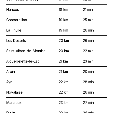
Nances
18
km
21
min
Chapareillan
19
km
25
min
La Thuile
19
km
26
min
Les Déserts
20
km
26
min
Saint-Alban-de-Montbel
20
km
22
min
Aiguebelette-le-Lac
21
km
23
min
Arbin
21
km
20
min
Ayn
22
km
28
min
Novalaise
22
km
26
min
Marcieux
23
km
27
min
Dullin
23
km
26
min