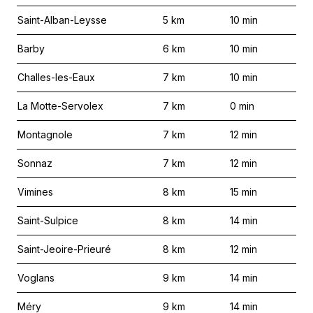
Saint-Alban-Leysse
5
km
10
min
Barby
6
km
10
min
Challes-les-Eaux
7
km
10
min
La Motte-Servolex
7
km
0
min
Montagnole
7
km
12
min
Sonnaz
7
km
12
min
Vimines
8
km
15
min
Saint-Sulpice
8
km
14
min
Saint-Jeoire-Prieuré
8
km
12
min
Voglans
9
km
14
min
Méry
9
km
14
min