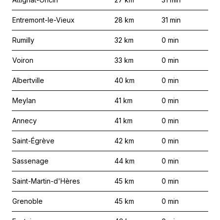
Entremont-le-Vieux
28
km
31
min
Rumilly
32
km
0
min
Voiron
33
km
0
min
Albertville
40
km
0
min
Meylan
41
km
0
min
Annecy
41
km
0
min
Saint-Égrève
42
km
0
min
Sassenage
44
km
0
min
Saint-Martin-d'Hères
45
km
0
min
Grenoble
45
km
0
min