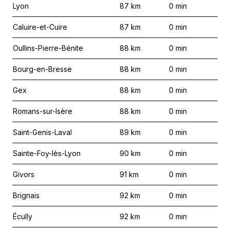
Lyon
87
km
0
min
Caluire-et-Cuire
87
km
0
min
Oullins-Pierre-Bénite
88
km
0
min
Bourg-en-Bresse
88
km
0
min
Gex
88
km
0
min
Romans-sur-Isère
88
km
0
min
Saint-Genis-Laval
89
km
0
min
Sainte-Foy-lès-Lyon
90
km
0
min
Givors
91
km
0
min
Brignais
92
km
0
min
Écully
92
km
0
min