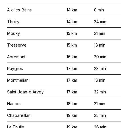
Aix-les-Bains
14
km
0
min
Thoiry
14
km
24
min
Mouxy
15
km
21
min
Tresserve
15
km
18
min
Apremont
16
km
20
min
Puygros
17
km
23
min
Montmélian
17
km
18
min
Saint-Jean-d'Arvey
17
km
32
min
Nances
18
km
21
min
Chapareillan
19
km
25
min
La Thuile
19
km
26
min