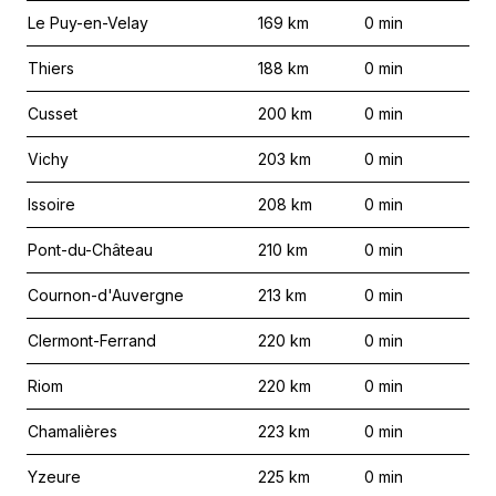
Le Puy-en-Velay
169
km
0
min
Thiers
188
km
0
min
Cusset
200
km
0
min
Vichy
203
km
0
min
Issoire
208
km
0
min
Pont-du-Château
210
km
0
min
Cournon-d'Auvergne
213
km
0
min
Clermont-Ferrand
220
km
0
min
Riom
220
km
0
min
Chamalières
223
km
0
min
Yzeure
225
km
0
min