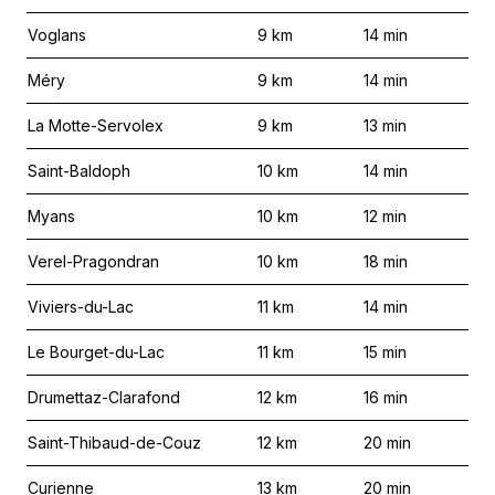
Voglans
9
km
14
min
Méry
9
km
14
min
La Motte-Servolex
9
km
13
min
Saint-Baldoph
10
km
14
min
Myans
10
km
12
min
Verel-Pragondran
10
km
18
min
Viviers-du-Lac
11
km
14
min
Le Bourget-du-Lac
11
km
15
min
Drumettaz-Clarafond
12
km
16
min
Saint-Thibaud-de-Couz
12
km
20
min
Curienne
13
km
20
min