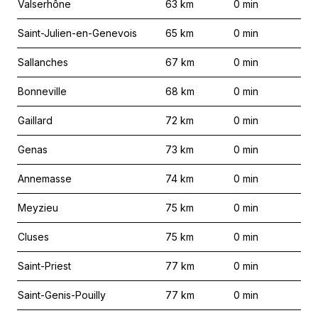
Valserhône
63
km
0
min
Saint-Julien-en-Genevois
65
km
0
min
Sallanches
67
km
0
min
Bonneville
68
km
0
min
Gaillard
72
km
0
min
Genas
73
km
0
min
Annemasse
74
km
0
min
Meyzieu
75
km
0
min
Cluses
75
km
0
min
Saint-Priest
77
km
0
min
Saint-Genis-Pouilly
77
km
0
min