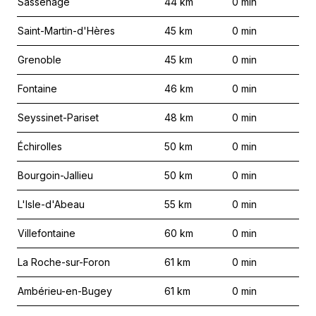
Sassenage
44
km
0
min
Saint-Martin-d'Hères
45
km
0
min
Grenoble
45
km
0
min
Fontaine
46
km
0
min
Seyssinet-Pariset
48
km
0
min
Échirolles
50
km
0
min
Bourgoin-Jallieu
50
km
0
min
L'Isle-d'Abeau
55
km
0
min
Villefontaine
60
km
0
min
La Roche-sur-Foron
61
km
0
min
Ambérieu-en-Bugey
61
km
0
min