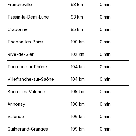
Francheville
93
km
0
min
Tassin-la-Demi-Lune
93
km
0
min
Craponne
95
km
0
min
Thonon-les-Bains
100
km
0
min
Rive-de-Gier
102
km
0
min
Tournon-sur-Rhône
104
km
0
min
Villefranche-sur-Saône
104
km
0
min
Bourg-lès-Valence
105
km
0
min
Annonay
106
km
0
min
Valence
106
km
0
min
Guilherand-Granges
109
km
0
min