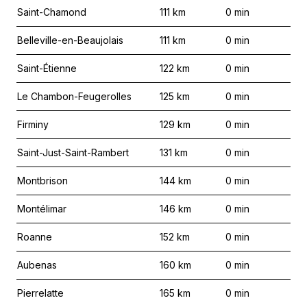
Saint-Chamond
111
km
0
min
Belleville-en-Beaujolais
111
km
0
min
Saint-Étienne
122
km
0
min
Le Chambon-Feugerolles
125
km
0
min
Firminy
129
km
0
min
Saint-Just-Saint-Rambert
131
km
0
min
Montbrison
144
km
0
min
Montélimar
146
km
0
min
Roanne
152
km
0
min
Aubenas
160
km
0
min
Pierrelatte
165
km
0
min