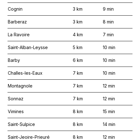
Cognin
3
km
9
min
Barberaz
3
km
8
min
La Ravoire
4
km
7
min
Saint-Alban-Leysse
5
km
10
min
Barby
6
km
10
min
Challes-les-Eaux
7
km
10
min
Montagnole
7
km
12
min
Sonnaz
7
km
12
min
Vimines
8
km
15
min
Saint-Sulpice
8
km
14
min
Saint-Jeoire-Prieuré
8
km
12
min