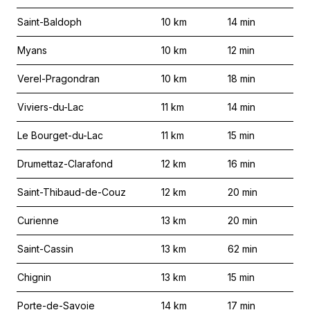
Saint-Baldoph
10
km
14
min
Myans
10
km
12
min
Verel-Pragondran
10
km
18
min
Viviers-du-Lac
11
km
14
min
Le Bourget-du-Lac
11
km
15
min
Drumettaz-Clarafond
12
km
16
min
Saint-Thibaud-de-Couz
12
km
20
min
Curienne
13
km
20
min
Saint-Cassin
13
km
62
min
Chignin
13
km
15
min
Porte-de-Savoie
14
km
17
min