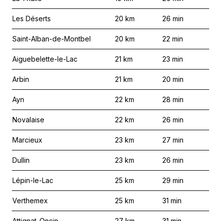
Les Déserts
20
km
26
min
Saint-Alban-de-Montbel
20
km
22
min
Aiguebelette-le-Lac
21
km
23
min
Arbin
21
km
20
min
Ayn
22
km
28
min
Novalaise
22
km
26
min
Marcieux
23
km
27
min
Dullin
23
km
26
min
Lépin-le-Lac
25
km
29
min
Verthemex
25
km
31
min
Attignat-Oncin
27
km
31
min