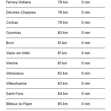
Ferney-Voltaire
78
km
0
min
Décines-Charpieu
78
km
0
min
Corbas
79
km
0
min
Oyonnax
80
km
0
min
Bron
81
km
0
min
Vaulx-en-Velin
81
km
0
min
Vienne
81
km
0
min
Vénissieux
82
km
0
min
Villeurbanne
83
km
0
min
Saint-Fons
84
km
0
min
Rillieux-la-Pape
85
km
0
min