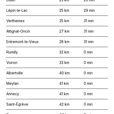
Lépin-le-Lac
25
km
29
min
Verthemex
25
km
31
min
Attignat-Oncin
27
km
31
min
Entremont-le-Vieux
28
km
31
min
Rumilly
32
km
0
min
Voiron
33
km
0
min
Albertville
40
km
0
min
Meylan
41
km
0
min
Annecy
41
km
0
min
Saint-Égrève
42
km
0
min