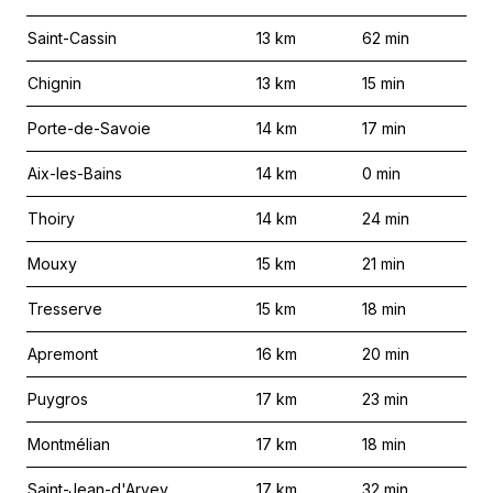
Saint-Cassin
13
km
62
min
Chignin
13
km
15
min
Porte-de-Savoie
14
km
17
min
Aix-les-Bains
14
km
0
min
Thoiry
14
km
24
min
Mouxy
15
km
21
min
Tresserve
15
km
18
min
Apremont
16
km
20
min
Puygros
17
km
23
min
Montmélian
17
km
18
min
Saint-Jean-d'Arvey
17
km
32
min