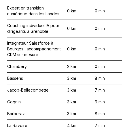
Expert en transition
0
km
0
min
numérique dans les Landes
Coaching individuel IA pour
0
km
0
min
dirigeants à Grenoble
Intégrateur Salesforce à
Bourges : accompagnement
0
km
0
min
CRM sur mesure
Chambéry
2
km
0
min
Bassens
3
km
8
min
Jacob-Bellecombette
3
km
7
min
Cognin
3
km
9
min
Barberaz
3
km
8
min
La Ravoire
4
km
7
min