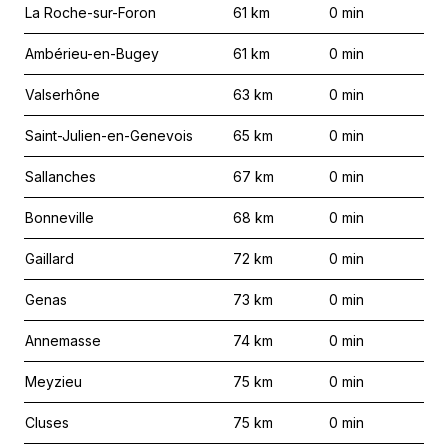
La Roche-sur-Foron
61
km
0
min
Ambérieu-en-Bugey
61
km
0
min
Valserhône
63
km
0
min
Saint-Julien-en-Genevois
65
km
0
min
Sallanches
67
km
0
min
Bonneville
68
km
0
min
Gaillard
72
km
0
min
Genas
73
km
0
min
Annemasse
74
km
0
min
Meyzieu
75
km
0
min
Cluses
75
km
0
min