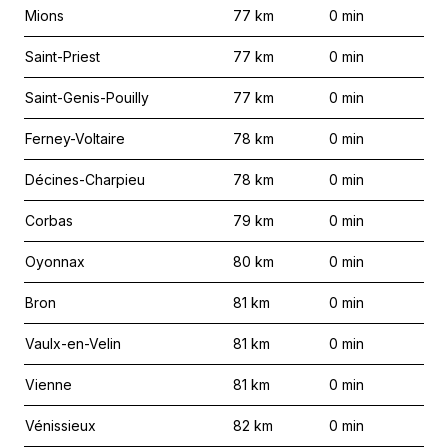
Mions
77
km
0
min
Saint-Priest
77
km
0
min
Saint-Genis-Pouilly
77
km
0
min
Ferney-Voltaire
78
km
0
min
Décines-Charpieu
78
km
0
min
Corbas
79
km
0
min
Oyonnax
80
km
0
min
Bron
81
km
0
min
Vaulx-en-Velin
81
km
0
min
Vienne
81
km
0
min
Vénissieux
82
km
0
min