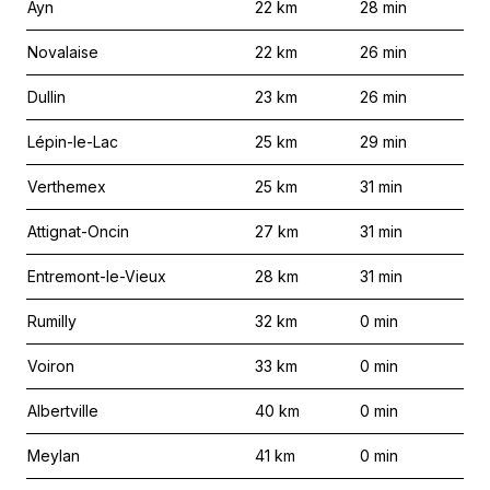
Ayn
22
km
28
min
Novalaise
22
km
26
min
Dullin
23
km
26
min
Lépin-le-Lac
25
km
29
min
Verthemex
25
km
31
min
Attignat-Oncin
27
km
31
min
Entremont-le-Vieux
28
km
31
min
Rumilly
32
km
0
min
Voiron
33
km
0
min
Albertville
40
km
0
min
Meylan
41
km
0
min