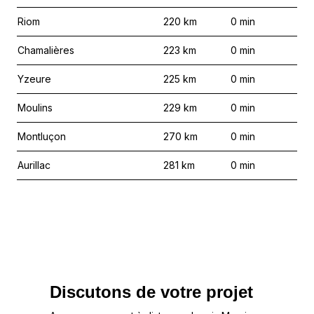
Riom
220
km
0
min
Chamalières
223
km
0
min
Yzeure
225
km
0
min
Moulins
229
km
0
min
Montluçon
270
km
0
min
Aurillac
281
km
0
min
Discutons de votre projet