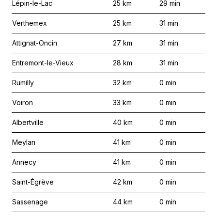
Lépin-le-Lac
25
km
29
min
Verthemex
25
km
31
min
Attignat-Oncin
27
km
31
min
Entremont-le-Vieux
28
km
31
min
Rumilly
32
km
0
min
Voiron
33
km
0
min
Albertville
40
km
0
min
Meylan
41
km
0
min
Annecy
41
km
0
min
Saint-Égrève
42
km
0
min
Sassenage
44
km
0
min