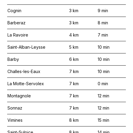
Cognin
3
km
9
min
Barberaz
3
km
8
min
La Ravoire
4
km
7
min
Saint-Alban-Leysse
5
km
10
min
Barby
6
km
10
min
Challes-les-Eaux
7
km
10
min
La Motte-Servolex
7
km
0
min
Montagnole
7
km
12
min
Sonnaz
7
km
12
min
Vimines
8
km
15
min
Saint-Sulpice
8
km
14
min