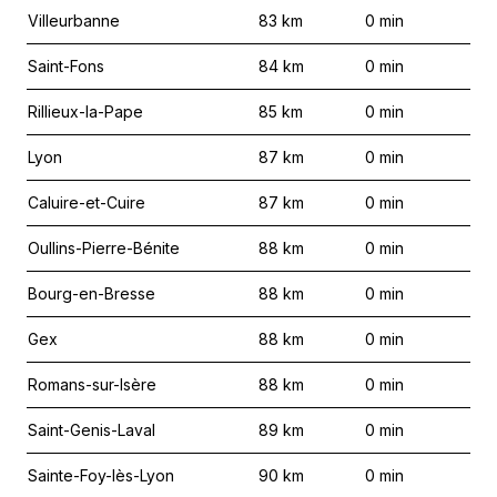
Villeurbanne
83
km
0
min
Saint-Fons
84
km
0
min
Rillieux-la-Pape
85
km
0
min
Lyon
87
km
0
min
Caluire-et-Cuire
87
km
0
min
Oullins-Pierre-Bénite
88
km
0
min
Bourg-en-Bresse
88
km
0
min
Gex
88
km
0
min
Romans-sur-Isère
88
km
0
min
Saint-Genis-Laval
89
km
0
min
Sainte-Foy-lès-Lyon
90
km
0
min