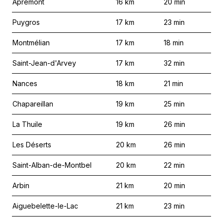
Apremont
16
km
20
min
Puygros
17
km
23
min
Montmélian
17
km
18
min
Saint-Jean-d'Arvey
17
km
32
min
Nances
18
km
21
min
Chapareillan
19
km
25
min
La Thuile
19
km
26
min
Les Déserts
20
km
26
min
Saint-Alban-de-Montbel
20
km
22
min
Arbin
21
km
20
min
Aiguebelette-le-Lac
21
km
23
min