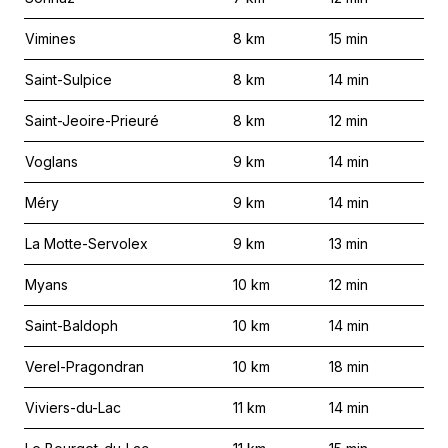
Vimines
8
km
15
min
Saint-Sulpice
8
km
14
min
Saint-Jeoire-Prieuré
8
km
12
min
Voglans
9
km
14
min
Méry
9
km
14
min
La Motte-Servolex
9
km
13
min
Myans
10
km
12
min
Saint-Baldoph
10
km
14
min
Verel-Pragondran
10
km
18
min
Viviers-du-Lac
11
km
14
min