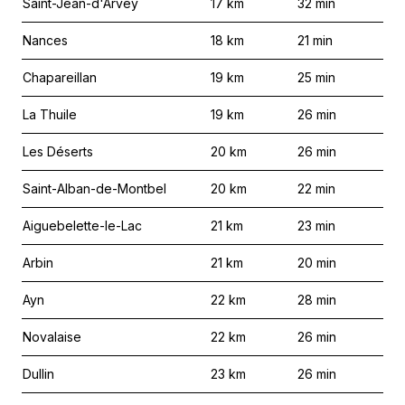
Saint-Jean-d'Arvey
17
km
32
min
Nances
18
km
21
min
Chapareillan
19
km
25
min
La Thuile
19
km
26
min
Les Déserts
20
km
26
min
Saint-Alban-de-Montbel
20
km
22
min
Aiguebelette-le-Lac
21
km
23
min
Arbin
21
km
20
min
Ayn
22
km
28
min
Novalaise
22
km
26
min
Dullin
23
km
26
min