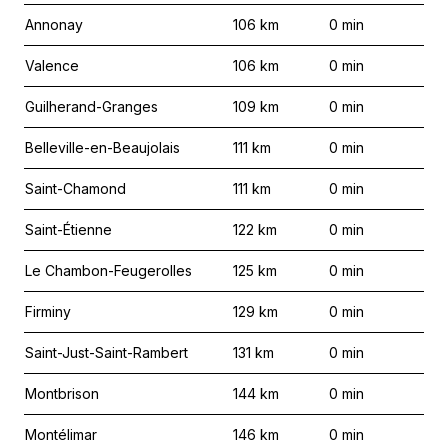
Annonay
106
km
0
min
Valence
106
km
0
min
Guilherand-Granges
109
km
0
min
Belleville-en-Beaujolais
111
km
0
min
Saint-Chamond
111
km
0
min
Saint-Étienne
122
km
0
min
Le Chambon-Feugerolles
125
km
0
min
Firminy
129
km
0
min
Saint-Just-Saint-Rambert
131
km
0
min
Montbrison
144
km
0
min
Montélimar
146
km
0
min