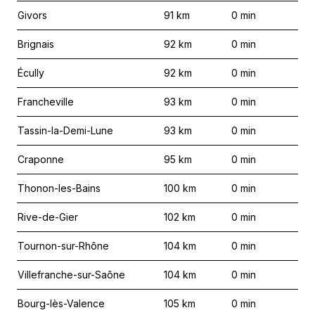
Givors
91
km
0
min
Brignais
92
km
0
min
Écully
92
km
0
min
Francheville
93
km
0
min
Tassin-la-Demi-Lune
93
km
0
min
Craponne
95
km
0
min
Thonon-les-Bains
100
km
0
min
Rive-de-Gier
102
km
0
min
Tournon-sur-Rhône
104
km
0
min
Villefranche-sur-Saône
104
km
0
min
Bourg-lès-Valence
105
km
0
min