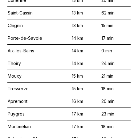
Curienne
13
km
20
min
Saint-Cassin
13
km
62
min
Chignin
13
km
15
min
Porte-de-Savoie
14
km
17
min
Aix-les-Bains
14
km
0
min
Thoiry
14
km
24
min
Mouxy
15
km
21
min
Tresserve
15
km
18
min
Apremont
16
km
20
min
Puygros
17
km
23
min
Montmélian
17
km
18
min