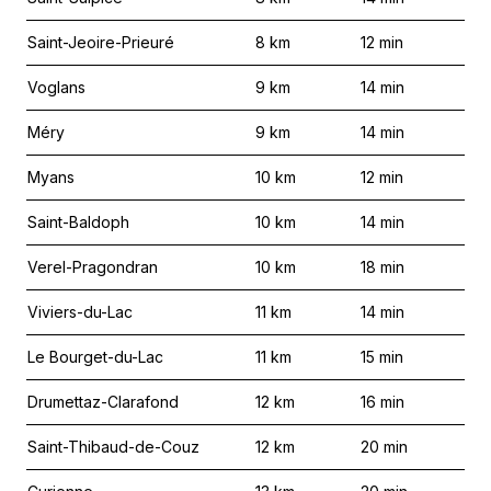
Saint-Jeoire-Prieuré
8
km
12
min
Voglans
9
km
14
min
Méry
9
km
14
min
Myans
10
km
12
min
Saint-Baldoph
10
km
14
min
Verel-Pragondran
10
km
18
min
Viviers-du-Lac
11
km
14
min
Le Bourget-du-Lac
11
km
15
min
Drumettaz-Clarafond
12
km
16
min
Saint-Thibaud-de-Couz
12
km
20
min