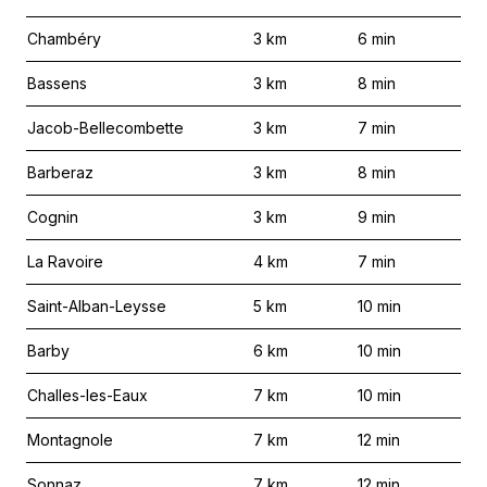
Chambéry
3
km
6
min
Bassens
3
km
8
min
Jacob-Bellecombette
3
km
7
min
Barberaz
3
km
8
min
Cognin
3
km
9
min
La Ravoire
4
km
7
min
Saint-Alban-Leysse
5
km
10
min
Barby
6
km
10
min
Challes-les-Eaux
7
km
10
min
Montagnole
7
km
12
min
Sonnaz
7
km
12
min