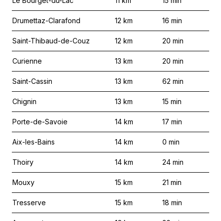
Le Bourget-du-Lac
11
km
15
min
Drumettaz-Clarafond
12
km
16
min
Saint-Thibaud-de-Couz
12
km
20
min
Curienne
13
km
20
min
Saint-Cassin
13
km
62
min
Chignin
13
km
15
min
Porte-de-Savoie
14
km
17
min
Aix-les-Bains
14
km
0
min
Thoiry
14
km
24
min
Mouxy
15
km
21
min
Tresserve
15
km
18
min