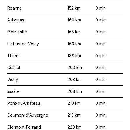
Roanne
152
km
0
min
Aubenas
160
km
0
min
Pierrelatte
165
km
0
min
Le Puy-en-Velay
169
km
0
min
Thiers
188
km
0
min
Cusset
200
km
0
min
Vichy
203
km
0
min
Issoire
208
km
0
min
Pont-du-Château
210
km
0
min
Cournon-d'Auvergne
213
km
0
min
Clermont-Ferrand
220
km
0
min