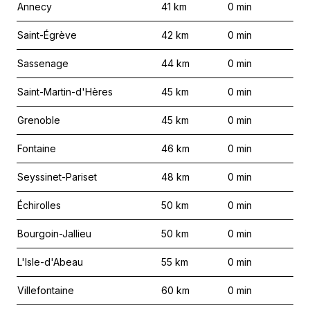
Annecy
41
km
0
min
Saint-Égrève
42
km
0
min
Sassenage
44
km
0
min
Saint-Martin-d'Hères
45
km
0
min
Grenoble
45
km
0
min
Fontaine
46
km
0
min
Seyssinet-Pariset
48
km
0
min
Échirolles
50
km
0
min
Bourgoin-Jallieu
50
km
0
min
L'Isle-d'Abeau
55
km
0
min
Villefontaine
60
km
0
min