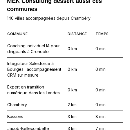
MEK Consulting
dessert aussi ces
communes
140 villes accompagnées depuis Chambéry
COMMUNE
DISTANCE
TEMPS
Coaching individuel IA pour
0
km
0
min
dirigeants à Grenoble
Intégrateur Salesforce à
Bourges : accompagnement
0
km
0
min
CRM sur mesure
Expert en transition
0
km
0
min
numérique dans les Landes
Chambéry
2
km
0
min
Bassens
3
km
8
min
Jacob-Bellecombette
3
km
7
min