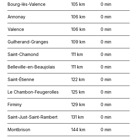
Bourg-lès-Valence
105
km
0
min
Annonay
106
km
0
min
Valence
106
km
0
min
Guilherand-Granges
109
km
0
min
Saint-Chamond
111
km
0
min
Belleville-en-Beaujolais
111
km
0
min
Saint-Étienne
122
km
0
min
Le Chambon-Feugerolles
125
km
0
min
Firminy
129
km
0
min
Saint-Just-Saint-Rambert
131
km
0
min
Montbrison
144
km
0
min