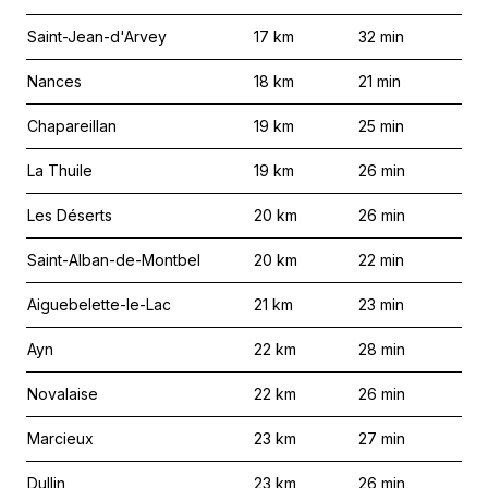
Saint-Jean-d'Arvey
17
km
32
min
Nances
18
km
21
min
Chapareillan
19
km
25
min
La Thuile
19
km
26
min
Les Déserts
20
km
26
min
Saint-Alban-de-Montbel
20
km
22
min
Aiguebelette-le-Lac
21
km
23
min
Ayn
22
km
28
min
Novalaise
22
km
26
min
Marcieux
23
km
27
min
Dullin
23
km
26
min