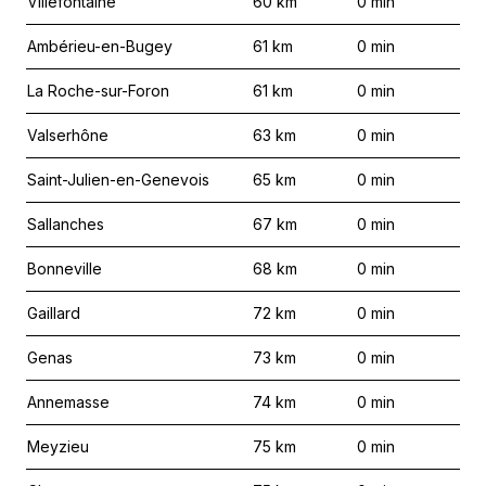
Villefontaine
60
km
0
min
Ambérieu-en-Bugey
61
km
0
min
La Roche-sur-Foron
61
km
0
min
Valserhône
63
km
0
min
Saint-Julien-en-Genevois
65
km
0
min
Sallanches
67
km
0
min
Bonneville
68
km
0
min
Gaillard
72
km
0
min
Genas
73
km
0
min
Annemasse
74
km
0
min
Meyzieu
75
km
0
min