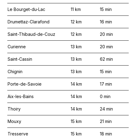
Le Bourget-du-Lac
11
km
15
min
Drumettaz-Clarafond
12
km
16
min
Saint-Thibaud-de-Couz
12
km
20
min
Curienne
13
km
20
min
Saint-Cassin
13
km
62
min
Chignin
13
km
15
min
Porte-de-Savoie
14
km
17
min
Aix-les-Bains
14
km
0
min
Thoiry
14
km
24
min
Mouxy
15
km
21
min
Tresserve
15
km
18
min