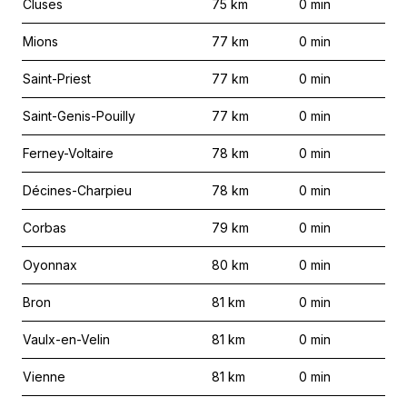
Cluses
75
km
0
min
Mions
77
km
0
min
Saint-Priest
77
km
0
min
Saint-Genis-Pouilly
77
km
0
min
Ferney-Voltaire
78
km
0
min
Décines-Charpieu
78
km
0
min
Corbas
79
km
0
min
Oyonnax
80
km
0
min
Bron
81
km
0
min
Vaulx-en-Velin
81
km
0
min
Vienne
81
km
0
min