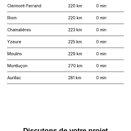
Clermont-Ferrand
220
km
0
min
Riom
220
km
0
min
Chamalières
223
km
0
min
Yzeure
225
km
0
min
Moulins
229
km
0
min
Montluçon
270
km
0
min
Aurillac
281
km
0
min
Discutons de votre projet