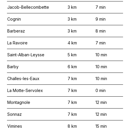
Jacob-Bellecombette
3
km
7
min
Cognin
3
km
9
min
Barberaz
3
km
8
min
La Ravoire
4
km
7
min
Saint-Alban-Leysse
5
km
10
min
Barby
6
km
10
min
Challes-les-Eaux
7
km
10
min
La Motte-Servolex
7
km
0
min
Montagnole
7
km
12
min
Sonnaz
7
km
12
min
Vimines
8
km
15
min