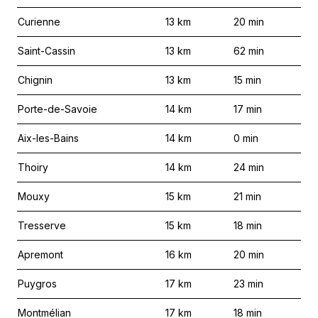
Curienne
13
km
20
min
Saint-Cassin
13
km
62
min
Chignin
13
km
15
min
Porte-de-Savoie
14
km
17
min
Aix-les-Bains
14
km
0
min
Thoiry
14
km
24
min
Mouxy
15
km
21
min
Tresserve
15
km
18
min
Apremont
16
km
20
min
Puygros
17
km
23
min
Montmélian
17
km
18
min