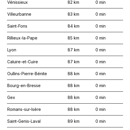
Vénissieux
82
km
0
min
Villeurbanne
83
km
0
min
Saint-Fons
84
km
0
min
Rillieux-la-Pape
85
km
0
min
Lyon
87
km
0
min
Caluire-et-Cuire
87
km
0
min
Oullins-Pierre-Bénite
88
km
0
min
Bourg-en-Bresse
88
km
0
min
Gex
88
km
0
min
Romans-sur-Isère
88
km
0
min
Saint-Genis-Laval
89
km
0
min