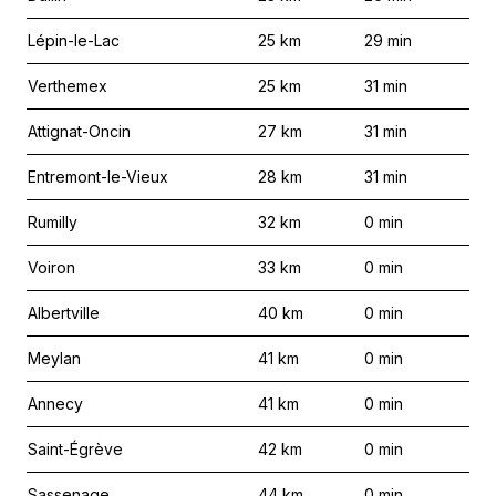
Lépin-le-Lac
25
km
29
min
Verthemex
25
km
31
min
Attignat-Oncin
27
km
31
min
Entremont-le-Vieux
28
km
31
min
Rumilly
32
km
0
min
Voiron
33
km
0
min
Albertville
40
km
0
min
Meylan
41
km
0
min
Annecy
41
km
0
min
Saint-Égrève
42
km
0
min
Sassenage
44
km
0
min