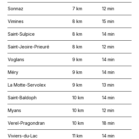
Sonnaz
7
km
12
min
Vimines
8
km
15
min
Saint-Sulpice
8
km
14
min
Saint-Jeoire-Prieuré
8
km
12
min
Voglans
9
km
14
min
Méry
9
km
14
min
La Motte-Servolex
9
km
13
min
Saint-Baldoph
10
km
14
min
Myans
10
km
12
min
Verel-Pragondran
10
km
18
min
Viviers-du-Lac
11
km
14
min