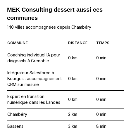
MEK Consulting
dessert aussi ces
communes
140 villes accompagnées depuis Chambéry
COMMUNE
DISTANCE
TEMPS
Coaching individuel IA pour
0
km
0
min
dirigeants à Grenoble
Intégrateur Salesforce à
Bourges : accompagnement
0
km
0
min
CRM sur mesure
Expert en transition
0
km
0
min
numérique dans les Landes
Chambéry
2
km
0
min
Bassens
3
km
8
min