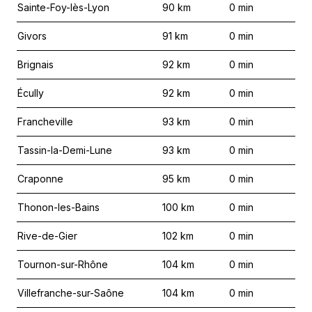
Sainte-Foy-lès-Lyon
90
km
0
min
Givors
91
km
0
min
Brignais
92
km
0
min
Écully
92
km
0
min
Francheville
93
km
0
min
Tassin-la-Demi-Lune
93
km
0
min
Craponne
95
km
0
min
Thonon-les-Bains
100
km
0
min
Rive-de-Gier
102
km
0
min
Tournon-sur-Rhône
104
km
0
min
Villefranche-sur-Saône
104
km
0
min