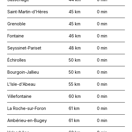
Saint-Martin-d'Hères
45
km
0
min
Grenoble
45
km
0
min
Fontaine
46
km
0
min
Seyssinet-Pariset
48
km
0
min
Échirolles
50
km
0
min
Bourgoin-Jallieu
50
km
0
min
L'Isle-d'Abeau
55
km
0
min
Villefontaine
60
km
0
min
La Roche-sur-Foron
61
km
0
min
Ambérieu-en-Bugey
61
km
0
min