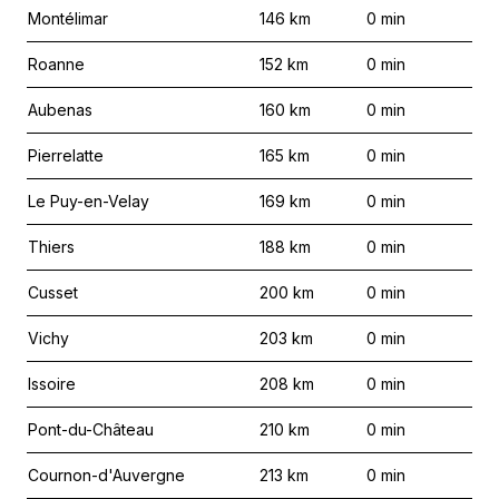
Montélimar
146
km
0
min
Roanne
152
km
0
min
Aubenas
160
km
0
min
Pierrelatte
165
km
0
min
Le Puy-en-Velay
169
km
0
min
Thiers
188
km
0
min
Cusset
200
km
0
min
Vichy
203
km
0
min
Issoire
208
km
0
min
Pont-du-Château
210
km
0
min
Cournon-d'Auvergne
213
km
0
min