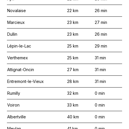
Novalaise
22
km
26
min
Marcieux
23
km
27
min
Dullin
23
km
26
min
Lépin-le-Lac
25
km
29
min
Verthemex
25
km
31
min
Attignat-Oncin
27
km
31
min
Entremont-le-Vieux
28
km
31
min
Rumilly
32
km
0
min
Voiron
33
km
0
min
Albertville
40
km
0
min
Meylan
41
km
0
min