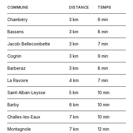
COMMUNE
DISTANCE
TEMPS
Chambéry
3
km
6
min
Bassens
3
km
8
min
Jacob-Bellecombette
3
km
7
min
Cognin
3
km
9
min
Barberaz
3
km
8
min
La Ravoire
4
km
7
min
Saint-Alban-Leysse
5
km
10
min
Barby
6
km
10
min
Challes-les-Eaux
7
km
10
min
Montagnole
7
km
12
min