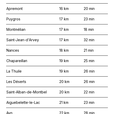
Apremont
16
km
20
min
Puygros
17
km
23
min
Montmélian
17
km
18
min
Saint-Jean-d'Arvey
17
km
32
min
Nances
18
km
21
min
Chapareillan
19
km
25
min
La Thuile
19
km
26
min
Les Déserts
20
km
26
min
Saint-Alban-de-Montbel
20
km
22
min
Aiguebelette-le-Lac
21
km
23
min
Ayn
22
km
28
min