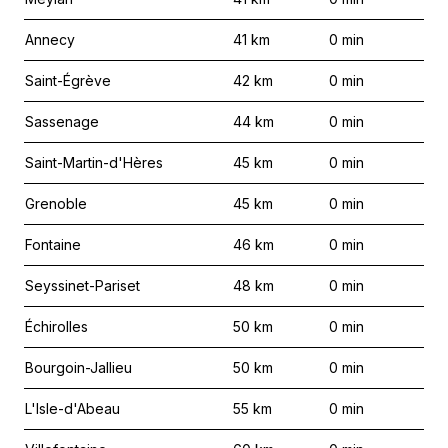
Annecy
41
km
0
min
Saint-Égrève
42
km
0
min
Sassenage
44
km
0
min
Saint-Martin-d'Hères
45
km
0
min
Grenoble
45
km
0
min
Fontaine
46
km
0
min
Seyssinet-Pariset
48
km
0
min
Échirolles
50
km
0
min
Bourgoin-Jallieu
50
km
0
min
L'Isle-d'Abeau
55
km
0
min