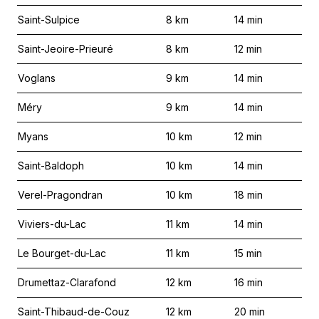
Saint-Sulpice
8
km
14
min
Saint-Jeoire-Prieuré
8
km
12
min
Voglans
9
km
14
min
Méry
9
km
14
min
Myans
10
km
12
min
Saint-Baldoph
10
km
14
min
Verel-Pragondran
10
km
18
min
Viviers-du-Lac
11
km
14
min
Le Bourget-du-Lac
11
km
15
min
Drumettaz-Clarafond
12
km
16
min
Saint-Thibaud-de-Couz
12
km
20
min