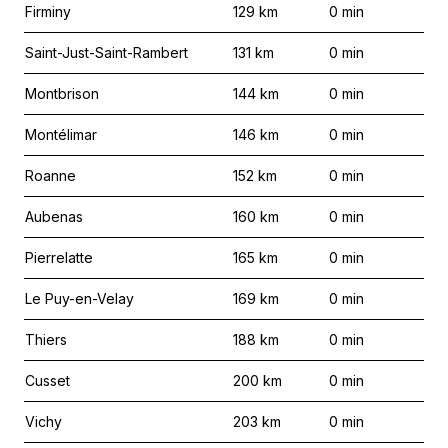
Firminy
129
km
0
min
Saint-Just-Saint-Rambert
131
km
0
min
Montbrison
144
km
0
min
Montélimar
146
km
0
min
Roanne
152
km
0
min
Aubenas
160
km
0
min
Pierrelatte
165
km
0
min
Le Puy-en-Velay
169
km
0
min
Thiers
188
km
0
min
Cusset
200
km
0
min
Vichy
203
km
0
min