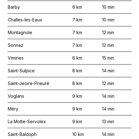
Barby
6
km
10
min
Challes-les-Eaux
7
km
10
min
Montagnole
7
km
12
min
Sonnaz
7
km
12
min
Vimines
8
km
15
min
Saint-Sulpice
8
km
14
min
Saint-Jeoire-Prieuré
8
km
12
min
Voglans
9
km
14
min
Méry
9
km
14
min
La Motte-Servolex
9
km
13
min
Saint-Baldoph
10
km
14
min