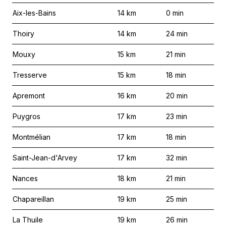
Aix-les-Bains
14
km
0
min
Thoiry
14
km
24
min
Mouxy
15
km
21
min
Tresserve
15
km
18
min
Apremont
16
km
20
min
Puygros
17
km
23
min
Montmélian
17
km
18
min
Saint-Jean-d'Arvey
17
km
32
min
Nances
18
km
21
min
Chapareillan
19
km
25
min
La Thuile
19
km
26
min