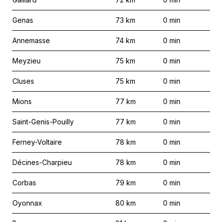
Genas
73
km
0
min
Annemasse
74
km
0
min
Meyzieu
75
km
0
min
Cluses
75
km
0
min
Mions
77
km
0
min
Saint-Genis-Pouilly
77
km
0
min
Ferney-Voltaire
78
km
0
min
Décines-Charpieu
78
km
0
min
Corbas
79
km
0
min
Oyonnax
80
km
0
min