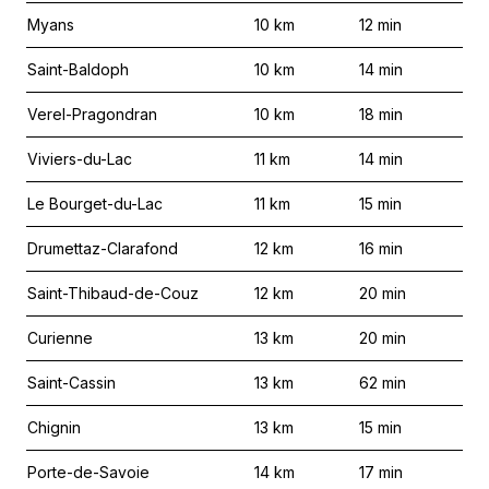
Myans
10
km
12
min
Saint-Baldoph
10
km
14
min
Verel-Pragondran
10
km
18
min
Viviers-du-Lac
11
km
14
min
Le Bourget-du-Lac
11
km
15
min
Drumettaz-Clarafond
12
km
16
min
Saint-Thibaud-de-Couz
12
km
20
min
Curienne
13
km
20
min
Saint-Cassin
13
km
62
min
Chignin
13
km
15
min
Porte-de-Savoie
14
km
17
min