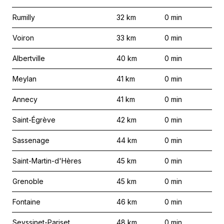
Rumilly
32
km
0
min
Voiron
33
km
0
min
Albertville
40
km
0
min
Meylan
41
km
0
min
Annecy
41
km
0
min
Saint-Égrève
42
km
0
min
Sassenage
44
km
0
min
Saint-Martin-d'Hères
45
km
0
min
Grenoble
45
km
0
min
Fontaine
46
km
0
min
Seyssinet-Pariset
48
km
0
min