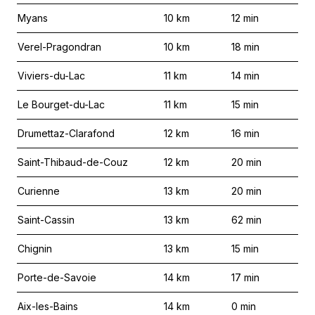
Myans
10
km
12
min
Verel-Pragondran
10
km
18
min
Viviers-du-Lac
11
km
14
min
Le Bourget-du-Lac
11
km
15
min
Drumettaz-Clarafond
12
km
16
min
Saint-Thibaud-de-Couz
12
km
20
min
Curienne
13
km
20
min
Saint-Cassin
13
km
62
min
Chignin
13
km
15
min
Porte-de-Savoie
14
km
17
min
Aix-les-Bains
14
km
0
min