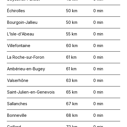
Échirolles
50
km
0
min
Bourgoin-Jallieu
50
km
0
min
L'Isle-d'Abeau
55
km
0
min
Villefontaine
60
km
0
min
La Roche-sur-Foron
61
km
0
min
Ambérieu-en-Bugey
61
km
0
min
Valserhône
63
km
0
min
Saint-Julien-en-Genevois
65
km
0
min
Sallanches
67
km
0
min
Bonneville
68
km
0
min
Gaillard
72
km
0
min