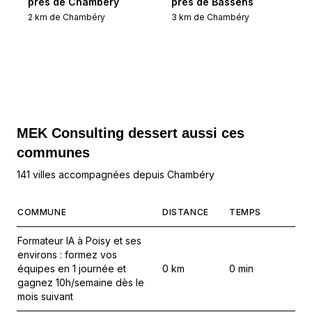
près de Chambéry
près de Bassens
2
km de
Chambéry
3
km de
Chambéry
MEK Consulting
dessert aussi ces
communes
141 villes accompagnées depuis Chambéry
COMMUNE
DISTANCE
TEMPS
Formateur IA à Poisy et ses
environs : formez vos
équipes en 1 journée et
0
km
0
min
gagnez 10h/semaine dès le
mois suivant