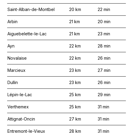
Saint-Alban-de-Montbel
20
km
22
min
Arbin
21
km
20
min
Aiguebelette-le-Lac
21
km
23
min
Ayn
22
km
28
min
Novalaise
22
km
26
min
Marcieux
23
km
27
min
Dullin
23
km
26
min
Lépin-le-Lac
25
km
29
min
Verthemex
25
km
31
min
Attignat-Oncin
27
km
31
min
Entremont-le-Vieux
28
km
31
min