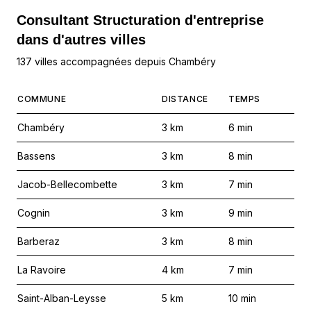
Consultant Structuration d'entreprise
dans d'autres villes
137 villes accompagnées depuis Chambéry
COMMUNE
DISTANCE
TEMPS
Chambéry
3
km
6
min
Bassens
3
km
8
min
Jacob-Bellecombette
3
km
7
min
Cognin
3
km
9
min
Barberaz
3
km
8
min
La Ravoire
4
km
7
min
Saint-Alban-Leysse
5
km
10
min