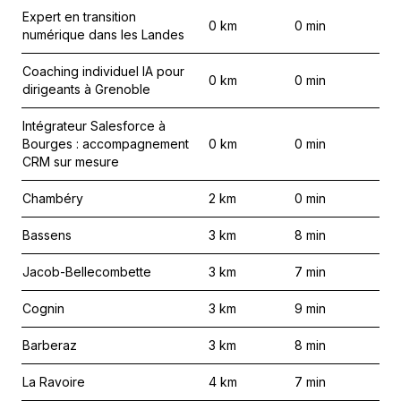
Expert en transition
0
km
0
min
numérique dans les Landes
Coaching individuel IA pour
0
km
0
min
dirigeants à Grenoble
Intégrateur Salesforce à
Bourges : accompagnement
0
km
0
min
CRM sur mesure
Chambéry
2
km
0
min
Bassens
3
km
8
min
Jacob-Bellecombette
3
km
7
min
Cognin
3
km
9
min
Barberaz
3
km
8
min
La Ravoire
4
km
7
min