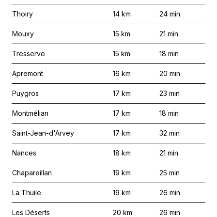
Thoiry
14
km
24
min
Mouxy
15
km
21
min
Tresserve
15
km
18
min
Apremont
16
km
20
min
Puygros
17
km
23
min
Montmélian
17
km
18
min
Saint-Jean-d'Arvey
17
km
32
min
Nances
18
km
21
min
Chapareillan
19
km
25
min
La Thuile
19
km
26
min
Les Déserts
20
km
26
min