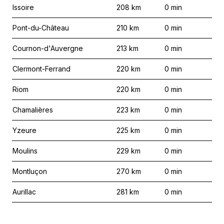
Issoire
208
km
0
min
Pont-du-Château
210
km
0
min
Cournon-d'Auvergne
213
km
0
min
Clermont-Ferrand
220
km
0
min
Riom
220
km
0
min
Chamalières
223
km
0
min
Yzeure
225
km
0
min
Moulins
229
km
0
min
Montluçon
270
km
0
min
Aurillac
281
km
0
min