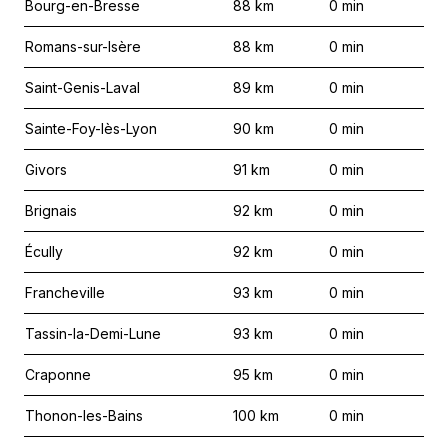
Bourg-en-Bresse
88
km
0
min
Romans-sur-Isère
88
km
0
min
Saint-Genis-Laval
89
km
0
min
Sainte-Foy-lès-Lyon
90
km
0
min
Givors
91
km
0
min
Brignais
92
km
0
min
Écully
92
km
0
min
Francheville
93
km
0
min
Tassin-la-Demi-Lune
93
km
0
min
Craponne
95
km
0
min
Thonon-les-Bains
100
km
0
min