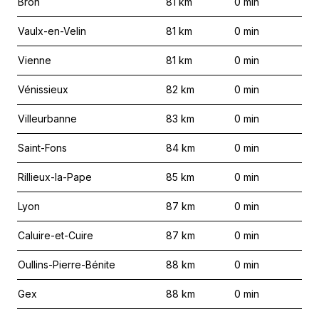
Bron
81
km
0
min
Vaulx-en-Velin
81
km
0
min
Vienne
81
km
0
min
Vénissieux
82
km
0
min
Villeurbanne
83
km
0
min
Saint-Fons
84
km
0
min
Rillieux-la-Pape
85
km
0
min
Lyon
87
km
0
min
Caluire-et-Cuire
87
km
0
min
Oullins-Pierre-Bénite
88
km
0
min
Gex
88
km
0
min