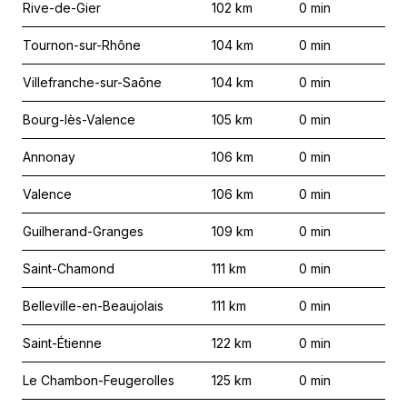
Rive-de-Gier
102
km
0
min
Tournon-sur-Rhône
104
km
0
min
Villefranche-sur-Saône
104
km
0
min
Bourg-lès-Valence
105
km
0
min
Annonay
106
km
0
min
Valence
106
km
0
min
Guilherand-Granges
109
km
0
min
Saint-Chamond
111
km
0
min
Belleville-en-Beaujolais
111
km
0
min
Saint-Étienne
122
km
0
min
Le Chambon-Feugerolles
125
km
0
min