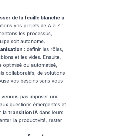
sser de la feuille blanche à
ions vos projets de A à Z :
umentons les processus,
uipe soit autonome.
ganisation
: définir les rôles,
blons et les vides. Ensuite,
e optimisé ou automatisé,
ls collaboratifs, de solutions
pouse vos besoins sans vous
e venons pas imposer une
 aux questions émergentes et
r la
transition IA
dans leurs
nter la productivité, rester