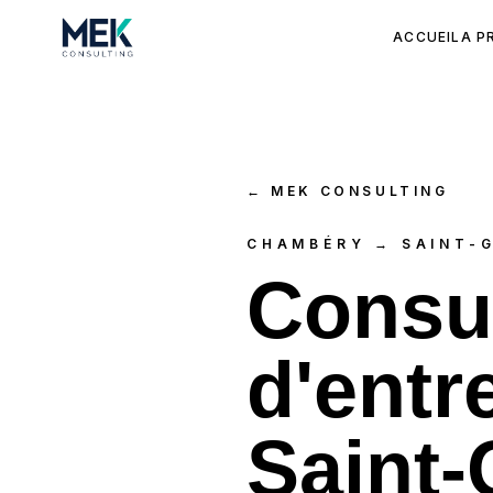
ACCUEIL
A P
←
MEK CONSULTING
CHAMBÉRY → SAINT-G
Consul
d'entr
Saint-