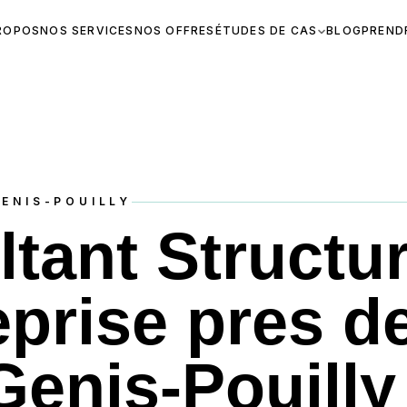
ROPOS
NOS SERVICES
NOS OFFRES
ÉTUDES DE CAS
BLOG
PREND
ENIS-POUILLY
tant Structur
eprise pres d
Genis-Pouilly