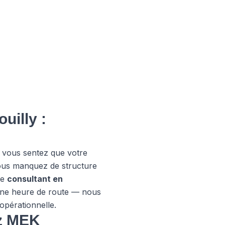
uilly :
t vous sentez que votre
 vous manquez de structure
re
consultant en
une heure de route — nous
opérationnelle.
ez MEK