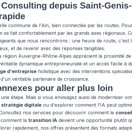
onsulting depuis Saint-Genis-P
 rapide
belle commune de l'Ain, bien connectée par les routes. Pou
m se fait confortablement par les grands axes régionaux. Ce
irigeants que nous rencontrons : une heure de route, c'est 
enjeux, et de revenir avec des réponses tangibles.
la région Auvergne-Rhône-Alpes apprécient la proximité 
 véritable dynamique entrepreneuriale et un accès facile à 
age d'entreprise
holistique avec des interventions spécialis
 d'un véritable partenaire de croissance.
nnexes pour aller plus loin
 une étape. Mais si vous envisagez aussi de moderniser votre
e
stratégie digitale
ou d'explorer comment l'IA peut optim
 Consultez
nos services
pour découvrir comment le
conseil
u comment la
transition IA
devient une opportunité plutôt 
plorer rapidement,
nos offres
présentent des formats adapté