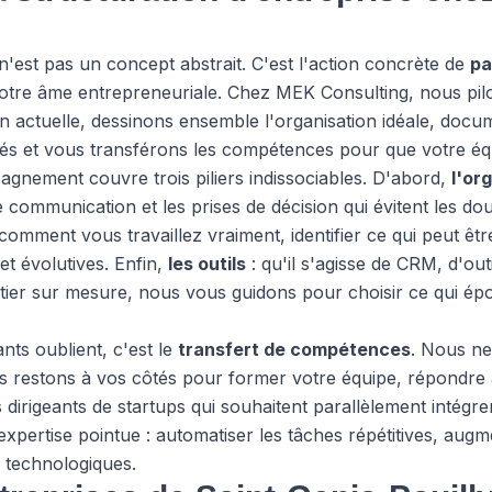
 n'est pas un concept abstrait. C'est l'action concrète de
pa
tre âme entrepreneuriale. Chez MEK Consulting, nous pilot
on actuelle, dessinons ensemble l'organisation idéale, doc
ptés et vous transférons les compétences pour que votre éq
nement couvre trois piliers indissociables. D'abord,
l'or
de communication et les prises de décision qui évitent les dou
omment vous travaillez vraiment, identifier ce qui peut êtr
et évolutives. Enfin,
les outils
: qu'il s'agisse de CRM, d'outi
tier sur mesure, nous vous guidons pour choisir ce qui é
ts oublient, c'est le
transfert de compétences
. Nous n
ous restons à vos côtés pour former votre équipe, répondre
s dirigeants de startups qui souhaitent parallèlement intégre
xpertise pointue : automatiser les tâches répétitives, augme
s technologiques.