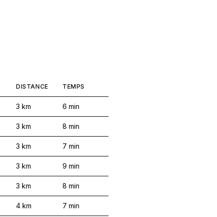
DISTANCE
TEMPS
3
km
6
min
3
km
8
min
3
km
7
min
3
km
9
min
3
km
8
min
4
km
7
min