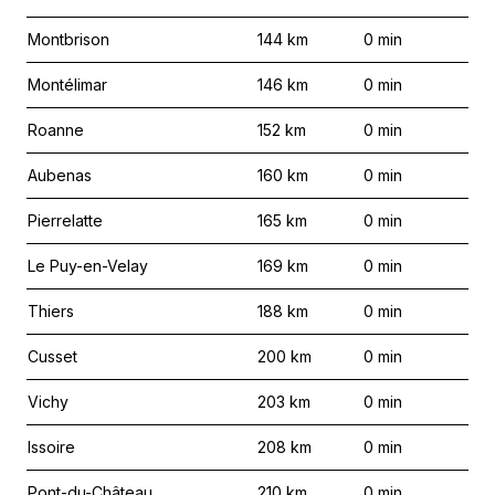
Montbrison
144
km
0
min
Montélimar
146
km
0
min
Roanne
152
km
0
min
Aubenas
160
km
0
min
Pierrelatte
165
km
0
min
Le Puy-en-Velay
169
km
0
min
Thiers
188
km
0
min
Cusset
200
km
0
min
Vichy
203
km
0
min
Issoire
208
km
0
min
Pont-du-Château
210
km
0
min