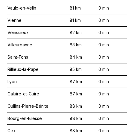
Vaulx-en-Velin
81
km
0
min
Vienne
81
km
0
min
Vénissieux
82
km
0
min
Villeurbanne
83
km
0
min
Saint-Fons
84
km
0
min
Rillieux-la-Pape
85
km
0
min
Lyon
87
km
0
min
Caluire-et-Cuire
87
km
0
min
Oullins-Pierre-Bénite
88
km
0
min
Bourg-en-Bresse
88
km
0
min
Gex
88
km
0
min