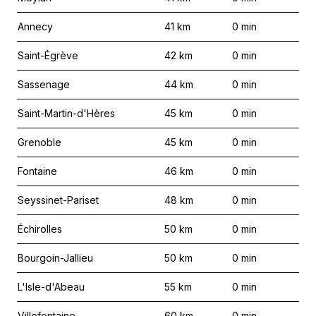
Annecy
41
km
0
min
Saint-Égrève
42
km
0
min
Sassenage
44
km
0
min
Saint-Martin-d'Hères
45
km
0
min
Grenoble
45
km
0
min
Fontaine
46
km
0
min
Seyssinet-Pariset
48
km
0
min
Échirolles
50
km
0
min
Bourgoin-Jallieu
50
km
0
min
L'Isle-d'Abeau
55
km
0
min
Villefontaine
60
km
0
min