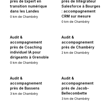
près de Expert en
près de Intégrateur
transition numérique
Salesforce à Bourges
dans les Landes
: accompagnement
CRM sur mesure
0
km de
Chambéry
0
km de
Chambéry
Audit &
Audit &
accompagnement
accompagnement
près de Coaching
près de Chambéry
individuel IA pour
2
km de
Chambéry
dirigeants à Grenoble
0
km de
Chambéry
Audit &
Audit &
accompagnement
accompagnement
près de Bassens
près de Jacob-
Bellecombette
3
km de
Chambéry
3
km de
Chambéry