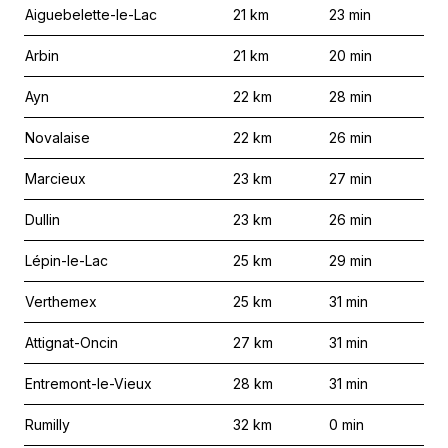
Aiguebelette-le-Lac
21
km
23
min
Arbin
21
km
20
min
Ayn
22
km
28
min
Novalaise
22
km
26
min
Marcieux
23
km
27
min
Dullin
23
km
26
min
Lépin-le-Lac
25
km
29
min
Verthemex
25
km
31
min
Attignat-Oncin
27
km
31
min
Entremont-le-Vieux
28
km
31
min
Rumilly
32
km
0
min