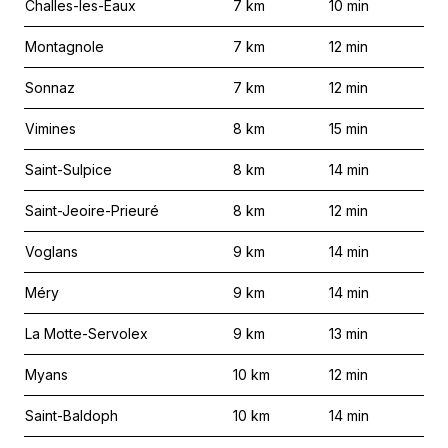
Challes-les-Eaux
7
km
10
min
Montagnole
7
km
12
min
Sonnaz
7
km
12
min
Vimines
8
km
15
min
Saint-Sulpice
8
km
14
min
Saint-Jeoire-Prieuré
8
km
12
min
Voglans
9
km
14
min
Méry
9
km
14
min
La Motte-Servolex
9
km
13
min
Myans
10
km
12
min
Saint-Baldoph
10
km
14
min