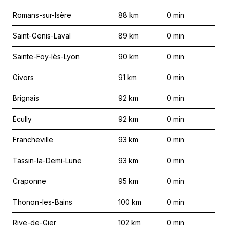
Romans-sur-Isère
88
km
0
min
Saint-Genis-Laval
89
km
0
min
Sainte-Foy-lès-Lyon
90
km
0
min
Givors
91
km
0
min
Brignais
92
km
0
min
Écully
92
km
0
min
Francheville
93
km
0
min
Tassin-la-Demi-Lune
93
km
0
min
Craponne
95
km
0
min
Thonon-les-Bains
100
km
0
min
Rive-de-Gier
102
km
0
min