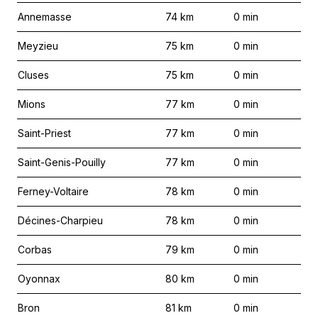
Annemasse
74
km
0
min
Meyzieu
75
km
0
min
Cluses
75
km
0
min
Mions
77
km
0
min
Saint-Priest
77
km
0
min
Saint-Genis-Pouilly
77
km
0
min
Ferney-Voltaire
78
km
0
min
Décines-Charpieu
78
km
0
min
Corbas
79
km
0
min
Oyonnax
80
km
0
min
Bron
81
km
0
min