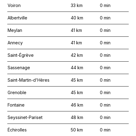
Voiron
33
km
0
min
Albertville
40
km
0
min
Meylan
41
km
0
min
Annecy
41
km
0
min
Saint-Égrève
42
km
0
min
Sassenage
44
km
0
min
Saint-Martin-d'Hères
45
km
0
min
Grenoble
45
km
0
min
Fontaine
46
km
0
min
Seyssinet-Pariset
48
km
0
min
Échirolles
50
km
0
min