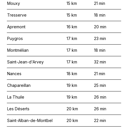
Mouxy
15
km
21
min
Tresserve
15
km
18
min
Apremont
16
km
20
min
Puygros
17
km
23
min
Montmélian
17
km
18
min
Saint-Jean-d'Arvey
17
km
32
min
Nances
18
km
21
min
Chapareillan
19
km
25
min
La Thuile
19
km
26
min
Les Déserts
20
km
26
min
Saint-Alban-de-Montbel
20
km
22
min