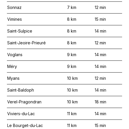
Sonnaz
7
km
12
min
Vimines
8
km
15
min
Saint-Sulpice
8
km
14
min
Saint-Jeoire-Prieuré
8
km
12
min
Voglans
9
km
14
min
Méry
9
km
14
min
Myans
10
km
12
min
Saint-Baldoph
10
km
14
min
Verel-Pragondran
10
km
18
min
Viviers-du-Lac
11
km
14
min
Le Bourget-du-Lac
11
km
15
min