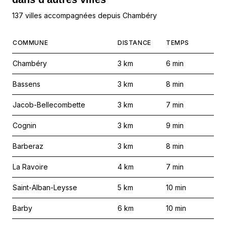
137 villes accompagnées depuis Chambéry
COMMUNE
DISTANCE
TEMPS
Chambéry
3
km
6
min
Bassens
3
km
8
min
Jacob-Bellecombette
3
km
7
min
Cognin
3
km
9
min
Barberaz
3
km
8
min
La Ravoire
4
km
7
min
Saint-Alban-Leysse
5
km
10
min
Barby
6
km
10
min