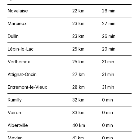
Novalaise
22
km
26
min
Marcieux
23
km
27
min
Dullin
23
km
26
min
Lépin-le-Lac
25
km
29
min
Verthemex
25
km
31
min
Attignat-Oncin
27
km
31
min
Entremont-le-Vieux
28
km
31
min
Rumilly
32
km
0
min
Voiron
33
km
0
min
Albertville
40
km
0
min
Meylan
41
km
0
min