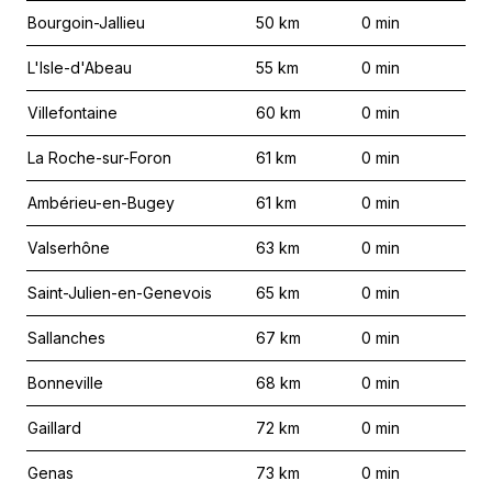
Bourgoin-Jallieu
50
km
0
min
L'Isle-d'Abeau
55
km
0
min
Villefontaine
60
km
0
min
La Roche-sur-Foron
61
km
0
min
Ambérieu-en-Bugey
61
km
0
min
Valserhône
63
km
0
min
Saint-Julien-en-Genevois
65
km
0
min
Sallanches
67
km
0
min
Bonneville
68
km
0
min
Gaillard
72
km
0
min
Genas
73
km
0
min