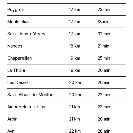
Puygros
17
km
23
min
Montmélian
17
km
18
min
Saint-Jean-d'Arvey
17
km
32
min
Nances
18
km
21
min
Chapareillan
19
km
25
min
La Thuile
19
km
26
min
Les Déserts
20
km
26
min
Saint-Alban-de-Montbel
20
km
22
min
Aiguebelette-le-Lac
21
km
23
min
Arbin
21
km
20
min
Ayn
22
km
28
min