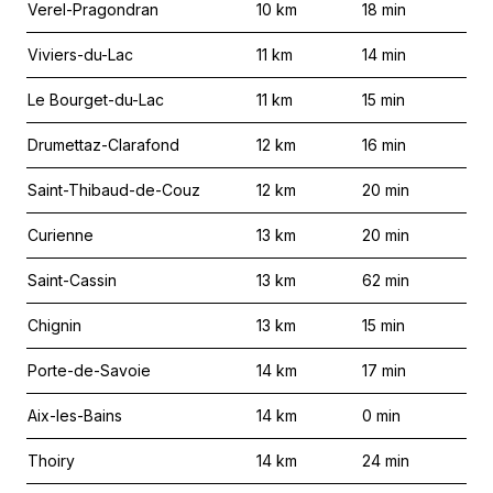
Verel-Pragondran
10
km
18
min
Viviers-du-Lac
11
km
14
min
Le Bourget-du-Lac
11
km
15
min
Drumettaz-Clarafond
12
km
16
min
Saint-Thibaud-de-Couz
12
km
20
min
Curienne
13
km
20
min
Saint-Cassin
13
km
62
min
Chignin
13
km
15
min
Porte-de-Savoie
14
km
17
min
Aix-les-Bains
14
km
0
min
Thoiry
14
km
24
min