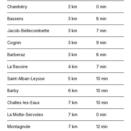
Chambéry
2
km
0
min
Bassens
3
km
8
min
Jacob-Bellecombette
3
km
7
min
Cognin
3
km
9
min
Barberaz
3
km
8
min
La Ravoire
4
km
7
min
Saint-Alban-Leysse
5
km
10
min
Barby
6
km
10
min
Challes-les-Eaux
7
km
10
min
La Motte-Servolex
7
km
0
min
Montagnole
7
km
12
min