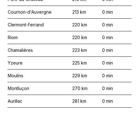
Cournon-d'Auvergne
213
km
0
min
Clermont-Ferrand
220
km
0
min
Riom
220
km
0
min
Chamalières
223
km
0
min
Yzeure
225
km
0
min
Moulins
229
km
0
min
Montluçon
270
km
0
min
Aurillac
281
km
0
min