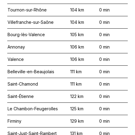
Tournon-sur-Rhône
104
km
0
min
Villefranche-sur-Saône
104
km
0
min
Bourg-lès-Valence
105
km
0
min
Annonay
106
km
0
min
Valence
106
km
0
min
Belleville-en-Beaujolais
111
km
0
min
Saint-Chamond
111
km
0
min
Saint-Étienne
122
km
0
min
Le Chambon-Feugerolles
125
km
0
min
Firminy
129
km
0
min
Saint-Just-Saint-Rambert
131
km
0
min