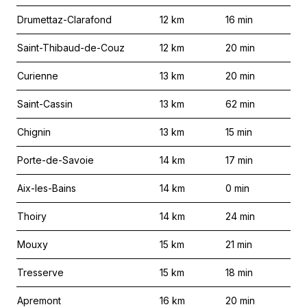
Drumettaz-Clarafond
12
km
16
min
Saint-Thibaud-de-Couz
12
km
20
min
Curienne
13
km
20
min
Saint-Cassin
13
km
62
min
Chignin
13
km
15
min
Porte-de-Savoie
14
km
17
min
Aix-les-Bains
14
km
0
min
Thoiry
14
km
24
min
Mouxy
15
km
21
min
Tresserve
15
km
18
min
Apremont
16
km
20
min