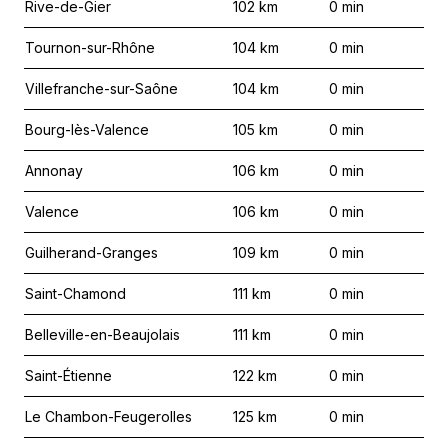
Rive-de-Gier
102
km
0
min
Tournon-sur-Rhône
104
km
0
min
Villefranche-sur-Saône
104
km
0
min
Bourg-lès-Valence
105
km
0
min
Annonay
106
km
0
min
Valence
106
km
0
min
Guilherand-Granges
109
km
0
min
Saint-Chamond
111
km
0
min
Belleville-en-Beaujolais
111
km
0
min
Saint-Étienne
122
km
0
min
Le Chambon-Feugerolles
125
km
0
min