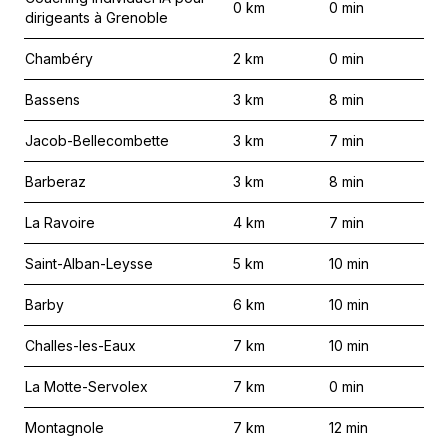
0
km
0
min
dirigeants à Grenoble
Chambéry
2
km
0
min
Bassens
3
km
8
min
Jacob-Bellecombette
3
km
7
min
Barberaz
3
km
8
min
La Ravoire
4
km
7
min
Saint-Alban-Leysse
5
km
10
min
Barby
6
km
10
min
Challes-les-Eaux
7
km
10
min
La Motte-Servolex
7
km
0
min
Montagnole
7
km
12
min