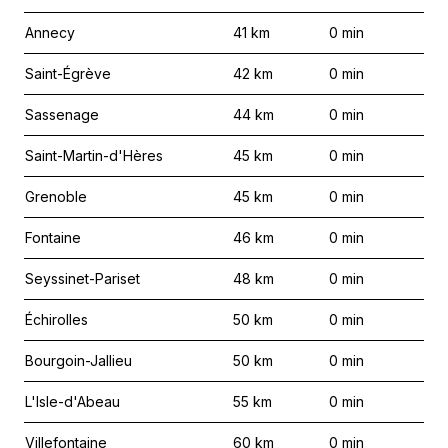
Annecy
41
km
0
min
Saint-Égrève
42
km
0
min
Sassenage
44
km
0
min
Saint-Martin-d'Hères
45
km
0
min
Grenoble
45
km
0
min
Fontaine
46
km
0
min
Seyssinet-Pariset
48
km
0
min
Échirolles
50
km
0
min
Bourgoin-Jallieu
50
km
0
min
L'Isle-d'Abeau
55
km
0
min
Villefontaine
60
km
0
min