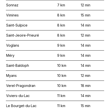
Sonnaz
7
km
12
min
Vimines
8
km
15
min
Saint-Sulpice
8
km
14
min
Saint-Jeoire-Prieuré
8
km
12
min
Voglans
9
km
14
min
Méry
9
km
14
min
Saint-Baldoph
10
km
14
min
Myans
10
km
12
min
Verel-Pragondran
10
km
18
min
Viviers-du-Lac
11
km
14
min
Le Bourget-du-Lac
11
km
15
min