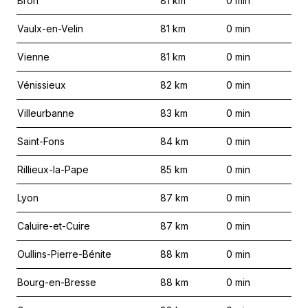
Bron
81
km
0
min
Vaulx-en-Velin
81
km
0
min
Vienne
81
km
0
min
Vénissieux
82
km
0
min
Villeurbanne
83
km
0
min
Saint-Fons
84
km
0
min
Rillieux-la-Pape
85
km
0
min
Lyon
87
km
0
min
Caluire-et-Cuire
87
km
0
min
Oullins-Pierre-Bénite
88
km
0
min
Bourg-en-Bresse
88
km
0
min