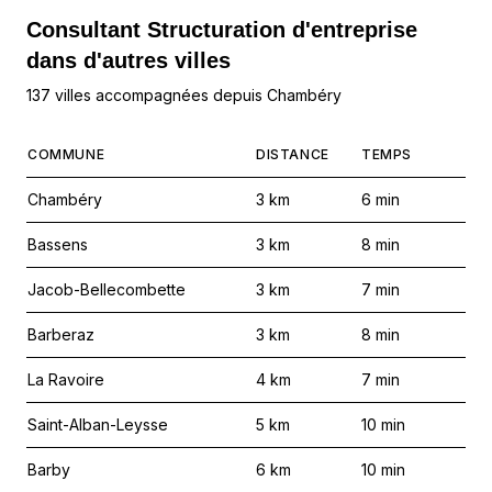
Consultant Structuration d'entreprise
dans d'autres villes
137 villes accompagnées depuis Chambéry
COMMUNE
DISTANCE
TEMPS
Chambéry
3
km
6
min
Bassens
3
km
8
min
Jacob-Bellecombette
3
km
7
min
Barberaz
3
km
8
min
La Ravoire
4
km
7
min
Saint-Alban-Leysse
5
km
10
min
Barby
6
km
10
min