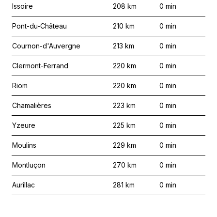
Issoire
208
km
0
min
Pont-du-Château
210
km
0
min
Cournon-d'Auvergne
213
km
0
min
Clermont-Ferrand
220
km
0
min
Riom
220
km
0
min
Chamalières
223
km
0
min
Yzeure
225
km
0
min
Moulins
229
km
0
min
Montluçon
270
km
0
min
Aurillac
281
km
0
min