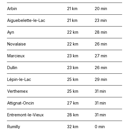
Arbin
21
km
20
min
Aiguebelette-le-Lac
21
km
23
min
Ayn
22
km
28
min
Novalaise
22
km
26
min
Marcieux
23
km
27
min
Dullin
23
km
26
min
Lépin-le-Lac
25
km
29
min
Verthemex
25
km
31
min
Attignat-Oncin
27
km
31
min
Entremont-le-Vieux
28
km
31
min
Rumilly
32
km
0
min