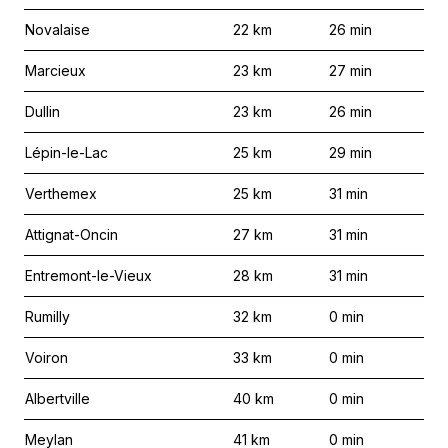
Novalaise
22
km
26
min
Marcieux
23
km
27
min
Dullin
23
km
26
min
Lépin-le-Lac
25
km
29
min
Verthemex
25
km
31
min
Attignat-Oncin
27
km
31
min
Entremont-le-Vieux
28
km
31
min
Rumilly
32
km
0
min
Voiron
33
km
0
min
Albertville
40
km
0
min
Meylan
41
km
0
min