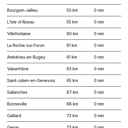
Bourgoin-Jallieu
50
km
0
min
L'Isle-d'Abeau
55
km
0
min
Villefontaine
60
km
0
min
La Roche-sur-Foron
61
km
0
min
Ambérieu-en-Bugey
61
km
0
min
Valserhône
63
km
0
min
Saint-Julien-en-Genevois
65
km
0
min
Sallanches
67
km
0
min
Bonneville
68
km
0
min
Gaillard
72
km
0
min
Genas
73
km
0
min