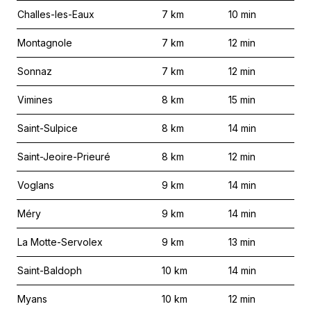
Challes-les-Eaux
7
km
10
min
Montagnole
7
km
12
min
Sonnaz
7
km
12
min
Vimines
8
km
15
min
Saint-Sulpice
8
km
14
min
Saint-Jeoire-Prieuré
8
km
12
min
Voglans
9
km
14
min
Méry
9
km
14
min
La Motte-Servolex
9
km
13
min
Saint-Baldoph
10
km
14
min
Myans
10
km
12
min