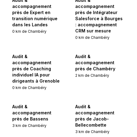
Audit &
Audit &
accompagnement
accompagnement
près de Expert en
près de Intégrateur
transition numérique
Salesforce à Bourges
dans les Landes
: accompagnement
CRM sur mesure
0
km de
Chambéry
0
km de
Chambéry
Audit &
Audit &
accompagnement
accompagnement
près de Coaching
près de Chambéry
individuel IA pour
2
km de
Chambéry
dirigeants à Grenoble
0
km de
Chambéry
Audit &
Audit &
accompagnement
accompagnement
près de Bassens
près de Jacob-
Bellecombette
3
km de
Chambéry
3
km de
Chambéry