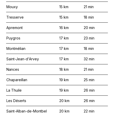
Mouxy
15
km
21
min
Tresserve
15
km
18
min
Apremont
16
km
20
min
Puygros
17
km
23
min
Montmélian
17
km
18
min
Saint-Jean-d'Arvey
17
km
32
min
Nances
18
km
21
min
Chapareillan
19
km
25
min
La Thuile
19
km
26
min
Les Déserts
20
km
26
min
Saint-Alban-de-Montbel
20
km
22
min