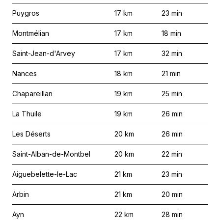
Puygros
17
km
23
min
Montmélian
17
km
18
min
Saint-Jean-d'Arvey
17
km
32
min
Nances
18
km
21
min
Chapareillan
19
km
25
min
La Thuile
19
km
26
min
Les Déserts
20
km
26
min
Saint-Alban-de-Montbel
20
km
22
min
Aiguebelette-le-Lac
21
km
23
min
Arbin
21
km
20
min
Ayn
22
km
28
min