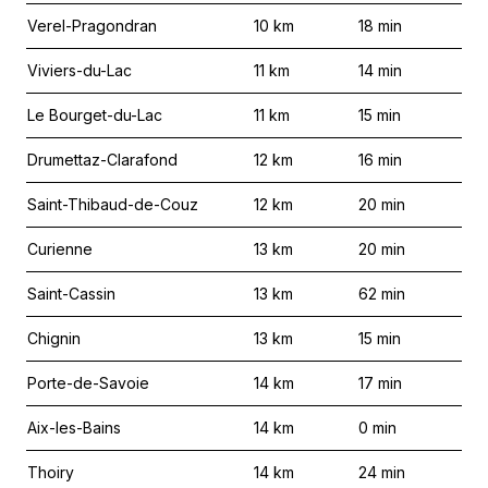
Verel-Pragondran
10
km
18
min
Viviers-du-Lac
11
km
14
min
Le Bourget-du-Lac
11
km
15
min
Drumettaz-Clarafond
12
km
16
min
Saint-Thibaud-de-Couz
12
km
20
min
Curienne
13
km
20
min
Saint-Cassin
13
km
62
min
Chignin
13
km
15
min
Porte-de-Savoie
14
km
17
min
Aix-les-Bains
14
km
0
min
Thoiry
14
km
24
min