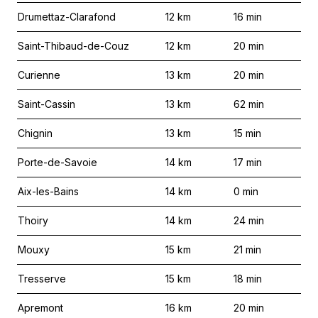
Drumettaz-Clarafond
12
km
16
min
Saint-Thibaud-de-Couz
12
km
20
min
Curienne
13
km
20
min
Saint-Cassin
13
km
62
min
Chignin
13
km
15
min
Porte-de-Savoie
14
km
17
min
Aix-les-Bains
14
km
0
min
Thoiry
14
km
24
min
Mouxy
15
km
21
min
Tresserve
15
km
18
min
Apremont
16
km
20
min