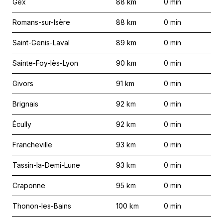
Gex
88
km
0
min
Romans-sur-Isère
88
km
0
min
Saint-Genis-Laval
89
km
0
min
Sainte-Foy-lès-Lyon
90
km
0
min
Givors
91
km
0
min
Brignais
92
km
0
min
Écully
92
km
0
min
Francheville
93
km
0
min
Tassin-la-Demi-Lune
93
km
0
min
Craponne
95
km
0
min
Thonon-les-Bains
100
km
0
min