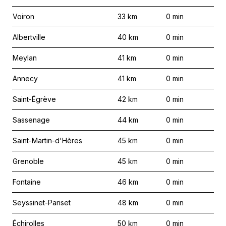
Voiron
33
km
0
min
Albertville
40
km
0
min
Meylan
41
km
0
min
Annecy
41
km
0
min
Saint-Égrève
42
km
0
min
Sassenage
44
km
0
min
Saint-Martin-d'Hères
45
km
0
min
Grenoble
45
km
0
min
Fontaine
46
km
0
min
Seyssinet-Pariset
48
km
0
min
Échirolles
50
km
0
min