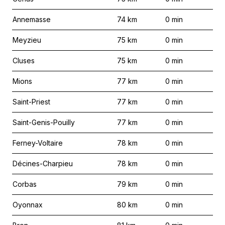
Annemasse
74
km
0
min
Meyzieu
75
km
0
min
Cluses
75
km
0
min
Mions
77
km
0
min
Saint-Priest
77
km
0
min
Saint-Genis-Pouilly
77
km
0
min
Ferney-Voltaire
78
km
0
min
Décines-Charpieu
78
km
0
min
Corbas
79
km
0
min
Oyonnax
80
km
0
min