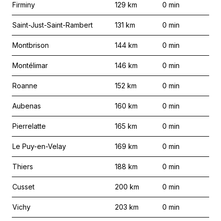
Firminy
129
km
0
min
Saint-Just-Saint-Rambert
131
km
0
min
Montbrison
144
km
0
min
Montélimar
146
km
0
min
Roanne
152
km
0
min
Aubenas
160
km
0
min
Pierrelatte
165
km
0
min
Le Puy-en-Velay
169
km
0
min
Thiers
188
km
0
min
Cusset
200
km
0
min
Vichy
203
km
0
min