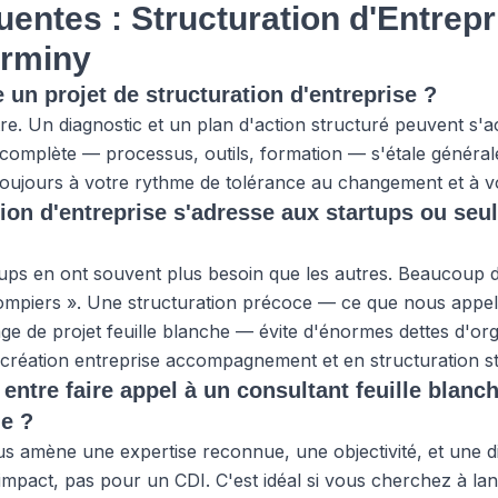
entes : Structuration d'Entrepr
irminy
un projet de structuration d'entreprise ?
re. Un diagnostic et un plan d'action structuré peuvent s'
 complète — processus, outils, formation — s'étale général
oujours à votre rythme de tolérance au changement et à vo
tion d'entreprise s'adresse aux startups ou se
rtups en ont souvent plus besoin que les autres. Beaucoup 
ompiers ». Une structuration précoce — ce que nous app
tage de projet feuille blanche — évite d'énormes dettes d'or
 création entreprise accompagnement et en structuration st
 entre faire appel à un consultant feuille blanc
ne ?
s amène une expertise reconnue, une objectivité, et une disp
impact, pas pour un CDI. C'est idéal si vous cherchez à la