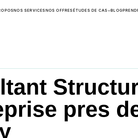
ROPOS
NOS SERVICES
NOS OFFRES
ÉTUDES DE CAS
BLOG
PREND
Y
tant Structur
eprise pres d
y