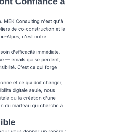
Font Confiance à
e. MEK Consulting n'est qu'à
eliers de co-construction et le
ne-Alpes, c'est notre
oin d'efficacité immédiate.
ue — emails qui se perdent,
ibilité. C'est ce qui forge
onne et ce qui doit changer,
ilité digitale seule, nous
itale
ou la création d'une
ion du marteau qui cherche à
ible
 Pour vous donner un repère :