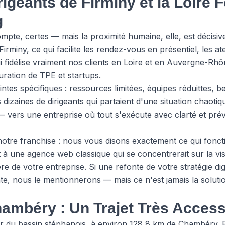
rigeants de Firminy et la Loire 
g
pte, certes — mais la proximité humaine, elle, est décisiv
irminy, ce qui facilite les rendez-vous en présentiel, les at
ui fidélise vraiment nos clients en Loire et en Auvergne-Rhô
uration de TPE et startups.
es spécifiques : ressources limitées, équipes réduittes, bes
zaines de dirigeants qui partaient d'une situation chaotiq
 — vers une entreprise où tout s'exécute avec clarté et prévis
notre franchise : nous vous disons exactement ce qui foncti
à une agence web classique qui se concentrerait sur la visib
ère de votre entreprise. Si une refonte de votre
stratégie dig
nte, nous le mentionnerons — mais ce n'est jamais la solut
ambéry : Un Trajet Très Access
ur du bassin stéphanois, à environ 128,8 km de Chambéry.