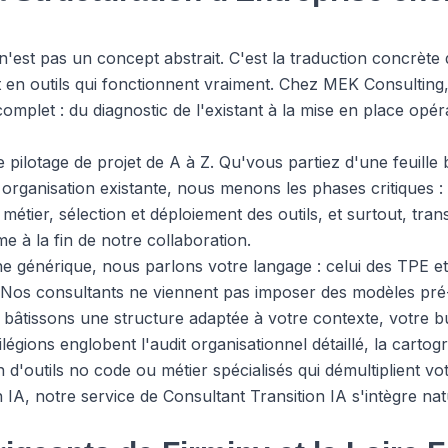
n'est pas un concept abstrait. C'est la traduction concrète 
t en outils qui fonctionnent vraiment. Chez MEK Consulti
omplet : du diagnostic de l'existant à la mise en place opér
 pilotage de projet de A à Z. Qu'vous partiez d'une feuill
organisation existante, nous menons les phases critiques : d
 métier, sélection et déploiement des outils, et surtout, tr
e à la fin de notre collaboration.
 générique, nous parlons votre langage : celui des TPE et 
. Nos consultants ne viennent pas imposer des modèles p
 bâtissons une structure adaptée à votre contexte, votre b
égions englobent l'audit organisationnel détaillé, la cartogr
n d'outils no code ou métier spécialisés qui démultiplient vo
n IA, notre service de
Consultant Transition IA
s'intègre na