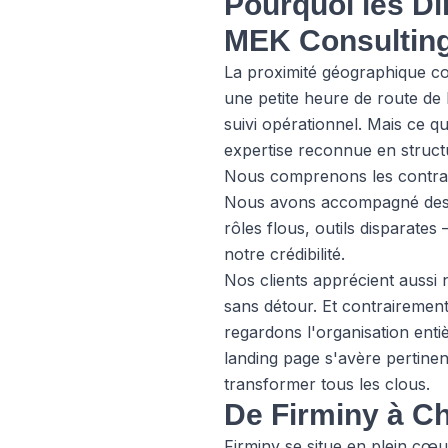
Pourquoi les Di
MEK Consultin
La proximité géographique com
une petite heure de route de F
suivi opérationnel. Mais ce q
expertise reconnue en struct
Nous comprenons les contraint
Nous avons accompagné des di
rôles flous, outils disparates
notre crédibilité.
Nos clients apprécient aussi 
sans détour. Et contrairement 
regardons l'organisation enti
landing page s'avère pertine
transformer tous les clous.
De Firminy à Ch
Firminy se situe en plein cœ