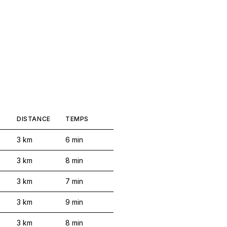
DISTANCE
TEMPS
3
km
6
min
3
km
8
min
3
km
7
min
3
km
9
min
3
km
8
min