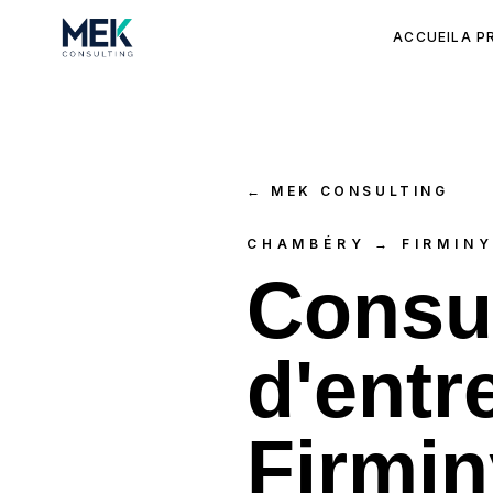
ACCUEIL
A P
←
MEK CONSULTING
CHAMBÉRY → FIRMIN
Consul
d'entr
Firmin