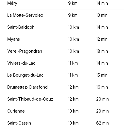
Méry
9
km
14
min
La Motte-Servolex
9
km
13
min
Saint-Baldoph
10
km
14
min
Myans
10
km
12
min
Verel-Pragondran
10
km
18
min
Viviers-du-Lac
11
km
14
min
Le Bourget-du-Lac
11
km
15
min
Drumettaz-Clarafond
12
km
16
min
Saint-Thibaud-de-Couz
12
km
20
min
Curienne
13
km
20
min
Saint-Cassin
13
km
62
min