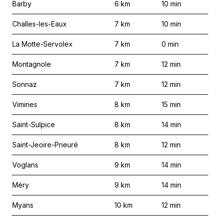
Barby
6
km
10
min
Challes-les-Eaux
7
km
10
min
La Motte-Servolex
7
km
0
min
Montagnole
7
km
12
min
Sonnaz
7
km
12
min
Vimines
8
km
15
min
Saint-Sulpice
8
km
14
min
Saint-Jeoire-Prieuré
8
km
12
min
Voglans
9
km
14
min
Méry
9
km
14
min
Myans
10
km
12
min