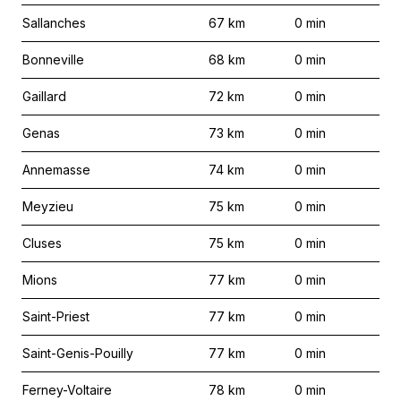
Sallanches
67
km
0
min
Bonneville
68
km
0
min
Gaillard
72
km
0
min
Genas
73
km
0
min
Annemasse
74
km
0
min
Meyzieu
75
km
0
min
Cluses
75
km
0
min
Mions
77
km
0
min
Saint-Priest
77
km
0
min
Saint-Genis-Pouilly
77
km
0
min
Ferney-Voltaire
78
km
0
min