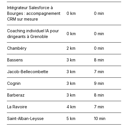
Intégrateur Salesforce à
Bourges : accompagnement
0
km
0
min
CRM sur mesure
Coaching individuel IA pour
0
km
0
min
dirigeants à Grenoble
Chambéry
2
km
0
min
Bassens
3
km
8
min
Jacob-Bellecombette
3
km
7
min
Cognin
3
km
9
min
Barberaz
3
km
8
min
La Ravoire
4
km
7
min
Saint-Alban-Leysse
5
km
10
min