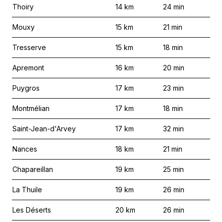
Thoiry
14
km
24
min
Mouxy
15
km
21
min
Tresserve
15
km
18
min
Apremont
16
km
20
min
Puygros
17
km
23
min
Montmélian
17
km
18
min
Saint-Jean-d'Arvey
17
km
32
min
Nances
18
km
21
min
Chapareillan
19
km
25
min
La Thuile
19
km
26
min
Les Déserts
20
km
26
min