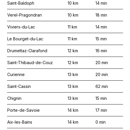
Saint-Baldoph
10
km
14
min
Verel-Pragondran
10
km
18
min
Viviers-du-Lac
11
km
14
min
Le Bourget-du-Lac
11
km
15
min
Drumettaz-Clarafond
12
km
16
min
Saint-Thibaud-de-Couz
12
km
20
min
Curienne
13
km
20
min
Saint-Cassin
13
km
62
min
Chignin
13
km
15
min
Porte-de-Savoie
14
km
17
min
Aix-les-Bains
14
km
0
min