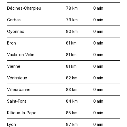
Décines-Charpieu
78
km
0
min
Corbas
79
km
0
min
Oyonnax
80
km
0
min
Bron
81
km
0
min
Vaulx-en-Velin
81
km
0
min
Vienne
81
km
0
min
Vénissieux
82
km
0
min
Villeurbanne
83
km
0
min
Saint-Fons
84
km
0
min
Rillieux-la-Pape
85
km
0
min
Lyon
87
km
0
min