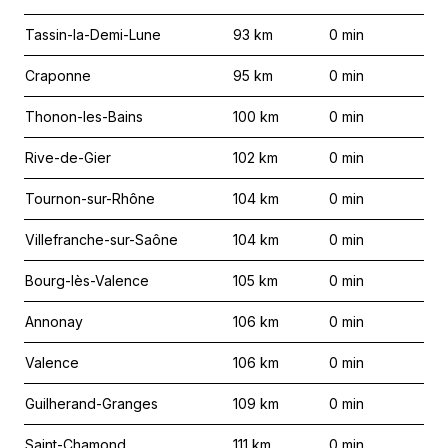
Tassin-la-Demi-Lune
93
km
0
min
Craponne
95
km
0
min
Thonon-les-Bains
100
km
0
min
Rive-de-Gier
102
km
0
min
Tournon-sur-Rhône
104
km
0
min
Villefranche-sur-Saône
104
km
0
min
Bourg-lès-Valence
105
km
0
min
Annonay
106
km
0
min
Valence
106
km
0
min
Guilherand-Granges
109
km
0
min
Saint-Chamond
111
km
0
min