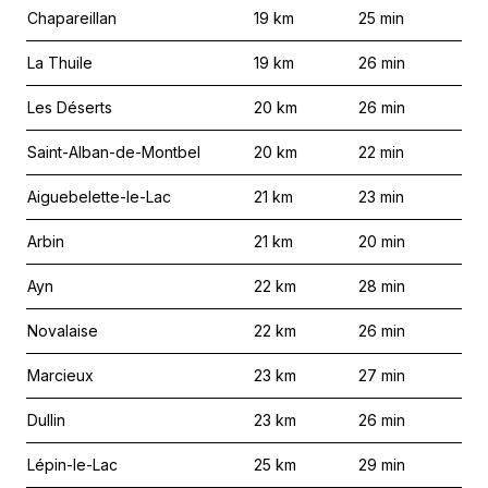
Chapareillan
19
km
25
min
La Thuile
19
km
26
min
Les Déserts
20
km
26
min
Saint-Alban-de-Montbel
20
km
22
min
Aiguebelette-le-Lac
21
km
23
min
Arbin
21
km
20
min
Ayn
22
km
28
min
Novalaise
22
km
26
min
Marcieux
23
km
27
min
Dullin
23
km
26
min
Lépin-le-Lac
25
km
29
min