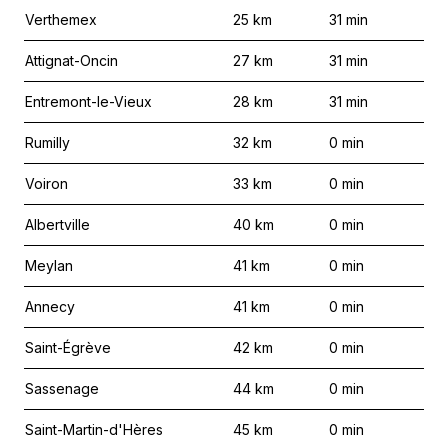
Verthemex
25
km
31
min
Attignat-Oncin
27
km
31
min
Entremont-le-Vieux
28
km
31
min
Rumilly
32
km
0
min
Voiron
33
km
0
min
Albertville
40
km
0
min
Meylan
41
km
0
min
Annecy
41
km
0
min
Saint-Égrève
42
km
0
min
Sassenage
44
km
0
min
Saint-Martin-d'Hères
45
km
0
min