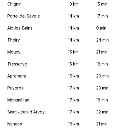
Chignin
13
km
15
min
Porte-de-Savoie
14
km
17
min
Aix-les-Bains
14
km
0
min
Thoiry
14
km
24
min
Mouxy
15
km
21
min
Tresserve
15
km
18
min
Apremont
16
km
20
min
Puygros
17
km
23
min
Montmélian
17
km
18
min
Saint-Jean-d'Arvey
17
km
32
min
Nances
18
km
21
min