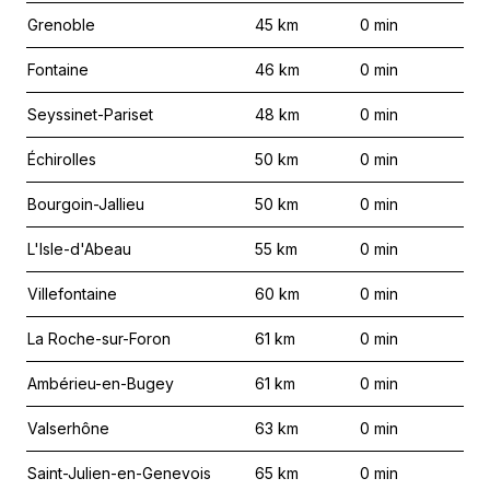
Grenoble
45
km
0
min
Fontaine
46
km
0
min
Seyssinet-Pariset
48
km
0
min
Échirolles
50
km
0
min
Bourgoin-Jallieu
50
km
0
min
L'Isle-d'Abeau
55
km
0
min
Villefontaine
60
km
0
min
La Roche-sur-Foron
61
km
0
min
Ambérieu-en-Bugey
61
km
0
min
Valserhône
63
km
0
min
Saint-Julien-en-Genevois
65
km
0
min