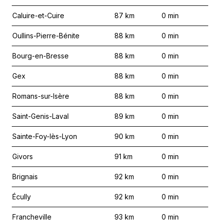
Caluire-et-Cuire
87
km
0
min
Oullins-Pierre-Bénite
88
km
0
min
Bourg-en-Bresse
88
km
0
min
Gex
88
km
0
min
Romans-sur-Isère
88
km
0
min
Saint-Genis-Laval
89
km
0
min
Sainte-Foy-lès-Lyon
90
km
0
min
Givors
91
km
0
min
Brignais
92
km
0
min
Écully
92
km
0
min
Francheville
93
km
0
min