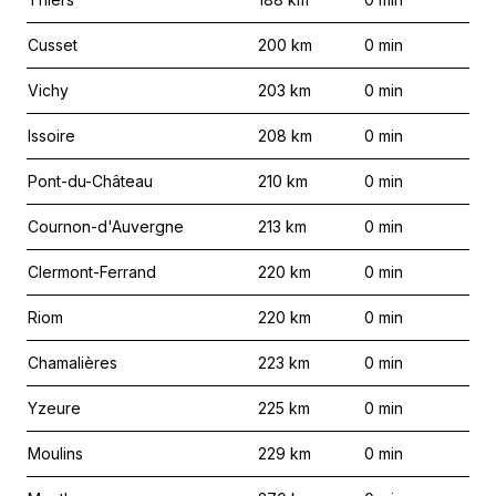
Cusset
200
km
0
min
Vichy
203
km
0
min
Issoire
208
km
0
min
Pont-du-Château
210
km
0
min
Cournon-d'Auvergne
213
km
0
min
Clermont-Ferrand
220
km
0
min
Riom
220
km
0
min
Chamalières
223
km
0
min
Yzeure
225
km
0
min
Moulins
229
km
0
min