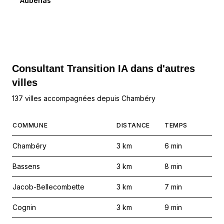
Aubenas
Consultant Transition IA dans d'autres
villes
137 villes accompagnées depuis Chambéry
COMMUNE
DISTANCE
TEMPS
Chambéry
3
km
6
min
Bassens
3
km
8
min
Jacob-Bellecombette
3
km
7
min
Cognin
3
km
9
min