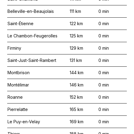
Belleville-en-Beaujolais
111
km
0
min
Saint-Étienne
122
km
0
min
Le Chambon-Feugerolles
125
km
0
min
Firminy
129
km
0
min
Saint-Just-Saint-Rambert
131
km
0
min
Montbrison
144
km
0
min
Montélimar
146
km
0
min
Roanne
152
km
0
min
Pierrelatte
165
km
0
min
Le Puy-en-Velay
169
km
0
min
Thiers
188
km
0
min