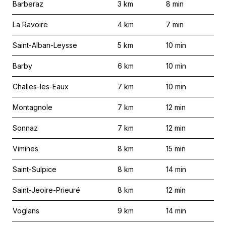
Barberaz
3
km
8
min
La Ravoire
4
km
7
min
Saint-Alban-Leysse
5
km
10
min
Barby
6
km
10
min
Challes-les-Eaux
7
km
10
min
Montagnole
7
km
12
min
Sonnaz
7
km
12
min
Vimines
8
km
15
min
Saint-Sulpice
8
km
14
min
Saint-Jeoire-Prieuré
8
km
12
min
Voglans
9
km
14
min