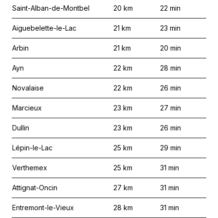
Saint-Alban-de-Montbel
20
km
22
min
Aiguebelette-le-Lac
21
km
23
min
Arbin
21
km
20
min
Ayn
22
km
28
min
Novalaise
22
km
26
min
Marcieux
23
km
27
min
Dullin
23
km
26
min
Lépin-le-Lac
25
km
29
min
Verthemex
25
km
31
min
Attignat-Oncin
27
km
31
min
Entremont-le-Vieux
28
km
31
min