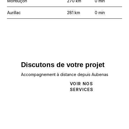
Montluçon
270
km
0
min
Aurillac
281
km
0
min
Discutons de votre projet
Accompagnement à distance depuis Aubenas
NOUS
VOIR NOS
CONTACTER
SERVICES