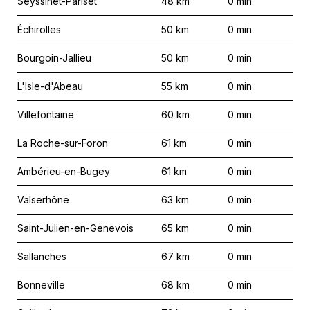
Seyssinet-Pariset
48
km
0
min
Échirolles
50
km
0
min
Bourgoin-Jallieu
50
km
0
min
L'Isle-d'Abeau
55
km
0
min
Villefontaine
60
km
0
min
La Roche-sur-Foron
61
km
0
min
Ambérieu-en-Bugey
61
km
0
min
Valserhône
63
km
0
min
Saint-Julien-en-Genevois
65
km
0
min
Sallanches
67
km
0
min
Bonneville
68
km
0
min