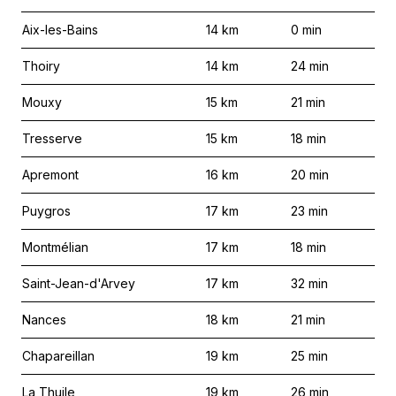
Aix-les-Bains
14
km
0
min
Thoiry
14
km
24
min
Mouxy
15
km
21
min
Tresserve
15
km
18
min
Apremont
16
km
20
min
Puygros
17
km
23
min
Montmélian
17
km
18
min
Saint-Jean-d'Arvey
17
km
32
min
Nances
18
km
21
min
Chapareillan
19
km
25
min
La Thuile
19
km
26
min