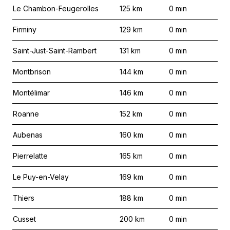
Le Chambon-Feugerolles
125
km
0
min
Firminy
129
km
0
min
Saint-Just-Saint-Rambert
131
km
0
min
Montbrison
144
km
0
min
Montélimar
146
km
0
min
Roanne
152
km
0
min
Aubenas
160
km
0
min
Pierrelatte
165
km
0
min
Le Puy-en-Velay
169
km
0
min
Thiers
188
km
0
min
Cusset
200
km
0
min