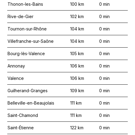
Thonon-les-Bains
100
km
0
min
Rive-de-Gier
102
km
0
min
Tournon-sur-Rhône
104
km
0
min
Villefranche-sur-Saône
104
km
0
min
Bourg-lès-Valence
105
km
0
min
Annonay
106
km
0
min
Valence
106
km
0
min
Guilherand-Granges
109
km
0
min
Belleville-en-Beaujolais
111
km
0
min
Saint-Chamond
111
km
0
min
Saint-Étienne
122
km
0
min