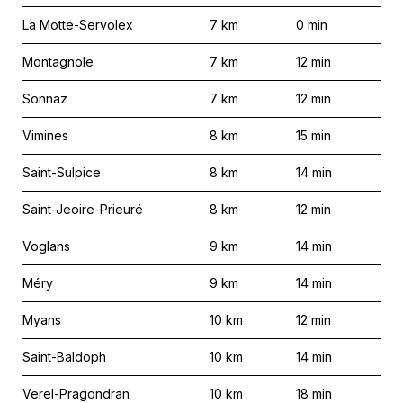
La Motte-Servolex
7
km
0
min
Montagnole
7
km
12
min
Sonnaz
7
km
12
min
Vimines
8
km
15
min
Saint-Sulpice
8
km
14
min
Saint-Jeoire-Prieuré
8
km
12
min
Voglans
9
km
14
min
Méry
9
km
14
min
Myans
10
km
12
min
Saint-Baldoph
10
km
14
min
Verel-Pragondran
10
km
18
min