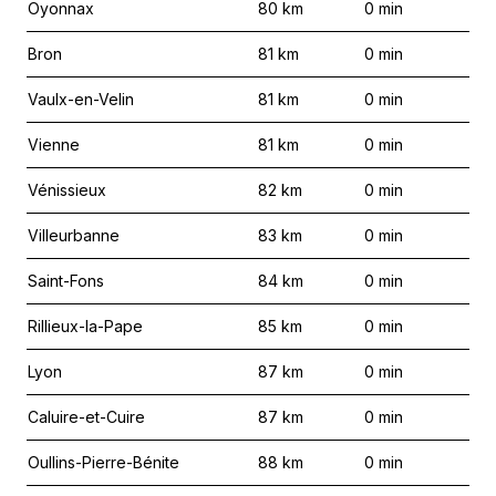
Oyonnax
80
km
0
min
Bron
81
km
0
min
Vaulx-en-Velin
81
km
0
min
Vienne
81
km
0
min
Vénissieux
82
km
0
min
Villeurbanne
83
km
0
min
Saint-Fons
84
km
0
min
Rillieux-la-Pape
85
km
0
min
Lyon
87
km
0
min
Caluire-et-Cuire
87
km
0
min
Oullins-Pierre-Bénite
88
km
0
min