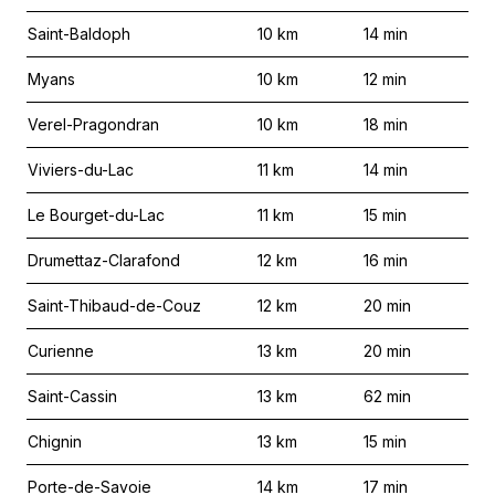
Saint-Baldoph
10
km
14
min
Myans
10
km
12
min
Verel-Pragondran
10
km
18
min
Viviers-du-Lac
11
km
14
min
Le Bourget-du-Lac
11
km
15
min
Drumettaz-Clarafond
12
km
16
min
Saint-Thibaud-de-Couz
12
km
20
min
Curienne
13
km
20
min
Saint-Cassin
13
km
62
min
Chignin
13
km
15
min
Porte-de-Savoie
14
km
17
min