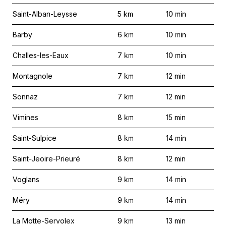
Saint-Alban-Leysse
5
km
10
min
Barby
6
km
10
min
Challes-les-Eaux
7
km
10
min
Montagnole
7
km
12
min
Sonnaz
7
km
12
min
Vimines
8
km
15
min
Saint-Sulpice
8
km
14
min
Saint-Jeoire-Prieuré
8
km
12
min
Voglans
9
km
14
min
Méry
9
km
14
min
La Motte-Servolex
9
km
13
min