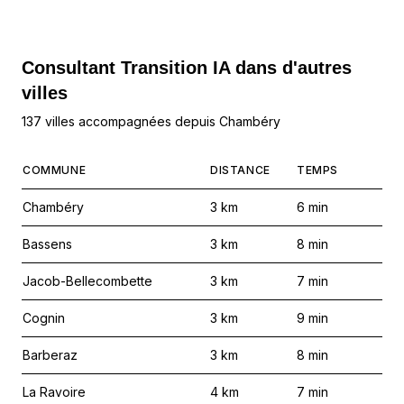
Consultant Transition IA dans d'autres
villes
137 villes accompagnées depuis Chambéry
COMMUNE
DISTANCE
TEMPS
Chambéry
3
km
6
min
Bassens
3
km
8
min
Jacob-Bellecombette
3
km
7
min
Cognin
3
km
9
min
Barberaz
3
km
8
min
La Ravoire
4
km
7
min