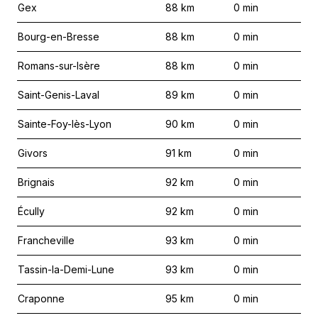
Gex
88
km
0
min
Bourg-en-Bresse
88
km
0
min
Romans-sur-Isère
88
km
0
min
Saint-Genis-Laval
89
km
0
min
Sainte-Foy-lès-Lyon
90
km
0
min
Givors
91
km
0
min
Brignais
92
km
0
min
Écully
92
km
0
min
Francheville
93
km
0
min
Tassin-la-Demi-Lune
93
km
0
min
Craponne
95
km
0
min