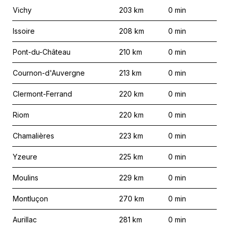
Vichy
203
km
0
min
Issoire
208
km
0
min
Pont-du-Château
210
km
0
min
Cournon-d'Auvergne
213
km
0
min
Clermont-Ferrand
220
km
0
min
Riom
220
km
0
min
Chamalières
223
km
0
min
Yzeure
225
km
0
min
Moulins
229
km
0
min
Montluçon
270
km
0
min
Aurillac
281
km
0
min