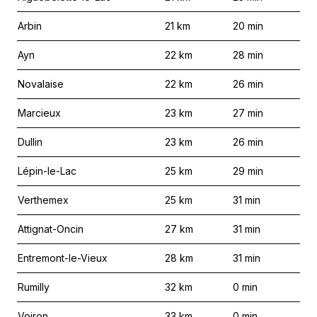
Arbin
21
km
20
min
Ayn
22
km
28
min
Novalaise
22
km
26
min
Marcieux
23
km
27
min
Dullin
23
km
26
min
Lépin-le-Lac
25
km
29
min
Verthemex
25
km
31
min
Attignat-Oncin
27
km
31
min
Entremont-le-Vieux
28
km
31
min
Rumilly
32
km
0
min
Voiron
33
km
0
min