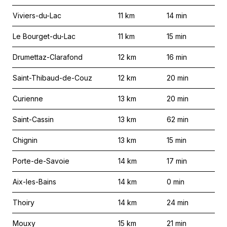
Viviers-du-Lac
11
km
14
min
Le Bourget-du-Lac
11
km
15
min
Drumettaz-Clarafond
12
km
16
min
Saint-Thibaud-de-Couz
12
km
20
min
Curienne
13
km
20
min
Saint-Cassin
13
km
62
min
Chignin
13
km
15
min
Porte-de-Savoie
14
km
17
min
Aix-les-Bains
14
km
0
min
Thoiry
14
km
24
min
Mouxy
15
km
21
min