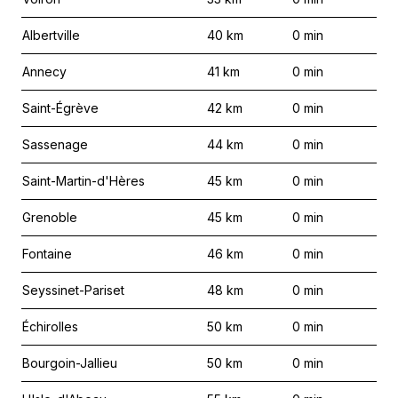
Albertville
40
km
0
min
Annecy
41
km
0
min
Saint-Égrève
42
km
0
min
Sassenage
44
km
0
min
Saint-Martin-d'Hères
45
km
0
min
Grenoble
45
km
0
min
Fontaine
46
km
0
min
Seyssinet-Pariset
48
km
0
min
Échirolles
50
km
0
min
Bourgoin-Jallieu
50
km
0
min