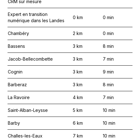
CRM sur mesure
Expert en transition
0
km
0
min
numérique dans les Landes
Chambéry
2
km
0
min
Bassens
3
km
8
min
Jacob-Bellecombette
3
km
7
min
Cognin
3
km
9
min
Barberaz
3
km
8
min
La Ravoire
4
km
7
min
Saint-Alban-Leysse
5
km
10
min
Barby
6
km
10
min
Challes-les-Eaux
7
km
10
min