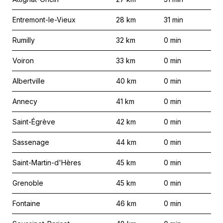
Entremont-le-Vieux
28
km
31
min
Rumilly
32
km
0
min
Voiron
33
km
0
min
Albertville
40
km
0
min
Annecy
41
km
0
min
Saint-Égrève
42
km
0
min
Sassenage
44
km
0
min
Saint-Martin-d'Hères
45
km
0
min
Grenoble
45
km
0
min
Fontaine
46
km
0
min