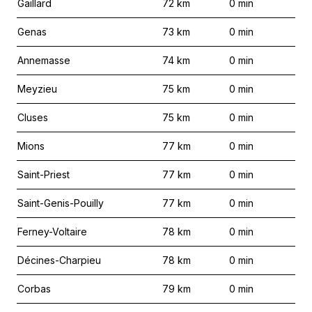
Gaillard
72
km
0
min
Genas
73
km
0
min
Annemasse
74
km
0
min
Meyzieu
75
km
0
min
Cluses
75
km
0
min
Mions
77
km
0
min
Saint-Priest
77
km
0
min
Saint-Genis-Pouilly
77
km
0
min
Ferney-Voltaire
78
km
0
min
Décines-Charpieu
78
km
0
min
Corbas
79
km
0
min