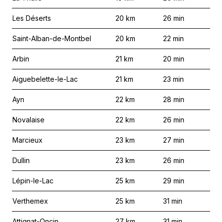
Les Déserts
20
km
26
min
Saint-Alban-de-Montbel
20
km
22
min
Arbin
21
km
20
min
Aiguebelette-le-Lac
21
km
23
min
Ayn
22
km
28
min
Novalaise
22
km
26
min
Marcieux
23
km
27
min
Dullin
23
km
26
min
Lépin-le-Lac
25
km
29
min
Verthemex
25
km
31
min
Attignat-Oncin
27
km
31
min