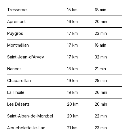
Tresserve
15
km
18
min
Apremont
16
km
20
min
Puygros
17
km
23
min
Montmélian
17
km
18
min
Saint-Jean-d'Arvey
17
km
32
min
Nances
18
km
21
min
Chapareillan
19
km
25
min
La Thuile
19
km
26
min
Les Déserts
20
km
26
min
Saint-Alban-de-Montbel
20
km
22
min
Aiguebelette-le-Lac
21
km
23
min