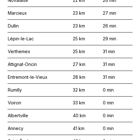
Novalaise
22
km
26
min
Marcieux
23
km
27
min
Dullin
23
km
26
min
Lépin-le-Lac
25
km
29
min
Verthemex
25
km
31
min
Attignat-Oncin
27
km
31
min
Entremont-le-Vieux
28
km
31
min
Rumilly
32
km
0
min
Voiron
33
km
0
min
Albertville
40
km
0
min
Annecy
41
km
0
min