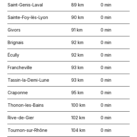
Saint-Genis-Laval
89
km
0
min
Sainte-Foy-lès-Lyon
90
km
0
min
Givors
91
km
0
min
Brignais
92
km
0
min
Écully
92
km
0
min
Francheville
93
km
0
min
Tassin-la-Demi-Lune
93
km
0
min
Craponne
95
km
0
min
Thonon-les-Bains
100
km
0
min
Rive-de-Gier
102
km
0
min
Tournon-sur-Rhône
104
km
0
min