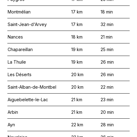
Montmélian
17
km
18
min
Saint-Jean-d'Arvey
17
km
32
min
Nances
18
km
21
min
Chapareillan
19
km
25
min
La Thuile
19
km
26
min
Les Déserts
20
km
26
min
Saint-Alban-de-Montbel
20
km
22
min
Aiguebelette-le-Lac
21
km
23
min
Arbin
21
km
20
min
Ayn
22
km
28
min