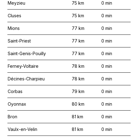
Meyzieu
75
km
0
min
Cluses
75
km
0
min
Mions
77
km
0
min
Saint-Priest
77
km
0
min
Saint-Genis-Pouilly
77
km
0
min
Ferney-Voltaire
78
km
0
min
Décines-Charpieu
78
km
0
min
Corbas
79
km
0
min
Oyonnax
80
km
0
min
Bron
81
km
0
min
Vaulx-en-Velin
81
km
0
min