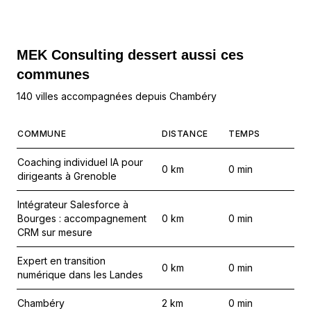
MEK Consulting
dessert aussi ces
communes
140 villes accompagnées depuis Chambéry
COMMUNE
DISTANCE
TEMPS
Coaching individuel IA pour
0
km
0
min
dirigeants à Grenoble
Intégrateur Salesforce à
Bourges : accompagnement
0
km
0
min
CRM sur mesure
Expert en transition
0
km
0
min
numérique dans les Landes
Chambéry
2
km
0
min