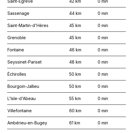
Saint-Égrève
42
km
0
min
Sassenage
44
km
0
min
Saint-Martin-d'Hères
45
km
0
min
Grenoble
45
km
0
min
Fontaine
46
km
0
min
Seyssinet-Pariset
48
km
0
min
Échirolles
50
km
0
min
Bourgoin-Jallieu
50
km
0
min
L'Isle-d'Abeau
55
km
0
min
Villefontaine
60
km
0
min
Ambérieu-en-Bugey
61
km
0
min