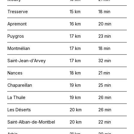
Tresserve
15
km
18
min
Apremont
16
km
20
min
Puygros
17
km
23
min
Montmélian
17
km
18
min
Saint-Jean-d'Arvey
17
km
32
min
Nances
18
km
21
min
Chapareillan
19
km
25
min
La Thuile
19
km
26
min
Les Déserts
20
km
26
min
Saint-Alban-de-Montbel
20
km
22
min