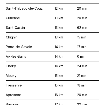
Saint-Thibaud-de-Couz
12
km
20
min
Curienne
13
km
20
min
Saint-Cassin
13
km
62
min
Chignin
13
km
15
min
Porte-de-Savoie
14
km
17
min
Aix-les-Bains
14
km
0
min
Thoiry
14
km
24
min
Mouxy
15
km
21
min
Tresserve
15
km
18
min
Apremont
16
km
20
min
Puygros
17
km
23
min