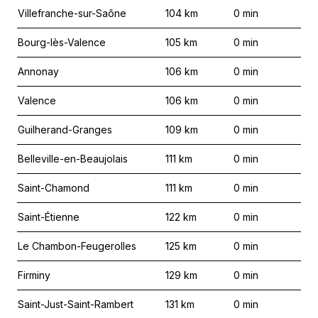
Villefranche-sur-Saône
104
km
0
min
Bourg-lès-Valence
105
km
0
min
Annonay
106
km
0
min
Valence
106
km
0
min
Guilherand-Granges
109
km
0
min
Belleville-en-Beaujolais
111
km
0
min
Saint-Chamond
111
km
0
min
Saint-Étienne
122
km
0
min
Le Chambon-Feugerolles
125
km
0
min
Firminy
129
km
0
min
Saint-Just-Saint-Rambert
131
km
0
min