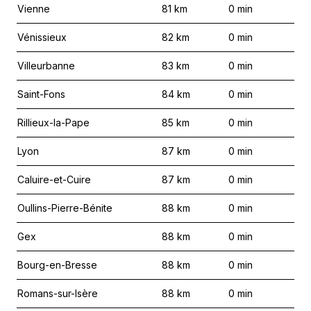
Vienne
81
km
0
min
Vénissieux
82
km
0
min
Villeurbanne
83
km
0
min
Saint-Fons
84
km
0
min
Rillieux-la-Pape
85
km
0
min
Lyon
87
km
0
min
Caluire-et-Cuire
87
km
0
min
Oullins-Pierre-Bénite
88
km
0
min
Gex
88
km
0
min
Bourg-en-Bresse
88
km
0
min
Romans-sur-Isère
88
km
0
min