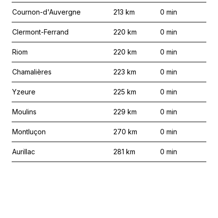
Cournon-d'Auvergne
213
km
0
min
Clermont-Ferrand
220
km
0
min
Riom
220
km
0
min
Chamalières
223
km
0
min
Yzeure
225
km
0
min
Moulins
229
km
0
min
Montluçon
270
km
0
min
Aurillac
281
km
0
min