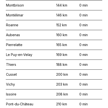
Montbrison
144
km
0
min
Montélimar
146
km
0
min
Roanne
152
km
0
min
Aubenas
160
km
0
min
Pierrelatte
165
km
0
min
Le Puy-en-Velay
169
km
0
min
Thiers
188
km
0
min
Cusset
200
km
0
min
Vichy
203
km
0
min
Issoire
208
km
0
min
Pont-du-Château
210
km
0
min