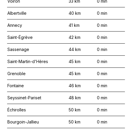
Voiron
33
km
0
min
Albertville
40
km
0
min
Annecy
41
km
0
min
Saint-Égrève
42
km
0
min
Sassenage
44
km
0
min
Saint-Martin-d'Hères
45
km
0
min
Grenoble
45
km
0
min
Fontaine
46
km
0
min
Seyssinet-Pariset
48
km
0
min
Échirolles
50
km
0
min
Bourgoin-Jallieu
50
km
0
min