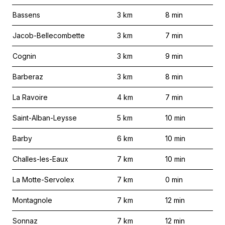
Bassens
3
km
8
min
Jacob-Bellecombette
3
km
7
min
Cognin
3
km
9
min
Barberaz
3
km
8
min
La Ravoire
4
km
7
min
Saint-Alban-Leysse
5
km
10
min
Barby
6
km
10
min
Challes-les-Eaux
7
km
10
min
La Motte-Servolex
7
km
0
min
Montagnole
7
km
12
min
Sonnaz
7
km
12
min