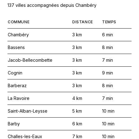
137 villes accompagnées depuis Chambéry
COMMUNE
DISTANCE
TEMPS
Chambéry
3
km
6
min
Bassens
3
km
8
min
Jacob-Bellecombette
3
km
7
min
Cognin
3
km
9
min
Barberaz
3
km
8
min
La Ravoire
4
km
7
min
Saint-Alban-Leysse
5
km
10
min
Barby
6
km
10
min
Challes-les-Eaux
7
km
10
min