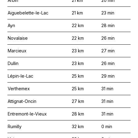
Arbin
21
km
20
min
Aiguebelette-le-Lac
21
km
23
min
Ayn
22
km
28
min
Novalaise
22
km
26
min
Marcieux
23
km
27
min
Dullin
23
km
26
min
Lépin-le-Lac
25
km
29
min
Verthemex
25
km
31
min
Attignat-Oncin
27
km
31
min
Entremont-le-Vieux
28
km
31
min
Rumilly
32
km
0
min