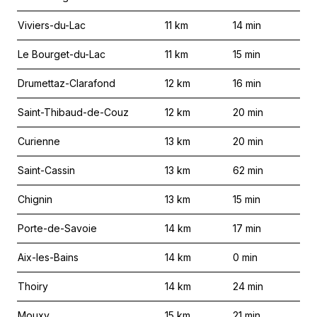
Viviers-du-Lac
11
km
14
min
Le Bourget-du-Lac
11
km
15
min
Drumettaz-Clarafond
12
km
16
min
Saint-Thibaud-de-Couz
12
km
20
min
Curienne
13
km
20
min
Saint-Cassin
13
km
62
min
Chignin
13
km
15
min
Porte-de-Savoie
14
km
17
min
Aix-les-Bains
14
km
0
min
Thoiry
14
km
24
min
Mouxy
15
km
21
min