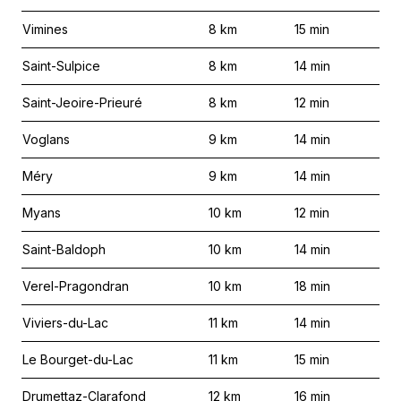
Vimines
8
km
15
min
Saint-Sulpice
8
km
14
min
Saint-Jeoire-Prieuré
8
km
12
min
Voglans
9
km
14
min
Méry
9
km
14
min
Myans
10
km
12
min
Saint-Baldoph
10
km
14
min
Verel-Pragondran
10
km
18
min
Viviers-du-Lac
11
km
14
min
Le Bourget-du-Lac
11
km
15
min
Drumettaz-Clarafond
12
km
16
min