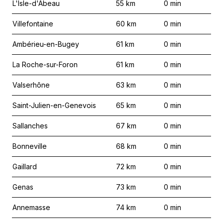
L'Isle-d'Abeau
55
km
0
min
Villefontaine
60
km
0
min
Ambérieu-en-Bugey
61
km
0
min
La Roche-sur-Foron
61
km
0
min
Valserhône
63
km
0
min
Saint-Julien-en-Genevois
65
km
0
min
Sallanches
67
km
0
min
Bonneville
68
km
0
min
Gaillard
72
km
0
min
Genas
73
km
0
min
Annemasse
74
km
0
min