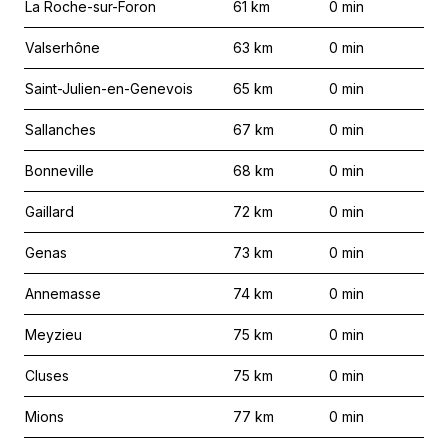
La Roche-sur-Foron
61
km
0
min
Valserhône
63
km
0
min
Saint-Julien-en-Genevois
65
km
0
min
Sallanches
67
km
0
min
Bonneville
68
km
0
min
Gaillard
72
km
0
min
Genas
73
km
0
min
Annemasse
74
km
0
min
Meyzieu
75
km
0
min
Cluses
75
km
0
min
Mions
77
km
0
min