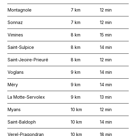
Montagnole
7
km
12
min
Sonnaz
7
km
12
min
Vimines
8
km
15
min
Saint-Sulpice
8
km
14
min
Saint-Jeoire-Prieuré
8
km
12
min
Voglans
9
km
14
min
Méry
9
km
14
min
La Motte-Servolex
9
km
13
min
Myans
10
km
12
min
Saint-Baldoph
10
km
14
min
Verel-Pragondran
10
km
18
min