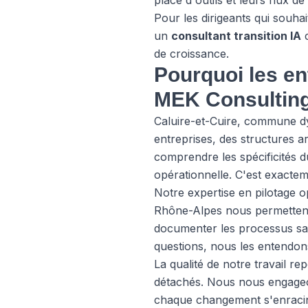
place d'outils et leurs flux de 
Pour les dirigeants qui souha
un
consultant transition IA
c
de croissance.
Pourquoi les en
MEK Consultin
Caluire-et-Cuire, commune d
entreprises, des structures a
comprendre les spécificités d
opérationnelle. C'est exacte
Notre expertise en pilotage
Rhône-Alpes nous permettent
documenter les processus san
questions, nous les entendon
La qualité de notre travail r
détachés. Nous nous engageon
chaque changement s'enracine