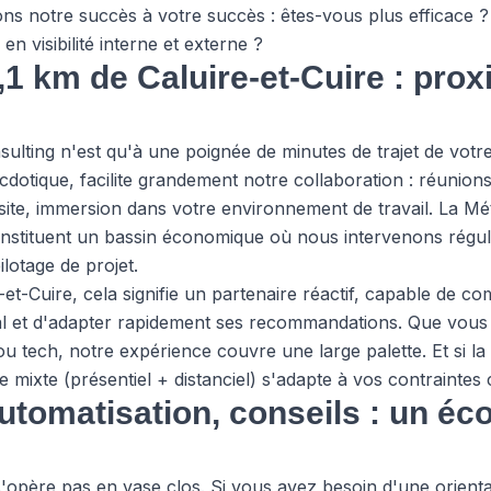
ns notre succès à votre succès : êtes-vous plus efficace ?
 visibilité interne et externe ?
1 km de Caluire-et-Cuire : proxi
ing n'est qu'à une poignée de minutes de trajet de votre l
cdotique, facilite grandement notre collaboration : réunion
r site, immersion dans votre environnement de travail. La M
stituent un bassin économique où nous intervenons réguli
ilotage de projet.
e-et-Cuire, cela signifie un partenaire réactif, capable de 
l et d'adapter rapidement ses recommandations. Que vous 
s ou tech, notre expérience couvre une large palette. Et si l
 mixte (présentiel + distanciel) s'adapte à vos contraintes 
automatisation, conseils : un é
 s'opère pas en vase clos. Si vous avez besoin d'une orienta