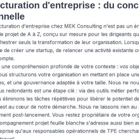
cturation d'entreprise : du conc
nnelle
cturation d'entreprise chez MEK Consulting n'est pas un éni
 de projet de A à Z, conçu sur mesure pour les dirigeants qu
estrer seuls la transformation de leur organisation. Lorsq
se de créer une startup, de relancer une activité existante 
ompte.
une compréhension profonde de votre contexte : vos objec
nous structurons votre organisation en mettant en place une
nies, et une gouvernance adaptée à votre taille. Nous ne nou
us redondants est une étape clé : via des outils métier pe
éliminons les tâches répétitives pour libérer le potentiel d
est au cœur de notre démarche. Nous ne laissons rien au 
t post-lancement. Vous restez propriétaire de votre orga
compagnement projet feuille blanche s'adresse aussi bien 
reprise qu'aux responsables opérationnels de TPE cherchan