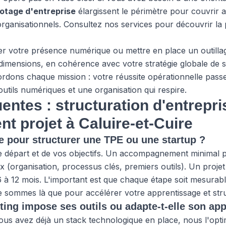
ilotage d'entreprise
élargissent le périmètre pour couvrir 
rganisationnels. Consultez
nos services
pour découvrir la 
er votre présence numérique ou mettre en place un outillag
 dimensions, en cohérence avec votre stratégie globale de s
ordons chaque mission : votre réussite opérationnelle passe
outils numériques et une organisation qui respire.
entes : structuration d'entrepri
 projet à Caluire-et-Cuire
ue pour structurer une TPE ou une startup ?
e départ et de vos objectifs. Un accompagnement minimal p
(organisation, processus clés, premiers outils). Un projet
 6 à 12 mois. L'important est que chaque étape soit mesurab
e sommes là que pour accélérer votre apprentissage et stru
ing impose ses outils ou adapte-t-elle son ap
ous avez déjà un stack technologique en place, nous l'opti