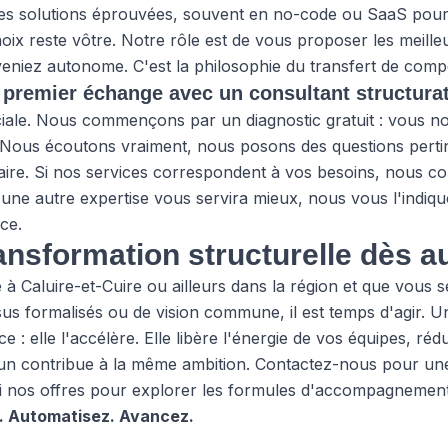
s solutions éprouvées, souvent en no-code ou SaaS pour
choix reste vôtre. Notre rôle est de vous proposer les meill
eniez autonome. C'est la philosophie du transfert de com
premier échange avec un consultant structurat
iale. Nous commençons par un diagnostic gratuit : vous nou
 Nous écoutons vraiment, nous posons des questions perti
aire. Si nos services correspondent à vos besoins, nous c
'une autre expertise vous servira mieux, nous vous l'indiq
ce.
ansformation structurelle dès a
e à Caluire-et-Cuire ou ailleurs dans la région et que vous 
us formalisés ou de vision commune, il est temps d'agir. U
ce : elle l'accélère. Elle libère l'énergie de vos équipes, ré
un contribue à la même ambition.
Contactez-nous
pour une
i
nos offres
pour explorer les formules d'accompagnement a
. Automatisez. Avancez.