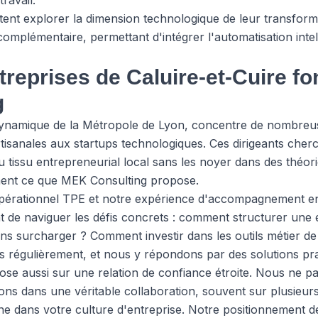
travail.
itent explorer la dimension technologique de leur transfor
omplémentaire, permettant d'intégrer l'automatisation intel
treprises de Caluire-et-Cuire fo
g
ynamique de la Métropole de Lyon, concentre de nombreus
rtisanales aux startups technologiques. Ces dirigeants che
u tissu entrepreneurial local sans les noyer dans des théor
ment ce que MEK Consulting propose.
 opérationnel TPE et notre expérience d'accompagnement e
 de naviguer les défis concrets : comment structurer une
s surcharger ? Comment investir dans les outils métier d
s régulièrement, et nous y répondons par des solutions pra
epose aussi sur une relation de confiance étroite. Nous ne 
s dans une véritable collaboration, souvent sur plusieurs
 dans votre culture d'entreprise. Notre positionnement d