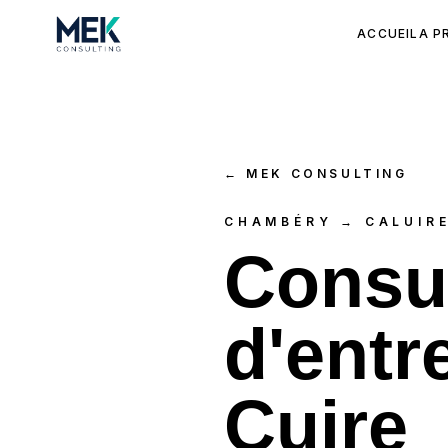
ACCUEIL
A P
←
MEK CONSULTING
CHAMBÉRY → CALUIRE
Consul
d'entr
Cuire