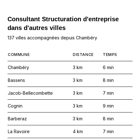
Consultant Structuration d'entreprise
dans d'autres villes
137 villes accompagnées depuis Chambéry
COMMUNE
DISTANCE
TEMPS
Chambéry
3
km
6
min
Bassens
3
km
8
min
Jacob-Bellecombette
3
km
7
min
Cognin
3
km
9
min
Barberaz
3
km
8
min
La Ravoire
4
km
7
min