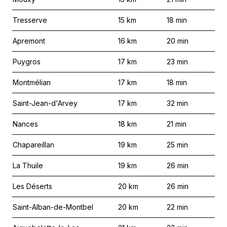
Tresserve
15
km
18
min
Apremont
16
km
20
min
Puygros
17
km
23
min
Montmélian
17
km
18
min
Saint-Jean-d'Arvey
17
km
32
min
Nances
18
km
21
min
Chapareillan
19
km
25
min
La Thuile
19
km
26
min
Les Déserts
20
km
26
min
Saint-Alban-de-Montbel
20
km
22
min