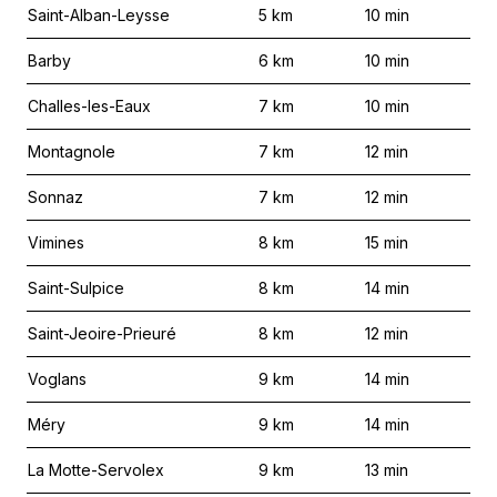
Saint-Alban-Leysse
5
km
10
min
Barby
6
km
10
min
Challes-les-Eaux
7
km
10
min
Montagnole
7
km
12
min
Sonnaz
7
km
12
min
Vimines
8
km
15
min
Saint-Sulpice
8
km
14
min
Saint-Jeoire-Prieuré
8
km
12
min
Voglans
9
km
14
min
Méry
9
km
14
min
La Motte-Servolex
9
km
13
min