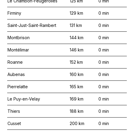
Le Chambon-Feugerolles
125
km
0
min
Firminy
129
km
0
min
Saint-Just-Saint-Rambert
131
km
0
min
Montbrison
144
km
0
min
Montélimar
146
km
0
min
Roanne
152
km
0
min
Aubenas
160
km
0
min
Pierrelatte
165
km
0
min
Le Puy-en-Velay
169
km
0
min
Thiers
188
km
0
min
Cusset
200
km
0
min