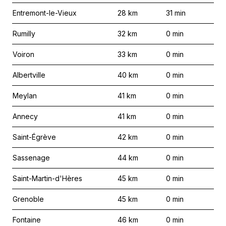
Entremont-le-Vieux
28
km
31
min
Rumilly
32
km
0
min
Voiron
33
km
0
min
Albertville
40
km
0
min
Meylan
41
km
0
min
Annecy
41
km
0
min
Saint-Égrève
42
km
0
min
Sassenage
44
km
0
min
Saint-Martin-d'Hères
45
km
0
min
Grenoble
45
km
0
min
Fontaine
46
km
0
min