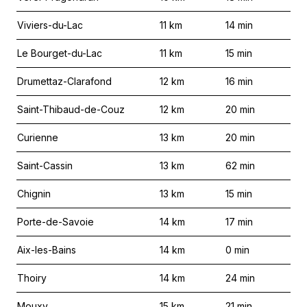
Viviers-du-Lac
11
km
14
min
Le Bourget-du-Lac
11
km
15
min
Drumettaz-Clarafond
12
km
16
min
Saint-Thibaud-de-Couz
12
km
20
min
Curienne
13
km
20
min
Saint-Cassin
13
km
62
min
Chignin
13
km
15
min
Porte-de-Savoie
14
km
17
min
Aix-les-Bains
14
km
0
min
Thoiry
14
km
24
min
Mouxy
15
km
21
min