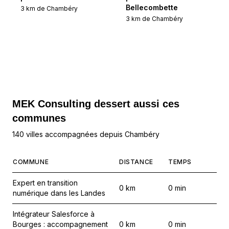
Bellecombette
3
km de
Chambéry
3
km de
Chambéry
MEK Consulting
dessert aussi ces
communes
140 villes accompagnées depuis Chambéry
COMMUNE
DISTANCE
TEMPS
Expert en transition
0
km
0
min
numérique dans les Landes
Intégrateur Salesforce à
Bourges : accompagnement
0
km
0
min