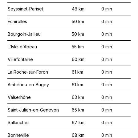
Seyssinet-Pariset
48
km
0
min
Échirolles
50
km
0
min
Bourgoin-Jallieu
50
km
0
min
L'Isle-d'Abeau
55
km
0
min
Villefontaine
60
km
0
min
La Roche-sur-Foron
61
km
0
min
Ambérieu-en-Bugey
61
km
0
min
Valserhône
63
km
0
min
Saint-Julien-en-Genevois
65
km
0
min
Sallanches
67
km
0
min
Bonneville
68
km
0
min