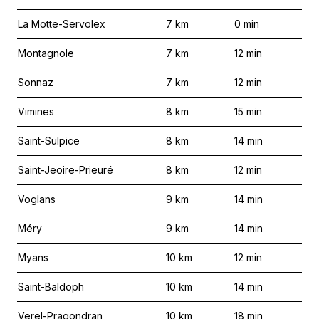
La Motte-Servolex
7
km
0
min
Montagnole
7
km
12
min
Sonnaz
7
km
12
min
Vimines
8
km
15
min
Saint-Sulpice
8
km
14
min
Saint-Jeoire-Prieuré
8
km
12
min
Voglans
9
km
14
min
Méry
9
km
14
min
Myans
10
km
12
min
Saint-Baldoph
10
km
14
min
Verel-Pragondran
10
km
18
min