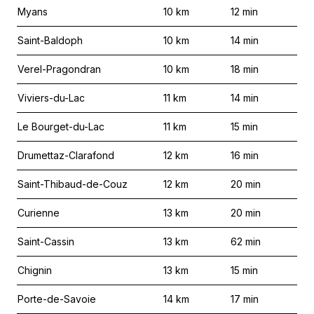
Myans
10
km
12
min
Saint-Baldoph
10
km
14
min
Verel-Pragondran
10
km
18
min
Viviers-du-Lac
11
km
14
min
Le Bourget-du-Lac
11
km
15
min
Drumettaz-Clarafond
12
km
16
min
Saint-Thibaud-de-Couz
12
km
20
min
Curienne
13
km
20
min
Saint-Cassin
13
km
62
min
Chignin
13
km
15
min
Porte-de-Savoie
14
km
17
min