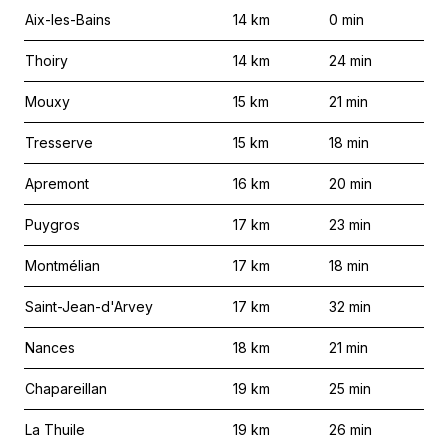
Aix-les-Bains
14
km
0
min
Thoiry
14
km
24
min
Mouxy
15
km
21
min
Tresserve
15
km
18
min
Apremont
16
km
20
min
Puygros
17
km
23
min
Montmélian
17
km
18
min
Saint-Jean-d'Arvey
17
km
32
min
Nances
18
km
21
min
Chapareillan
19
km
25
min
La Thuile
19
km
26
min