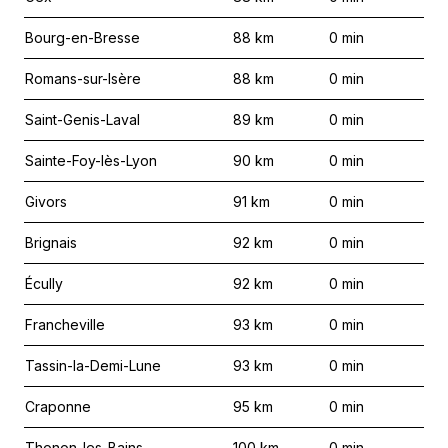
Bourg-en-Bresse
88
km
0
min
Romans-sur-Isère
88
km
0
min
Saint-Genis-Laval
89
km
0
min
Sainte-Foy-lès-Lyon
90
km
0
min
Givors
91
km
0
min
Brignais
92
km
0
min
Écully
92
km
0
min
Francheville
93
km
0
min
Tassin-la-Demi-Lune
93
km
0
min
Craponne
95
km
0
min
Thonon-les-Bains
100
km
0
min