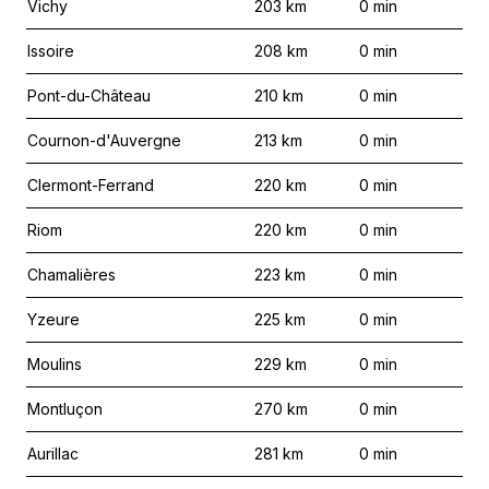
Vichy
203
km
0
min
Issoire
208
km
0
min
Pont-du-Château
210
km
0
min
Cournon-d'Auvergne
213
km
0
min
Clermont-Ferrand
220
km
0
min
Riom
220
km
0
min
Chamalières
223
km
0
min
Yzeure
225
km
0
min
Moulins
229
km
0
min
Montluçon
270
km
0
min
Aurillac
281
km
0
min