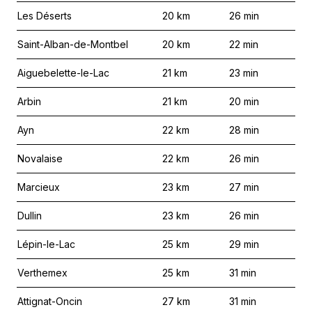
Les Déserts
20
km
26
min
Saint-Alban-de-Montbel
20
km
22
min
Aiguebelette-le-Lac
21
km
23
min
Arbin
21
km
20
min
Ayn
22
km
28
min
Novalaise
22
km
26
min
Marcieux
23
km
27
min
Dullin
23
km
26
min
Lépin-le-Lac
25
km
29
min
Verthemex
25
km
31
min
Attignat-Oncin
27
km
31
min