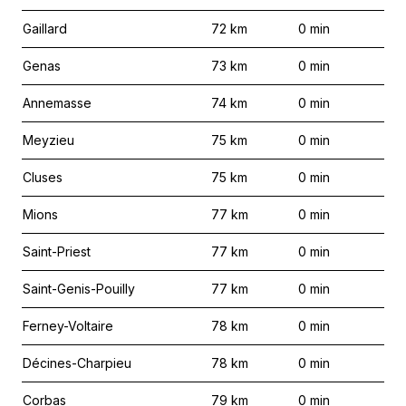
Gaillard
72
km
0
min
Genas
73
km
0
min
Annemasse
74
km
0
min
Meyzieu
75
km
0
min
Cluses
75
km
0
min
Mions
77
km
0
min
Saint-Priest
77
km
0
min
Saint-Genis-Pouilly
77
km
0
min
Ferney-Voltaire
78
km
0
min
Décines-Charpieu
78
km
0
min
Corbas
79
km
0
min