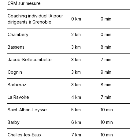
CRM sur mesure
Coaching individuel IA pour
0
km
0
min
dirigeants à Grenoble
Chambéry
2
km
0
min
Bassens
3
km
8
min
Jacob-Bellecombette
3
km
7
min
Cognin
3
km
9
min
Barberaz
3
km
8
min
La Ravoire
4
km
7
min
Saint-Alban-Leysse
5
km
10
min
Barby
6
km
10
min
Challes-les-Eaux
7
km
10
min