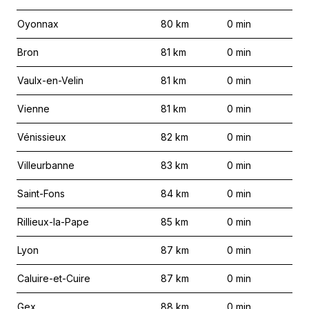
Oyonnax
80
km
0
min
Bron
81
km
0
min
Vaulx-en-Velin
81
km
0
min
Vienne
81
km
0
min
Vénissieux
82
km
0
min
Villeurbanne
83
km
0
min
Saint-Fons
84
km
0
min
Rillieux-la-Pape
85
km
0
min
Lyon
87
km
0
min
Caluire-et-Cuire
87
km
0
min
Gex
88
km
0
min