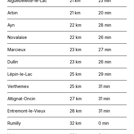
Aiguebelette-le-Lac
21
km
23
min
Arbin
21
km
20
min
Ayn
22
km
28
min
Novalaise
22
km
26
min
Marcieux
23
km
27
min
Dullin
23
km
26
min
Lépin-le-Lac
25
km
29
min
Verthemex
25
km
31
min
Attignat-Oncin
27
km
31
min
Entremont-le-Vieux
28
km
31
min
Rumilly
32
km
0
min