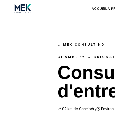
ACCUEIL
A P
←
MEK CONSULTING
CHAMBÉRY → BRIGNAI
Consul
d'entr
📍
92
km de
Chambéry
🕐 Environ