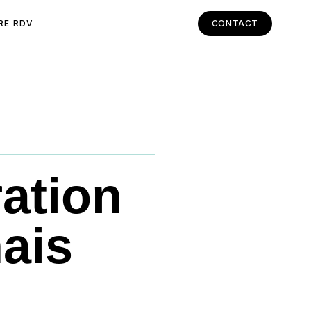
RE RDV
CONTACT
ation
nais