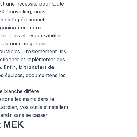
st une nécessité pour toute
MEK Consulting, nous
e à l'opérationnel.
ganisation
: nous
les rôles et responsabilités
nctionner au gré des
uctibles. Troisièmement, les
ectionner et implémenter des
. Enfin, le
transfert de
vos équipes, documentons les
e blanche diffère
ttons les mains dans le
idien, vos outils s'installent
randir sans se casser.
nt MEK