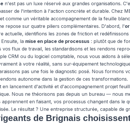
se
n'est pas un luxe réservé aux grandes organisations. C'e
asser de l'intention à l'action concrète et durable. Chez 
jet comme un véritable accompagnement de la feuille blanch
 repose sur quatre piliers complémentaires. D'abord, l'
or
 actuelle, identifions les zones de friction et redéfinissons 
 Ensuite, la
mise en place de processus
: plutôt que de fo
s flux de travail, les standardisons et les rendons reprod
mple CRM ou du logiciel comptable, nous vous aidons à sél
raiment à votre réalité, sans sur-équipement technologique
araissons pas une fois le diagnostic posé. Nous formons 
rendons autonome dans la gestion de ces transformations.
 en lancement d'activité et d'accompagnement projet feuill
sique. Nous ne théorisons pas depuis un bureau — nous me
apprennent en faisant, vos processus changent dans le quot
isée. Le résultat ? Une entreprise structurée, capable de g
rigeants de Brignais choisisse