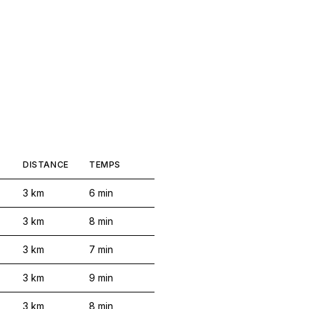
DISTANCE
TEMPS
3
km
6
min
3
km
8
min
3
km
7
min
3
km
9
min
3
km
8
min