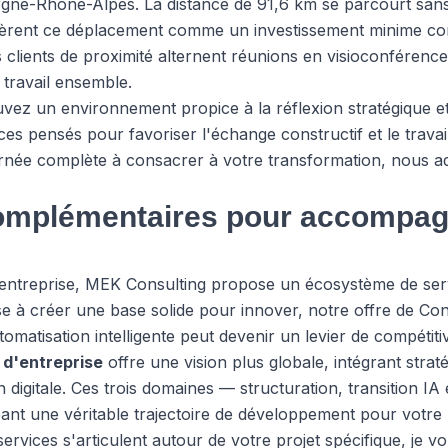
rgne-Rhône-Alpes. La distance de 91,6 km se parcourt sans 
sidèrent ce déplacement comme un investissement minime 
clients de proximité alternent réunions en visioconférence
 travail ensemble.
ez un environnement propice à la réflexion stratégique et 
es pensés pour favoriser l'échange constructif et le travai
rnée complète à consacrer à votre transformation, nous a
omplémentaires pour accompag
d'entreprise, MEK Consulting propose un écosystème de ser
ise à créer une base solide pour innover, notre offre de
Con
matisation intelligente peut devenir un levier de compétitiv
 d'entreprise
offre une vision plus globale, intégrant stra
 digitale. Ces trois domaines — structuration, transition IA 
ant une véritable trajectoire de développement pour votre
rvices s'articulent autour de votre projet spécifique, je 