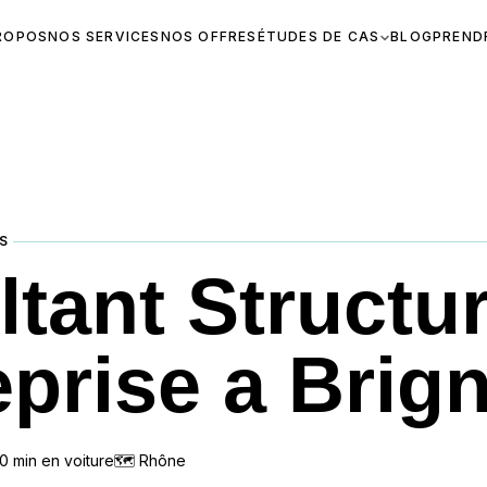
ROPOS
NOS SERVICES
NOS OFFRES
ÉTUDES DE CAS
BLOG
PREND
S
tant Structur
eprise a Brig
0
min en voiture
🗺
Rhône