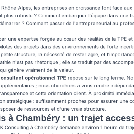
 Rhône-Alpes, les entreprises en croissance font face au
ant plus robuste ? Comment embarquer l'équipe dans une tr
 démarrer ? Comment passer de l'entrepreneurial au profe
ar une expertise forgée au cœur des réalités de la TPE et 
lotés des projets dans des environnements de forte incer
petite structure, la nécessité de rester agile, et l'importa
athie n'est pas rhétorique ; elle se traduit par des accomp
 qui génère vraiment de la valeur.
consultant opérationnel TPE
repose sur le long terme. N
supplémentaires ; nous cherchons à vous rendre indépendan
transparence et cette orientation client. À proximité imméd
ion stratégique : suffisamment proches pour assurer une con
isposer de ressources et d'une vraie structure.
is à Chambéry : un trajet acces
K Consulting à Chambéry demande environ 1 heure de trajet,