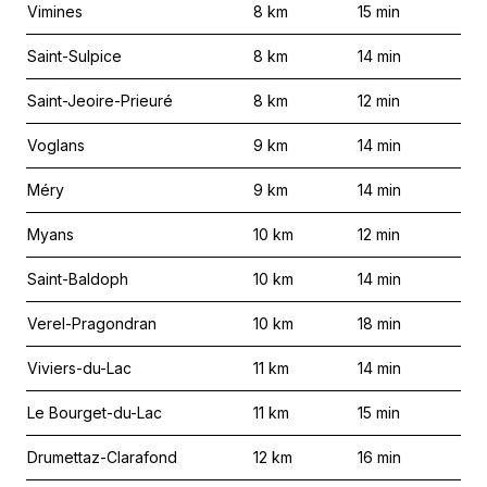
Vimines
8
km
15
min
Saint-Sulpice
8
km
14
min
Saint-Jeoire-Prieuré
8
km
12
min
Voglans
9
km
14
min
Méry
9
km
14
min
Myans
10
km
12
min
Saint-Baldoph
10
km
14
min
Verel-Pragondran
10
km
18
min
Viviers-du-Lac
11
km
14
min
Le Bourget-du-Lac
11
km
15
min
Drumettaz-Clarafond
12
km
16
min