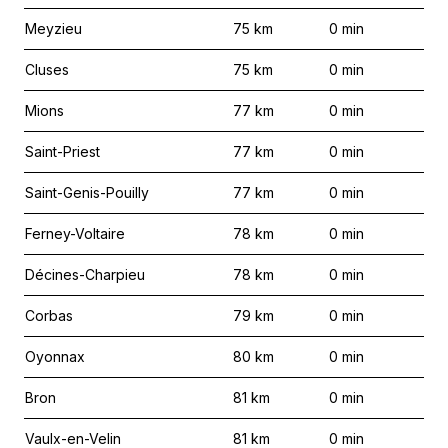
Meyzieu
75
km
0
min
Cluses
75
km
0
min
Mions
77
km
0
min
Saint-Priest
77
km
0
min
Saint-Genis-Pouilly
77
km
0
min
Ferney-Voltaire
78
km
0
min
Décines-Charpieu
78
km
0
min
Corbas
79
km
0
min
Oyonnax
80
km
0
min
Bron
81
km
0
min
Vaulx-en-Velin
81
km
0
min