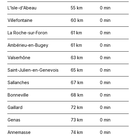
L'Isle-d'Abeau
55
km
0
min
Villefontaine
60
km
0
min
La Roche-sur-Foron
61
km
0
min
Ambérieu-en-Bugey
61
km
0
min
Valserhône
63
km
0
min
Saint-Julien-en-Genevois
65
km
0
min
Sallanches
67
km
0
min
Bonneville
68
km
0
min
Gaillard
72
km
0
min
Genas
73
km
0
min
Annemasse
74
km
0
min