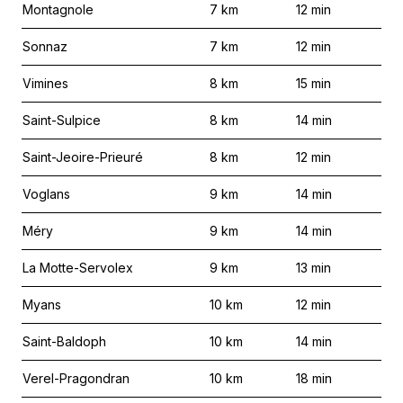
Montagnole
7
km
12
min
Sonnaz
7
km
12
min
Vimines
8
km
15
min
Saint-Sulpice
8
km
14
min
Saint-Jeoire-Prieuré
8
km
12
min
Voglans
9
km
14
min
Méry
9
km
14
min
La Motte-Servolex
9
km
13
min
Myans
10
km
12
min
Saint-Baldoph
10
km
14
min
Verel-Pragondran
10
km
18
min