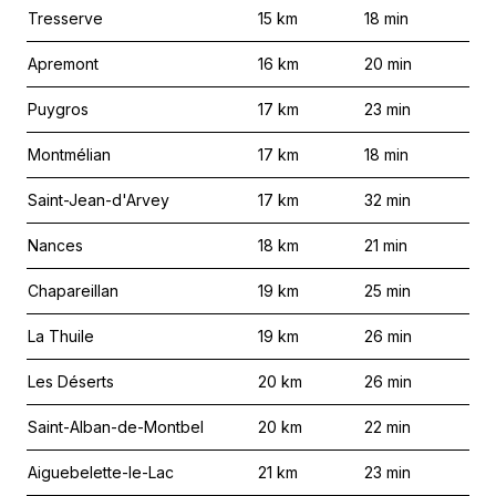
Tresserve
15
km
18
min
Apremont
16
km
20
min
Puygros
17
km
23
min
Montmélian
17
km
18
min
Saint-Jean-d'Arvey
17
km
32
min
Nances
18
km
21
min
Chapareillan
19
km
25
min
La Thuile
19
km
26
min
Les Déserts
20
km
26
min
Saint-Alban-de-Montbel
20
km
22
min
Aiguebelette-le-Lac
21
km
23
min