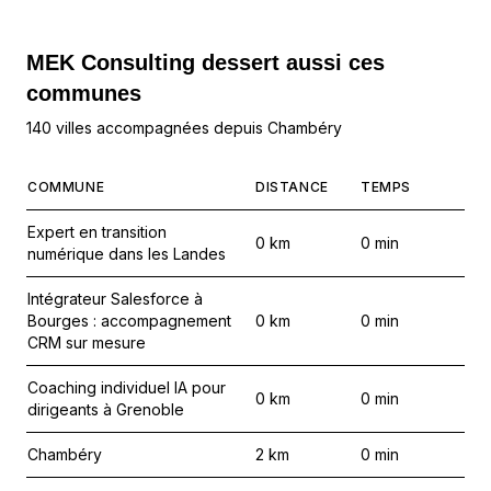
MEK Consulting
dessert aussi ces
communes
140 villes accompagnées depuis Chambéry
COMMUNE
DISTANCE
TEMPS
Expert en transition
0
km
0
min
numérique dans les Landes
Intégrateur Salesforce à
Bourges : accompagnement
0
km
0
min
CRM sur mesure
Coaching individuel IA pour
0
km
0
min
dirigeants à Grenoble
Chambéry
2
km
0
min