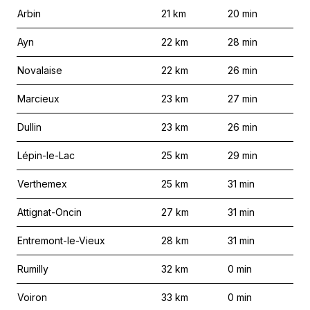
Arbin
21
km
20
min
Ayn
22
km
28
min
Novalaise
22
km
26
min
Marcieux
23
km
27
min
Dullin
23
km
26
min
Lépin-le-Lac
25
km
29
min
Verthemex
25
km
31
min
Attignat-Oncin
27
km
31
min
Entremont-le-Vieux
28
km
31
min
Rumilly
32
km
0
min
Voiron
33
km
0
min