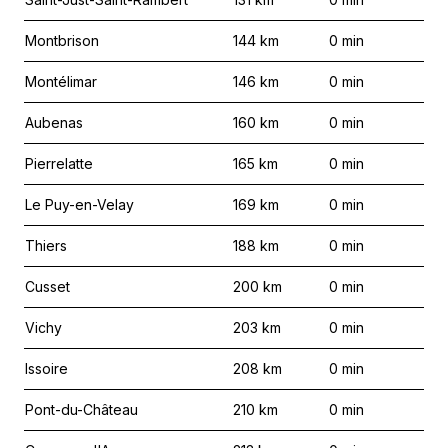
Montbrison
144
km
0
min
Montélimar
146
km
0
min
Aubenas
160
km
0
min
Pierrelatte
165
km
0
min
Le Puy-en-Velay
169
km
0
min
Thiers
188
km
0
min
Cusset
200
km
0
min
Vichy
203
km
0
min
Issoire
208
km
0
min
Pont-du-Château
210
km
0
min