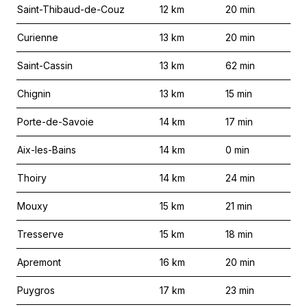
Saint-Thibaud-de-Couz
12
km
20
min
Curienne
13
km
20
min
Saint-Cassin
13
km
62
min
Chignin
13
km
15
min
Porte-de-Savoie
14
km
17
min
Aix-les-Bains
14
km
0
min
Thoiry
14
km
24
min
Mouxy
15
km
21
min
Tresserve
15
km
18
min
Apremont
16
km
20
min
Puygros
17
km
23
min