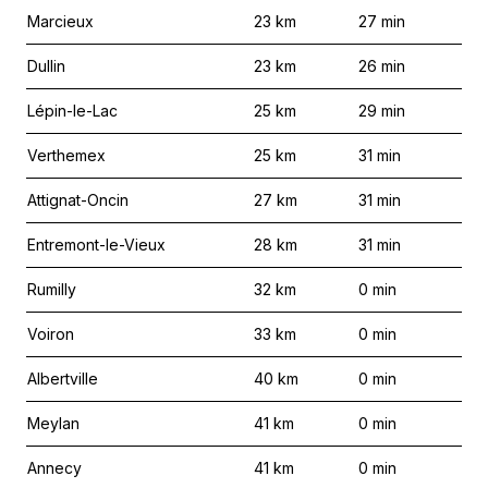
Marcieux
23
km
27
min
Dullin
23
km
26
min
Lépin-le-Lac
25
km
29
min
Verthemex
25
km
31
min
Attignat-Oncin
27
km
31
min
Entremont-le-Vieux
28
km
31
min
Rumilly
32
km
0
min
Voiron
33
km
0
min
Albertville
40
km
0
min
Meylan
41
km
0
min
Annecy
41
km
0
min