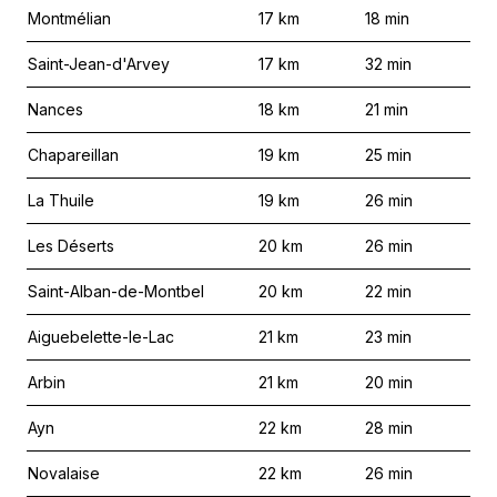
Montmélian
17
km
18
min
Saint-Jean-d'Arvey
17
km
32
min
Nances
18
km
21
min
Chapareillan
19
km
25
min
La Thuile
19
km
26
min
Les Déserts
20
km
26
min
Saint-Alban-de-Montbel
20
km
22
min
Aiguebelette-le-Lac
21
km
23
min
Arbin
21
km
20
min
Ayn
22
km
28
min
Novalaise
22
km
26
min