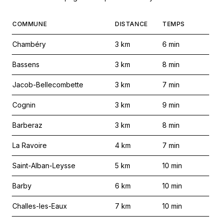
COMMUNE
DISTANCE
TEMPS
Chambéry
3
km
6
min
Bassens
3
km
8
min
Jacob-Bellecombette
3
km
7
min
Cognin
3
km
9
min
Barberaz
3
km
8
min
La Ravoire
4
km
7
min
Saint-Alban-Leysse
5
km
10
min
Barby
6
km
10
min
Challes-les-Eaux
7
km
10
min