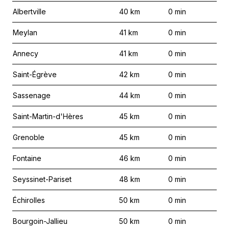
Albertville
40
km
0
min
Meylan
41
km
0
min
Annecy
41
km
0
min
Saint-Égrève
42
km
0
min
Sassenage
44
km
0
min
Saint-Martin-d'Hères
45
km
0
min
Grenoble
45
km
0
min
Fontaine
46
km
0
min
Seyssinet-Pariset
48
km
0
min
Échirolles
50
km
0
min
Bourgoin-Jallieu
50
km
0
min