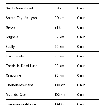
Saint-Genis-Laval
89
km
0
min
Sainte-Foy-lès-Lyon
90
km
0
min
Givors
91
km
0
min
Brignais
92
km
0
min
Écully
92
km
0
min
Francheville
93
km
0
min
Tassin-la-Demi-Lune
93
km
0
min
Craponne
95
km
0
min
Thonon-les-Bains
100
km
0
min
Rive-de-Gier
102
km
0
min
Tournon-sur-Rhône
104
km
0
min