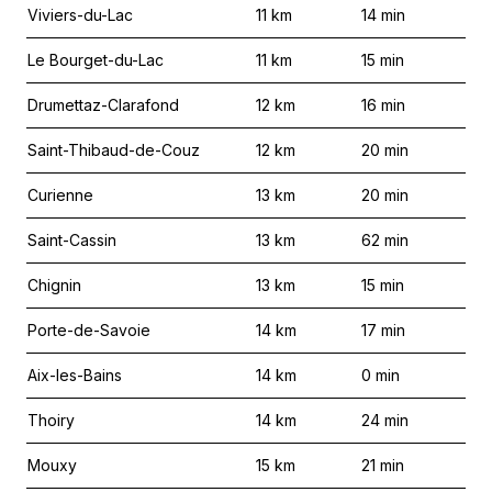
Viviers-du-Lac
11
km
14
min
Le Bourget-du-Lac
11
km
15
min
Drumettaz-Clarafond
12
km
16
min
Saint-Thibaud-de-Couz
12
km
20
min
Curienne
13
km
20
min
Saint-Cassin
13
km
62
min
Chignin
13
km
15
min
Porte-de-Savoie
14
km
17
min
Aix-les-Bains
14
km
0
min
Thoiry
14
km
24
min
Mouxy
15
km
21
min