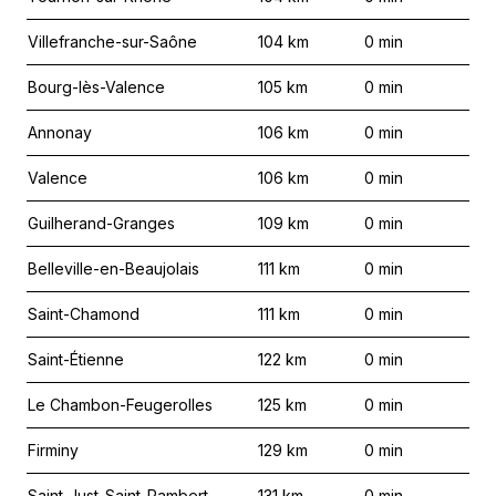
Villefranche-sur-Saône
104
km
0
min
Bourg-lès-Valence
105
km
0
min
Annonay
106
km
0
min
Valence
106
km
0
min
Guilherand-Granges
109
km
0
min
Belleville-en-Beaujolais
111
km
0
min
Saint-Chamond
111
km
0
min
Saint-Étienne
122
km
0
min
Le Chambon-Feugerolles
125
km
0
min
Firminy
129
km
0
min
Saint-Just-Saint-Rambert
131
km
0
min