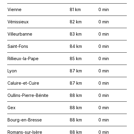
Vienne
81
km
0
min
Vénissieux
82
km
0
min
Villeurbanne
83
km
0
min
Saint-Fons
84
km
0
min
Rillieux-la-Pape
85
km
0
min
Lyon
87
km
0
min
Caluire-et-Cuire
87
km
0
min
Oullins-Pierre-Bénite
88
km
0
min
Gex
88
km
0
min
Bourg-en-Bresse
88
km
0
min
Romans-sur-Isère
88
km
0
min