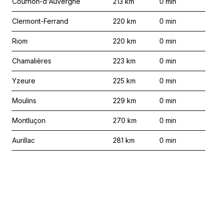
Cournon-d'Auvergne
213
km
0
min
Clermont-Ferrand
220
km
0
min
Riom
220
km
0
min
Chamalières
223
km
0
min
Yzeure
225
km
0
min
Moulins
229
km
0
min
Montluçon
270
km
0
min
Aurillac
281
km
0
min