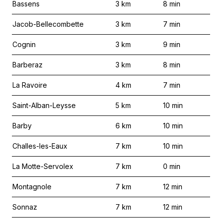
Bassens
3
km
8
min
Jacob-Bellecombette
3
km
7
min
Cognin
3
km
9
min
Barberaz
3
km
8
min
La Ravoire
4
km
7
min
Saint-Alban-Leysse
5
km
10
min
Barby
6
km
10
min
Challes-les-Eaux
7
km
10
min
La Motte-Servolex
7
km
0
min
Montagnole
7
km
12
min
Sonnaz
7
km
12
min