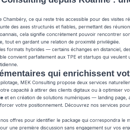
 Chambéry, ce qui reste très accessible pour des visites r
runte des axes structurés et fiables, permettant des réunion
 roannais, cela signifie concrètement pouvoir rencontrer s
, tout en gardant une relation de proximité privilégiée.
 formats hybrides — certains échanges en distanciel, des 
xible convient parfaitement aux TPE et startups qui veule
tidienne.
émentaires qui enrichissent vo
ilotage, MEK Consulting propose deux services naturellemen
tre capacité à attirer des clients digitaux ou à optimiser v
le
et en création de solutions numériques — landing page, a
nforcer votre positionnement. Découvrez
nos services
pour
r
nos offres
pour identifier le package qui correspondra le 
our une première discussion sans engagement sur vos enje