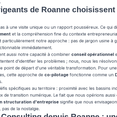
.
irigeants de Roanne choisissen
as à une visite unique ou un rapport poussiéreux. Ce qui dis
ement
et la compréhension fine du contexte entrepreneurial
 particulièrement notre approche : pas de jargon usine à g
actionnable immédiatement.
nent aussi notre capacité à combiner
conseil opérationnel
e
ntent d'identifier les problèmes ; nous, nous les résolvons
 le point de départ d'une véritable transformation. Pour un
es, cette approche de
co-pilotage
fonctionne comme un
s.
s spécifiques au territoire : proximité avec les bassins indu
jeux de transition numérique. Le fait que nous opérions aus
n structuration d'entreprise
signifie que nous envisageon
 pas de la nostalgie.
Consulting depuis Roanne : un