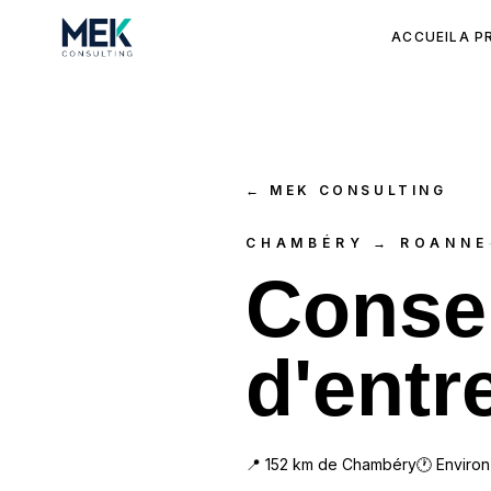
ACCUEIL
A P
←
MEK CONSULTING
CHAMBÉRY → ROANNE
Consei
d'entr
📍
152
km de
Chambéry
🕐 Enviro