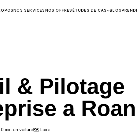
ROPOS
NOS SERVICES
NOS OFFRES
ÉTUDES DE CAS
BLOG
PREND
l & Pilotage
eprise a Roa
n
0
min en voiture
🗺
Loire