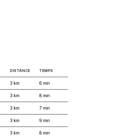
DISTANCE
TEMPS
3
km
6
min
3
km
8
min
3
km
7
min
3
km
9
min
3
km
8
min