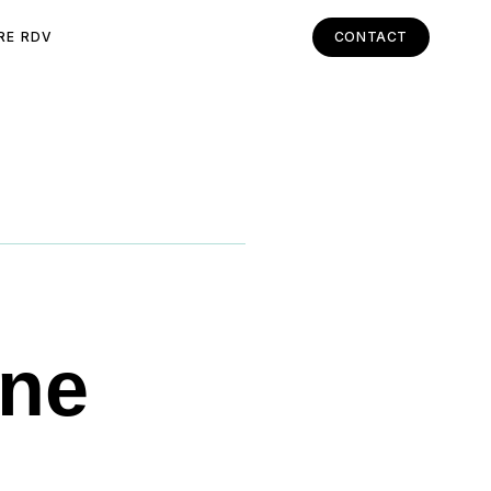
RE RDV
CONTACT
nne