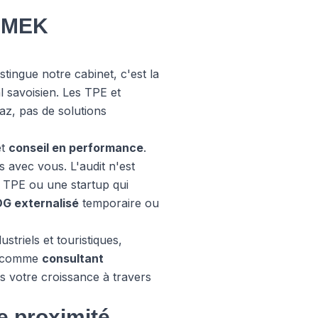
t MEK
tingue notre cabinet, c'est la
 savoisien. Les TPE et
az, pas de solutions
t
conseil en performance
.
 avec vous. L'audit n'est
e TPE ou une startup qui
DG externalisé
temporaire ou
striels et touristiques,
si comme
consultant
s votre croissance à travers
e proximité