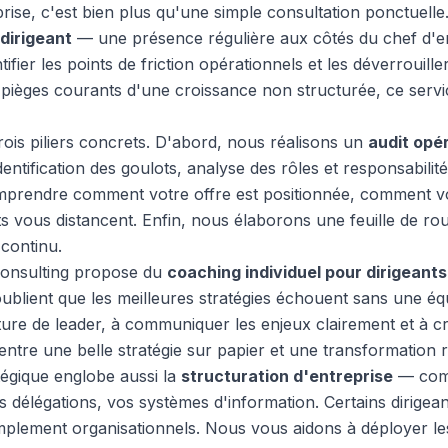
eprise, c'est bien plus qu'une simple consultation ponctuel
dirigeant
— une présence régulière aux côtés du chef d'e
tifier les points de friction opérationnels et les déverrouille
s pièges courants d'une croissance non structurée, ce serv
ois piliers concrets. D'abord, nous réalisons un
audit opé
entification des goulots, analyse des rôles et responsabili
rendre comment votre offre est positionnée, comment vous
 vous distancent. Enfin, nous élaborons une feuille de rout
continu.
Consulting propose du
coaching individuel pour dirigeants
lient que les meilleures stratégies échouent sans une éq
re de leader, à communiquer les enjeux clairement et à c
 entre une belle stratégie sur papier et une transformation ré
gique englobe aussi la
structuration d'entreprise
— comm
os délégations, vos systèmes d'information. Certains dirige
simplement organisationnels. Nous vous aidons à déployer l