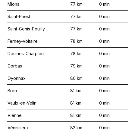
Mions
77
km
0
min
Saint-Priest
77
km
0
min
Saint-Genis-Pouilly
77
km
0
min
Ferney-Voltaire
78
km
0
min
Décines-Charpieu
78
km
0
min
Corbas
79
km
0
min
Oyonnax
80
km
0
min
Bron
81
km
0
min
Vaulx-en-Velin
81
km
0
min
Vienne
81
km
0
min
Vénissieux
82
km
0
min