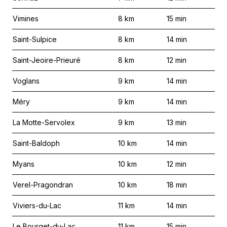
Vimines
8
km
15
min
Saint-Sulpice
8
km
14
min
Saint-Jeoire-Prieuré
8
km
12
min
Voglans
9
km
14
min
Méry
9
km
14
min
La Motte-Servolex
9
km
13
min
Saint-Baldoph
10
km
14
min
Myans
10
km
12
min
Verel-Pragondran
10
km
18
min
Viviers-du-Lac
11
km
14
min
Le Bourget-du-Lac
11
km
15
min