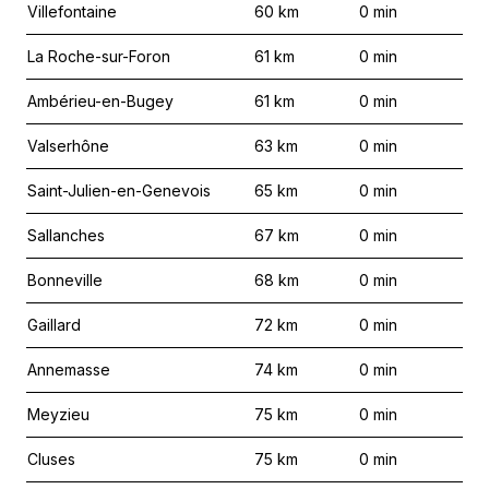
Villefontaine
60
km
0
min
La Roche-sur-Foron
61
km
0
min
Ambérieu-en-Bugey
61
km
0
min
Valserhône
63
km
0
min
Saint-Julien-en-Genevois
65
km
0
min
Sallanches
67
km
0
min
Bonneville
68
km
0
min
Gaillard
72
km
0
min
Annemasse
74
km
0
min
Meyzieu
75
km
0
min
Cluses
75
km
0
min