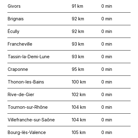
Givors
91
km
0
min
Brignais
92
km
0
min
Écully
92
km
0
min
Francheville
93
km
0
min
Tassin-la-Demi-Lune
93
km
0
min
Craponne
95
km
0
min
Thonon-les-Bains
100
km
0
min
Rive-de-Gier
102
km
0
min
Tournon-sur-Rhône
104
km
0
min
Villefranche-sur-Saône
104
km
0
min
Bourg-lès-Valence
105
km
0
min