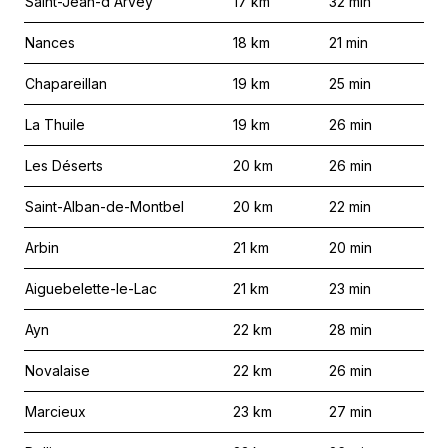
Saint-Jean-d'Arvey
17
km
32
min
Nances
18
km
21
min
Chapareillan
19
km
25
min
La Thuile
19
km
26
min
Les Déserts
20
km
26
min
Saint-Alban-de-Montbel
20
km
22
min
Arbin
21
km
20
min
Aiguebelette-le-Lac
21
km
23
min
Ayn
22
km
28
min
Novalaise
22
km
26
min
Marcieux
23
km
27
min