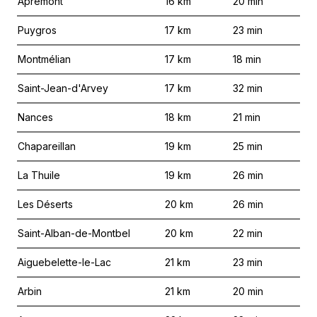
Apremont
16
km
20
min
Puygros
17
km
23
min
Montmélian
17
km
18
min
Saint-Jean-d'Arvey
17
km
32
min
Nances
18
km
21
min
Chapareillan
19
km
25
min
La Thuile
19
km
26
min
Les Déserts
20
km
26
min
Saint-Alban-de-Montbel
20
km
22
min
Aiguebelette-le-Lac
21
km
23
min
Arbin
21
km
20
min