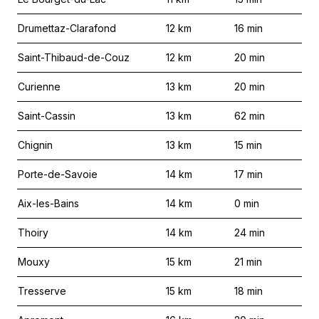
Drumettaz-Clarafond
12
km
16
min
Saint-Thibaud-de-Couz
12
km
20
min
Curienne
13
km
20
min
Saint-Cassin
13
km
62
min
Chignin
13
km
15
min
Porte-de-Savoie
14
km
17
min
Aix-les-Bains
14
km
0
min
Thoiry
14
km
24
min
Mouxy
15
km
21
min
Tresserve
15
km
18
min