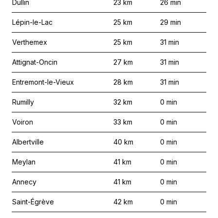
Dullin
23
km
26
min
Lépin-le-Lac
25
km
29
min
Verthemex
25
km
31
min
Attignat-Oncin
27
km
31
min
Entremont-le-Vieux
28
km
31
min
Rumilly
32
km
0
min
Voiron
33
km
0
min
Albertville
40
km
0
min
Meylan
41
km
0
min
Annecy
41
km
0
min
Saint-Égrève
42
km
0
min