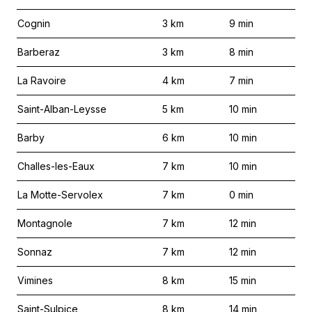
Cognin
3
km
9
min
Barberaz
3
km
8
min
La Ravoire
4
km
7
min
Saint-Alban-Leysse
5
km
10
min
Barby
6
km
10
min
Challes-les-Eaux
7
km
10
min
La Motte-Servolex
7
km
0
min
Montagnole
7
km
12
min
Sonnaz
7
km
12
min
Vimines
8
km
15
min
Saint-Sulpice
8
km
14
min