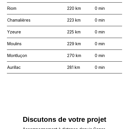
Riom
220
km
0
min
Chamalières
223
km
0
min
Yzeure
225
km
0
min
Moulins
229
km
0
min
Montluçon
270
km
0
min
Aurillac
281
km
0
min
Discutons de votre projet