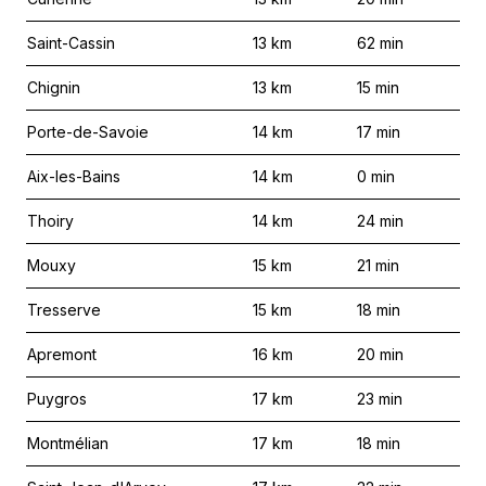
Saint-Cassin
13
km
62
min
Chignin
13
km
15
min
Porte-de-Savoie
14
km
17
min
Aix-les-Bains
14
km
0
min
Thoiry
14
km
24
min
Mouxy
15
km
21
min
Tresserve
15
km
18
min
Apremont
16
km
20
min
Puygros
17
km
23
min
Montmélian
17
km
18
min