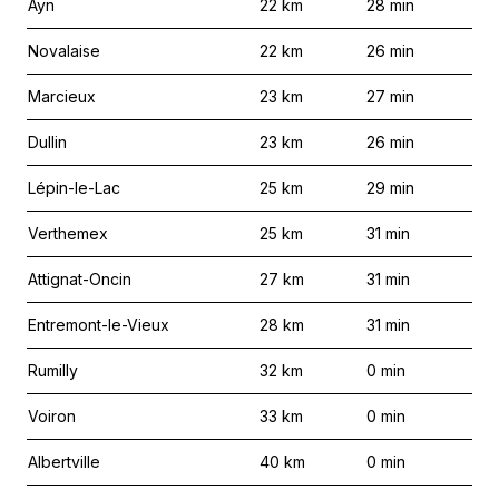
Ayn
22
km
28
min
Novalaise
22
km
26
min
Marcieux
23
km
27
min
Dullin
23
km
26
min
Lépin-le-Lac
25
km
29
min
Verthemex
25
km
31
min
Attignat-Oncin
27
km
31
min
Entremont-le-Vieux
28
km
31
min
Rumilly
32
km
0
min
Voiron
33
km
0
min
Albertville
40
km
0
min