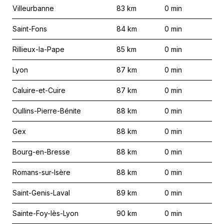
Villeurbanne
83
km
0
min
Saint-Fons
84
km
0
min
Rillieux-la-Pape
85
km
0
min
Lyon
87
km
0
min
Caluire-et-Cuire
87
km
0
min
Oullins-Pierre-Bénite
88
km
0
min
Gex
88
km
0
min
Bourg-en-Bresse
88
km
0
min
Romans-sur-Isère
88
km
0
min
Saint-Genis-Laval
89
km
0
min
Sainte-Foy-lès-Lyon
90
km
0
min