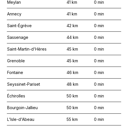
Meylan
41
km
0
min
Annecy
41
km
0
min
Saint-Égrève
42
km
0
min
Sassenage
44
km
0
min
Saint-Martin-d'Hères
45
km
0
min
Grenoble
45
km
0
min
Fontaine
46
km
0
min
Seyssinet-Pariset
48
km
0
min
Échirolles
50
km
0
min
Bourgoin-Jallieu
50
km
0
min
L'Isle-d'Abeau
55
km
0
min