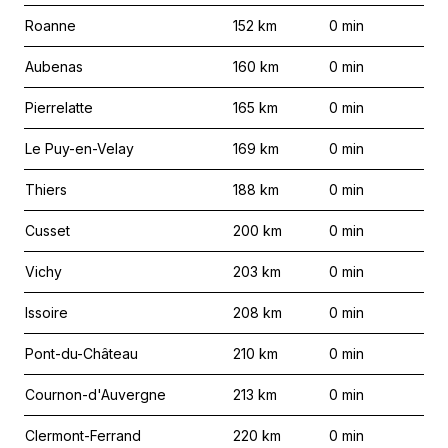
Roanne
152
km
0
min
Aubenas
160
km
0
min
Pierrelatte
165
km
0
min
Le Puy-en-Velay
169
km
0
min
Thiers
188
km
0
min
Cusset
200
km
0
min
Vichy
203
km
0
min
Issoire
208
km
0
min
Pont-du-Château
210
km
0
min
Cournon-d'Auvergne
213
km
0
min
Clermont-Ferrand
220
km
0
min