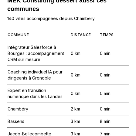
MEK Consulting
dessert aussi ces
communes
140 villes accompagnées depuis Chambéry
COMMUNE
DISTANCE
TEMPS
Intégrateur Salesforce à
Bourges : accompagnement
0
km
0
min
CRM sur mesure
Coaching individuel IA pour
0
km
0
min
dirigeants à Grenoble
Expert en transition
0
km
0
min
numérique dans les Landes
Chambéry
2
km
0
min
Bassens
3
km
8
min
Jacob-Bellecombette
3
km
7
min