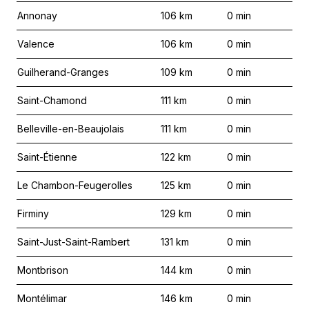
Annonay
106
km
0
min
Valence
106
km
0
min
Guilherand-Granges
109
km
0
min
Saint-Chamond
111
km
0
min
Belleville-en-Beaujolais
111
km
0
min
Saint-Étienne
122
km
0
min
Le Chambon-Feugerolles
125
km
0
min
Firminy
129
km
0
min
Saint-Just-Saint-Rambert
131
km
0
min
Montbrison
144
km
0
min
Montélimar
146
km
0
min