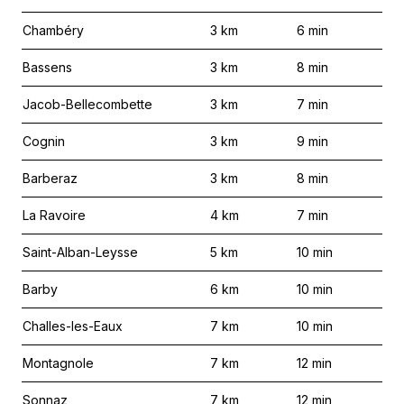
Chambéry
3
km
6
min
Bassens
3
km
8
min
Jacob-Bellecombette
3
km
7
min
Cognin
3
km
9
min
Barberaz
3
km
8
min
La Ravoire
4
km
7
min
Saint-Alban-Leysse
5
km
10
min
Barby
6
km
10
min
Challes-les-Eaux
7
km
10
min
Montagnole
7
km
12
min
Sonnaz
7
km
12
min