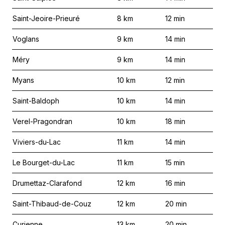
Saint-Jeoire-Prieuré
8
km
12
min
Voglans
9
km
14
min
Méry
9
km
14
min
Myans
10
km
12
min
Saint-Baldoph
10
km
14
min
Verel-Pragondran
10
km
18
min
Viviers-du-Lac
11
km
14
min
Le Bourget-du-Lac
11
km
15
min
Drumettaz-Clarafond
12
km
16
min
Saint-Thibaud-de-Couz
12
km
20
min
Curienne
13
km
20
min