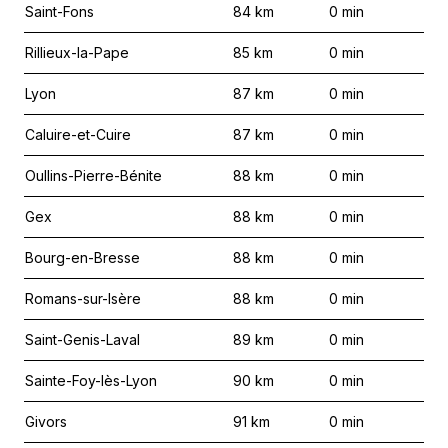
Saint-Fons
84
km
0
min
Rillieux-la-Pape
85
km
0
min
Lyon
87
km
0
min
Caluire-et-Cuire
87
km
0
min
Oullins-Pierre-Bénite
88
km
0
min
Gex
88
km
0
min
Bourg-en-Bresse
88
km
0
min
Romans-sur-Isère
88
km
0
min
Saint-Genis-Laval
89
km
0
min
Sainte-Foy-lès-Lyon
90
km
0
min
Givors
91
km
0
min