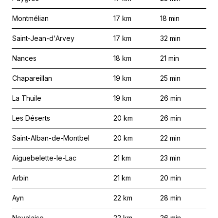
Montmélian
17
km
18
min
Saint-Jean-d'Arvey
17
km
32
min
Nances
18
km
21
min
Chapareillan
19
km
25
min
La Thuile
19
km
26
min
Les Déserts
20
km
26
min
Saint-Alban-de-Montbel
20
km
22
min
Aiguebelette-le-Lac
21
km
23
min
Arbin
21
km
20
min
Ayn
22
km
28
min
Novalaise
22
km
26
min