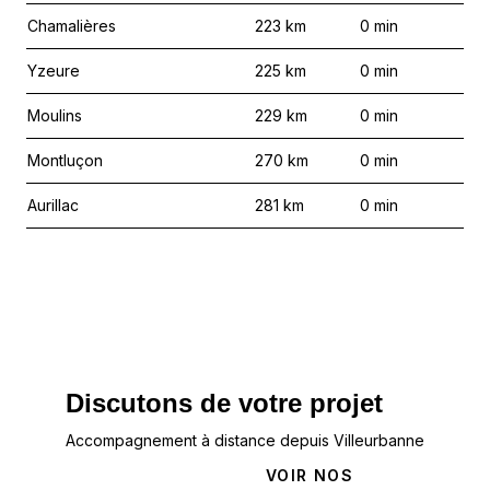
Chamalières
223
km
0
min
Yzeure
225
km
0
min
Moulins
229
km
0
min
Montluçon
270
km
0
min
Aurillac
281
km
0
min
Discutons de votre projet
Accompagnement à distance depuis Villeurbanne
NOUS
VOIR NOS