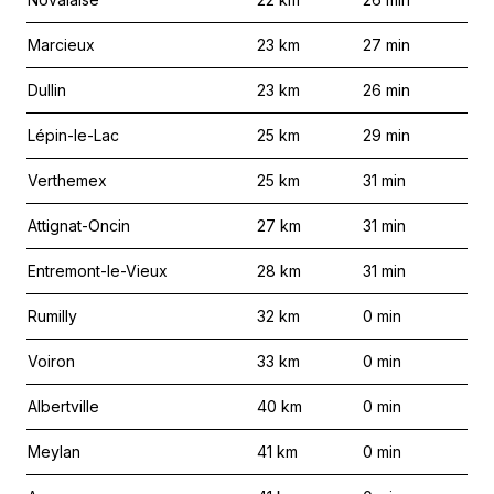
Marcieux
23
km
27
min
Dullin
23
km
26
min
Lépin-le-Lac
25
km
29
min
Verthemex
25
km
31
min
Attignat-Oncin
27
km
31
min
Entremont-le-Vieux
28
km
31
min
Rumilly
32
km
0
min
Voiron
33
km
0
min
Albertville
40
km
0
min
Meylan
41
km
0
min