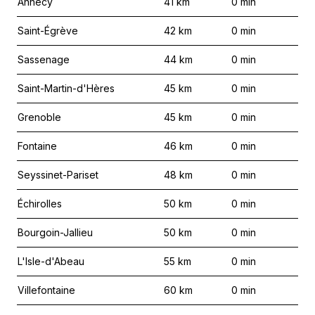
Annecy
41
km
0
min
Saint-Égrève
42
km
0
min
Sassenage
44
km
0
min
Saint-Martin-d'Hères
45
km
0
min
Grenoble
45
km
0
min
Fontaine
46
km
0
min
Seyssinet-Pariset
48
km
0
min
Échirolles
50
km
0
min
Bourgoin-Jallieu
50
km
0
min
L'Isle-d'Abeau
55
km
0
min
Villefontaine
60
km
0
min