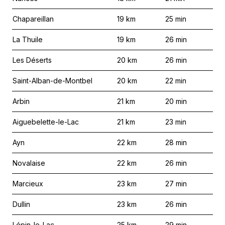
Chapareillan
19
km
25
min
La Thuile
19
km
26
min
Les Déserts
20
km
26
min
Saint-Alban-de-Montbel
20
km
22
min
Arbin
21
km
20
min
Aiguebelette-le-Lac
21
km
23
min
Ayn
22
km
28
min
Novalaise
22
km
26
min
Marcieux
23
km
27
min
Dullin
23
km
26
min
Lépin-le-Lac
25
km
29
min