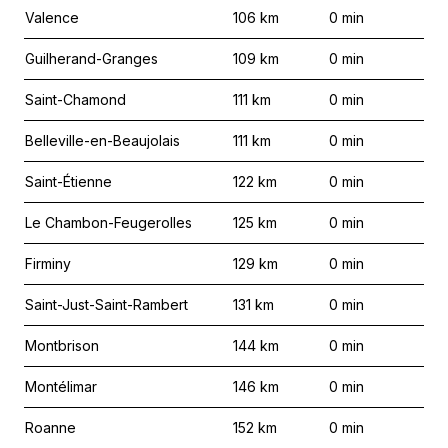
Valence
106
km
0
min
Guilherand-Granges
109
km
0
min
Saint-Chamond
111
km
0
min
Belleville-en-Beaujolais
111
km
0
min
Saint-Étienne
122
km
0
min
Le Chambon-Feugerolles
125
km
0
min
Firminy
129
km
0
min
Saint-Just-Saint-Rambert
131
km
0
min
Montbrison
144
km
0
min
Montélimar
146
km
0
min
Roanne
152
km
0
min