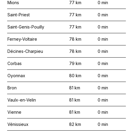
Mions
77
km
0
min
Saint-Priest
77
km
0
min
Saint-Genis-Pouilly
77
km
0
min
Ferney-Voltaire
78
km
0
min
Décines-Charpieu
78
km
0
min
Corbas
79
km
0
min
Oyonnax
80
km
0
min
Bron
81
km
0
min
Vaulx-en-Velin
81
km
0
min
Vienne
81
km
0
min
Vénissieux
82
km
0
min