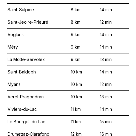
Saint-Sulpice
8
km
14
min
Saint-Jeoire-Prieuré
8
km
12
min
Voglans
9
km
14
min
Méry
9
km
14
min
La Motte-Servolex
9
km
13
min
Saint-Baldoph
10
km
14
min
Myans
10
km
12
min
Verel-Pragondran
10
km
18
min
Viviers-du-Lac
11
km
14
min
Le Bourget-du-Lac
11
km
15
min
Drumettaz-Clarafond
12
km
16
min