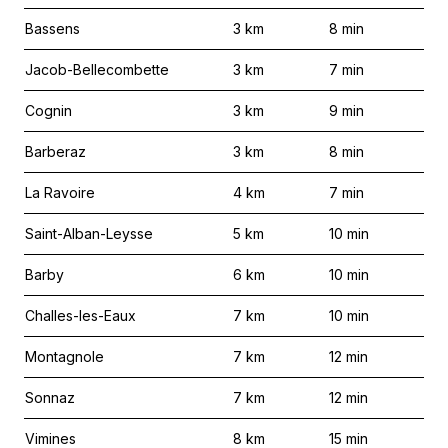
Bassens
3
km
8
min
Jacob-Bellecombette
3
km
7
min
Cognin
3
km
9
min
Barberaz
3
km
8
min
La Ravoire
4
km
7
min
Saint-Alban-Leysse
5
km
10
min
Barby
6
km
10
min
Challes-les-Eaux
7
km
10
min
Montagnole
7
km
12
min
Sonnaz
7
km
12
min
Vimines
8
km
15
min