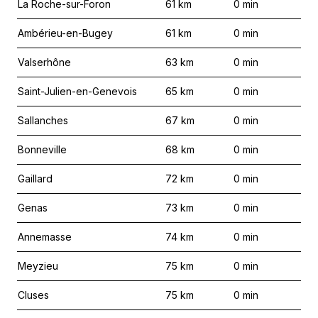
La Roche-sur-Foron
61
km
0
min
Ambérieu-en-Bugey
61
km
0
min
Valserhône
63
km
0
min
Saint-Julien-en-Genevois
65
km
0
min
Sallanches
67
km
0
min
Bonneville
68
km
0
min
Gaillard
72
km
0
min
Genas
73
km
0
min
Annemasse
74
km
0
min
Meyzieu
75
km
0
min
Cluses
75
km
0
min