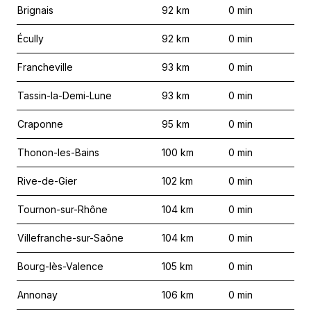
Brignais
92
km
0
min
Écully
92
km
0
min
Francheville
93
km
0
min
Tassin-la-Demi-Lune
93
km
0
min
Craponne
95
km
0
min
Thonon-les-Bains
100
km
0
min
Rive-de-Gier
102
km
0
min
Tournon-sur-Rhône
104
km
0
min
Villefranche-sur-Saône
104
km
0
min
Bourg-lès-Valence
105
km
0
min
Annonay
106
km
0
min