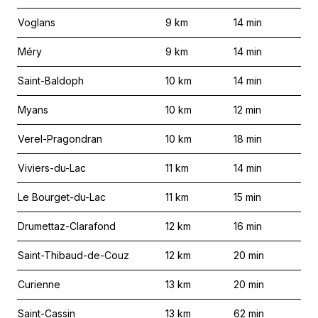
Voglans
9
km
14
min
Méry
9
km
14
min
Saint-Baldoph
10
km
14
min
Myans
10
km
12
min
Verel-Pragondran
10
km
18
min
Viviers-du-Lac
11
km
14
min
Le Bourget-du-Lac
11
km
15
min
Drumettaz-Clarafond
12
km
16
min
Saint-Thibaud-de-Couz
12
km
20
min
Curienne
13
km
20
min
Saint-Cassin
13
km
62
min