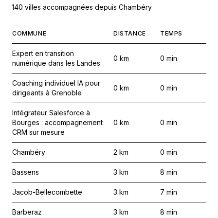
140 villes accompagnées depuis Chambéry
COMMUNE
DISTANCE
TEMPS
Expert en transition
0
km
0
min
numérique dans les Landes
Coaching individuel IA pour
0
km
0
min
dirigeants à Grenoble
Intégrateur Salesforce à
Bourges : accompagnement
0
km
0
min
CRM sur mesure
Chambéry
2
km
0
min
Bassens
3
km
8
min
Jacob-Bellecombette
3
km
7
min
Barberaz
3
km
8
min