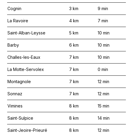
Cognin
3
km
9
min
La Ravoire
4
km
7
min
Saint-Alban-Leysse
5
km
10
min
Barby
6
km
10
min
Challes-les-Eaux
7
km
10
min
La Motte-Servolex
7
km
0
min
Montagnole
7
km
12
min
Sonnaz
7
km
12
min
Vimines
8
km
15
min
Saint-Sulpice
8
km
14
min
Saint-Jeoire-Prieuré
8
km
12
min