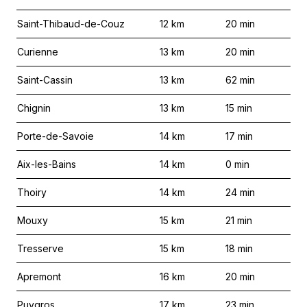
Saint-Thibaud-de-Couz
12
km
20
min
Curienne
13
km
20
min
Saint-Cassin
13
km
62
min
Chignin
13
km
15
min
Porte-de-Savoie
14
km
17
min
Aix-les-Bains
14
km
0
min
Thoiry
14
km
24
min
Mouxy
15
km
21
min
Tresserve
15
km
18
min
Apremont
16
km
20
min
Puygros
17
km
23
min