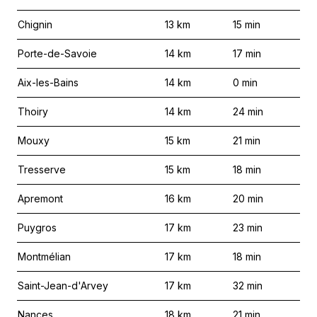
Chignin
13
km
15
min
Porte-de-Savoie
14
km
17
min
Aix-les-Bains
14
km
0
min
Thoiry
14
km
24
min
Mouxy
15
km
21
min
Tresserve
15
km
18
min
Apremont
16
km
20
min
Puygros
17
km
23
min
Montmélian
17
km
18
min
Saint-Jean-d'Arvey
17
km
32
min
Nances
18
km
21
min