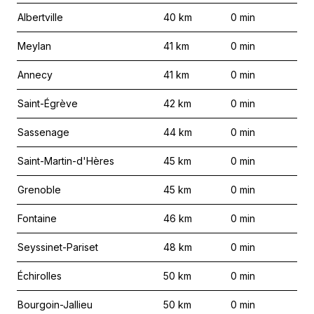
Albertville
40
km
0
min
Meylan
41
km
0
min
Annecy
41
km
0
min
Saint-Égrève
42
km
0
min
Sassenage
44
km
0
min
Saint-Martin-d'Hères
45
km
0
min
Grenoble
45
km
0
min
Fontaine
46
km
0
min
Seyssinet-Pariset
48
km
0
min
Échirolles
50
km
0
min
Bourgoin-Jallieu
50
km
0
min