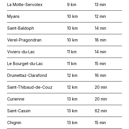
La Motte-Servolex
9
km
13
min
Myans
10
km
12
min
Saint-Baldoph
10
km
14
min
Verel-Pragondran
10
km
18
min
Viviers-du-Lac
11
km
14
min
Le Bourget-du-Lac
11
km
15
min
Drumettaz-Clarafond
12
km
16
min
Saint-Thibaud-de-Couz
12
km
20
min
Curienne
13
km
20
min
Saint-Cassin
13
km
62
min
Chignin
13
km
15
min