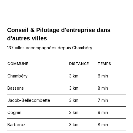
Conseil & Pilotage d'entreprise dans
d'autres villes
137 villes accompagnées depuis Chambéry
COMMUNE
DISTANCE
TEMPS
Chambéry
3
km
6
min
Bassens
3
km
8
min
Jacob-Bellecombette
3
km
7
min
Cognin
3
km
9
min
Barberaz
3
km
8
min