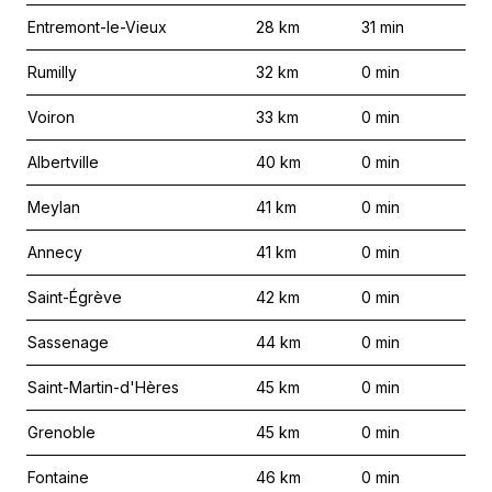
Entremont-le-Vieux
28
km
31
min
Rumilly
32
km
0
min
Voiron
33
km
0
min
Albertville
40
km
0
min
Meylan
41
km
0
min
Annecy
41
km
0
min
Saint-Égrève
42
km
0
min
Sassenage
44
km
0
min
Saint-Martin-d'Hères
45
km
0
min
Grenoble
45
km
0
min
Fontaine
46
km
0
min