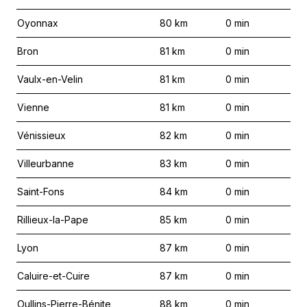
Oyonnax
80
km
0
min
Bron
81
km
0
min
Vaulx-en-Velin
81
km
0
min
Vienne
81
km
0
min
Vénissieux
82
km
0
min
Villeurbanne
83
km
0
min
Saint-Fons
84
km
0
min
Rillieux-la-Pape
85
km
0
min
Lyon
87
km
0
min
Caluire-et-Cuire
87
km
0
min
Oullins-Pierre-Bénite
88
km
0
min