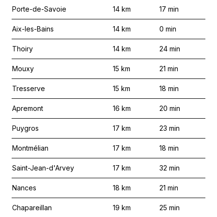
Porte-de-Savoie
14
km
17
min
Aix-les-Bains
14
km
0
min
Thoiry
14
km
24
min
Mouxy
15
km
21
min
Tresserve
15
km
18
min
Apremont
16
km
20
min
Puygros
17
km
23
min
Montmélian
17
km
18
min
Saint-Jean-d'Arvey
17
km
32
min
Nances
18
km
21
min
Chapareillan
19
km
25
min