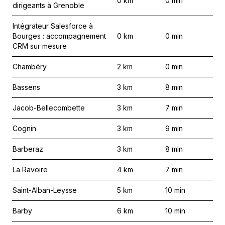
0
km
0
min
dirigeants à Grenoble
Intégrateur Salesforce à
Bourges : accompagnement
0
km
0
min
CRM sur mesure
Chambéry
2
km
0
min
Bassens
3
km
8
min
Jacob-Bellecombette
3
km
7
min
Cognin
3
km
9
min
Barberaz
3
km
8
min
La Ravoire
4
km
7
min
Saint-Alban-Leysse
5
km
10
min
Barby
6
km
10
min