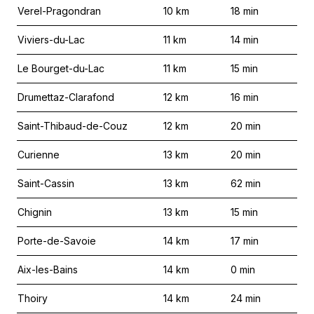
Verel-Pragondran
10
km
18
min
Viviers-du-Lac
11
km
14
min
Le Bourget-du-Lac
11
km
15
min
Drumettaz-Clarafond
12
km
16
min
Saint-Thibaud-de-Couz
12
km
20
min
Curienne
13
km
20
min
Saint-Cassin
13
km
62
min
Chignin
13
km
15
min
Porte-de-Savoie
14
km
17
min
Aix-les-Bains
14
km
0
min
Thoiry
14
km
24
min