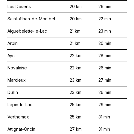
Les Déserts
20
km
26
min
Saint-Alban-de-Montbel
20
km
22
min
Aiguebelette-le-Lac
21
km
23
min
Arbin
21
km
20
min
Ayn
22
km
28
min
Novalaise
22
km
26
min
Marcieux
23
km
27
min
Dullin
23
km
26
min
Lépin-le-Lac
25
km
29
min
Verthemex
25
km
31
min
Attignat-Oncin
27
km
31
min