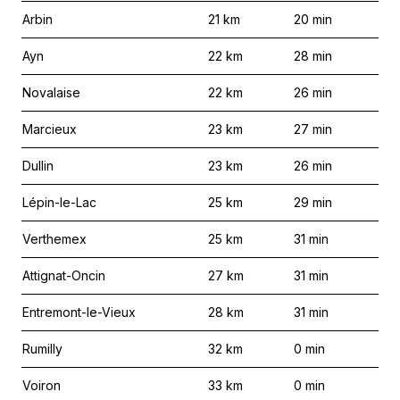
Arbin
21
km
20
min
Ayn
22
km
28
min
Novalaise
22
km
26
min
Marcieux
23
km
27
min
Dullin
23
km
26
min
Lépin-le-Lac
25
km
29
min
Verthemex
25
km
31
min
Attignat-Oncin
27
km
31
min
Entremont-le-Vieux
28
km
31
min
Rumilly
32
km
0
min
Voiron
33
km
0
min