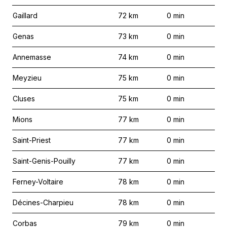
Gaillard
72
km
0
min
Genas
73
km
0
min
Annemasse
74
km
0
min
Meyzieu
75
km
0
min
Cluses
75
km
0
min
Mions
77
km
0
min
Saint-Priest
77
km
0
min
Saint-Genis-Pouilly
77
km
0
min
Ferney-Voltaire
78
km
0
min
Décines-Charpieu
78
km
0
min
Corbas
79
km
0
min