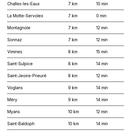
Challes-les-Eaux
7
km
10
min
La Motte-Servolex
7
km
0
min
Montagnole
7
km
12
min
Sonnaz
7
km
12
min
Vimines
8
km
15
min
Saint-Sulpice
8
km
14
min
Saint-Jeoire-Prieuré
8
km
12
min
Voglans
9
km
14
min
Méry
9
km
14
min
Myans
10
km
12
min
Saint-Baldoph
10
km
14
min