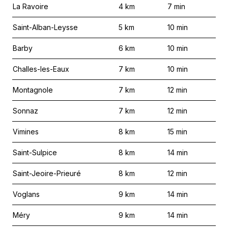
La Ravoire
4
km
7
min
Saint-Alban-Leysse
5
km
10
min
Barby
6
km
10
min
Challes-les-Eaux
7
km
10
min
Montagnole
7
km
12
min
Sonnaz
7
km
12
min
Vimines
8
km
15
min
Saint-Sulpice
8
km
14
min
Saint-Jeoire-Prieuré
8
km
12
min
Voglans
9
km
14
min
Méry
9
km
14
min