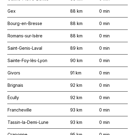
Gex
88
km
0
min
Bourg-en-Bresse
88
km
0
min
Romans-sur-Isère
88
km
0
min
Saint-Genis-Laval
89
km
0
min
Sainte-Foy-lès-Lyon
90
km
0
min
Givors
91
km
0
min
Brignais
92
km
0
min
Écully
92
km
0
min
Francheville
93
km
0
min
Tassin-la-Demi-Lune
93
km
0
min
Craponne
95
km
0
min