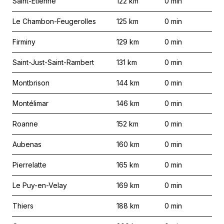
Saint-Étienne
122
km
0
min
Le Chambon-Feugerolles
125
km
0
min
Firminy
129
km
0
min
Saint-Just-Saint-Rambert
131
km
0
min
Montbrison
144
km
0
min
Montélimar
146
km
0
min
Roanne
152
km
0
min
Aubenas
160
km
0
min
Pierrelatte
165
km
0
min
Le Puy-en-Velay
169
km
0
min
Thiers
188
km
0
min