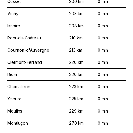
Cusset
200
km
0
min
Vichy
203
km
0
min
Issoire
208
km
0
min
Pont-du-Château
210
km
0
min
Cournon-d'Auvergne
213
km
0
min
Clermont-Ferrand
220
km
0
min
Riom
220
km
0
min
Chamalières
223
km
0
min
Yzeure
225
km
0
min
Moulins
229
km
0
min
Montluçon
270
km
0
min