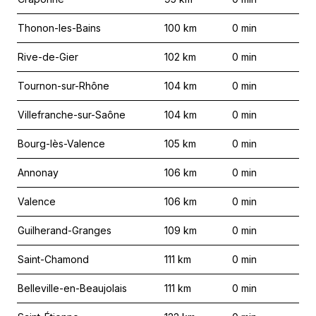
Thonon-les-Bains
100
km
0
min
Rive-de-Gier
102
km
0
min
Tournon-sur-Rhône
104
km
0
min
Villefranche-sur-Saône
104
km
0
min
Bourg-lès-Valence
105
km
0
min
Annonay
106
km
0
min
Valence
106
km
0
min
Guilherand-Granges
109
km
0
min
Saint-Chamond
111
km
0
min
Belleville-en-Beaujolais
111
km
0
min