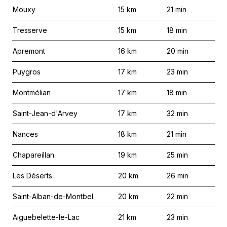
Mouxy
15
km
21
min
Tresserve
15
km
18
min
Apremont
16
km
20
min
Puygros
17
km
23
min
Montmélian
17
km
18
min
Saint-Jean-d'Arvey
17
km
32
min
Nances
18
km
21
min
Chapareillan
19
km
25
min
Les Déserts
20
km
26
min
Saint-Alban-de-Montbel
20
km
22
min
Aiguebelette-le-Lac
21
km
23
min