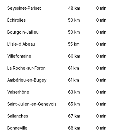
Seyssinet-Pariset
48
km
0
min
Échirolles
50
km
0
min
Bourgoin-Jallieu
50
km
0
min
L'Isle-d'Abeau
55
km
0
min
Villefontaine
60
km
0
min
La Roche-sur-Foron
61
km
0
min
Ambérieu-en-Bugey
61
km
0
min
Valserhône
63
km
0
min
Saint-Julien-en-Genevois
65
km
0
min
Sallanches
67
km
0
min
Bonneville
68
km
0
min