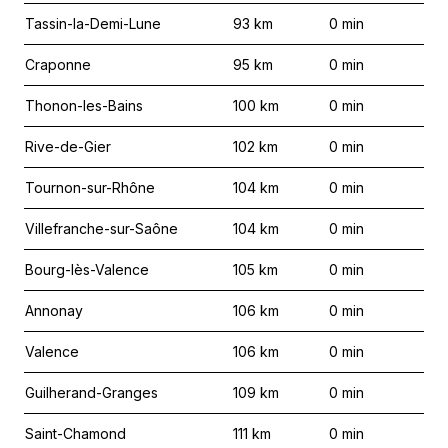
Tassin-la-Demi-Lune
93
km
0
min
Craponne
95
km
0
min
Thonon-les-Bains
100
km
0
min
Rive-de-Gier
102
km
0
min
Tournon-sur-Rhône
104
km
0
min
Villefranche-sur-Saône
104
km
0
min
Bourg-lès-Valence
105
km
0
min
Annonay
106
km
0
min
Valence
106
km
0
min
Guilherand-Granges
109
km
0
min
Saint-Chamond
111
km
0
min