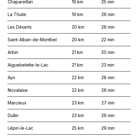
Chapareillan
19
km
25
min
La Thuile
19
km
26
min
Les Déserts
20
km
26
min
Saint-Alban-de-Montbel
20
km
22
min
Arbin
21
km
20
min
Aiguebelette-le-Lac
21
km
23
min
Ayn
22
km
28
min
Novalaise
22
km
26
min
Marcieux
23
km
27
min
Dullin
23
km
26
min
Lépin-le-Lac
25
km
29
min