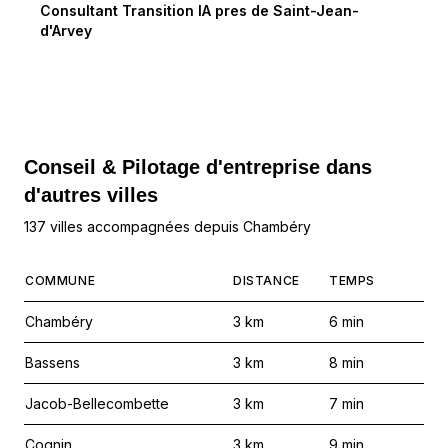
Consultant Transition IA
pres de
Saint-Jean-
d'Arvey
Conseil & Pilotage d'entreprise dans
d'autres villes
137 villes accompagnées depuis Chambéry
COMMUNE
DISTANCE
TEMPS
Chambéry
3
km
6
min
Bassens
3
km
8
min
Jacob-Bellecombette
3
km
7
min
Cognin
3
km
9
min