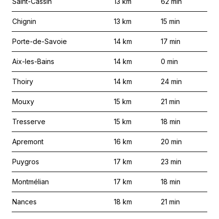
Saint-Cassin
13
km
62
min
Chignin
13
km
15
min
Porte-de-Savoie
14
km
17
min
Aix-les-Bains
14
km
0
min
Thoiry
14
km
24
min
Mouxy
15
km
21
min
Tresserve
15
km
18
min
Apremont
16
km
20
min
Puygros
17
km
23
min
Montmélian
17
km
18
min
Nances
18
km
21
min