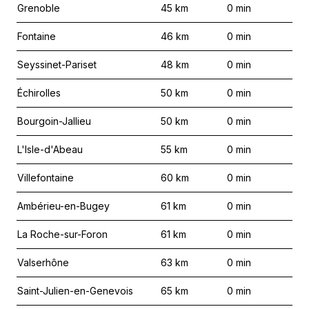
Grenoble
45
km
0
min
Fontaine
46
km
0
min
Seyssinet-Pariset
48
km
0
min
Échirolles
50
km
0
min
Bourgoin-Jallieu
50
km
0
min
L'Isle-d'Abeau
55
km
0
min
Villefontaine
60
km
0
min
Ambérieu-en-Bugey
61
km
0
min
La Roche-sur-Foron
61
km
0
min
Valserhône
63
km
0
min
Saint-Julien-en-Genevois
65
km
0
min