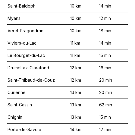
Saint-Baldoph
10
km
14
min
Myans
10
km
12
min
Verel-Pragondran
10
km
18
min
Viviers-du-Lac
11
km
14
min
Le Bourget-du-Lac
11
km
15
min
Drumettaz-Clarafond
12
km
16
min
Saint-Thibaud-de-Couz
12
km
20
min
Curienne
13
km
20
min
Saint-Cassin
13
km
62
min
Chignin
13
km
15
min
Porte-de-Savoie
14
km
17
min