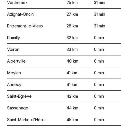
Verthemex
25
km
31
min
Attignat-Oncin
27
km
31
min
Entremont-le-Vieux
28
km
31
min
Rumilly
32
km
0
min
Voiron
33
km
0
min
Albertville
40
km
0
min
Meylan
41
km
0
min
Annecy
41
km
0
min
Saint-Égrève
42
km
0
min
Sassenage
44
km
0
min
Saint-Martin-d'Hères
45
km
0
min