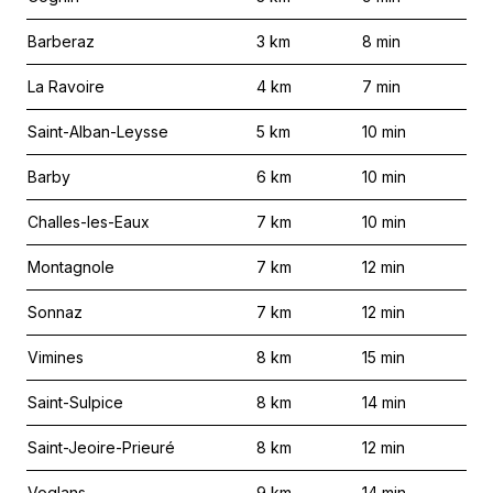
Barberaz
3
km
8
min
La Ravoire
4
km
7
min
Saint-Alban-Leysse
5
km
10
min
Barby
6
km
10
min
Challes-les-Eaux
7
km
10
min
Montagnole
7
km
12
min
Sonnaz
7
km
12
min
Vimines
8
km
15
min
Saint-Sulpice
8
km
14
min
Saint-Jeoire-Prieuré
8
km
12
min
Voglans
9
km
14
min