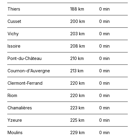
Thiers
188
km
0
min
Cusset
200
km
0
min
Vichy
203
km
0
min
Issoire
208
km
0
min
Pont-du-Château
210
km
0
min
Cournon-d'Auvergne
213
km
0
min
Clermont-Ferrand
220
km
0
min
Riom
220
km
0
min
Chamalières
223
km
0
min
Yzeure
225
km
0
min
Moulins
229
km
0
min