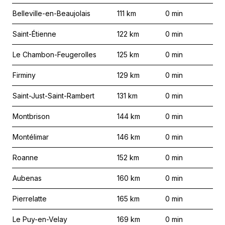
Belleville-en-Beaujolais
111
km
0
min
Saint-Étienne
122
km
0
min
Le Chambon-Feugerolles
125
km
0
min
Firminy
129
km
0
min
Saint-Just-Saint-Rambert
131
km
0
min
Montbrison
144
km
0
min
Montélimar
146
km
0
min
Roanne
152
km
0
min
Aubenas
160
km
0
min
Pierrelatte
165
km
0
min
Le Puy-en-Velay
169
km
0
min