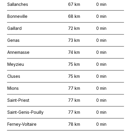
Sallanches
67
km
0
min
Bonneville
68
km
0
min
Gaillard
72
km
0
min
Genas
73
km
0
min
Annemasse
74
km
0
min
Meyzieu
75
km
0
min
Cluses
75
km
0
min
Mions
77
km
0
min
Saint-Priest
77
km
0
min
Saint-Genis-Pouilly
77
km
0
min
Ferney-Voltaire
78
km
0
min