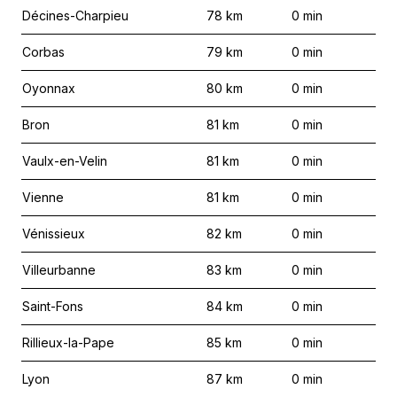
Décines-Charpieu
78
km
0
min
Corbas
79
km
0
min
Oyonnax
80
km
0
min
Bron
81
km
0
min
Vaulx-en-Velin
81
km
0
min
Vienne
81
km
0
min
Vénissieux
82
km
0
min
Villeurbanne
83
km
0
min
Saint-Fons
84
km
0
min
Rillieux-la-Pape
85
km
0
min
Lyon
87
km
0
min