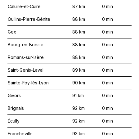
Caluire-et-Cuire
87
km
0
min
Oullins-Pierre-Bénite
88
km
0
min
Gex
88
km
0
min
Bourg-en-Bresse
88
km
0
min
Romans-sur-Isère
88
km
0
min
Saint-Genis-Laval
89
km
0
min
Sainte-Foy-lès-Lyon
90
km
0
min
Givors
91
km
0
min
Brignais
92
km
0
min
Écully
92
km
0
min
Francheville
93
km
0
min