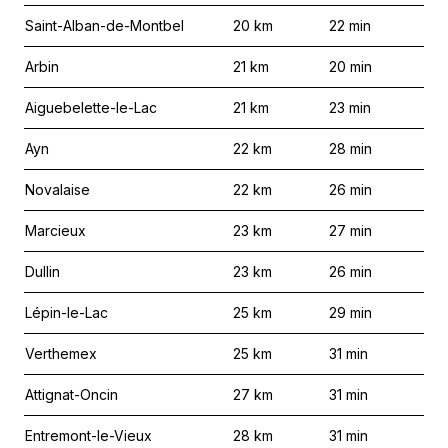
Saint-Alban-de-Montbel
20
km
22
min
Arbin
21
km
20
min
Aiguebelette-le-Lac
21
km
23
min
Ayn
22
km
28
min
Novalaise
22
km
26
min
Marcieux
23
km
27
min
Dullin
23
km
26
min
Lépin-le-Lac
25
km
29
min
Verthemex
25
km
31
min
Attignat-Oncin
27
km
31
min
Entremont-le-Vieux
28
km
31
min