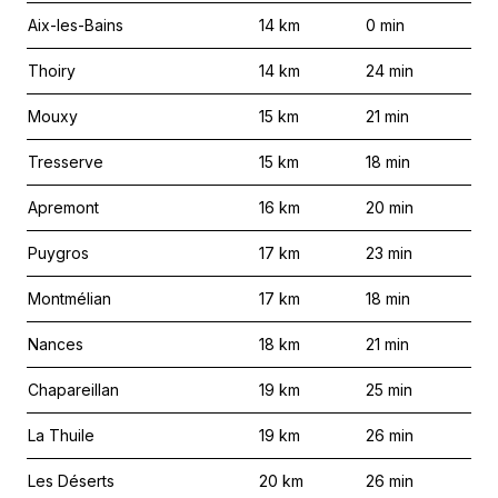
Aix-les-Bains
14
km
0
min
Thoiry
14
km
24
min
Mouxy
15
km
21
min
Tresserve
15
km
18
min
Apremont
16
km
20
min
Puygros
17
km
23
min
Montmélian
17
km
18
min
Nances
18
km
21
min
Chapareillan
19
km
25
min
La Thuile
19
km
26
min
Les Déserts
20
km
26
min