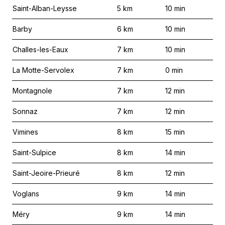
Saint-Alban-Leysse
5
km
10
min
Barby
6
km
10
min
Challes-les-Eaux
7
km
10
min
La Motte-Servolex
7
km
0
min
Montagnole
7
km
12
min
Sonnaz
7
km
12
min
Vimines
8
km
15
min
Saint-Sulpice
8
km
14
min
Saint-Jeoire-Prieuré
8
km
12
min
Voglans
9
km
14
min
Méry
9
km
14
min