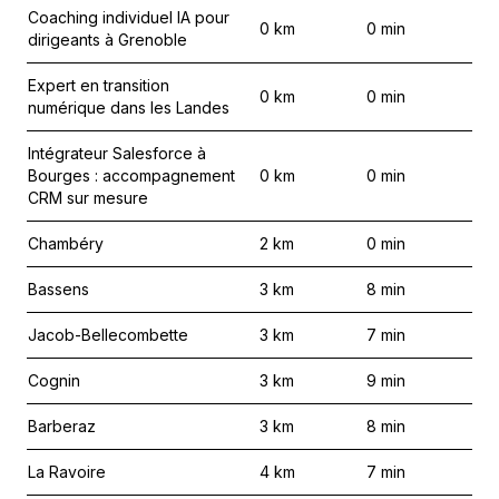
Coaching individuel IA pour
0
km
0
min
dirigeants à Grenoble
Expert en transition
0
km
0
min
numérique dans les Landes
Intégrateur Salesforce à
Bourges : accompagnement
0
km
0
min
CRM sur mesure
Chambéry
2
km
0
min
Bassens
3
km
8
min
Jacob-Bellecombette
3
km
7
min
Cognin
3
km
9
min
Barberaz
3
km
8
min
La Ravoire
4
km
7
min