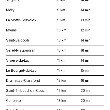
Méry
9
km
14
min
La Motte-Servolex
9
km
13
min
Myans
10
km
12
min
Saint-Baldoph
10
km
14
min
Verel-Pragondran
10
km
18
min
Viviers-du-Lac
11
km
14
min
Le Bourget-du-Lac
11
km
15
min
Drumettaz-Clarafond
12
km
16
min
Saint-Thibaud-de-Couz
12
km
20
min
Curienne
13
km
20
min