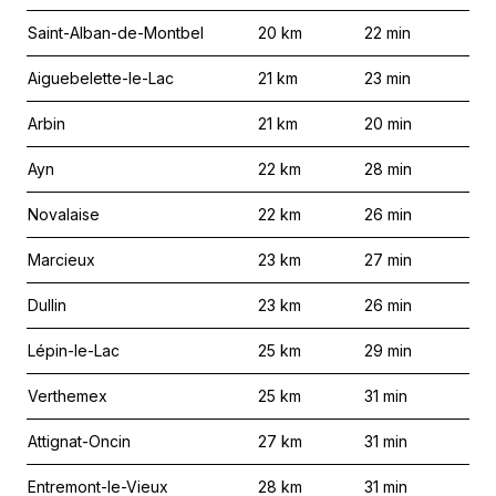
Saint-Alban-de-Montbel
20
km
22
min
Aiguebelette-le-Lac
21
km
23
min
Arbin
21
km
20
min
Ayn
22
km
28
min
Novalaise
22
km
26
min
Marcieux
23
km
27
min
Dullin
23
km
26
min
Lépin-le-Lac
25
km
29
min
Verthemex
25
km
31
min
Attignat-Oncin
27
km
31
min
Entremont-le-Vieux
28
km
31
min