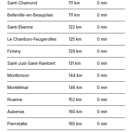
Saint-Chamond
111
km
0
min
Belleville-en-Beaujolais
111
km
0
min
Saint-Étienne
122
km
0
min
Le Chambon-Feugerolles
125
km
0
min
Firminy
129
km
0
min
Saint-Just-Saint-Rambert
131
km
0
min
Montbrison
144
km
0
min
Montélimar
146
km
0
min
Roanne
152
km
0
min
Aubenas
160
km
0
min
Pierrelatte
165
km
0
min