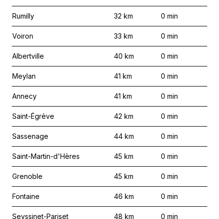
Rumilly
32
km
0
min
Voiron
33
km
0
min
Albertville
40
km
0
min
Meylan
41
km
0
min
Annecy
41
km
0
min
Saint-Égrève
42
km
0
min
Sassenage
44
km
0
min
Saint-Martin-d'Hères
45
km
0
min
Grenoble
45
km
0
min
Fontaine
46
km
0
min
Seyssinet-Pariset
48
km
0
min