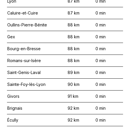
Lyon
87
km
0
min
Caluire-et-Cuire
87
km
0
min
Oullins-Pierre-Bénite
88
km
0
min
Gex
88
km
0
min
Bourg-en-Bresse
88
km
0
min
Romans-sur-Isère
88
km
0
min
Saint-Genis-Laval
89
km
0
min
Sainte-Foy-lès-Lyon
90
km
0
min
Givors
91
km
0
min
Brignais
92
km
0
min
Écully
92
km
0
min