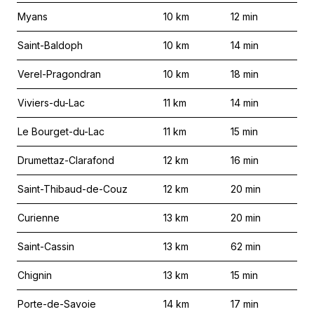
Myans
10
km
12
min
Saint-Baldoph
10
km
14
min
Verel-Pragondran
10
km
18
min
Viviers-du-Lac
11
km
14
min
Le Bourget-du-Lac
11
km
15
min
Drumettaz-Clarafond
12
km
16
min
Saint-Thibaud-de-Couz
12
km
20
min
Curienne
13
km
20
min
Saint-Cassin
13
km
62
min
Chignin
13
km
15
min
Porte-de-Savoie
14
km
17
min