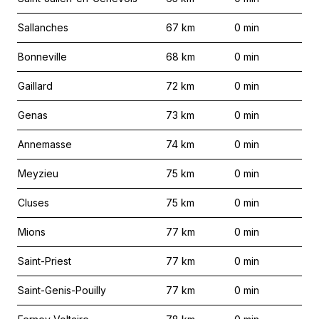
Sallanches
67
km
0
min
Bonneville
68
km
0
min
Gaillard
72
km
0
min
Genas
73
km
0
min
Annemasse
74
km
0
min
Meyzieu
75
km
0
min
Cluses
75
km
0
min
Mions
77
km
0
min
Saint-Priest
77
km
0
min
Saint-Genis-Pouilly
77
km
0
min