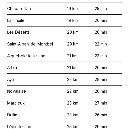
Chapareillan
19
km
25
min
La Thuile
19
km
26
min
Les Déserts
20
km
26
min
Saint-Alban-de-Montbel
20
km
22
min
Aiguebelette-le-Lac
21
km
23
min
Arbin
21
km
20
min
Ayn
22
km
28
min
Novalaise
22
km
26
min
Marcieux
23
km
27
min
Dullin
23
km
26
min
Lépin-le-Lac
25
km
29
min