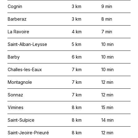
Cognin
3
km
9
min
Barberaz
3
km
8
min
La Ravoire
4
km
7
min
Saint-Alban-Leysse
5
km
10
min
Barby
6
km
10
min
Challes-les-Eaux
7
km
10
min
Montagnole
7
km
12
min
Sonnaz
7
km
12
min
Vimines
8
km
15
min
Saint-Sulpice
8
km
14
min
Saint-Jeoire-Prieuré
8
km
12
min