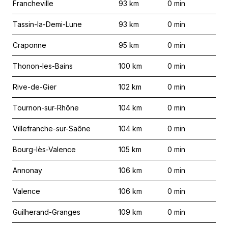
Francheville
93
km
0
min
Tassin-la-Demi-Lune
93
km
0
min
Craponne
95
km
0
min
Thonon-les-Bains
100
km
0
min
Rive-de-Gier
102
km
0
min
Tournon-sur-Rhône
104
km
0
min
Villefranche-sur-Saône
104
km
0
min
Bourg-lès-Valence
105
km
0
min
Annonay
106
km
0
min
Valence
106
km
0
min
Guilherand-Granges
109
km
0
min