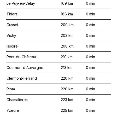
Le Puy-en-Velay
169
km
0
min
Thiers
188
km
0
min
Cusset
200
km
0
min
Vichy
203
km
0
min
Issoire
208
km
0
min
Pont-du-Château
210
km
0
min
Cournon-d'Auvergne
213
km
0
min
Clermont-Ferrand
220
km
0
min
Riom
220
km
0
min
Chamalières
223
km
0
min
Yzeure
225
km
0
min