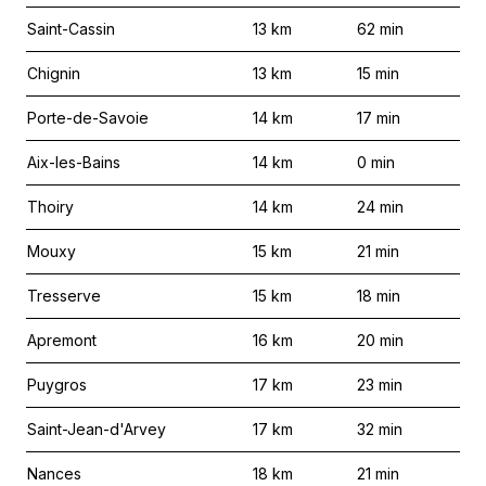
Saint-Cassin
13
km
62
min
Chignin
13
km
15
min
Porte-de-Savoie
14
km
17
min
Aix-les-Bains
14
km
0
min
Thoiry
14
km
24
min
Mouxy
15
km
21
min
Tresserve
15
km
18
min
Apremont
16
km
20
min
Puygros
17
km
23
min
Saint-Jean-d'Arvey
17
km
32
min
Nances
18
km
21
min