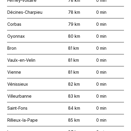
Ferney-Voltaire
78
km
0
min
Décines-Charpieu
78
km
0
min
Corbas
79
km
0
min
Oyonnax
80
km
0
min
Bron
81
km
0
min
Vaulx-en-Velin
81
km
0
min
Vienne
81
km
0
min
Vénissieux
82
km
0
min
Villeurbanne
83
km
0
min
Saint-Fons
84
km
0
min
Rillieux-la-Pape
85
km
0
min