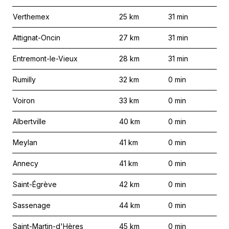
Verthemex
25
km
31
min
Attignat-Oncin
27
km
31
min
Entremont-le-Vieux
28
km
31
min
Rumilly
32
km
0
min
Voiron
33
km
0
min
Albertville
40
km
0
min
Meylan
41
km
0
min
Annecy
41
km
0
min
Saint-Égrève
42
km
0
min
Sassenage
44
km
0
min
Saint-Martin-d'Hères
45
km
0
min