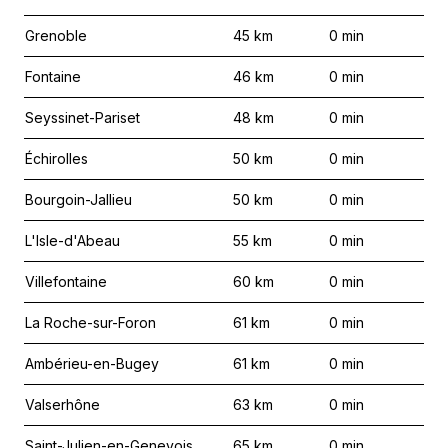
Grenoble
45
km
0
min
Fontaine
46
km
0
min
Seyssinet-Pariset
48
km
0
min
Échirolles
50
km
0
min
Bourgoin-Jallieu
50
km
0
min
L'Isle-d'Abeau
55
km
0
min
Villefontaine
60
km
0
min
La Roche-sur-Foron
61
km
0
min
Ambérieu-en-Bugey
61
km
0
min
Valserhône
63
km
0
min
Saint-Julien-en-Genevois
65
km
0
min