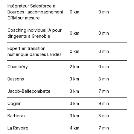
Intégrateur Salesforce à
Bourges : accompagnement
0
km
0
min
CRM sur mesure
Coaching individuel IA pour
0
km
0
min
dirigeants à Grenoble
Expert en transition
0
km
0
min
numérique dans les Landes
Chambéry
2
km
0
min
Bassens
3
km
8
min
Jacob-Bellecombette
3
km
7
min
Cognin
3
km
9
min
Barberaz
3
km
8
min
La Ravoire
4
km
7
min