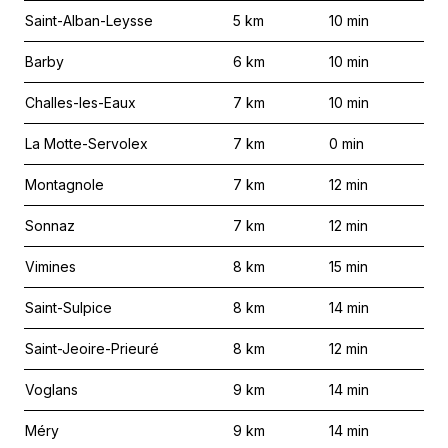
Saint-Alban-Leysse
5
km
10
min
Barby
6
km
10
min
Challes-les-Eaux
7
km
10
min
La Motte-Servolex
7
km
0
min
Montagnole
7
km
12
min
Sonnaz
7
km
12
min
Vimines
8
km
15
min
Saint-Sulpice
8
km
14
min
Saint-Jeoire-Prieuré
8
km
12
min
Voglans
9
km
14
min
Méry
9
km
14
min