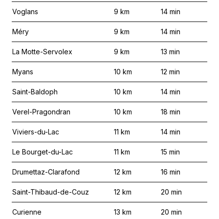
Voglans
9
km
14
min
Méry
9
km
14
min
La Motte-Servolex
9
km
13
min
Myans
10
km
12
min
Saint-Baldoph
10
km
14
min
Verel-Pragondran
10
km
18
min
Viviers-du-Lac
11
km
14
min
Le Bourget-du-Lac
11
km
15
min
Drumettaz-Clarafond
12
km
16
min
Saint-Thibaud-de-Couz
12
km
20
min
Curienne
13
km
20
min