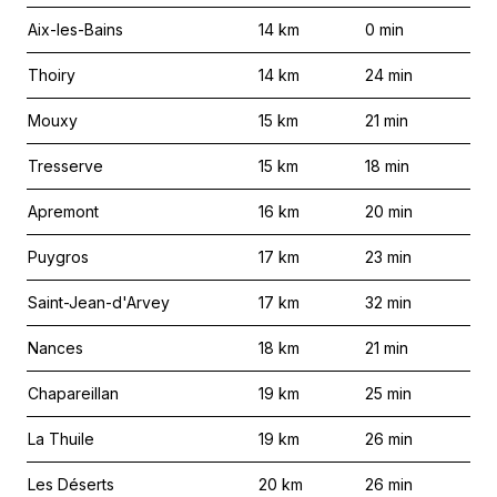
Aix-les-Bains
14
km
0
min
Thoiry
14
km
24
min
Mouxy
15
km
21
min
Tresserve
15
km
18
min
Apremont
16
km
20
min
Puygros
17
km
23
min
Saint-Jean-d'Arvey
17
km
32
min
Nances
18
km
21
min
Chapareillan
19
km
25
min
La Thuile
19
km
26
min
Les Déserts
20
km
26
min