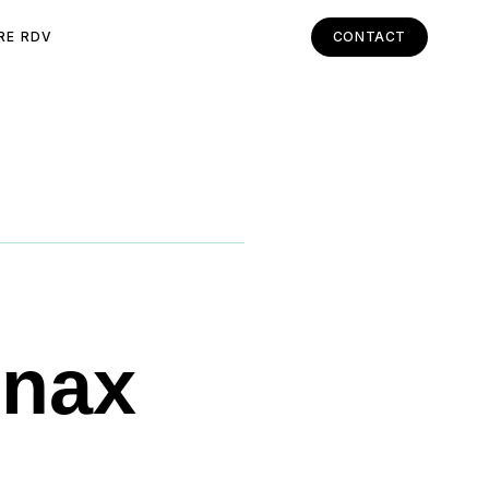
RE RDV
CONTACT
nnax