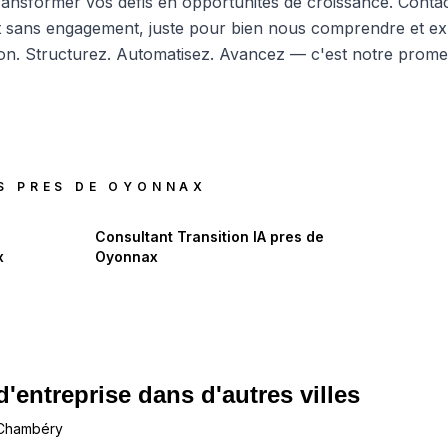
ransformer vos défis en opportunités de croissance.
Conta
 sans engagement, juste pour bien nous comprendre et exp
tion. Structurez. Automatisez. Avancez — c'est notre prome
S PRES DE
OYONNAX
Consultant Transition IA
pres de
x
Oyonnax
d'entreprise dans d'autres villes
 Chambéry