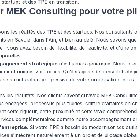
 startups et des TPE en transition.
r MEK Consulting pour votre pi
s les réalités des TPE et des startups. Nos consultants on
ants en Savoie, dans l'Ain, et bien au-delà. Nous savons q
 : vous avez besoin de flexibilité, de réactivité, et d'une 
mporelles.
pagnement stratégique
n'est jamais générique. Nous pr
ement unique, vos forces. Qu'il s'agisse de conseil straté
'une structuration progressive de votre organisation, nous 
 les résultats. Nos clients savent qu'avec MEK Consulting,
us engagées, processus plus fluides, chiffre d'affaires en c
t cette rigueur, cette proximité et cette vraie compréhens
services complémentaires comme notre accompagnement 
'entreprise
. Si votre TPE a besoin de moderniser ses outi
ices s'intègrent naturellement à un projet de pilotage global