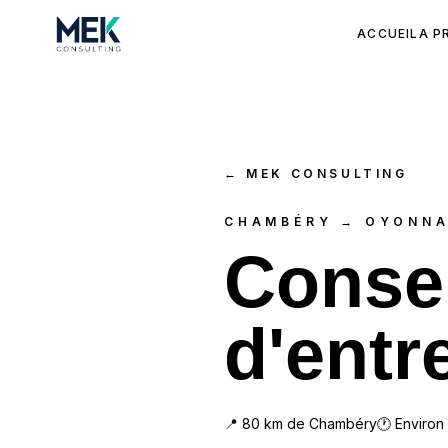
ACCUEIL
A P
←
MEK CONSULTING
CHAMBÉRY → OYONN
Consei
d'entr
📍
80
km de
Chambéry
🕐 Environ