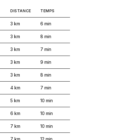
DISTANCE
TEMPS
3
km
6
min
3
km
8
min
3
km
7
min
3
km
9
min
3
km
8
min
4
km
7
min
5
km
10
min
6
km
10
min
7
km
10
min
7
km
12
min