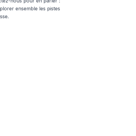
ctez-nous
pour en parler :
lorer ensemble les pistes
sse.