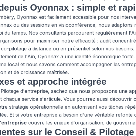
depuis Oyonnax : simple et rap
béry, Oyonnax est facilement accessible pour nos interve
yonnax ou des sessions en visioconférence, nous adaptons
i du temps. Nos consultants parcourent régulièrement l'Ai
ganisons pour maximiser notre efficacité : audit concentré
, co-pilotage à distance ou en présentiel selon vos besoins.
ement de l'Ain, Oyonnax a une identité économique forte
stème local et nous savons comment accompagner les entre
n et de croissance maîtrisée.
xes et approche intégrée
& Pilotage d'entreprise, sachez que nous proposons une a
 chaque service s'articule. Vous pourrez aussi découvri
tre stratégie opérationnelle en automisant vos tâches répéti
ée. Et si votre entreprise a besoin d'une véritable refonte 
'entreprise
couvre les enjeux d'organisation, de gouverna
entes sur le Conseil & Pilotag