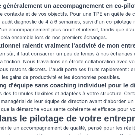
 généralement un accompagnement en co-pilot
 contexte et de vos objectifs. Pour une TPE en quête de cl
dit diagnostic de 4 à 6 semaines, suivi d'un co-pilotage r
'un accompagnement plus court et intensif, tandis que d'au
 cela ensemble lors de nos premiers échanges.
tionnel ralentit vraiment l'activité de mon entr
ien sûr, il faut consacrer un peu de temps à nos échanges 
 friction. Nous travaillons en étroite collaboration avec 
ous restons discrets. L'audit porte ses fruits rapidement : 
 les gains de productivité et les économies possibles.
ng d'équipe sans coaching individuel pour le d
es formules flexibles et adaptées à votre structure. Certa
nagérial de leur équipe de direction avant d'aborder un t
st que la démarche vous sente cohérente et efficace pour vo
ns le pilotage de votre entrepr
érite un accompagnement de qualité, pensé pour les réalité