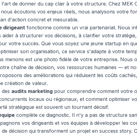
st l'art de donner du cap clair à votre structure. Chez MEK
s : nous écoutons vos enjeux réels, nous analysons votre f
an d'action concret et mesurable.
e dirigeant
fonctionne comme un vrai partenariat. Nous in
aider à structurer vos décisions, à clarifier votre stratégie,
our votre succès. Que vous soyez une jeune startup en qu
ptimiser son organisation, ce service s'adapte à votre tem
s menons est une photo fidèle de votre entreprise. Nous 
otre chaîne de décision, vos ressources humaines — et nous
 proposons des améliorations qui réduisent les coûts cachés,
e création de valeur.
s des
audits marketing
pour comprendre comment votre of
oncurrents locaux ou régionaux, et comment optimiser votr
rté stratégique est souvent un tournant décisif.
équipe
complète ce diagnostic. Il n'y a pas de structure s
ompagnons vos dirigeants et vos équipes à développer les
 de décision qui transforment un projet en success story. 