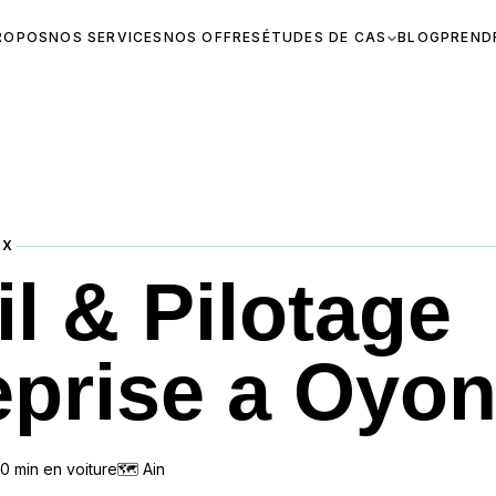
ROPOS
NOS SERVICES
NOS OFFRES
ÉTUDES DE CAS
BLOG
PREND
AX
l & Pilotage
eprise a Oyo
0
min en voiture
🗺
Ain