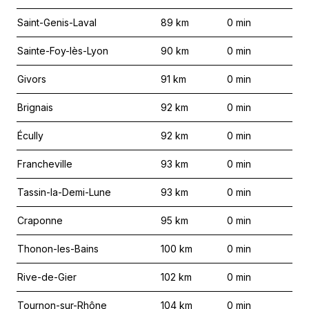
Saint-Genis-Laval
89
km
0
min
Sainte-Foy-lès-Lyon
90
km
0
min
Givors
91
km
0
min
Brignais
92
km
0
min
Écully
92
km
0
min
Francheville
93
km
0
min
Tassin-la-Demi-Lune
93
km
0
min
Craponne
95
km
0
min
Thonon-les-Bains
100
km
0
min
Rive-de-Gier
102
km
0
min
Tournon-sur-Rhône
104
km
0
min