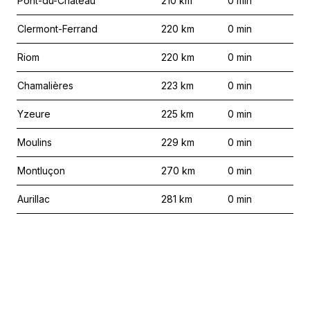
Pont-du-Château
210
km
0
min
Clermont-Ferrand
220
km
0
min
Riom
220
km
0
min
Chamalières
223
km
0
min
Yzeure
225
km
0
min
Moulins
229
km
0
min
Montluçon
270
km
0
min
Aurillac
281
km
0
min