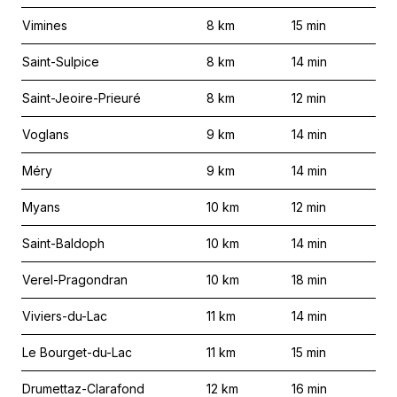
Vimines
8
km
15
min
Saint-Sulpice
8
km
14
min
Saint-Jeoire-Prieuré
8
km
12
min
Voglans
9
km
14
min
Méry
9
km
14
min
Myans
10
km
12
min
Saint-Baldoph
10
km
14
min
Verel-Pragondran
10
km
18
min
Viviers-du-Lac
11
km
14
min
Le Bourget-du-Lac
11
km
15
min
Drumettaz-Clarafond
12
km
16
min