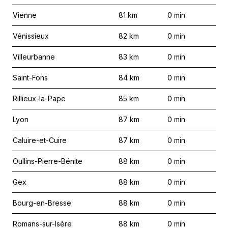
Vienne
81
km
0
min
Vénissieux
82
km
0
min
Villeurbanne
83
km
0
min
Saint-Fons
84
km
0
min
Rillieux-la-Pape
85
km
0
min
Lyon
87
km
0
min
Caluire-et-Cuire
87
km
0
min
Oullins-Pierre-Bénite
88
km
0
min
Gex
88
km
0
min
Bourg-en-Bresse
88
km
0
min
Romans-sur-Isère
88
km
0
min