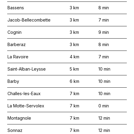
Bassens
3
km
8
min
Jacob-Bellecombette
3
km
7
min
Cognin
3
km
9
min
Barberaz
3
km
8
min
La Ravoire
4
km
7
min
Saint-Alban-Leysse
5
km
10
min
Barby
6
km
10
min
Challes-les-Eaux
7
km
10
min
La Motte-Servolex
7
km
0
min
Montagnole
7
km
12
min
Sonnaz
7
km
12
min