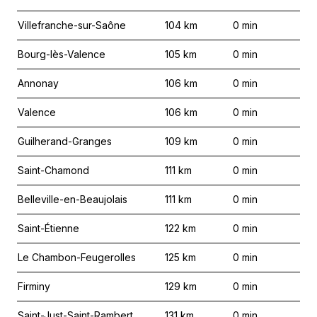
Villefranche-sur-Saône
104
km
0
min
Bourg-lès-Valence
105
km
0
min
Annonay
106
km
0
min
Valence
106
km
0
min
Guilherand-Granges
109
km
0
min
Saint-Chamond
111
km
0
min
Belleville-en-Beaujolais
111
km
0
min
Saint-Étienne
122
km
0
min
Le Chambon-Feugerolles
125
km
0
min
Firminy
129
km
0
min
Saint-Just-Saint-Rambert
131
km
0
min