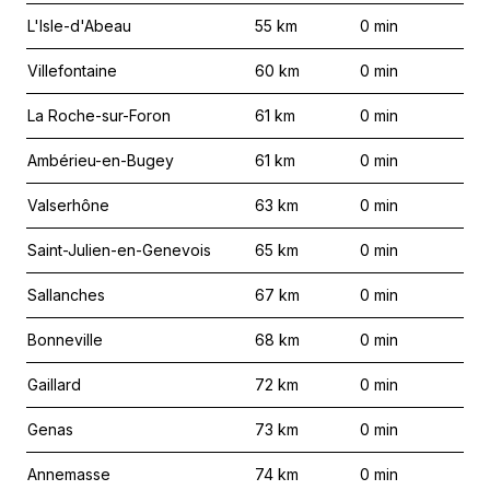
L'Isle-d'Abeau
55
km
0
min
Villefontaine
60
km
0
min
La Roche-sur-Foron
61
km
0
min
Ambérieu-en-Bugey
61
km
0
min
Valserhône
63
km
0
min
Saint-Julien-en-Genevois
65
km
0
min
Sallanches
67
km
0
min
Bonneville
68
km
0
min
Gaillard
72
km
0
min
Genas
73
km
0
min
Annemasse
74
km
0
min