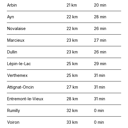
Arbin
21
km
20
min
Ayn
22
km
28
min
Novalaise
22
km
26
min
Marcieux
23
km
27
min
Dullin
23
km
26
min
Lépin-le-Lac
25
km
29
min
Verthemex
25
km
31
min
Attignat-Oncin
27
km
31
min
Entremont-le-Vieux
28
km
31
min
Rumilly
32
km
0
min
Voiron
33
km
0
min