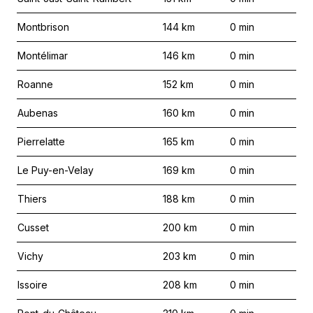
Montbrison
144
km
0
min
Montélimar
146
km
0
min
Roanne
152
km
0
min
Aubenas
160
km
0
min
Pierrelatte
165
km
0
min
Le Puy-en-Velay
169
km
0
min
Thiers
188
km
0
min
Cusset
200
km
0
min
Vichy
203
km
0
min
Issoire
208
km
0
min