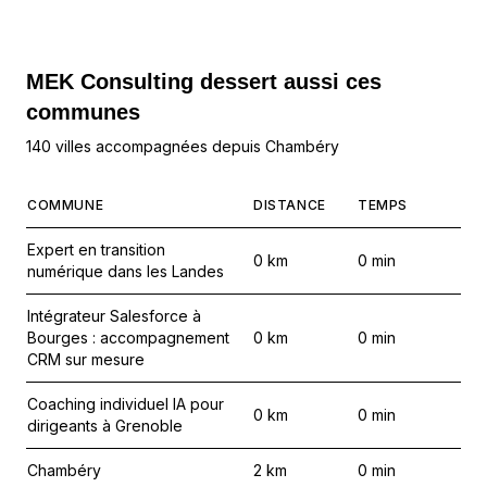
MEK Consulting
dessert aussi ces
communes
140 villes accompagnées depuis Chambéry
COMMUNE
DISTANCE
TEMPS
Expert en transition
0
km
0
min
numérique dans les Landes
Intégrateur Salesforce à
Bourges : accompagnement
0
km
0
min
CRM sur mesure
Coaching individuel IA pour
0
km
0
min
dirigeants à Grenoble
Chambéry
2
km
0
min