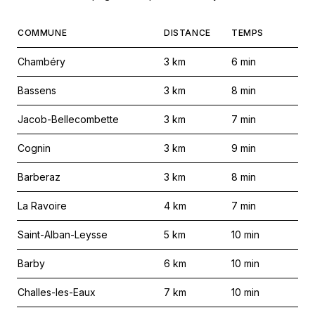
COMMUNE
DISTANCE
TEMPS
Chambéry
3
km
6
min
Bassens
3
km
8
min
Jacob-Bellecombette
3
km
7
min
Cognin
3
km
9
min
Barberaz
3
km
8
min
La Ravoire
4
km
7
min
Saint-Alban-Leysse
5
km
10
min
Barby
6
km
10
min
Challes-les-Eaux
7
km
10
min