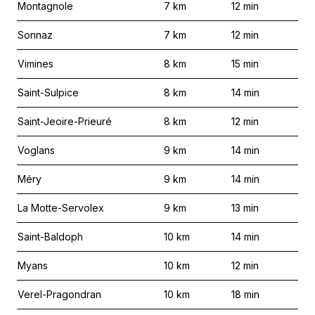
Montagnole
7
km
12
min
Sonnaz
7
km
12
min
Vimines
8
km
15
min
Saint-Sulpice
8
km
14
min
Saint-Jeoire-Prieuré
8
km
12
min
Voglans
9
km
14
min
Méry
9
km
14
min
La Motte-Servolex
9
km
13
min
Saint-Baldoph
10
km
14
min
Myans
10
km
12
min
Verel-Pragondran
10
km
18
min