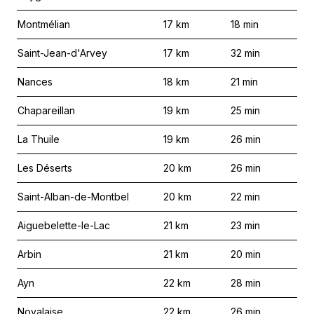
Montmélian
17
km
18
min
Saint-Jean-d'Arvey
17
km
32
min
Nances
18
km
21
min
Chapareillan
19
km
25
min
La Thuile
19
km
26
min
Les Déserts
20
km
26
min
Saint-Alban-de-Montbel
20
km
22
min
Aiguebelette-le-Lac
21
km
23
min
Arbin
21
km
20
min
Ayn
22
km
28
min
Novalaise
22
km
26
min