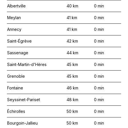
Albertville
40
km
0
min
Meylan
41
km
0
min
Annecy
41
km
0
min
Saint-Égrève
42
km
0
min
Sassenage
44
km
0
min
Saint-Martin-d'Hères
45
km
0
min
Grenoble
45
km
0
min
Fontaine
46
km
0
min
Seyssinet-Pariset
48
km
0
min
Échirolles
50
km
0
min
Bourgoin-Jallieu
50
km
0
min