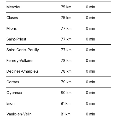
Meyzieu
75
km
0
min
Cluses
75
km
0
min
Mions
77
km
0
min
Saint-Priest
77
km
0
min
Saint-Genis-Pouilly
77
km
0
min
Ferney-Voltaire
78
km
0
min
Décines-Charpieu
78
km
0
min
Corbas
79
km
0
min
Oyonnax
80
km
0
min
Bron
81
km
0
min
Vaulx-en-Velin
81
km
0
min