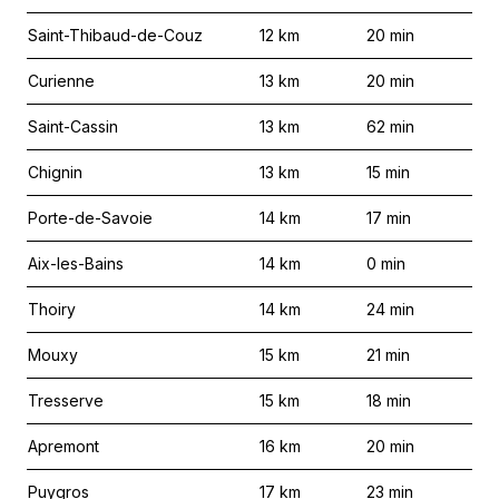
Saint-Thibaud-de-Couz
12
km
20
min
Curienne
13
km
20
min
Saint-Cassin
13
km
62
min
Chignin
13
km
15
min
Porte-de-Savoie
14
km
17
min
Aix-les-Bains
14
km
0
min
Thoiry
14
km
24
min
Mouxy
15
km
21
min
Tresserve
15
km
18
min
Apremont
16
km
20
min
Puygros
17
km
23
min