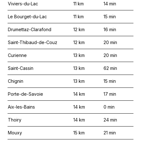
Viviers-du-Lac
11
km
14
min
Le Bourget-du-Lac
11
km
15
min
Drumettaz-Clarafond
12
km
16
min
Saint-Thibaud-de-Couz
12
km
20
min
Curienne
13
km
20
min
Saint-Cassin
13
km
62
min
Chignin
13
km
15
min
Porte-de-Savoie
14
km
17
min
Aix-les-Bains
14
km
0
min
Thoiry
14
km
24
min
Mouxy
15
km
21
min