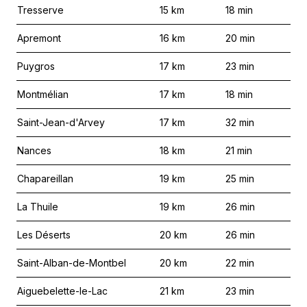
Tresserve
15
km
18
min
Apremont
16
km
20
min
Puygros
17
km
23
min
Montmélian
17
km
18
min
Saint-Jean-d'Arvey
17
km
32
min
Nances
18
km
21
min
Chapareillan
19
km
25
min
La Thuile
19
km
26
min
Les Déserts
20
km
26
min
Saint-Alban-de-Montbel
20
km
22
min
Aiguebelette-le-Lac
21
km
23
min