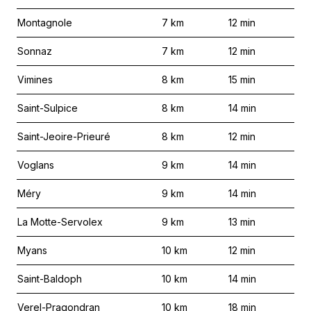
Montagnole
7
km
12
min
Sonnaz
7
km
12
min
Vimines
8
km
15
min
Saint-Sulpice
8
km
14
min
Saint-Jeoire-Prieuré
8
km
12
min
Voglans
9
km
14
min
Méry
9
km
14
min
La Motte-Servolex
9
km
13
min
Myans
10
km
12
min
Saint-Baldoph
10
km
14
min
Verel-Pragondran
10
km
18
min