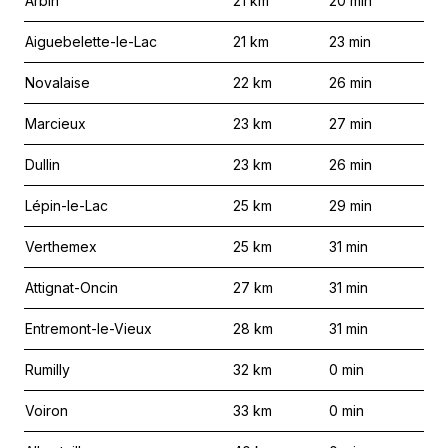
Arbin
21
km
20
min
Aiguebelette-le-Lac
21
km
23
min
Novalaise
22
km
26
min
Marcieux
23
km
27
min
Dullin
23
km
26
min
Lépin-le-Lac
25
km
29
min
Verthemex
25
km
31
min
Attignat-Oncin
27
km
31
min
Entremont-le-Vieux
28
km
31
min
Rumilly
32
km
0
min
Voiron
33
km
0
min