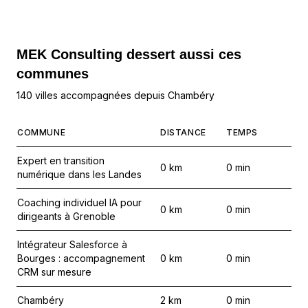
MEK Consulting
dessert aussi ces
communes
140 villes accompagnées depuis Chambéry
COMMUNE
DISTANCE
TEMPS
Expert en transition
0
km
0
min
numérique dans les Landes
Coaching individuel IA pour
0
km
0
min
dirigeants à Grenoble
Intégrateur Salesforce à
Bourges : accompagnement
0
km
0
min
CRM sur mesure
Chambéry
2
km
0
min