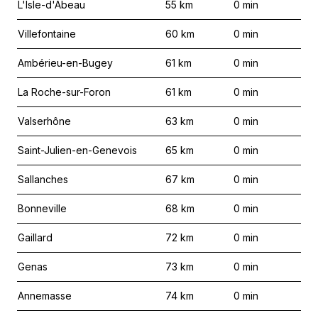
L'Isle-d'Abeau
55
km
0
min
Villefontaine
60
km
0
min
Ambérieu-en-Bugey
61
km
0
min
La Roche-sur-Foron
61
km
0
min
Valserhône
63
km
0
min
Saint-Julien-en-Genevois
65
km
0
min
Sallanches
67
km
0
min
Bonneville
68
km
0
min
Gaillard
72
km
0
min
Genas
73
km
0
min
Annemasse
74
km
0
min