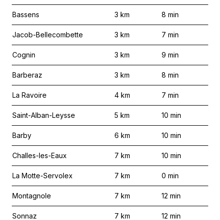
Bassens
3
km
8
min
Jacob-Bellecombette
3
km
7
min
Cognin
3
km
9
min
Barberaz
3
km
8
min
La Ravoire
4
km
7
min
Saint-Alban-Leysse
5
km
10
min
Barby
6
km
10
min
Challes-les-Eaux
7
km
10
min
La Motte-Servolex
7
km
0
min
Montagnole
7
km
12
min
Sonnaz
7
km
12
min