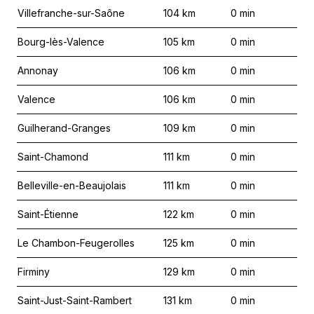
Villefranche-sur-Saône
104
km
0
min
Bourg-lès-Valence
105
km
0
min
Annonay
106
km
0
min
Valence
106
km
0
min
Guilherand-Granges
109
km
0
min
Saint-Chamond
111
km
0
min
Belleville-en-Beaujolais
111
km
0
min
Saint-Étienne
122
km
0
min
Le Chambon-Feugerolles
125
km
0
min
Firminy
129
km
0
min
Saint-Just-Saint-Rambert
131
km
0
min