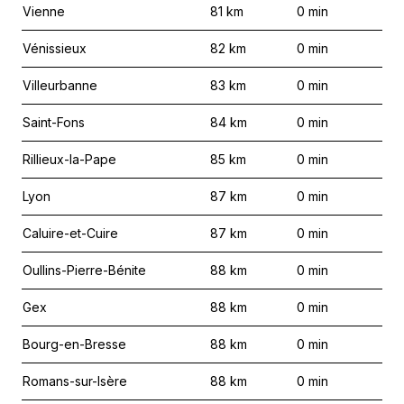
Vienne
81
km
0
min
Vénissieux
82
km
0
min
Villeurbanne
83
km
0
min
Saint-Fons
84
km
0
min
Rillieux-la-Pape
85
km
0
min
Lyon
87
km
0
min
Caluire-et-Cuire
87
km
0
min
Oullins-Pierre-Bénite
88
km
0
min
Gex
88
km
0
min
Bourg-en-Bresse
88
km
0
min
Romans-sur-Isère
88
km
0
min