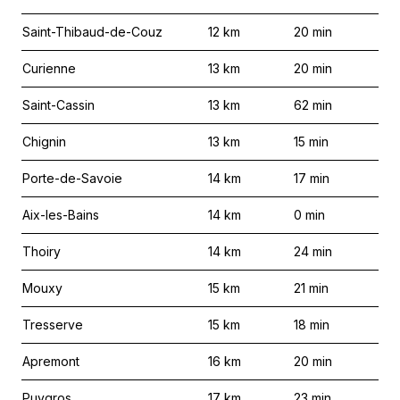
Saint-Thibaud-de-Couz
12
km
20
min
Curienne
13
km
20
min
Saint-Cassin
13
km
62
min
Chignin
13
km
15
min
Porte-de-Savoie
14
km
17
min
Aix-les-Bains
14
km
0
min
Thoiry
14
km
24
min
Mouxy
15
km
21
min
Tresserve
15
km
18
min
Apremont
16
km
20
min
Puygros
17
km
23
min