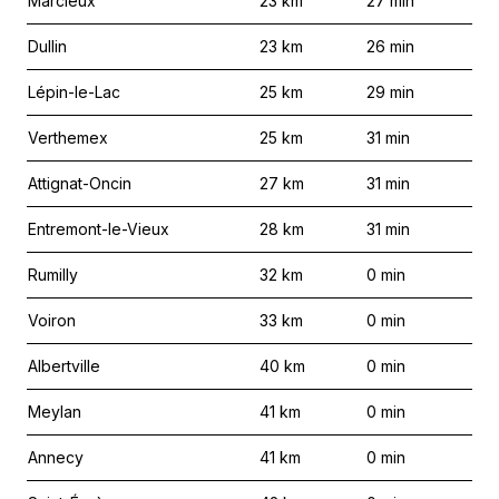
Marcieux
23
km
27
min
Dullin
23
km
26
min
Lépin-le-Lac
25
km
29
min
Verthemex
25
km
31
min
Attignat-Oncin
27
km
31
min
Entremont-le-Vieux
28
km
31
min
Rumilly
32
km
0
min
Voiron
33
km
0
min
Albertville
40
km
0
min
Meylan
41
km
0
min
Annecy
41
km
0
min