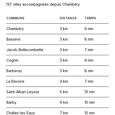
137 villes accompagnées depuis Chambéry
COMMUNE
DISTANCE
TEMPS
Chambéry
3
km
6
min
Bassens
3
km
8
min
Jacob-Bellecombette
3
km
7
min
Cognin
3
km
9
min
Barberaz
3
km
8
min
La Ravoire
4
km
7
min
Saint-Alban-Leysse
5
km
10
min
Barby
6
km
10
min
Challes-les-Eaux
7
km
10
min