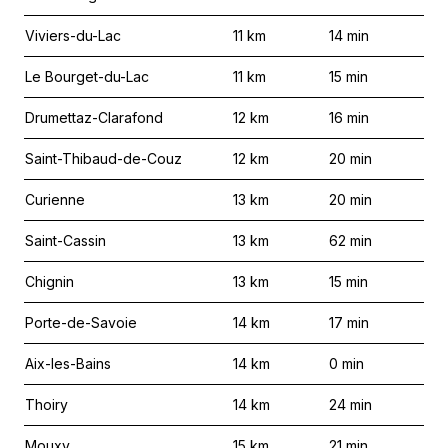
Viviers-du-Lac
11
km
14
min
Le Bourget-du-Lac
11
km
15
min
Drumettaz-Clarafond
12
km
16
min
Saint-Thibaud-de-Couz
12
km
20
min
Curienne
13
km
20
min
Saint-Cassin
13
km
62
min
Chignin
13
km
15
min
Porte-de-Savoie
14
km
17
min
Aix-les-Bains
14
km
0
min
Thoiry
14
km
24
min
Mouxy
15
km
21
min