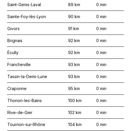
Saint-Genis-Laval
89
km
0
min
Sainte-Foy-lès-Lyon
90
km
0
min
Givors
91
km
0
min
Brignais
92
km
0
min
Écully
92
km
0
min
Francheville
93
km
0
min
Tassin-la-Demi-Lune
93
km
0
min
Craponne
95
km
0
min
Thonon-les-Bains
100
km
0
min
Rive-de-Gier
102
km
0
min
Tournon-sur-Rhône
104
km
0
min