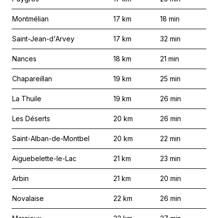
Montmélian
17
km
18
min
Saint-Jean-d'Arvey
17
km
32
min
Nances
18
km
21
min
Chapareillan
19
km
25
min
La Thuile
19
km
26
min
Les Déserts
20
km
26
min
Saint-Alban-de-Montbel
20
km
22
min
Aiguebelette-le-Lac
21
km
23
min
Arbin
21
km
20
min
Novalaise
22
km
26
min