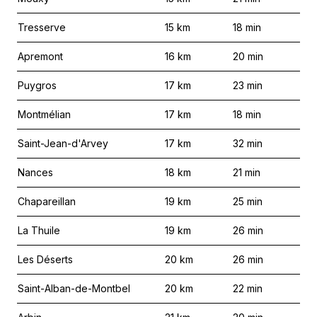
Tresserve
15
km
18
min
Apremont
16
km
20
min
Puygros
17
km
23
min
Montmélian
17
km
18
min
Saint-Jean-d'Arvey
17
km
32
min
Nances
18
km
21
min
Chapareillan
19
km
25
min
La Thuile
19
km
26
min
Les Déserts
20
km
26
min
Saint-Alban-de-Montbel
20
km
22
min