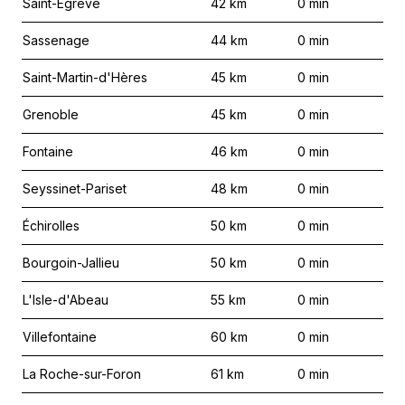
Saint-Égrève
42
km
0
min
Sassenage
44
km
0
min
Saint-Martin-d'Hères
45
km
0
min
Grenoble
45
km
0
min
Fontaine
46
km
0
min
Seyssinet-Pariset
48
km
0
min
Échirolles
50
km
0
min
Bourgoin-Jallieu
50
km
0
min
L'Isle-d'Abeau
55
km
0
min
Villefontaine
60
km
0
min
La Roche-sur-Foron
61
km
0
min