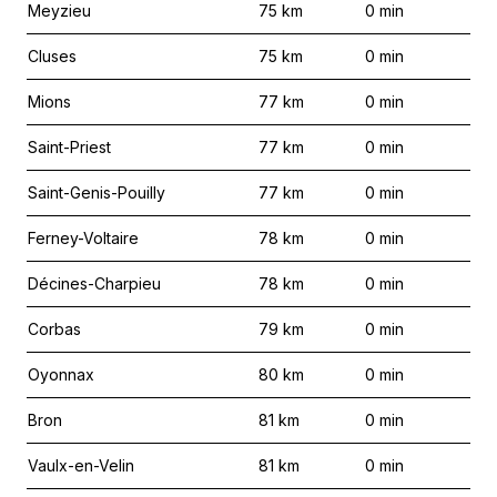
Meyzieu
75
km
0
min
Cluses
75
km
0
min
Mions
77
km
0
min
Saint-Priest
77
km
0
min
Saint-Genis-Pouilly
77
km
0
min
Ferney-Voltaire
78
km
0
min
Décines-Charpieu
78
km
0
min
Corbas
79
km
0
min
Oyonnax
80
km
0
min
Bron
81
km
0
min
Vaulx-en-Velin
81
km
0
min