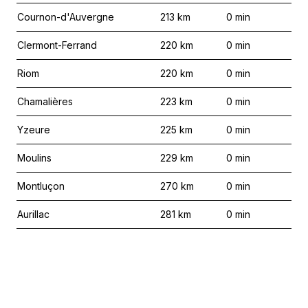
Cournon-d'Auvergne
213
km
0
min
Clermont-Ferrand
220
km
0
min
Riom
220
km
0
min
Chamalières
223
km
0
min
Yzeure
225
km
0
min
Moulins
229
km
0
min
Montluçon
270
km
0
min
Aurillac
281
km
0
min