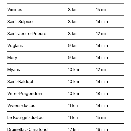
Vimines
8
km
15
min
Saint-Sulpice
8
km
14
min
Saint-Jeoire-Prieuré
8
km
12
min
Voglans
9
km
14
min
Méry
9
km
14
min
Myans
10
km
12
min
Saint-Baldoph
10
km
14
min
Verel-Pragondran
10
km
18
min
Viviers-du-Lac
11
km
14
min
Le Bourget-du-Lac
11
km
15
min
Drumettaz-Clarafond
12
km
16
min