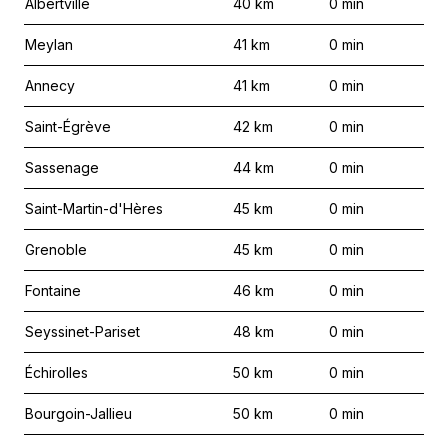
Albertville
40
km
0
min
Meylan
41
km
0
min
Annecy
41
km
0
min
Saint-Égrève
42
km
0
min
Sassenage
44
km
0
min
Saint-Martin-d'Hères
45
km
0
min
Grenoble
45
km
0
min
Fontaine
46
km
0
min
Seyssinet-Pariset
48
km
0
min
Échirolles
50
km
0
min
Bourgoin-Jallieu
50
km
0
min