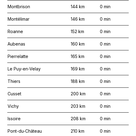
Montbrison
144
km
0
min
Montélimar
146
km
0
min
Roanne
152
km
0
min
Aubenas
160
km
0
min
Pierrelatte
165
km
0
min
Le Puy-en-Velay
169
km
0
min
Thiers
188
km
0
min
Cusset
200
km
0
min
Vichy
203
km
0
min
Issoire
208
km
0
min
Pont-du-Château
210
km
0
min