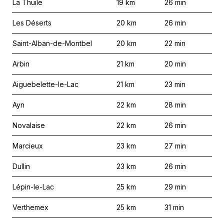
La Thuile
19
km
26
min
Les Déserts
20
km
26
min
Saint-Alban-de-Montbel
20
km
22
min
Arbin
21
km
20
min
Aiguebelette-le-Lac
21
km
23
min
Ayn
22
km
28
min
Novalaise
22
km
26
min
Marcieux
23
km
27
min
Dullin
23
km
26
min
Lépin-le-Lac
25
km
29
min
Verthemex
25
km
31
min