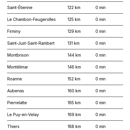
Saint-Étienne
122
km
0
min
Le Chambon-Feugerolles
125
km
0
min
Firminy
129
km
0
min
Saint-Just-Saint-Rambert
131
km
0
min
Montbrison
144
km
0
min
Montélimar
146
km
0
min
Roanne
152
km
0
min
Aubenas
160
km
0
min
Pierrelatte
165
km
0
min
Le Puy-en-Velay
169
km
0
min
Thiers
188
km
0
min