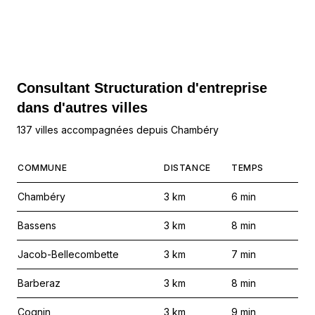
Consultant Structuration d'entreprise
dans d'autres villes
137 villes accompagnées depuis Chambéry
COMMUNE
DISTANCE
TEMPS
Chambéry
3
km
6
min
Bassens
3
km
8
min
Jacob-Bellecombette
3
km
7
min
Barberaz
3
km
8
min
Cognin
3
km
9
min