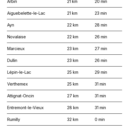
Arbin
21
km
20
min
Aiguebelette-le-Lac
21
km
23
min
Ayn
22
km
28
min
Novalaise
22
km
26
min
Marcieux
23
km
27
min
Dullin
23
km
26
min
Lépin-le-Lac
25
km
29
min
Verthemex
25
km
31
min
Attignat-Oncin
27
km
31
min
Entremont-le-Vieux
28
km
31
min
Rumilly
32
km
0
min