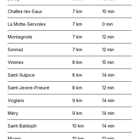
Challes-les-Eaux
7
km
10
min
La Motte-Servolex
7
km
0
min
Montagnole
7
km
12
min
Sonnaz
7
km
12
min
Vimines
8
km
15
min
Saint-Sulpice
8
km
14
min
Saint-Jeoire-Prieuré
8
km
12
min
Voglans
9
km
14
min
Méry
9
km
14
min
Saint-Baldoph
10
km
14
min
Myans
10
km
12
min