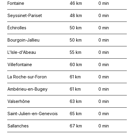
Fontaine
46
km
0
min
Seyssinet-Pariset
48
km
0
min
Échirolles
50
km
0
min
Bourgoin-Jallieu
50
km
0
min
L'Isle-d'Abeau
55
km
0
min
Villefontaine
60
km
0
min
La Roche-sur-Foron
61
km
0
min
Ambérieu-en-Bugey
61
km
0
min
Valserhône
63
km
0
min
Saint-Julien-en-Genevois
65
km
0
min
Sallanches
67
km
0
min