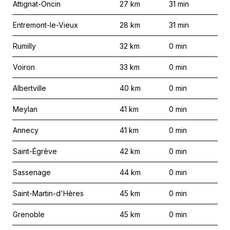
Attignat-Oncin
27
km
31
min
Entremont-le-Vieux
28
km
31
min
Rumilly
32
km
0
min
Voiron
33
km
0
min
Albertville
40
km
0
min
Meylan
41
km
0
min
Annecy
41
km
0
min
Saint-Égrève
42
km
0
min
Sassenage
44
km
0
min
Saint-Martin-d'Hères
45
km
0
min
Grenoble
45
km
0
min