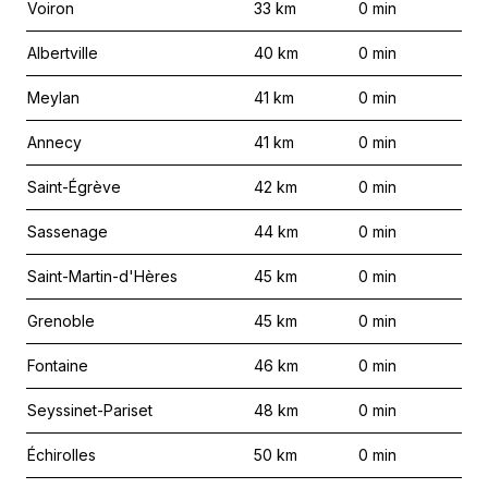
Voiron
33
km
0
min
Albertville
40
km
0
min
Meylan
41
km
0
min
Annecy
41
km
0
min
Saint-Égrève
42
km
0
min
Sassenage
44
km
0
min
Saint-Martin-d'Hères
45
km
0
min
Grenoble
45
km
0
min
Fontaine
46
km
0
min
Seyssinet-Pariset
48
km
0
min
Échirolles
50
km
0
min