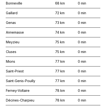
Bonneville
68
km
0
min
Gaillard
72
km
0
min
Genas
73
km
0
min
Annemasse
74
km
0
min
Meyzieu
75
km
0
min
Cluses
75
km
0
min
Mions
77
km
0
min
Saint-Priest
77
km
0
min
Saint-Genis-Pouilly
77
km
0
min
Ferney-Voltaire
78
km
0
min
Décines-Charpieu
78
km
0
min