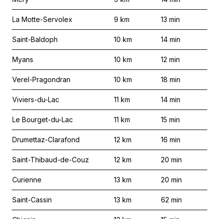
La Motte-Servolex
9
km
13
min
Saint-Baldoph
10
km
14
min
Myans
10
km
12
min
Verel-Pragondran
10
km
18
min
Viviers-du-Lac
11
km
14
min
Le Bourget-du-Lac
11
km
15
min
Drumettaz-Clarafond
12
km
16
min
Saint-Thibaud-de-Couz
12
km
20
min
Curienne
13
km
20
min
Saint-Cassin
13
km
62
min