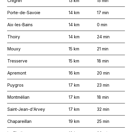
Chignin
13
km
15
min
Porte-de-Savoie
14
km
17
min
Aix-les-Bains
14
km
0
min
Thoiry
14
km
24
min
Mouxy
15
km
21
min
Tresserve
15
km
18
min
Apremont
16
km
20
min
Puygros
17
km
23
min
Montmélian
17
km
18
min
Saint-Jean-d'Arvey
17
km
32
min
Chapareillan
19
km
25
min