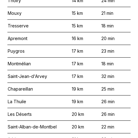
Thoiry
14
km
24
min
Mouxy
15
km
21
min
Tresserve
15
km
18
min
Apremont
16
km
20
min
Puygros
17
km
23
min
Montmélian
17
km
18
min
Saint-Jean-d'Arvey
17
km
32
min
Chapareillan
19
km
25
min
La Thuile
19
km
26
min
Les Déserts
20
km
26
min
Saint-Alban-de-Montbel
20
km
22
min