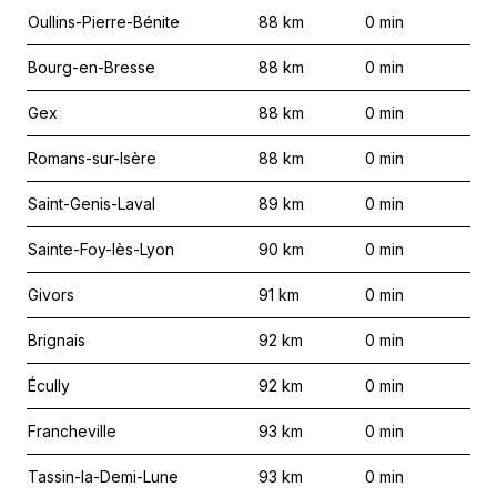
Oullins-Pierre-Bénite
88
km
0
min
Bourg-en-Bresse
88
km
0
min
Gex
88
km
0
min
Romans-sur-Isère
88
km
0
min
Saint-Genis-Laval
89
km
0
min
Sainte-Foy-lès-Lyon
90
km
0
min
Givors
91
km
0
min
Brignais
92
km
0
min
Écully
92
km
0
min
Francheville
93
km
0
min
Tassin-la-Demi-Lune
93
km
0
min