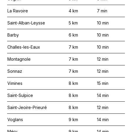
La Ravoire
4
km
7
min
Saint-Alban-Leysse
5
km
10
min
Barby
6
km
10
min
Challes-les-Eaux
7
km
10
min
Montagnole
7
km
12
min
Sonnaz
7
km
12
min
Vimines
8
km
15
min
Saint-Sulpice
8
km
14
min
Saint-Jeoire-Prieuré
8
km
12
min
Voglans
9
km
14
min
Méry
9
km
14
min