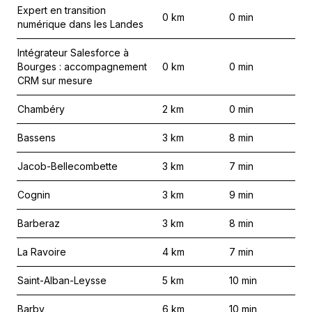
Expert en transition
0
km
0
min
numérique dans les Landes
Intégrateur Salesforce à
Bourges : accompagnement
0
km
0
min
CRM sur mesure
Chambéry
2
km
0
min
Bassens
3
km
8
min
Jacob-Bellecombette
3
km
7
min
Cognin
3
km
9
min
Barberaz
3
km
8
min
La Ravoire
4
km
7
min
Saint-Alban-Leysse
5
km
10
min
Barby
6
km
10
min