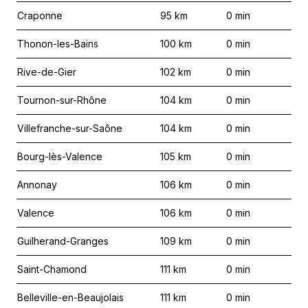
Craponne
95
km
0
min
Thonon-les-Bains
100
km
0
min
Rive-de-Gier
102
km
0
min
Tournon-sur-Rhône
104
km
0
min
Villefranche-sur-Saône
104
km
0
min
Bourg-lès-Valence
105
km
0
min
Annonay
106
km
0
min
Valence
106
km
0
min
Guilherand-Granges
109
km
0
min
Saint-Chamond
111
km
0
min
Belleville-en-Beaujolais
111
km
0
min