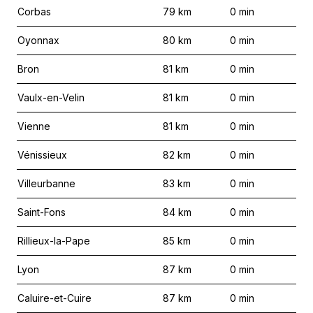
Corbas
79
km
0
min
Oyonnax
80
km
0
min
Bron
81
km
0
min
Vaulx-en-Velin
81
km
0
min
Vienne
81
km
0
min
Vénissieux
82
km
0
min
Villeurbanne
83
km
0
min
Saint-Fons
84
km
0
min
Rillieux-la-Pape
85
km
0
min
Lyon
87
km
0
min
Caluire-et-Cuire
87
km
0
min