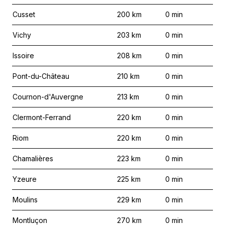
Cusset
200
km
0
min
Vichy
203
km
0
min
Issoire
208
km
0
min
Pont-du-Château
210
km
0
min
Cournon-d'Auvergne
213
km
0
min
Clermont-Ferrand
220
km
0
min
Riom
220
km
0
min
Chamalières
223
km
0
min
Yzeure
225
km
0
min
Moulins
229
km
0
min
Montluçon
270
km
0
min