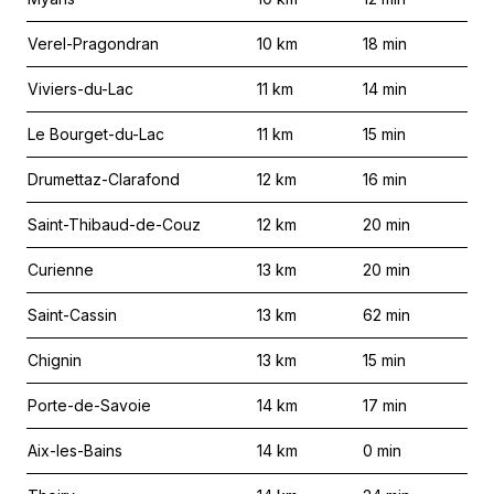
Verel-Pragondran
10
km
18
min
Viviers-du-Lac
11
km
14
min
Le Bourget-du-Lac
11
km
15
min
Drumettaz-Clarafond
12
km
16
min
Saint-Thibaud-de-Couz
12
km
20
min
Curienne
13
km
20
min
Saint-Cassin
13
km
62
min
Chignin
13
km
15
min
Porte-de-Savoie
14
km
17
min
Aix-les-Bains
14
km
0
min