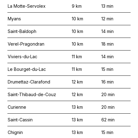
La Motte-Servolex
9
km
13
min
Myans
10
km
12
min
Saint-Baldoph
10
km
14
min
Verel-Pragondran
10
km
18
min
Viviers-du-Lac
11
km
14
min
Le Bourget-du-Lac
11
km
15
min
Drumettaz-Clarafond
12
km
16
min
Saint-Thibaud-de-Couz
12
km
20
min
Curienne
13
km
20
min
Saint-Cassin
13
km
62
min
Chignin
13
km
15
min