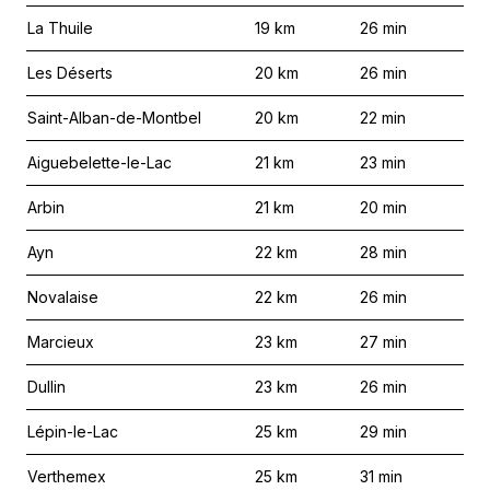
La Thuile
19
km
26
min
Les Déserts
20
km
26
min
Saint-Alban-de-Montbel
20
km
22
min
Aiguebelette-le-Lac
21
km
23
min
Arbin
21
km
20
min
Ayn
22
km
28
min
Novalaise
22
km
26
min
Marcieux
23
km
27
min
Dullin
23
km
26
min
Lépin-le-Lac
25
km
29
min
Verthemex
25
km
31
min