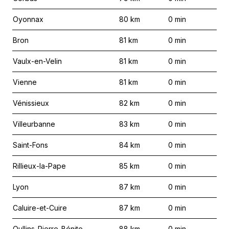
Oyonnax
80
km
0
min
Bron
81
km
0
min
Vaulx-en-Velin
81
km
0
min
Vienne
81
km
0
min
Vénissieux
82
km
0
min
Villeurbanne
83
km
0
min
Saint-Fons
84
km
0
min
Rillieux-la-Pape
85
km
0
min
Lyon
87
km
0
min
Caluire-et-Cuire
87
km
0
min
Oullins-Pierre-Bénite
88
km
0
min