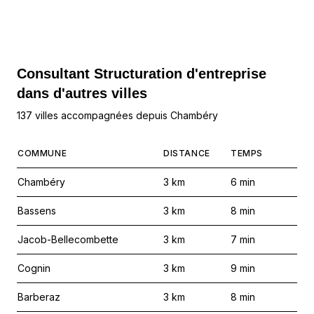
Consultant Structuration d'entreprise
dans d'autres villes
137 villes accompagnées depuis Chambéry
COMMUNE
DISTANCE
TEMPS
Chambéry
3
km
6
min
Bassens
3
km
8
min
Jacob-Bellecombette
3
km
7
min
Cognin
3
km
9
min
Barberaz
3
km
8
min