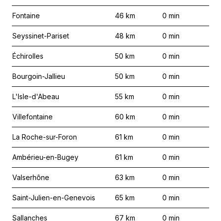
Fontaine
46
km
0
min
Seyssinet-Pariset
48
km
0
min
Échirolles
50
km
0
min
Bourgoin-Jallieu
50
km
0
min
L'Isle-d'Abeau
55
km
0
min
Villefontaine
60
km
0
min
La Roche-sur-Foron
61
km
0
min
Ambérieu-en-Bugey
61
km
0
min
Valserhône
63
km
0
min
Saint-Julien-en-Genevois
65
km
0
min
Sallanches
67
km
0
min