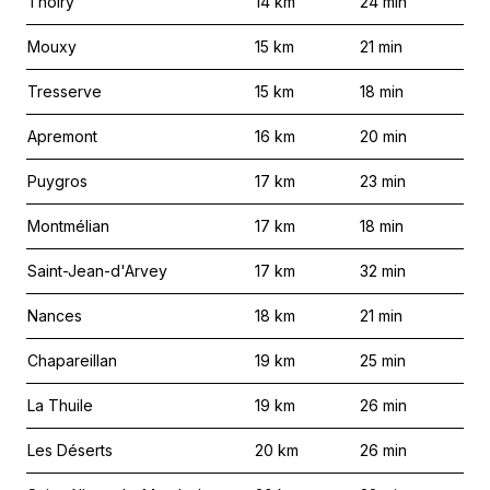
Thoiry
14
km
24
min
Mouxy
15
km
21
min
Tresserve
15
km
18
min
Apremont
16
km
20
min
Puygros
17
km
23
min
Montmélian
17
km
18
min
Saint-Jean-d'Arvey
17
km
32
min
Nances
18
km
21
min
Chapareillan
19
km
25
min
La Thuile
19
km
26
min
Les Déserts
20
km
26
min