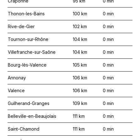
Craponne
95
km
0
min
Thonon-les-Bains
100
km
0
min
Rive-de-Gier
102
km
0
min
Tournon-sur-Rhône
104
km
0
min
Villefranche-sur-Saône
104
km
0
min
Bourg-lès-Valence
105
km
0
min
Annonay
106
km
0
min
Valence
106
km
0
min
Guilherand-Granges
109
km
0
min
Belleville-en-Beaujolais
111
km
0
min
Saint-Chamond
111
km
0
min