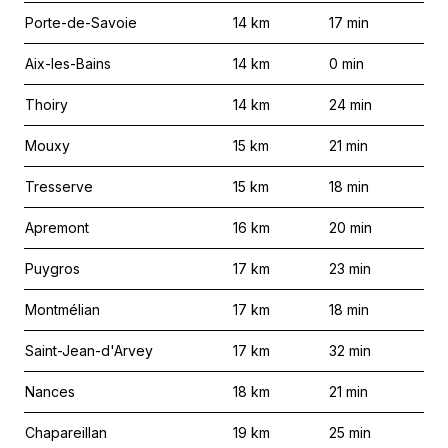
Porte-de-Savoie
14
km
17
min
Aix-les-Bains
14
km
0
min
Thoiry
14
km
24
min
Mouxy
15
km
21
min
Tresserve
15
km
18
min
Apremont
16
km
20
min
Puygros
17
km
23
min
Montmélian
17
km
18
min
Saint-Jean-d'Arvey
17
km
32
min
Nances
18
km
21
min
Chapareillan
19
km
25
min