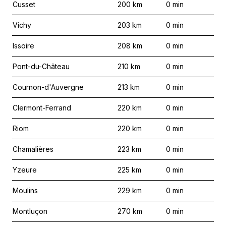
Cusset
200
km
0
min
Vichy
203
km
0
min
Issoire
208
km
0
min
Pont-du-Château
210
km
0
min
Cournon-d'Auvergne
213
km
0
min
Clermont-Ferrand
220
km
0
min
Riom
220
km
0
min
Chamalières
223
km
0
min
Yzeure
225
km
0
min
Moulins
229
km
0
min
Montluçon
270
km
0
min