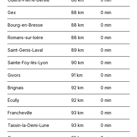
Gex
88
km
0
min
Bourg-en-Bresse
88
km
0
min
Romans-sur-Isère
88
km
0
min
Saint-Genis-Laval
89
km
0
min
Sainte-Foy-lès-Lyon
90
km
0
min
Givors
91
km
0
min
Brignais
92
km
0
min
Écully
92
km
0
min
Francheville
93
km
0
min
Tassin-la-Demi-Lune
93
km
0
min