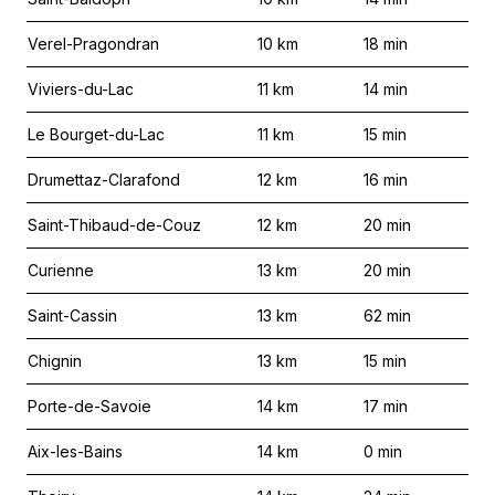
Verel-Pragondran
10
km
18
min
Viviers-du-Lac
11
km
14
min
Le Bourget-du-Lac
11
km
15
min
Drumettaz-Clarafond
12
km
16
min
Saint-Thibaud-de-Couz
12
km
20
min
Curienne
13
km
20
min
Saint-Cassin
13
km
62
min
Chignin
13
km
15
min
Porte-de-Savoie
14
km
17
min
Aix-les-Bains
14
km
0
min