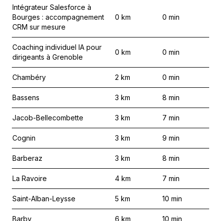
Intégrateur Salesforce à
Bourges : accompagnement
0
km
0
min
CRM sur mesure
Coaching individuel IA pour
0
km
0
min
dirigeants à Grenoble
Chambéry
2
km
0
min
Bassens
3
km
8
min
Jacob-Bellecombette
3
km
7
min
Cognin
3
km
9
min
Barberaz
3
km
8
min
La Ravoire
4
km
7
min
Saint-Alban-Leysse
5
km
10
min
Barby
6
km
10
min