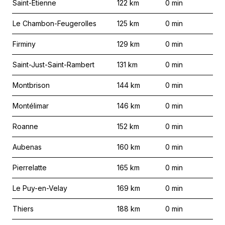
Saint-Étienne
122
km
0
min
Le Chambon-Feugerolles
125
km
0
min
Firminy
129
km
0
min
Saint-Just-Saint-Rambert
131
km
0
min
Montbrison
144
km
0
min
Montélimar
146
km
0
min
Roanne
152
km
0
min
Aubenas
160
km
0
min
Pierrelatte
165
km
0
min
Le Puy-en-Velay
169
km
0
min
Thiers
188
km
0
min