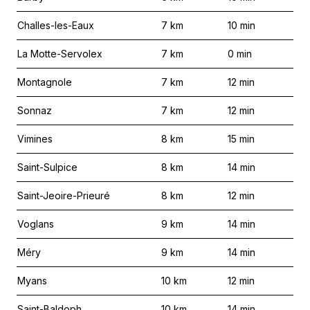
Challes-les-Eaux
7
km
10
min
La Motte-Servolex
7
km
0
min
Montagnole
7
km
12
min
Sonnaz
7
km
12
min
Vimines
8
km
15
min
Saint-Sulpice
8
km
14
min
Saint-Jeoire-Prieuré
8
km
12
min
Voglans
9
km
14
min
Méry
9
km
14
min
Myans
10
km
12
min
Saint-Baldoph
10
km
14
min