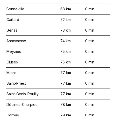
Bonneville
68
km
0
min
Gaillard
72
km
0
min
Genas
73
km
0
min
Annemasse
74
km
0
min
Meyzieu
75
km
0
min
Cluses
75
km
0
min
Mions
77
km
0
min
Saint-Priest
77
km
0
min
Saint-Genis-Pouilly
77
km
0
min
Décines-Charpieu
78
km
0
min
Corbas
79
km
0
min