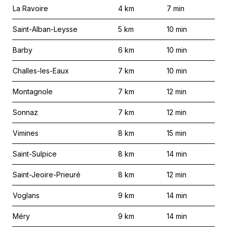
La Ravoire
4
km
7
min
Saint-Alban-Leysse
5
km
10
min
Barby
6
km
10
min
Challes-les-Eaux
7
km
10
min
Montagnole
7
km
12
min
Sonnaz
7
km
12
min
Vimines
8
km
15
min
Saint-Sulpice
8
km
14
min
Saint-Jeoire-Prieuré
8
km
12
min
Voglans
9
km
14
min
Méry
9
km
14
min