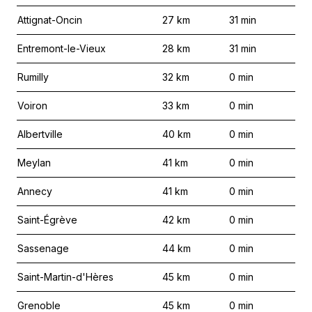
Attignat-Oncin
27
km
31
min
Entremont-le-Vieux
28
km
31
min
Rumilly
32
km
0
min
Voiron
33
km
0
min
Albertville
40
km
0
min
Meylan
41
km
0
min
Annecy
41
km
0
min
Saint-Égrève
42
km
0
min
Sassenage
44
km
0
min
Saint-Martin-d'Hères
45
km
0
min
Grenoble
45
km
0
min