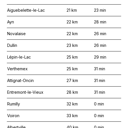
Aiguebelette-le-Lac
21
km
23
min
Ayn
22
km
28
min
Novalaise
22
km
26
min
Dullin
23
km
26
min
Lépin-le-Lac
25
km
29
min
Verthemex
25
km
31
min
Attignat-Oncin
27
km
31
min
Entremont-le-Vieux
28
km
31
min
Rumilly
32
km
0
min
Voiron
33
km
0
min
Albertville
40
km
0
min