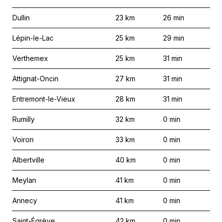
Dullin
23
km
26
min
Lépin-le-Lac
25
km
29
min
Verthemex
25
km
31
min
Attignat-Oncin
27
km
31
min
Entremont-le-Vieux
28
km
31
min
Rumilly
32
km
0
min
Voiron
33
km
0
min
Albertville
40
km
0
min
Meylan
41
km
0
min
Annecy
41
km
0
min
Saint-Égrève
42
km
0
min