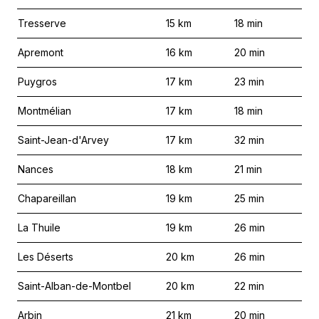
Tresserve
15
km
18
min
Apremont
16
km
20
min
Puygros
17
km
23
min
Montmélian
17
km
18
min
Saint-Jean-d'Arvey
17
km
32
min
Nances
18
km
21
min
Chapareillan
19
km
25
min
La Thuile
19
km
26
min
Les Déserts
20
km
26
min
Saint-Alban-de-Montbel
20
km
22
min
Arbin
21
km
20
min