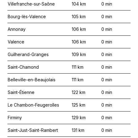
Villefranche-sur-Saône
104
km
0
min
Bourg-lès-Valence
105
km
0
min
Annonay
106
km
0
min
Valence
106
km
0
min
Guilherand-Granges
109
km
0
min
Saint-Chamond
111
km
0
min
Belleville-en-Beaujolais
111
km
0
min
Saint-Étienne
122
km
0
min
Le Chambon-Feugerolles
125
km
0
min
Firminy
129
km
0
min
Saint-Just-Saint-Rambert
131
km
0
min