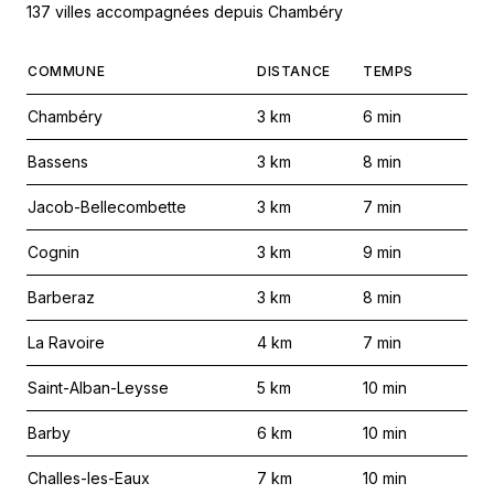
137 villes accompagnées depuis Chambéry
COMMUNE
DISTANCE
TEMPS
Chambéry
3
km
6
min
Bassens
3
km
8
min
Jacob-Bellecombette
3
km
7
min
Cognin
3
km
9
min
Barberaz
3
km
8
min
La Ravoire
4
km
7
min
Saint-Alban-Leysse
5
km
10
min
Barby
6
km
10
min
Challes-les-Eaux
7
km
10
min