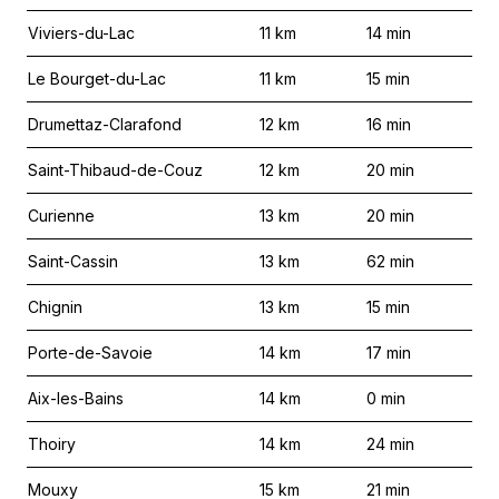
Viviers-du-Lac
11
km
14
min
Le Bourget-du-Lac
11
km
15
min
Drumettaz-Clarafond
12
km
16
min
Saint-Thibaud-de-Couz
12
km
20
min
Curienne
13
km
20
min
Saint-Cassin
13
km
62
min
Chignin
13
km
15
min
Porte-de-Savoie
14
km
17
min
Aix-les-Bains
14
km
0
min
Thoiry
14
km
24
min
Mouxy
15
km
21
min