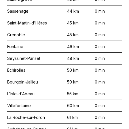
Sassenage
44
km
0
min
Saint-Martin-d'Hères
45
km
0
min
Grenoble
45
km
0
min
Fontaine
46
km
0
min
Seyssinet-Pariset
48
km
0
min
Échirolles
50
km
0
min
Bourgoin-Jallieu
50
km
0
min
L'Isle-d'Abeau
55
km
0
min
Villefontaine
60
km
0
min
La Roche-sur-Foron
61
km
0
min