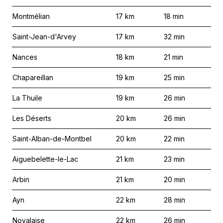
Montmélian
17
km
18
min
Saint-Jean-d'Arvey
17
km
32
min
Nances
18
km
21
min
Chapareillan
19
km
25
min
La Thuile
19
km
26
min
Les Déserts
20
km
26
min
Saint-Alban-de-Montbel
20
km
22
min
Aiguebelette-le-Lac
21
km
23
min
Arbin
21
km
20
min
Ayn
22
km
28
min
Novalaise
22
km
26
min