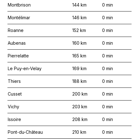
Montbrison
144
km
0
min
Montélimar
146
km
0
min
Roanne
152
km
0
min
Aubenas
160
km
0
min
Pierrelatte
165
km
0
min
Le Puy-en-Velay
169
km
0
min
Thiers
188
km
0
min
Cusset
200
km
0
min
Vichy
203
km
0
min
Issoire
208
km
0
min
Pont-du-Château
210
km
0
min