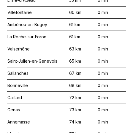
L'Isle-d'Abeau
55
km
0
min
Villefontaine
60
km
0
min
Ambérieu-en-Bugey
61
km
0
min
La Roche-sur-Foron
61
km
0
min
Valserhône
63
km
0
min
Saint-Julien-en-Genevois
65
km
0
min
Sallanches
67
km
0
min
Bonneville
68
km
0
min
Gaillard
72
km
0
min
Genas
73
km
0
min
Annemasse
74
km
0
min