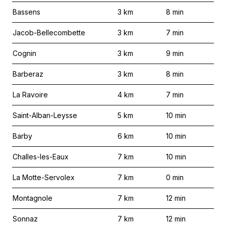
Bassens
3
km
8
min
Jacob-Bellecombette
3
km
7
min
Cognin
3
km
9
min
Barberaz
3
km
8
min
La Ravoire
4
km
7
min
Saint-Alban-Leysse
5
km
10
min
Barby
6
km
10
min
Challes-les-Eaux
7
km
10
min
La Motte-Servolex
7
km
0
min
Montagnole
7
km
12
min
Sonnaz
7
km
12
min