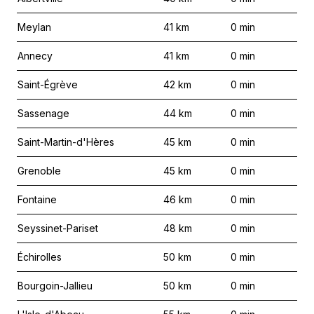
Meylan
41
km
0
min
Annecy
41
km
0
min
Saint-Égrève
42
km
0
min
Sassenage
44
km
0
min
Saint-Martin-d'Hères
45
km
0
min
Grenoble
45
km
0
min
Fontaine
46
km
0
min
Seyssinet-Pariset
48
km
0
min
Échirolles
50
km
0
min
Bourgoin-Jallieu
50
km
0
min