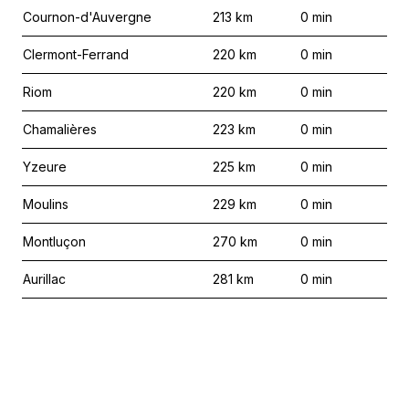
Cournon-d'Auvergne
213
km
0
min
Clermont-Ferrand
220
km
0
min
Riom
220
km
0
min
Chamalières
223
km
0
min
Yzeure
225
km
0
min
Moulins
229
km
0
min
Montluçon
270
km
0
min
Aurillac
281
km
0
min