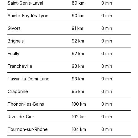
Saint-Genis-Laval
89
km
0
min
Sainte-Foy-lès-Lyon
90
km
0
min
Givors
91
km
0
min
Brignais
92
km
0
min
Écully
92
km
0
min
Francheville
93
km
0
min
Tassin-la-Demi-Lune
93
km
0
min
Craponne
95
km
0
min
Thonon-les-Bains
100
km
0
min
Rive-de-Gier
102
km
0
min
Tournon-sur-Rhône
104
km
0
min