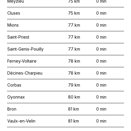
Meyzieu
75
km
0
min
Cluses
75
km
0
min
Mions
77
km
0
min
Saint-Priest
77
km
0
min
Saint-Genis-Pouilly
77
km
0
min
Ferney-Voltaire
78
km
0
min
Décines-Charpieu
78
km
0
min
Corbas
79
km
0
min
Oyonnax
80
km
0
min
Bron
81
km
0
min
Vaulx-en-Velin
81
km
0
min