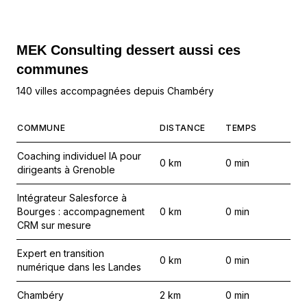
MEK Consulting
dessert aussi ces
communes
140 villes accompagnées depuis Chambéry
COMMUNE
DISTANCE
TEMPS
Coaching individuel IA pour
0
km
0
min
dirigeants à Grenoble
Intégrateur Salesforce à
Bourges : accompagnement
0
km
0
min
CRM sur mesure
Expert en transition
0
km
0
min
numérique dans les Landes
Chambéry
2
km
0
min