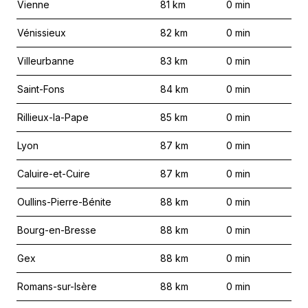
Vienne
81
km
0
min
Vénissieux
82
km
0
min
Villeurbanne
83
km
0
min
Saint-Fons
84
km
0
min
Rillieux-la-Pape
85
km
0
min
Lyon
87
km
0
min
Caluire-et-Cuire
87
km
0
min
Oullins-Pierre-Bénite
88
km
0
min
Bourg-en-Bresse
88
km
0
min
Gex
88
km
0
min
Romans-sur-Isère
88
km
0
min