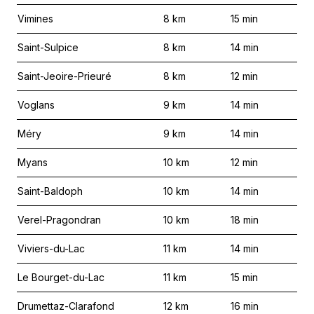
Vimines
8
km
15
min
Saint-Sulpice
8
km
14
min
Saint-Jeoire-Prieuré
8
km
12
min
Voglans
9
km
14
min
Méry
9
km
14
min
Myans
10
km
12
min
Saint-Baldoph
10
km
14
min
Verel-Pragondran
10
km
18
min
Viviers-du-Lac
11
km
14
min
Le Bourget-du-Lac
11
km
15
min
Drumettaz-Clarafond
12
km
16
min