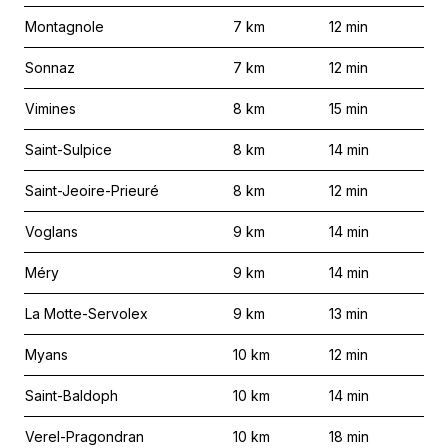
Montagnole
7
km
12
min
Sonnaz
7
km
12
min
Vimines
8
km
15
min
Saint-Sulpice
8
km
14
min
Saint-Jeoire-Prieuré
8
km
12
min
Voglans
9
km
14
min
Méry
9
km
14
min
La Motte-Servolex
9
km
13
min
Myans
10
km
12
min
Saint-Baldoph
10
km
14
min
Verel-Pragondran
10
km
18
min