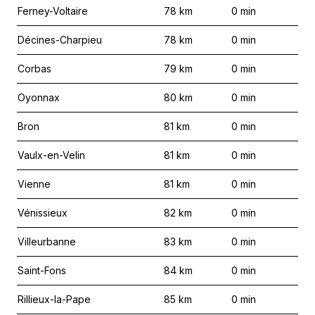
Ferney-Voltaire
78
km
0
min
Décines-Charpieu
78
km
0
min
Corbas
79
km
0
min
Oyonnax
80
km
0
min
Bron
81
km
0
min
Vaulx-en-Velin
81
km
0
min
Vienne
81
km
0
min
Vénissieux
82
km
0
min
Villeurbanne
83
km
0
min
Saint-Fons
84
km
0
min
Rillieux-la-Pape
85
km
0
min