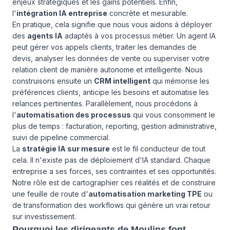
enjeux stratégiques et les gains potentiels. Enfin,
l'
intégration IA entreprise
concrète et mesurable.
En pratique, cela signifie que nous vous aidons à déployer
des
agents IA
adaptés à vos processus métier. Un agent IA
peut gérer vos appels clients, traiter les demandes de
devis, analyser les données de vente ou superviser votre
relation client de manière autonome et intelligente. Nous
construisons ensuite un
CRM intelligent
qui mémorise les
préférences clients, anticipe les besoins et automatise les
relances pertinentes. Parallèlement, nous procédons à
l'
automatisation des processus
qui vous consomment le
plus de temps : facturation, reporting, gestion administrative,
suivi de pipeline commercial.
La
stratégie IA sur mesure
est le fil conducteur de tout
cela. Il n'existe pas de déploiement d'IA standard. Chaque
entreprise a ses forces, ses contraintes et ses opportunités.
Notre rôle est de cartographier ces réalités et de construire
une feuille de route d'
automatisation marketing TPE
ou
de transformation des workflows qui génère un vrai retour
sur investissement.
Pourquoi les dirigeants de Moulins font