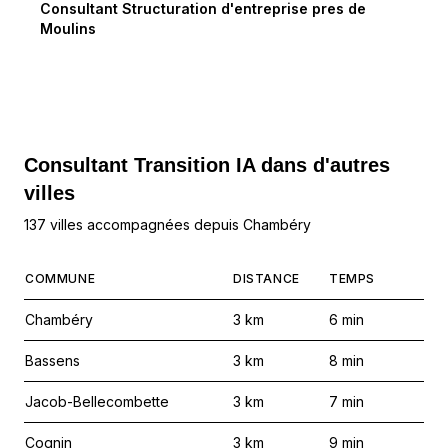
Consultant Structuration d'entreprise
pres de
Moulins
Consultant Transition IA dans d'autres
villes
137 villes accompagnées depuis Chambéry
COMMUNE
DISTANCE
TEMPS
Chambéry
3
km
6
min
Bassens
3
km
8
min
Jacob-Bellecombette
3
km
7
min
Cognin
3
km
9
min