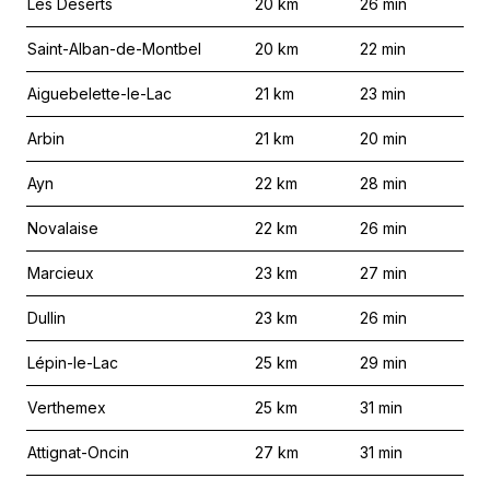
Les Déserts
20
km
26
min
Saint-Alban-de-Montbel
20
km
22
min
Aiguebelette-le-Lac
21
km
23
min
Arbin
21
km
20
min
Ayn
22
km
28
min
Novalaise
22
km
26
min
Marcieux
23
km
27
min
Dullin
23
km
26
min
Lépin-le-Lac
25
km
29
min
Verthemex
25
km
31
min
Attignat-Oncin
27
km
31
min