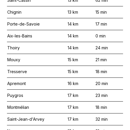
Saint-Cassin
13
km
62
min
Chignin
13
km
15
min
Porte-de-Savoie
14
km
17
min
Aix-les-Bains
14
km
0
min
Thoiry
14
km
24
min
Mouxy
15
km
21
min
Tresserve
15
km
18
min
Apremont
16
km
20
min
Puygros
17
km
23
min
Montmélian
17
km
18
min
Saint-Jean-d'Arvey
17
km
32
min