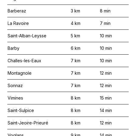
Barberaz
3
km
8
min
La Ravoire
4
km
7
min
Saint-Alban-Leysse
5
km
10
min
Barby
6
km
10
min
Challes-les-Eaux
7
km
10
min
Montagnole
7
km
12
min
Sonnaz
7
km
12
min
Vimines
8
km
15
min
Saint-Sulpice
8
km
14
min
Saint-Jeoire-Prieuré
8
km
12
min
Voglans
9
km
14
min