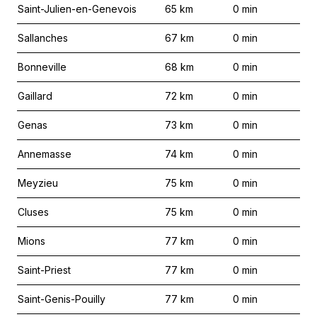
Saint-Julien-en-Genevois
65
km
0
min
Sallanches
67
km
0
min
Bonneville
68
km
0
min
Gaillard
72
km
0
min
Genas
73
km
0
min
Annemasse
74
km
0
min
Meyzieu
75
km
0
min
Cluses
75
km
0
min
Mions
77
km
0
min
Saint-Priest
77
km
0
min
Saint-Genis-Pouilly
77
km
0
min