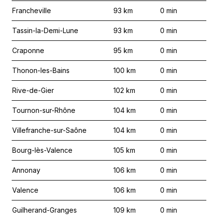
Francheville
93
km
0
min
Tassin-la-Demi-Lune
93
km
0
min
Craponne
95
km
0
min
Thonon-les-Bains
100
km
0
min
Rive-de-Gier
102
km
0
min
Tournon-sur-Rhône
104
km
0
min
Villefranche-sur-Saône
104
km
0
min
Bourg-lès-Valence
105
km
0
min
Annonay
106
km
0
min
Valence
106
km
0
min
Guilherand-Granges
109
km
0
min