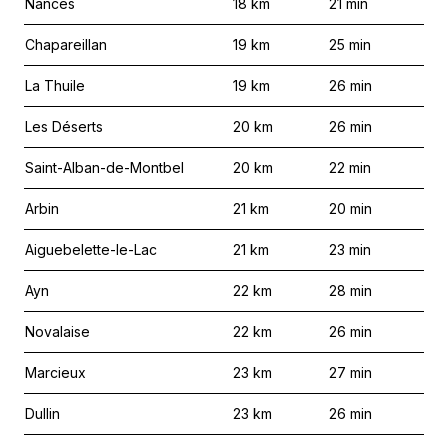
Nances
18
km
21
min
Chapareillan
19
km
25
min
La Thuile
19
km
26
min
Les Déserts
20
km
26
min
Saint-Alban-de-Montbel
20
km
22
min
Arbin
21
km
20
min
Aiguebelette-le-Lac
21
km
23
min
Ayn
22
km
28
min
Novalaise
22
km
26
min
Marcieux
23
km
27
min
Dullin
23
km
26
min