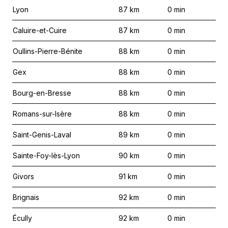
Lyon
87
km
0
min
Caluire-et-Cuire
87
km
0
min
Oullins-Pierre-Bénite
88
km
0
min
Gex
88
km
0
min
Bourg-en-Bresse
88
km
0
min
Romans-sur-Isère
88
km
0
min
Saint-Genis-Laval
89
km
0
min
Sainte-Foy-lès-Lyon
90
km
0
min
Givors
91
km
0
min
Brignais
92
km
0
min
Écully
92
km
0
min