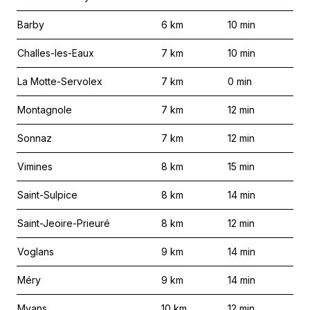
Barby
6
km
10
min
Challes-les-Eaux
7
km
10
min
La Motte-Servolex
7
km
0
min
Montagnole
7
km
12
min
Sonnaz
7
km
12
min
Vimines
8
km
15
min
Saint-Sulpice
8
km
14
min
Saint-Jeoire-Prieuré
8
km
12
min
Voglans
9
km
14
min
Méry
9
km
14
min
Myans
10
km
12
min