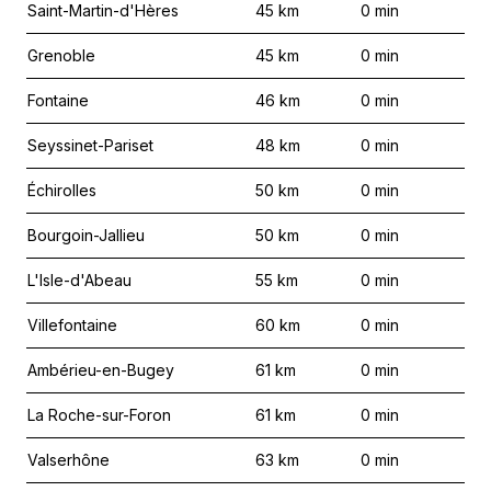
Saint-Martin-d'Hères
45
km
0
min
Grenoble
45
km
0
min
Fontaine
46
km
0
min
Seyssinet-Pariset
48
km
0
min
Échirolles
50
km
0
min
Bourgoin-Jallieu
50
km
0
min
L'Isle-d'Abeau
55
km
0
min
Villefontaine
60
km
0
min
Ambérieu-en-Bugey
61
km
0
min
La Roche-sur-Foron
61
km
0
min
Valserhône
63
km
0
min