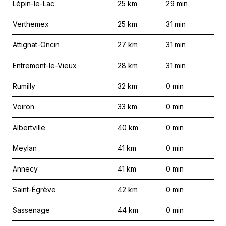
Lépin-le-Lac
25
km
29
min
Verthemex
25
km
31
min
Attignat-Oncin
27
km
31
min
Entremont-le-Vieux
28
km
31
min
Rumilly
32
km
0
min
Voiron
33
km
0
min
Albertville
40
km
0
min
Meylan
41
km
0
min
Annecy
41
km
0
min
Saint-Égrève
42
km
0
min
Sassenage
44
km
0
min