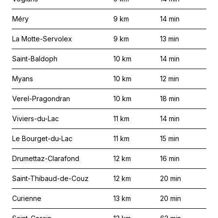
Méry
9
km
14
min
La Motte-Servolex
9
km
13
min
Saint-Baldoph
10
km
14
min
Myans
10
km
12
min
Verel-Pragondran
10
km
18
min
Viviers-du-Lac
11
km
14
min
Le Bourget-du-Lac
11
km
15
min
Drumettaz-Clarafond
12
km
16
min
Saint-Thibaud-de-Couz
12
km
20
min
Curienne
13
km
20
min