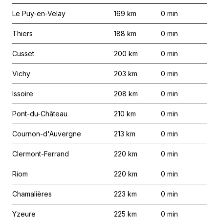
Le Puy-en-Velay
169
km
0
min
Thiers
188
km
0
min
Cusset
200
km
0
min
Vichy
203
km
0
min
Issoire
208
km
0
min
Pont-du-Château
210
km
0
min
Cournon-d'Auvergne
213
km
0
min
Clermont-Ferrand
220
km
0
min
Riom
220
km
0
min
Chamalières
223
km
0
min
Yzeure
225
km
0
min