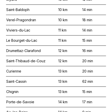
Saint-Baldoph
10
km
14
min
Verel-Pragondran
10
km
18
min
Viviers-du-Lac
11
km
14
min
Le Bourget-du-Lac
11
km
15
min
Drumettaz-Clarafond
12
km
16
min
Saint-Thibaud-de-Couz
12
km
20
min
Curienne
13
km
20
min
Saint-Cassin
13
km
62
min
Chignin
13
km
15
min
Porte-de-Savoie
14
km
17
min