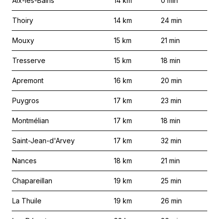
Aix-les-Bains
14
km
0
min
Thoiry
14
km
24
min
Mouxy
15
km
21
min
Tresserve
15
km
18
min
Apremont
16
km
20
min
Puygros
17
km
23
min
Montmélian
17
km
18
min
Saint-Jean-d'Arvey
17
km
32
min
Nances
18
km
21
min
Chapareillan
19
km
25
min
La Thuile
19
km
26
min