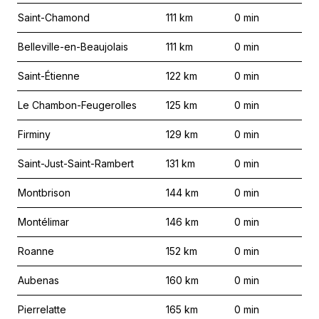
Saint-Chamond
111
km
0
min
Belleville-en-Beaujolais
111
km
0
min
Saint-Étienne
122
km
0
min
Le Chambon-Feugerolles
125
km
0
min
Firminy
129
km
0
min
Saint-Just-Saint-Rambert
131
km
0
min
Montbrison
144
km
0
min
Montélimar
146
km
0
min
Roanne
152
km
0
min
Aubenas
160
km
0
min
Pierrelatte
165
km
0
min