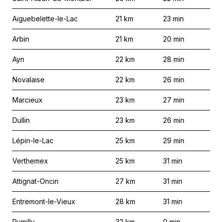
Aiguebelette-le-Lac
21
km
23
min
Arbin
21
km
20
min
Ayn
22
km
28
min
Novalaise
22
km
26
min
Marcieux
23
km
27
min
Dullin
23
km
26
min
Lépin-le-Lac
25
km
29
min
Verthemex
25
km
31
min
Attignat-Oncin
27
km
31
min
Entremont-le-Vieux
28
km
31
min
Rumilly
32
km
0
min