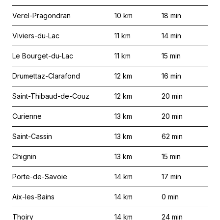
Verel-Pragondran
10
km
18
min
Viviers-du-Lac
11
km
14
min
Le Bourget-du-Lac
11
km
15
min
Drumettaz-Clarafond
12
km
16
min
Saint-Thibaud-de-Couz
12
km
20
min
Curienne
13
km
20
min
Saint-Cassin
13
km
62
min
Chignin
13
km
15
min
Porte-de-Savoie
14
km
17
min
Aix-les-Bains
14
km
0
min
Thoiry
14
km
24
min