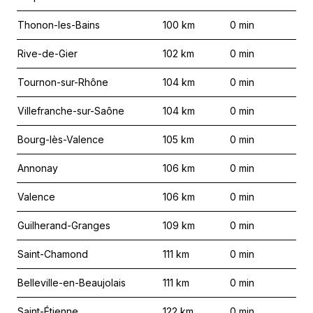
Thonon-les-Bains
100
km
0
min
Rive-de-Gier
102
km
0
min
Tournon-sur-Rhône
104
km
0
min
Villefranche-sur-Saône
104
km
0
min
Bourg-lès-Valence
105
km
0
min
Annonay
106
km
0
min
Valence
106
km
0
min
Guilherand-Granges
109
km
0
min
Saint-Chamond
111
km
0
min
Belleville-en-Beaujolais
111
km
0
min
Saint-Étienne
122
km
0
min