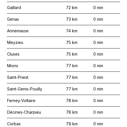
Gaillard
72
km
0
min
Genas
73
km
0
min
Annemasse
74
km
0
min
Meyzieu
75
km
0
min
Cluses
75
km
0
min
Mions
77
km
0
min
Saint-Priest
77
km
0
min
Saint-Genis-Pouilly
77
km
0
min
Ferney-Voltaire
78
km
0
min
Décines-Charpieu
78
km
0
min
Corbas
79
km
0
min