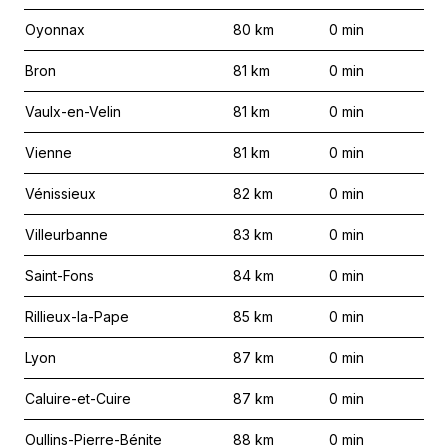
Oyonnax
80
km
0
min
Bron
81
km
0
min
Vaulx-en-Velin
81
km
0
min
Vienne
81
km
0
min
Vénissieux
82
km
0
min
Villeurbanne
83
km
0
min
Saint-Fons
84
km
0
min
Rillieux-la-Pape
85
km
0
min
Lyon
87
km
0
min
Caluire-et-Cuire
87
km
0
min
Oullins-Pierre-Bénite
88
km
0
min