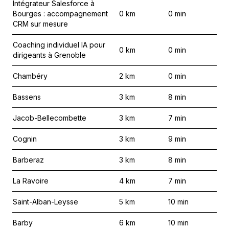
Intégrateur Salesforce à
Bourges : accompagnement
0
km
0
min
CRM sur mesure
Coaching individuel IA pour
0
km
0
min
dirigeants à Grenoble
Chambéry
2
km
0
min
Bassens
3
km
8
min
Jacob-Bellecombette
3
km
7
min
Cognin
3
km
9
min
Barberaz
3
km
8
min
La Ravoire
4
km
7
min
Saint-Alban-Leysse
5
km
10
min
Barby
6
km
10
min