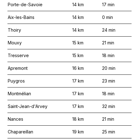
Porte-de-Savoie
14
km
17
min
Aix-les-Bains
14
km
0
min
Thoiry
14
km
24
min
Mouxy
15
km
21
min
Tresserve
15
km
18
min
Apremont
16
km
20
min
Puygros
17
km
23
min
Montmélian
17
km
18
min
Saint-Jean-d'Arvey
17
km
32
min
Nances
18
km
21
min
Chapareillan
19
km
25
min