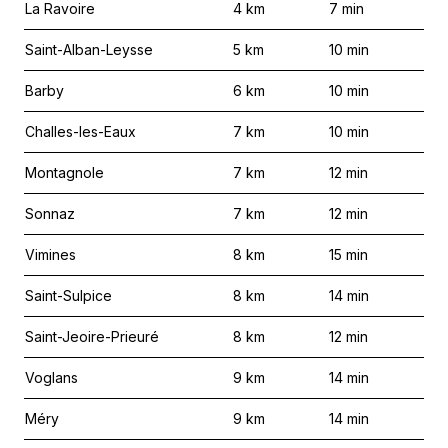
La Ravoire
4
km
7
min
Saint-Alban-Leysse
5
km
10
min
Barby
6
km
10
min
Challes-les-Eaux
7
km
10
min
Montagnole
7
km
12
min
Sonnaz
7
km
12
min
Vimines
8
km
15
min
Saint-Sulpice
8
km
14
min
Saint-Jeoire-Prieuré
8
km
12
min
Voglans
9
km
14
min
Méry
9
km
14
min