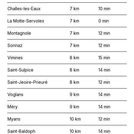
Challes-les-Eaux
7
km
10
min
La Motte-Servolex
7
km
0
min
Montagnole
7
km
12
min
Sonnaz
7
km
12
min
Vimines
8
km
15
min
Saint-Sulpice
8
km
14
min
Saint-Jeoire-Prieuré
8
km
12
min
Voglans
9
km
14
min
Méry
9
km
14
min
Myans
10
km
12
min
Saint-Baldoph
10
km
14
min