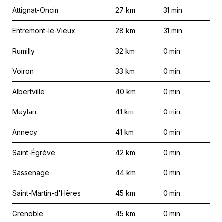
Attignat-Oncin
27
km
31
min
Entremont-le-Vieux
28
km
31
min
Rumilly
32
km
0
min
Voiron
33
km
0
min
Albertville
40
km
0
min
Meylan
41
km
0
min
Annecy
41
km
0
min
Saint-Égrève
42
km
0
min
Sassenage
44
km
0
min
Saint-Martin-d'Hères
45
km
0
min
Grenoble
45
km
0
min