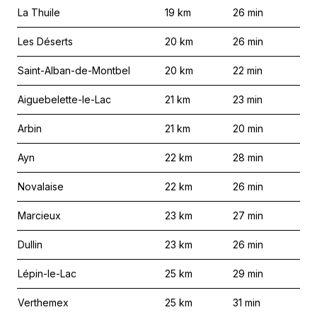
La Thuile
19
km
26
min
Les Déserts
20
km
26
min
Saint-Alban-de-Montbel
20
km
22
min
Aiguebelette-le-Lac
21
km
23
min
Arbin
21
km
20
min
Ayn
22
km
28
min
Novalaise
22
km
26
min
Marcieux
23
km
27
min
Dullin
23
km
26
min
Lépin-le-Lac
25
km
29
min
Verthemex
25
km
31
min