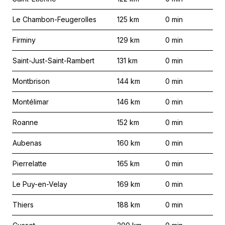
Le Chambon-Feugerolles
125
km
0
min
Firminy
129
km
0
min
Saint-Just-Saint-Rambert
131
km
0
min
Montbrison
144
km
0
min
Montélimar
146
km
0
min
Roanne
152
km
0
min
Aubenas
160
km
0
min
Pierrelatte
165
km
0
min
Le Puy-en-Velay
169
km
0
min
Thiers
188
km
0
min