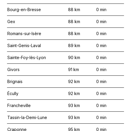
Bourg-en-Bresse
88
km
0
min
Gex
88
km
0
min
Romans-sur-Isère
88
km
0
min
Saint-Genis-Laval
89
km
0
min
Sainte-Foy-lès-Lyon
90
km
0
min
Givors
91
km
0
min
Brignais
92
km
0
min
Écully
92
km
0
min
Francheville
93
km
0
min
Tassin-la-Demi-Lune
93
km
0
min
Craponne
95
km
0
min