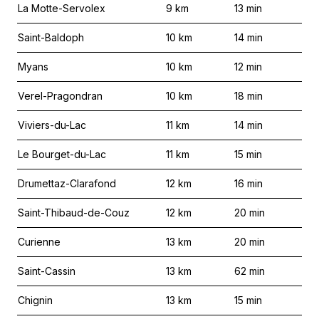
La Motte-Servolex
9
km
13
min
Saint-Baldoph
10
km
14
min
Myans
10
km
12
min
Verel-Pragondran
10
km
18
min
Viviers-du-Lac
11
km
14
min
Le Bourget-du-Lac
11
km
15
min
Drumettaz-Clarafond
12
km
16
min
Saint-Thibaud-de-Couz
12
km
20
min
Curienne
13
km
20
min
Saint-Cassin
13
km
62
min
Chignin
13
km
15
min