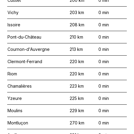
Cusset
200
km
0
min
Vichy
203
km
0
min
Issoire
208
km
0
min
Pont-du-Château
210
km
0
min
Cournon-d'Auvergne
213
km
0
min
Clermont-Ferrand
220
km
0
min
Riom
220
km
0
min
Chamalières
223
km
0
min
Yzeure
225
km
0
min
Moulins
229
km
0
min
Montluçon
270
km
0
min