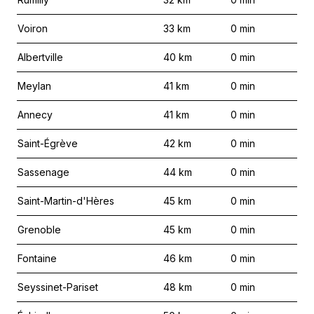
Voiron
33
km
0
min
Albertville
40
km
0
min
Meylan
41
km
0
min
Annecy
41
km
0
min
Saint-Égrève
42
km
0
min
Sassenage
44
km
0
min
Saint-Martin-d'Hères
45
km
0
min
Grenoble
45
km
0
min
Fontaine
46
km
0
min
Seyssinet-Pariset
48
km
0
min