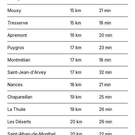
Mouxy
15
km
21
min
Tresserve
15
km
18
min
Apremont
16
km
20
min
Puygros
17
km
23
min
Montmélian
17
km
18
min
Saint-Jean-d'Arvey
17
km
32
min
Nances
18
km
21
min
Chapareillan
19
km
25
min
La Thuile
19
km
26
min
Les Déserts
20
km
26
min
Saint-Alban-de-Montbel
20
km
22
min