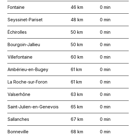
Fontaine
46
km
0
min
Seyssinet-Pariset
48
km
0
min
Échirolles
50
km
0
min
Bourgoin-Jallieu
50
km
0
min
Villefontaine
60
km
0
min
Ambérieu-en-Bugey
61
km
0
min
La Roche-sur-Foron
61
km
0
min
Valserhône
63
km
0
min
Saint-Julien-en-Genevois
65
km
0
min
Sallanches
67
km
0
min
Bonneville
68
km
0
min