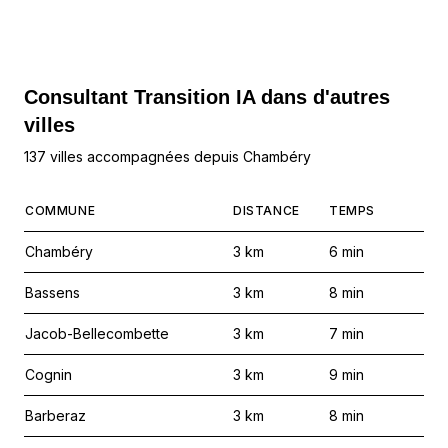
Consultant Transition IA dans d'autres
villes
137 villes accompagnées depuis Chambéry
COMMUNE
DISTANCE
TEMPS
Chambéry
3
km
6
min
Bassens
3
km
8
min
Jacob-Bellecombette
3
km
7
min
Cognin
3
km
9
min
Barberaz
3
km
8
min